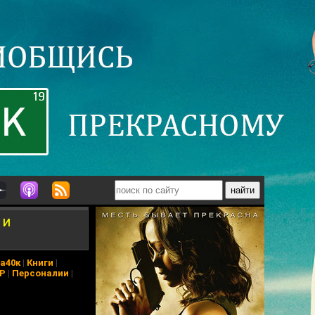
 и
а40к
|
Книги
|
АР
|
Персоналии
|