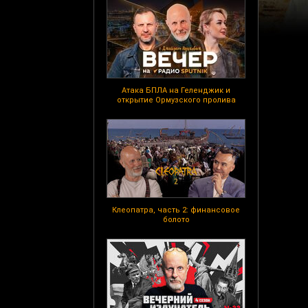
Атака БПЛА на Геленджик и
открытие Ормузского пролива
Клеопатра, часть 2: финансовое
болото