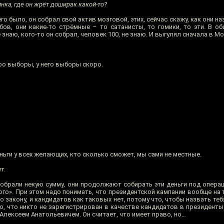
нка, где он жрёт доширак какой-то?
его было, он собрал свой актив мозговой, этих, сейчас скажу, как они 
ов, они какие-то стрёмные – то сатанисты, то гомики, то эти. В об
знаю, кого-то он собрал, человек 100, не знаю. И выгулял сначала в Мо
ро выборы, у него выборы скоро.
ьги у всех желающих, кто сколько сможет, мы сами не местные.
т.
 собрали некую сумму, они продолжают собирать эти деньги под опера
ого». При этом надо понимать, что президентской кампании вообще на
о закону, и кандидатов как таковых нет, потому что, чтобы назвать теб
 что никто не зарегистрирован в качестве кандидатов в президенты Р
Алексеем Анатольевичем. Он считает, что имеет право, но…