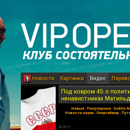
Картинки
Видео
Перев
Новости
Под ковром 45: о полит
ненавистниках Матиль
Новые
|
Популярные
|
Goblin 
Новости науки
|
Опергеймер
|
Пут
05.09.17