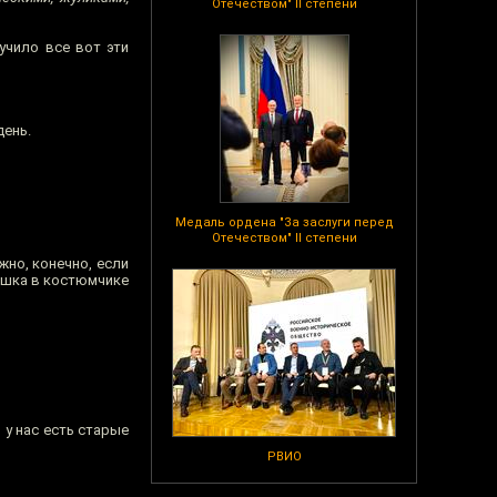
Отечеством" II степени
учило все вот эти
день.
Медаль ордена "За заслуги перед
Отечеством" II степени
жно, конечно, если
Лёшка в костюмчике
 у нас есть старые
РВИО