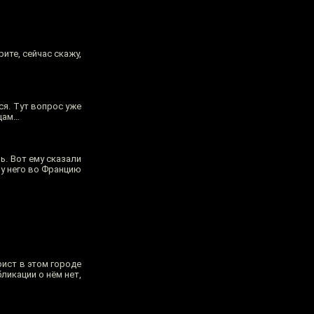
рите, сейчас скажу,
ся. Тут вопрос уже
ицам…
ь. Вот ему сказали
 у него во Францию
рист в этом городе
бликации о нём нет,