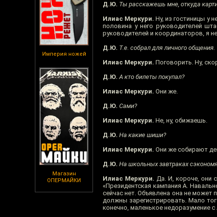
Д.Ю.
Ты расскажешь мне, откуда карти
Илиас Меркури.
Ну, из гостиницы у н
половина у него руководителей штаб
руководителей и координаторов, я не 
Д.Ю.
Т.е. собрал для личного общения.
Империя ножей
Илиас Меркури.
Поговорить. Ну, ско
Д.Ю.
А кто билеты покупал?
Илиас Меркури.
Они же.
Д.Ю.
Сами?
Илиас Меркури.
Не, ну, обижаешь.
Д.Ю.
На какие шиши?
Илиас Меркури.
Они же собирают ден
Д.Ю.
На школьных завтраках сэкономя
Магазин
Илиас Меркури.
Да. И, короче, они
ОПЕРМАЙКИ
«Президентская кампания А. Навальн
сейчас нет. Объявлена она не может п
должны зарегистрировать. Мало того,
конечно, маленькое недоразумение с 