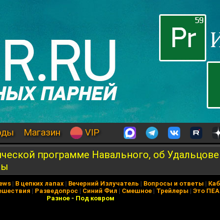
оды
Магазин
VIP
ической программе Навального, об Удальцове
ды
News
|
В цепких лапах
|
Вечерний Излучатель
|
Вопросы и ответы
|
Каб
ешествия
|
Разведопрос
|
Синий Фил
|
Смешное
|
Трейлеры
|
Это ПЕ
Разное
-
Под ковром