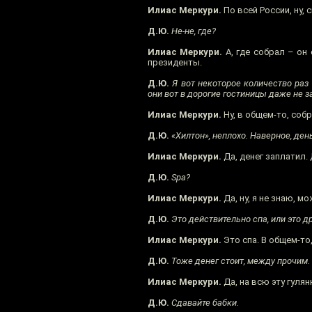
Илиас Меркури.
По всей России, ну, 
Д.Ю.
Не-не, где?
Илиас Меркури.
А, где собрал – он 
президенты.
Д.Ю.
Я вот некоторое количество раз 
они вот в дорогие гостиницы даже не за
Илиас Меркури.
Ну, в общем-то, собр
Д.Ю.
«Хилтон», неплохо. Наверное, день
Илиас Меркури.
Да, денег заплатил. 
Д.Ю.
Spa?
Илиас Меркури.
Да, ну, я не знаю, м
Д.Ю.
Это действительно спа, или это 
Илиас Меркури.
Это спа. В общем-то
Д.Ю.
Тоже денег стоит, между прочим.
Илиас Меркури.
Да, на всю эту гулян
Д.Ю.
Сдавайте бабки.