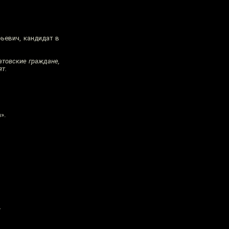
рьевич, кандидат в
атовские граждане,
ят.
».
.