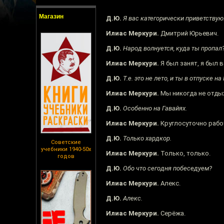
Магазин
Д.Ю.
Я вас категорически приветствую!
Илиас Меркури.
Дмитрий Юрьевич.
Д.Ю.
Народ волнуется, куда ты пропал
Илиас Меркури.
Я был занят, я был 
Д.Ю.
Т.е. это не лето, и ты в отпуске на
Илиас Меркури.
Мы никогда не отдых
Д.Ю.
Особенно на Гавайях.
Илиас Меркури.
Круглосуточно рабо
Д.Ю.
Только хардкор.
Советские
учебники 1940-50х
Илиас Меркури.
Только, только.
годов
Д.Ю.
Обо что сегодня побеседуем?
Илиас Меркури.
Алекс.
Д.Ю.
Алекс.
Илиас Меркури.
Серёжа.