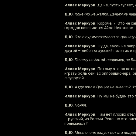
Илиас Меркури.
Да не, пусть гуляет, 
Д.Ю.
Конечно, не жалко. Деньги не наш
Илиас Меркури.
Короче, 7. Это не са
городок называется Айос-Николаос.
Д.Ю.
Это с судимостями он за границу 
Илиас Меркури.
Ну да, закон не запр
другой – либо ты русский политик в 
Д.Ю.
Почему не Алтай, например, не Ба
Илиас Меркури.
Потому что он не по
играть роль сейчас оппозиционера, о
с супругой.
Д.Ю.
А где жил в Греции, не знаешь? Чт
Илиас Меркури.
Ну, мы не будем это 
Д.Ю.
Понял.
Илиас Меркури.
Там нет плохих отел
– русский, из России. Реально это оче
понимаешь?
Д.Ю.
Меня очень радует вот эта подде