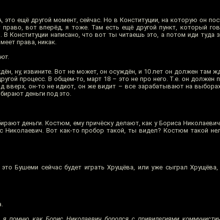
 это ещё другой момент, сейчас. Но в Конституции, на которую он по
 право, вот вперёд, я тоже. Там есть ещё другой пункт, который го
В Конституции написано, что вот ты читаешь это, а потом иди туда з
имеет права, никак.
ют.
ён, ну, извините. Вот не может, он осуждён, и 10 лет он должен там ж
ругой процесс. В общем-то, март 18 – это не про него. Т.е. он должен 
д вверх, он-то не идиот, он же видит – все зарабатывают на выборах
обирают деньги под это.
ирают деньги. Костюм, ему причёску делают, как у Бориса Николаевича
ис Николаевич. Вот как-то пробор такой, ты видел? Костюм такой нел
к это Бушеми сейчас будет играть Хрущёва, или уже сыграл Хрущёва,
.
ю, я помню, как Борис Николаевич боролся с привилегиями коммунисти