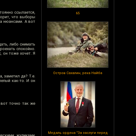
стоянно ссылается,
65
ворит, что выборы
а нюансами. А вот
дать, либо снимать
проехать спокойно.
, он тоже хочет. Я
Остров Сахалин, река Найба
, заметил да? Т.е.
епый как-то. И он
 вот точно так же
Медаль ордена "За заслуги перед
ческими, жуликами,