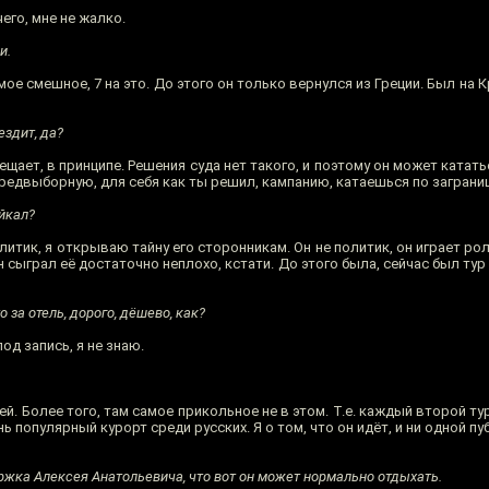
чего, мне не жалко.
и.
мое смешное, 7 на это. До этого он только вернулся из Греции. Был на К
ездит, да?
ещает, в принципе. Решения суда нет такого, и поэтому он может катать
предвыборную, для себя как ты решил, кампанию, катаешься по загран
йкал?
литик, я открываю тайну его сторонникам. Он не политик, он играет рол
н сыграл её достаточно неплохо, кстати. До этого была, сейчас был тур
о за отель, дорого, дёшево, как?
под запись, я не знаю.
ей. Более того, там самое прикольное не в этом. Т.е. каждый второй ту
нь популярный курорт среди русских. Я о том, что он идёт, и ни одной пу
ржка Алексея Анатольевича, что вот он может нормально отдыхать.