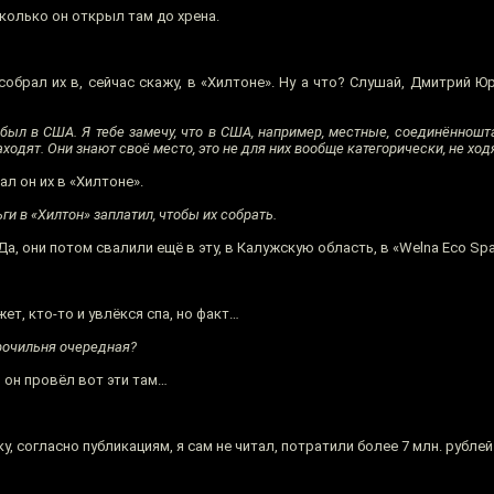
сколько он открыл там до хрена.
собрал их в, сейчас скажу, в «Хилтоне». Ну а что? Слушай, Дмитрий Ю
был в США. Я тебе замечу, что в США, например, местные, соединённошт
ходят. Они знают своё место, это не для них вообще категорически, не ход
ал он их в «Хилтоне».
ги в «Хилтон» заплатил, чтобы их собрать.
Да, они потом свалили ещё в эту, в Калужскую область, в «Welna Eco Spa
ожет, кто-то и увлёкся спа, но факт…
дрочильня очередная?
, он провёл вот эти там…
ку, согласно публикациям, я сам не читал, потратили более 7 млн. рублей