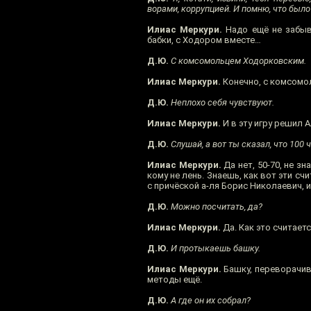
ворами, коррупцией. И помню, что было 
Илиас Меркури.
Надо ещё не забыва
бабки, с Ходором вместе…
Д.Ю.
С комсомольцем Ходорковским.
Илиас Меркури.
Конечно, с комсомол
Д.Ю.
Неплохо себя чувствуют.
Илиас Меркури.
И в эту игру решил 
Д.Ю.
Слушай, а вот ты сказал, что 100
Илиас Меркури.
Да нет, 50-70, не з
кому не лень. Знаешь, как вот эти с
с причёской а-ля Борис Николаевич, и
Д.Ю.
Можно посчитать, да?
Илиас Меркури.
Да. Как это считает
Д.Ю.
И протыкаешь башку.
Илиас Меркури.
Башку, переворачива
методы ещё.
Д.Ю.
А где он их собрал?