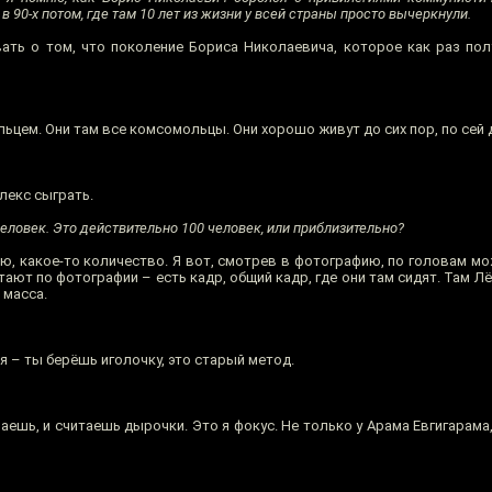
в 90-х потом, где там 10 лет из жизни у всей страны просто вычеркнули.
ть о том, что поколение Бориса Николаевича, которое как раз пол
ьцем. Они там все комсомольцы. Они хорошо живут до сих пор, по сей 
Алекс сыграть.
 человек. Это действительно 100 человек, или приблизительно?
наю, какое-то количество. Я вот, смотрев в фотографию, по головам мо
читают по фотографии – есть кадр, общий кадр, где они там сидят. Там 
 масса.
ся – ты берёшь иголочку, это старый метод.
ешь, и считаешь дырочки. Это я фокус. Не только у Арама Евгигарама,