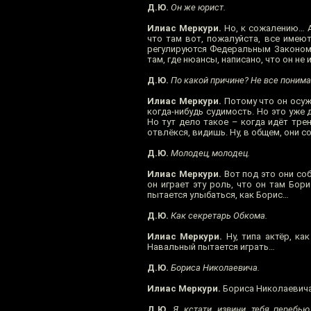
Д.Ю.
Он же юрист.
Илиас Меркури.
Но, к сожалению… А,
что там вот, пожалуйста, все имеют
регулируются Федеральным Законом. 
там, где нюансы, написано, что он не 
Д.Ю.
По какой причине? Не все понима
Илиас Меркури.
Потому что он осужд
когда-нибудь судимость. Но это уже д
Но тут дело такое – когда идёт трен
отвлёкся, видишь. Ну, в общем, они с
Д.Ю.
Молодец, молодец.
Илиас Меркури.
Вот под это они соб
он играет эту роль, что он там Бор
пытается улыбаться, как Борис…
Д.Ю.
Как секретарь Обкома.
Илиас Меркури.
Ну, типа актёр, ка
Навальный пытается играть…
Д.Ю.
Бориса Николаевича.
Илиас Меркури.
Бориса Николаевича
Д.Ю.
Я, кстати, извини, тебя перебь