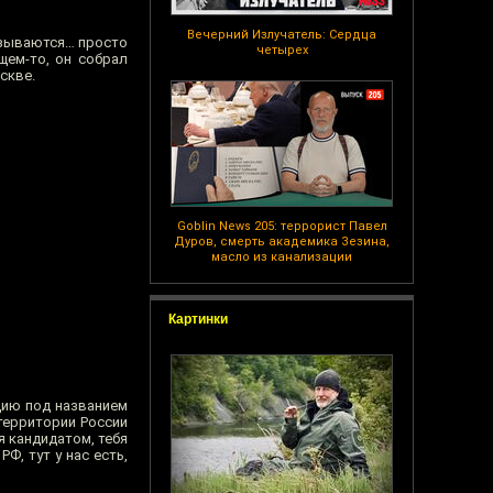
Вечерний Излучатель: Сердца
называются… просто
четырех
щем-то, он собрал
скве.
Goblin News 205: террорист Павел
Дуров, смерть академика Зезина,
масло из канализации
Картинки
цию под названием
 территории России
я кандидатом, тебя
Ф, тут у нас есть,