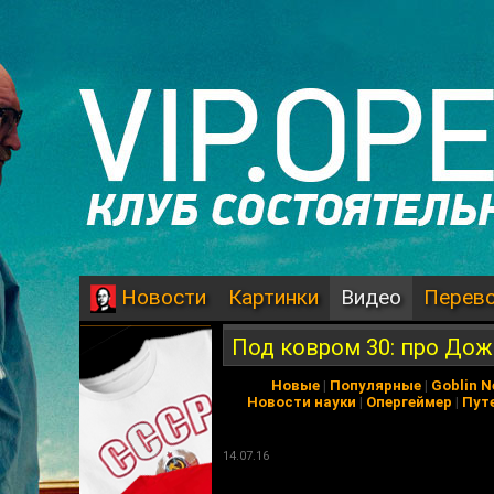
Картинки
Видео
Перев
Новости
Под ковром 30: про Дож
Новые
|
Популярные
|
Goblin 
Новости науки
|
Опергеймер
|
Пут
14.07.16