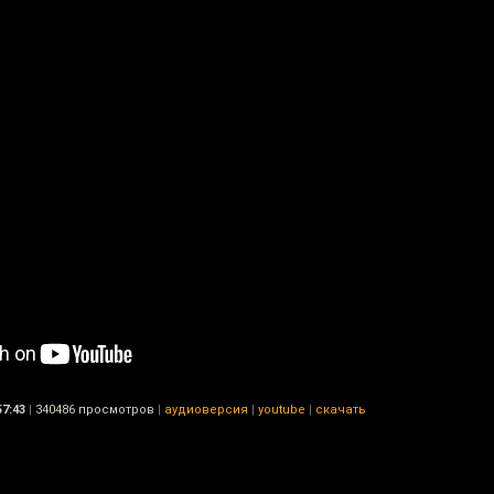
57:43
|
340486 просмотров
|
аудиоверсия
|
youtube
|
скачать