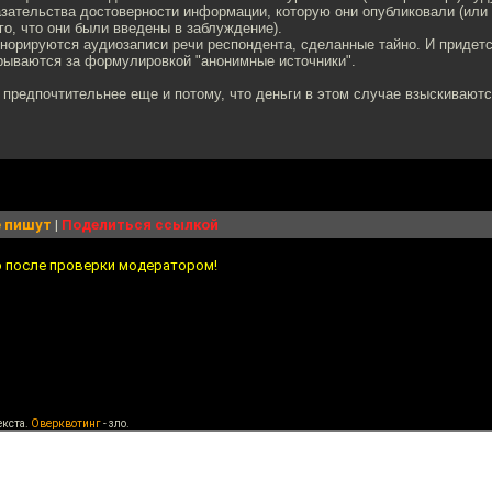
зательства достоверности информации, которую они опубликовали (или
го, что они были введены в заблуждение).
норируются аудиозаписи речи респондента, сделанные тайно. И придетс
крываются за формулировкой "анонимные источники".
 предпочтительнее еще и потому, что деньги в этом случае взыскиваются
 пишут
|
Поделиться ссылкой
о после проверки модератором!
екста.
Оверквотинг
- зло.