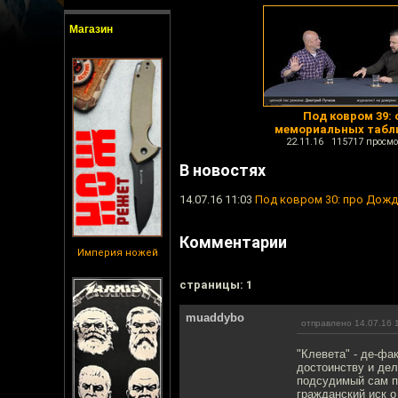
Магазин
Под ковром 39: 
мемориальных табл
22.11.16 115717 просмо
В новостях
14.07.16 11:03
Под ковром 30: про Дожд
Комментарии
Империя ножей
cтраницы: 1
muaddybo
отправлено 14.07.16 
"Клевета" - де-фа
достоинству и дел
подсудимый сам п
гражданский иск о