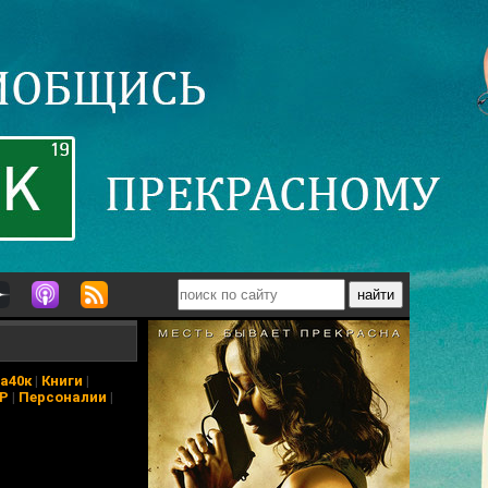
а40к
|
Книги
|
АР
|
Персоналии
|