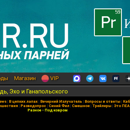
оды
Магазин
VIP
дь, Эхо и Ганапольского
News
|
В цепких лапах
|
Вечерний Излучатель
|
Вопросы и ответы
|
Каб
ешествия
|
Разведопрос
|
Синий Фил
|
Смешное
|
Трейлеры
|
Это ПЕ
Разное
-
Под ковром