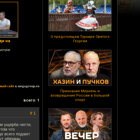
О предстоящем Турнире Святого
ди на
Георгия
мотров
ный сайт
в megagroup.ru
Признание Меркель и
возвращение России в большой
всего: 1
спорт
# 1
ии ущерба чести,
 том что
ще всего подают
дут обязаны