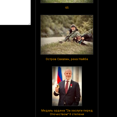
65
Остров Сахалин, река Найба
Медаль ордена "За заслуги перед
Отечеством" II степени