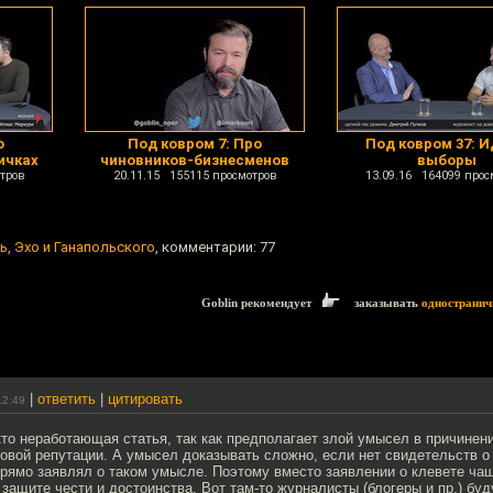
о
Под ковром 7: Про
Под ковром 37: И
ичках
чиновников-бизнесменов
выборы
тров
20.11.15 155115 просмотров
13.09.16 164099 прос
ь, Эхо и Ганапольского
, комментарии: 77
Goblin рекомендует
заказывать
одностранич
|
ответить
|
цитировать
12:49
кто неработающая статья, так как предполагает злой умысел в причинен
овой репутации. А умысел доказывать сложно, если нет свидетельств о
рямо заявлял о таком умысле. Поэтому вместо заявлении о клевете ча
 защите чести и достоинства. Вот там-то журналисты (блогеры и пр.) бу