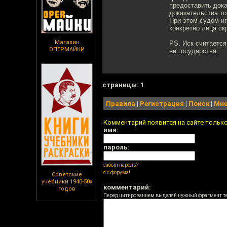
предоставить дока
доказательства то
При этом судом иг
конкретно лица с
Магазин
PS. Иск считается
ОПЕРМАЙКИ
не государства.
cтраницы: 1
Правила
|
Регистрация
|
Поиск
|
Мне
Комментарий появится на сайте тольк
имя:
пароль:
забыл пароль?
я с форума!
Советские
учебники 1940-50х
комментарий:
годов
Перед цитированием выделяй нужный фрагмент т