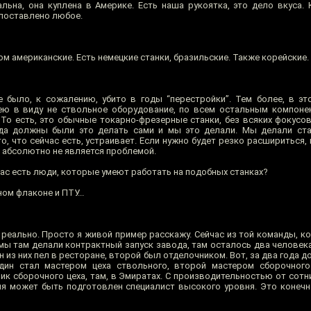
льна, она куплена в Америке. Есть наша рукоятка, это дело вкуса. К
 поставлено любое.
м американские. Есть немецкие станки, бразильские. Также корейские.
 было, к сожалению, убито в годы “перестройки”. Тем более, в эт
ею в виду не ствольное оборудование, по всем остальным компоне
То есть, это обычные токарно-фрезерные станки, без всяких фокусов
да должны были это делать сами и мы это делали. Мы делали ста
то, что сейчас есть, устраивает. Если нужно будет резко расшириться
с абсолютно не является проблемой.
ас есть люди, которые умеют работать на подобных станках?
ном флаконе и ПТУ...
 реально. Просто я живой пример расскажу. Сейчас из той команды, к
мы там делали контрактный запуск завода, там осталось два человека
н из них пел в ресторане, второй был отделочником. Вот, за два года д
дин стал мастером цеха ствольного, второй мастером сборочного 
ик сборочного цеха, там, в Эмиратах. С производительностью от сотн
уля может быть подготовлен специалист высокого уровня. Это конечн