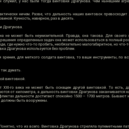
 служил, у нас были тогда винтовки Драгунова. Чем нынешний агре
ктически ничем. Разве, что дальность наших винтовок превосходит 
виной. Кучность, наверное, раз в десять.
и Драгунова.
она не может быть неунизительной. Правда, она такова. Для своего
я решения определенных задач она может использоваться в полный рос
езде, где нужно что-то пробить, необязательно малогабаритное, но что-
вка Драгунова используется без проблем.
и зрения, для меткого солдата винтовка, то ваши инструменты, по в
так думать.
ой винтовкой.
 XXI-го века не может быть оснащен другой винтовкой. То есть, д
ются от километра, а дальность винтовки Драгунова заканчивается на
фликтах дальности достигают спокойно 1500 – 1700 метров. Бывают и
не должны быть вооружены.
Понятно, что из всего. Винтовка Драгунова стреляла пулеметными пат