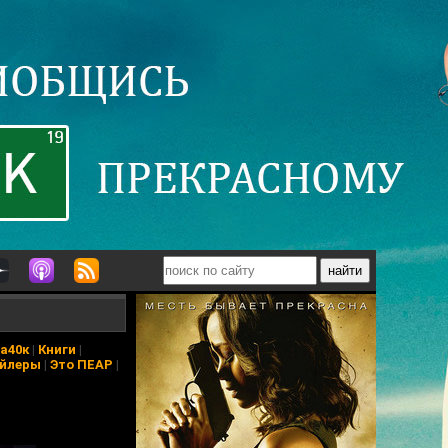
а40к
|
Книги
|
йлеры
|
Это ПЕАР
|