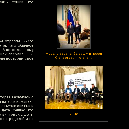
ак и “сошки”, это
ой отрасли ничего
нтам, это обычное
. А по ствольному
нок сверлильный,
Медаль ордена "За заслуги перед
Отечеством" II степени
, мы построим свое
оторая вернулась с
 из всей команды,
о отъезда они были
цеха. Сейчас это
и винтовок в день.
РВИО
о не рядовой и не