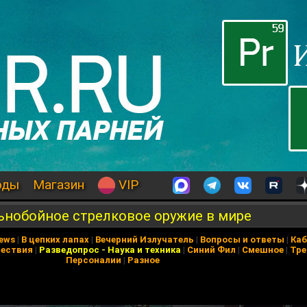
оды
Магазин
VIP
льнобойное стрелковое оружие в мире
News
|
В цепких лапах
|
Вечерний Излучатель
|
Вопросы и ответы
|
Каб
ествия
|
Разведопрос
-
Наука и техника
|
Синий Фил
|
Смешное
|
Тре
Персоналии
|
Разное