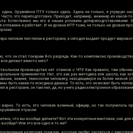
 здесь. Оружейное ПТУ только здесь. Здесь не только, я утрирую нас
. Часто это переподготовка. Приходит, например, инженер из какой-т
ыта. Естественно мы его в наших условиях допереподготавливаем. 
ая отлажена и работает. И на уровне ИТР тоже, не только на уровне про
орских.
вчера человек пел песни в ресторане, а сегодня выдает продукт мирово
ю, что он стал токарем 8-го разряда. Как-то комплексно производств
У все делают вместо него?
ствольном производстве нет станков с ЧПУ. Как правило, там обычн
ерсальные применяются. Нет, это как раз методика или школа, как хот
выки, знания, технологии человеку, находящемуся на более низкой ст
лжны быть какие-то исходные данные. То есть, это не может быть челов
ел в ресторане, он там пел, да, но у него радиоэлектронное образовани
верно. То есть, это человек военный, офицер, но так получилось пр
з оружейной отрасли.
етесь, что вы вообще делаете? Вот эти конкретные винтовки, они для
к вообще? Или это все одно и то же?
пределенная категория граждан, которая любит охотиться с винтовка