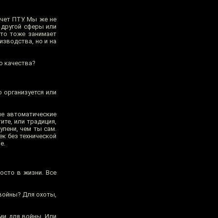
чет ПТУ. Мы же не
о другой сферы или
Это тоже занимает
изводства, но и на
го качества?
о организуется или
ые автоматические
ите, или традиция,
упени, чем ты сам.
ек без технической
е.
осто в жизни. Все
 войны? Для охоты,
ми для войны. Или