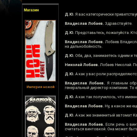
Магазин
Д.Ю.
Я вас категорически приветству
Владислав Лобаев.
Здравствуйте.
Д.Ю.
Представьтесь, пожалуйста. Кто
Владислав Лобаев.
Лобаев Владисла
на дальнобойность.
Д.Ю.
Оба, два, занимаетесь одним и т
Николай Лобаев.
Лобаев Николай. По
Д.Ю.
А как у вас роли распределяются
Владислав Лобаев.
Я главным обра
Империя ножей
генеральный директор компании. То е
Д.Ю.
А как так получилось, что имен
Владислав Лобаев.
Ну, а какое же е
Д.Ю.
А как же знаменитый автомат Ка
Владислав Лобаев.
Если речь о вин
считаться винтовкой. Она может быт