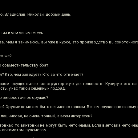
ю. Владислав, Николай, добрый день.
 вы и чем занимаетесь.
в. Чем я занимаюсь, вы уже в курсе, это производство высокоточного
ем же?
 совместительству, брат.
? Кто, чем заведует? Кто за что отвечает?
зом осуществляю конструкторскую деятельность. Курирую это нап
сть, у нас такой семейный подряд.
но высокоточное оружие?
ще? Оружие не может быть не высокоточным. В этом случае оно никому 
лашникова, не очень точный, а всем интересен?
товках, то винтовки не могут быть неточными. Если винтовка неточна
ь автоматом, пулеметом.