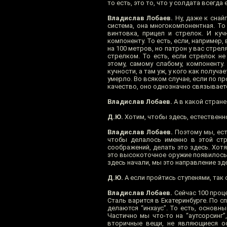
то есть, это то, что у солдата всегда
Владислав Лобаев.
Ну, даже к снай
система, она многокомпонентная. То
винтовка, прицел и стрелок. И куч
компоненту. То есть, если, например
на 100 метров, но патрон у вас стрел
стрелком. То есть, если стрелок н
этому, самому слабому, компоненту
кучности, а там уж, у кого как получ
умерло. Во всяком случае, если по пр
качество, оно однозначно связываетс
Владислав Лобаев.
А в какой стране
Д.Ю.
Хотим, чтобы здесь, естественн
Владислав Лобаев.
Поэтому мы, ест
чтобы делалось именно в этой стр
соображений, делать это здесь. Хотя
это высокоточное оружие появилось и
здесь начали, мы это направление зд
Д.Ю.
А если пройтись ступенями, так 
Владислав Лобаев.
Сейчас 100 проце
Сталь варится в Екатеринбурге. По 
делаются “инхаус”. То есть, основн
Частично мы что-то на “аутсорсинг”,
вторичные вещи, не являющиеся о