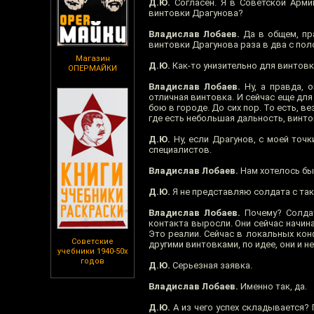
Д.Ю.
Согласен. Я в Советской Армии
винтовки Драгунова?
Владислав Лобаев.
Да в общем, пра
винтовки Драгунова раза в два с поло
Магазин
Д.Ю.
Как-то унизительно для винтовк
ОПЕРМАЙКИ
Владислав Лобаев.
Ну, а правда, 
отличная винтовка. И сейчас еще дл
бою в городе. До сих пор. То есть, в
где есть небольшая дальность, винто
Д.Ю.
Ну, если Драгунов, с моей точк
специалистов.
Владислав Лобаев.
Нам хотелось бы 
Д.Ю.
Я не представляю солдата с так
Владислав Лобаев.
Почему? Солдат
контакта выросли. Они сейчас начина
Это реалии. Сейчас в локальных кон
Советские
другими винтовками, по идее, они и 
учебники 1940-50х
годов
Д.Ю.
Серьезная заявка.
Владислав Лобаев.
Именно так, да.
Д.Ю.
А из чего успех складывается? 