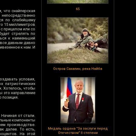
65
, что снайперская
н, непосредственно
тся по слабейшему
это 15 миллиметров
 с прицелом или со
будет стрелять по
ться к наименьшей
, все давным-давно
ивезенное к нам. И
Остров Сахалин, река Найба
оздавать условия,
ых патриотических
х. Хотелось, чтобы
Мы это направление
о позиция.
 Начиная от стали.
альные компоненты
шем производстве.
Медаль ордена "За заслуги перед
ак далее. То есть,
Отечеством" II степени
оцентов. На этой