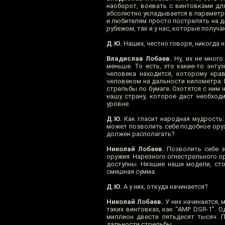
наоборот, воевать с винтовками для
абсолютно укладывается в параметры
и любителям просто пострелять на да
рубежом, так и у нас, которые получ
Д.Ю.
Наших, честно говоря, никогда н
Владислав Лобаев.
Ну, их не много
меньше. То есть, это какие-то энт
человека находится, которому нрав
человеком на дальности километра. 
стрельбы по бумаге. Охотятся с ним 
нашу страну, которое даст необход
уровне.
Д.Ю.
Как гласит народная мудрость: 
может позволить себе подобное оруж
должен располагать?
Николай Лобаев.
Позволить себе э
оружия. Нарезного огнестрельного о
доступны. Низшие наши модели, сто
смешная сумма.
Д.Ю.
А у них, откуда начинается?
Николай Лобаев.
У них начинается, 
таких винтовках, как “AMP DSR-1”. 
миллион двести пятьдесят тысяч. П
дальности стрельбы.