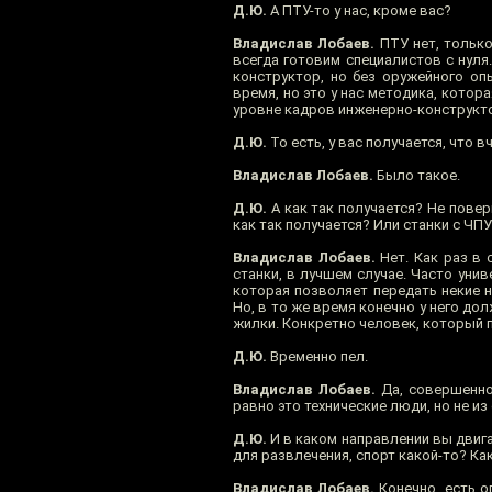
Д.Ю.
А ПТУ-то у нас, кроме вас?
Владислав Лобаев.
ПТУ нет, только
всегда готовим специалистов с нуля
конструктор, но без оружейного оп
время, но это у нас методика, котор
уровне кадров инженерно-конструкт
Д.Ю.
То есть, у вас получается, что 
Владислав Лобаев.
Было такое.
Д.Ю.
А как так получается? Не повер
как так получается? Или станки с ЧП
Владислав Лобаев.
Нет. Как раз в 
станки, в лучшем случае. Часто унив
которая позволяет передать некие на
Но, в то же время конечно у него до
жилки. Конкретно человек, который п
Д.Ю.
Временно пел.
Владислав Лобаев.
Да, совершенно 
равно это технические люди, но не и
Д.Ю.
И в каком направлении вы двига
для развлечения, спорт какой-то? Ка
Владислав Лобаев.
Конечно, есть о