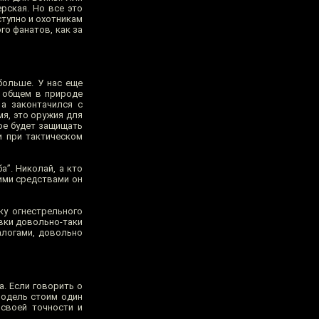
рская. Но все это
ступно и охотникам
го фанатов, как за
больше. У нас еще
в общем в природе
 а законтачился с
мя, это оружия для
рое будет защищать
и при тактическом
а”. Николай, а кто
ими средствами он
ку огнестрельного
вки довольно-таки
алогами, довольно
а. Если говорить о
модель стоим один
 своей точности и