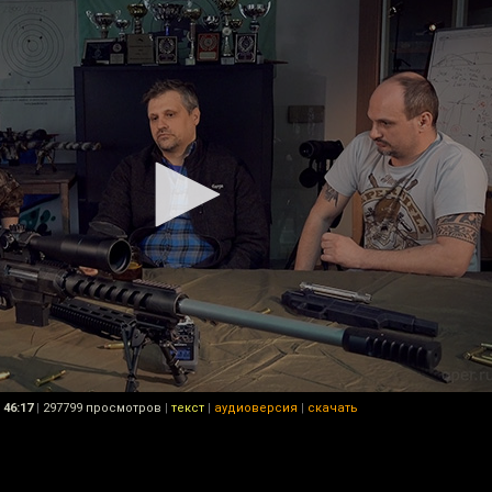
46:17
|
297799 просмотров
|
текст
|
аудиоверсия
|
скачать