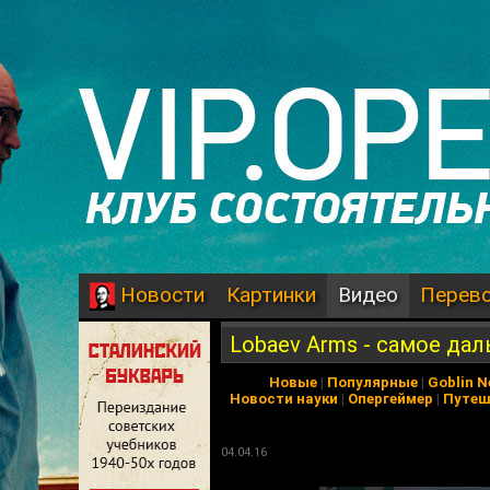
Картинки
Видео
Перев
Новости
Lobaev Arms - самое да
Новые
|
Популярные
|
Goblin 
Новости науки
|
Опергеймер
|
Путеш
04.04.16