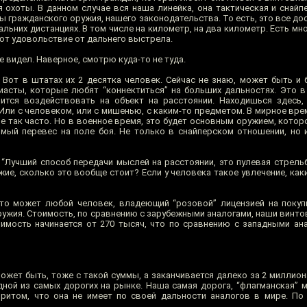
 охоты. В данном случае вся наша линейка, она тактическая и снайпе
 гражданского оружия, нашего законодательства. То есть, это все до
льних дистанциях. В том числе на километр, на два километр. Есть мно
ают удовольствие от дальнего выстрела.
е видел. Наверное, смотрю куда-то не туда.
. Вот в штатах их 2 десятка человек. Сейчас не знаю, может быть и 
узиасты, которые любят “коннектиться” на больших дальностях. Это 
ится воздействовать на объект на расстоянии. Находишься здесь,
Или с человеком, или с мишенью, с каким-то предметом. В мирное вре
не так часто. Но в военное время, это будет основным оружием, кото
имый перевес на поле боя. Не только в снайперском отношении, но 
“Лучший способ передачи мыслей на расстоянии, это пулевая стрельб
ие, сколько это вообще стоит? Если у человека такое увлечение, как
то может любой человек, владеющий “розовой” лицензией на покуп
ружия. Стоимость, по сравнению с зарубежными аналогами, наши винто
имость начинается от 270 тысяч, что по сравнению с западными ан
может быть, тоже с такой суммы, а заканчивается далеко за 2 миллион
Одной из самых дорогих на рынке. Наша самая дорога, “флагманская” 
ритом, что она не имеет по своей дальности аналогов в мире. По