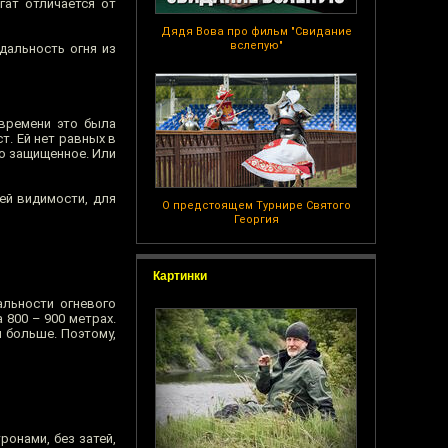
гат отличается от
Дядя Вова про фильм "Свидание
вслепую"
дальность огня из
 времени это была
т. Ей нет равных в
то защищенное. Или
сей видимости, для
О предстоящем Турнире Святого
Георгия
Картинки
альности огневого
 800 – 900 метрах.
 больше. Поэтому,
ронами, без затей,