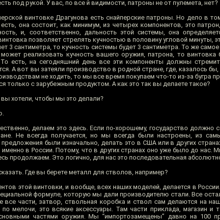
 есть под рукой. У вас, по все й видимости, патроны не от пулемета, нет?
перской винтовке Драгунова есть снайперские патроны. Но дело в том
 есть, она состоит, как минимум, из четырех компонентов, это патро
ность, и, соответственно, дальность этой системы, она определяе
, винтовка позволяет стрелять кучностью в половину угловой минуты, 
яет 3 сантиметра, то кучность системы будет 3 сантиметра. То же самое
е может реализовать кучность вашего оружия, патрона, то винтовка 
. То есть, на сегодняшний день все эти компоненты должны стреми
ается. А вот вы затеяли производство в родной стране, где, казалось бы
оизводствам не ходить, то мы все время покупаем что-то из-за бугра пр
я только с зарубежным продуктом. А как это так вы делаете такое?
 вы хотели, чтобы мы это делали?
о.
ественно, делаем это здесь. Если по-хорошему, государство должно с
ане. Не всегда получается, но мы всегда были настроены, из сам
 предложения были изначально, делать это в США или в других страна
менно в России. Потому, что в других странах оно уже было до нас. 
есь продолжаем. Это логично, для нас это последовательная абсолютн
сказать. Где вы берете металл для стволов, например?
нтов этой винтовки, и вообще, всех наших моделей, делается в России.
специальной формуле, которую мы дали производителю стали. Все ост
ые все части, затвор, ствольная коробка и ствол сам делаются на на
 по мелочи, это всякие аксессуары. Там части приклада, магазин и т
сновными частями оружия. Мы “импортозамещены” давно на 100 пр