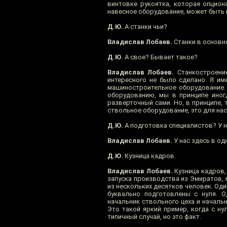
винтовке рукоятка, которая опциона
навесное оборудование, может быть
Д.Ю.
А станки чьи?
Владислав Лобаев.
Станки в основно
Д.Ю.
А свое? Бывает такое?
Владислав Лобаев.
Станкостроение
интересного не было сделано. Я им
машиностроительное оборудование. 
оборудованию, мы в принципе иног
разверточный сами. Но, в принципе, 
ствольное оборудование, это для на
Д.Ю.
А подготовка специалистов? У н
Владислав Лобаев.
У нас здесь в од
Д.Ю.
Кузница кадров.
Владислав Лобаев.
Кузница кадров,
запуска производства из Эмиратов, 
из нескольких десятков человек. Оди
буквально подготовлены с нуля. О
начальник ствольного цеха и начальн
Это такой яркий пример, когда с н
типичный случай, но это факт.