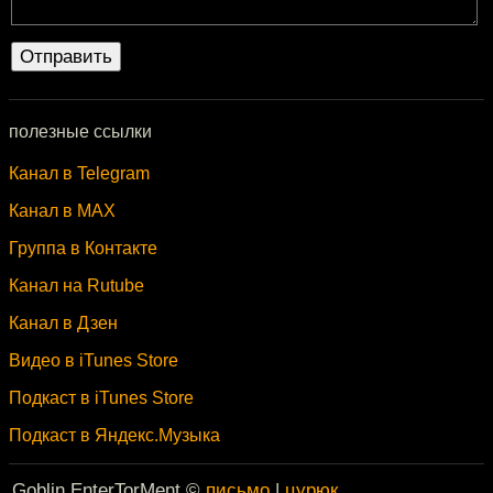
полезные ссылки
Канал в Telegram
Канал в MAX
Группа в Контакте
Канал на Rutube
Канал в Дзен
Видео в iTunes Store
Подкаст в iTunes Store
Подкаст в Яндекс.Музыка
Goblin EnterTorMent ©
письмо
|
цурюк