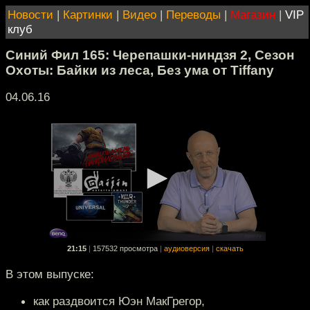
Новости
|
Картинки
|
Видео
|
Переводы
|
Магазин
|
VIP
клуб
Синий Фил 165: Черепашки-ниндзя 2, Сезон
Охоты: Байки из леса, Без ума от Tiffany
04.06.16
21:15
|
157532 просмотра
|
аудиоверсия
|
скачать
В этом выпуске:
как раздвоится Юэн МакГрегор,