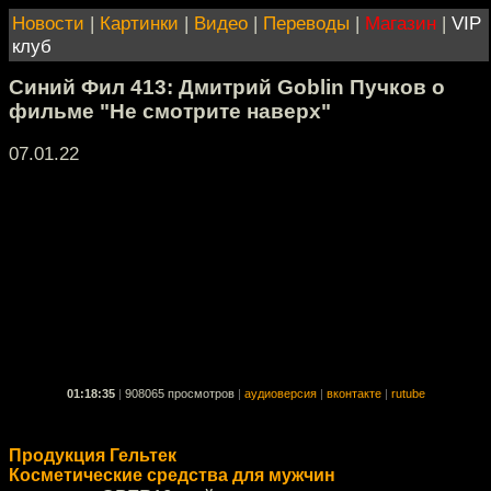
Новости
|
Картинки
|
Видео
|
Переводы
|
Магазин
|
VIP
клуб
Синий Фил 413: Дмитрий Goblin Пучков о
фильме "Не смотрите наверх"
07.01.22
01:18:35
|
908065 просмотров
|
аудиоверсия
|
вконтакте
|
rutube
Продукция Гельтек
Косметические средства для мужчин