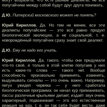
могут возразить, что есть разные диалекты, не все
попугайчики между собой будут друг друга понимать.
Д.Ю.
Питерский московского может не понять?
Юрий Кириллов.
Да. Но тем не менее, все эти
диалекты попугайские — это всё равно продукт
биологической эволюции, а не социальной, т. е.
новорождённый попугайчик сразу знает свой диалект.
Д.Ю.
Ему не надо его учить.
Юрий Кириллов.
Да, такого, чтобы они придумали
что-то своё, и только в этой клетке попугаев у них
есть какие-то слова — такого нет. Вообще
способность произвольно применять, изменять,
выдумывать сигналы — это очень важно. Например,
петух увидел червяка — у него сработала
биологическая программа: он начал кур приманивать,
пассы различные крыльями делает, издаёт звук очень
характерный, подманивает — это его естественная
реакция на еду, т. е. он так себя будет вести, даже