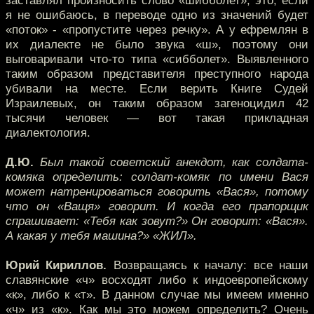
заставлял произносить слово «шибболет», это, если
я не ошибаюсь, в переводе одно из значений будет
«поток» - «пропустите через речку». А у ефремлян в
их диалекте не было звука «ш», поэтому они
выговаривали что-то типа «сибболет». Выявленного
таким образом представителя преступного народа
убивали на месте. Если верить Книге Судей
Израилевых, он таким образом загеноцидил 42
тысячи человек — вот такая прикладная
диалектология.
Д.Ю.
Был такой советский анекдот, как солдата-
комяка определить: солдат-комяк по имени Вася
может натренироваться говорить «Вася», потому
что он «Ващя» говорит. И когда его прапорщик
спрашивает: «Тебя как зовут?» Он говорит: «Вася».
А какая у тебя машина?» «ЖИЛ».
Юрий Кириллов.
Возвращаясь к началу: все наши
славянские «ч» восходят либо к индоевропейскому
«к», либо к «т». В данном случае мы имеем именно
«ч» из «к». Как мы это можем определить? Очень