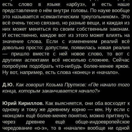
есть слово в языке «арбуз», и есть наше
представление о нём внутри головы. По науке вообще
это называется «семантическим треугольником». Это
всё очень тесно связано, но разные вещи, и каждая из
них может меняться по своим собственным законам.
И естественно, каждое вот из этого может влиять на
значение слова. Если с изменением реалий всё
довольно просто: допустим, появилась новая реалия
— пришло вместе с ней новое слово, то вот с
другими аспектами всё несколько сложнее. Сейчас
попробуем подобрать что-нибудь более-менее яркое.
Ну вот, например, есть слова «конец» и «начало».
Д.Ю.
Как говорил Козьма Прутков: «Где начало того
конца, которым заканчивается начало?»
Юрий Кириллов.
Как выясняется, они оба восходят к
одному и тому же древнему корню — кен. Ну если с
«концом» ещё более-менее понятно, можно притянуть
через древнее ещё обще-индоевропейское
чередование «о-э», то в «начале» вообще ни одной