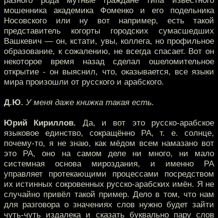
разного рода мутные граждане типа известного
мошенника академика Фоменко и его подельника
Носовского или ну вот например, есть такой
представитель когорты городских сумасшедших
Вашкевич — он, кстати, увы, коллега, но профильное
образование, к сожалению, не всегда спасает. Вот он
некоторое время назад сделал ошеломительное
открытие - он выяснил, что, оказывается, все языки
мира произошли от русского и арабского.
Д.Ю.
У меня даже книжка такая есть.
Юрий Кириллов.
Да, и вот это русско-арабское
языковое единство, сокращённо РА, т. е. солнце,
почему-то, я не знаю, как мёдом всем намазано вот
это РА, оно на самом деле ни много, ни мало
системная основа мироздания, и именно РА
управляет протекающими процессами посредством
их истинных сокровенных русско-арабских имён. Я не
случайно привёл такой пример. Дело в том, что нам
для разговора о значениях слов нужно будет зайти
чуть-чуть издалека и сказать буквально пару слов