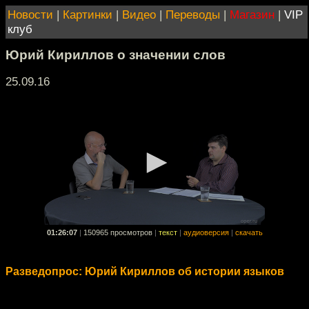
Новости
|
Картинки
|
Видео
|
Переводы
|
Магазин
|
VIP
клуб
Юрий Кириллов о значении слов
25.09.16
01:26:07
|
150965 просмотров
|
текст
|
аудиоверсия
|
скачать
Разведопрос: Юрий Кириллов об истории языков