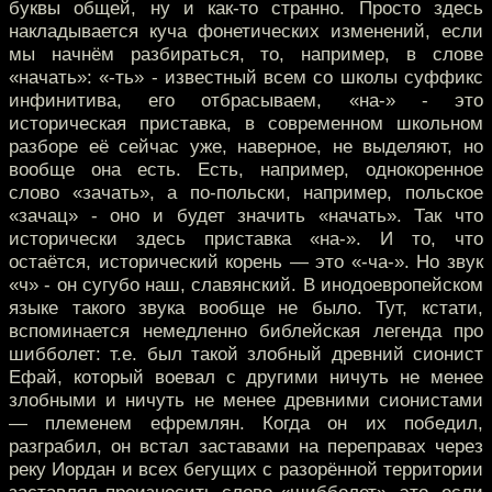
буквы общей, ну и как-то странно. Просто здесь
накладывается куча фонетических изменений, если
мы начнём разбираться, то, например, в слове
«начать»: «-ть» - известный всем со школы суффикс
инфинитива, его отбрасываем, «на-» - это
историческая приставка, в современном школьном
разборе её сейчас уже, наверное, не выделяют, но
вообще она есть. Есть, например, однокоренное
слово «зачать», а по-польски, например, польское
«зачац» - оно и будет значить «начать». Так что
исторически здесь приставка «на-». И то, что
остаётся, исторический корень — это «-ча-». Но звук
«ч» - он сугубо наш, славянский. В инодоевропейском
языке такого звука вообще не было. Тут, кстати,
вспоминается немедленно библейская легенда про
шибболет: т.е. был такой злобный древний сионист
Ефай, который воевал с другими ничуть не менее
злобными и ничуть не менее древними сионистами
— племенем ефремлян. Когда он их победил,
разграбил, он встал заставами на переправах через
реку Иордан и всех бегущих с разорённой территории