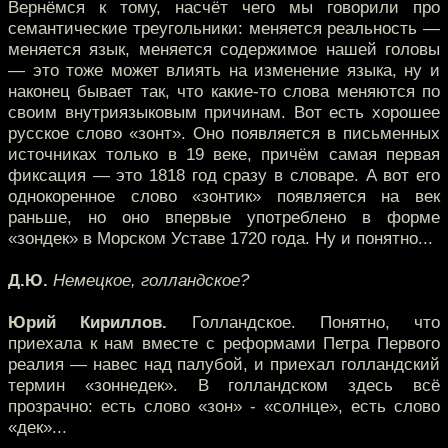
Вернёмся к тому, насчёт чего мы говорили про
семантические треугольники: меняется реальность —
меняется язык, меняется содержимое нашей головы
— это тоже может влиять на изменение языка, ну и
наконец бывает так, что какие-то слова меняются по
своим внутриязыковым причинам. Вот есть хорошее
русское слово «зонт». Оно появляется в письменных
источниках только в 19 веке, причём самая первая
фиксация — это 1818 год сразу в словаре. А вот его
однокоренное слово «зонтик» появляется на век
раньше, но оно впервые употреблено в форме
«зондек» в Морском Уставе 1720 года. Ну и понятно...
Д.Ю.
Немецкое, голландское?
Юрий Кириллов.
Голландское. Понятно, что
приехала к нам вместе с реформами Петра Первого
реалия — навес над палубой, и приехал голландский
термин «зоннедек». В голландском здесь всё
прозрачно: есть слово «зон» - «солнце», есть слово
«дек»...