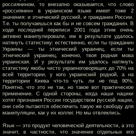
россиянином, то внезапно оказывается, что слово
«россиянин» в украинском языке имеет тоже 2
значения: и этнический русский, и гражданин России.
Т.е. ты получаешься как бы и не совсем гражданин. В
ходе последней переписи 2001 года этим очень
активно манипулировали, им в результате удалось
натянуть статистику: естественно, если ты гражданин
Украины — ты этнический украинец, если ты
этнический украинец, конечно, твоя родная мова
украинская. И у результате им удалось натянуть
статистику якобы чисто украиноговорящих до 70% на
всей территории, у кого украинский родной, а на
территории Киева что-то чуть ли не под 90%.
Понятно, что это не так, но такое вот практическое
применение. С одной стороны, когда наши нацики
хотят признания России государством русской нации,
они себе пытаются обеспечить такую же свободу для
манипуляции, как у их коллег. Но мы отвлеклись.
Язык — это продукт человеческой деятельности, а это
значит, в частности, что значение отдельных его