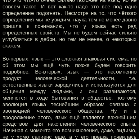
что это что-то очень сильно похожее на язык, но не
совсем такое. И вот как-то надо это всё под одно
определение подогнать. Несмотря на то, что чёткого
определения мы не увидим, наука тем не менее давно
пришла к пониманию, что у языка есть ряд
определённых свойств. Мы не будем сейчас сильно
углубляться в дебри, но тем не менее, о некоторых
скажем.
Во-первых, язык — это сложная знаковая система, но
об этом мы ещё чуть позже будем говорить
подробнее. Во-вторых, язык — это несомненно
продукт человеческой деятельности, т.е.
естественные языки зародились и используются для
общения между людьми, и они развиваются,
меняются в ходе бытования в обществе, поэтому
эволюция языка теснейшим образом связана с
эволюцией человеческого общества. Ну и в
продолжение этого, язык ещё является важнейшим
средством для накопления человеческого опыта.
Начиная с момента его возникновения, даже, видимо,
не у хомо сапиенс ещё, а у его предка появилась