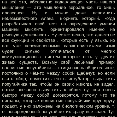
на всё это, абсолютно подавляющая часть нашего
мышления — это мышление вербальное, то бишь
словесное. Ну и можно даже вспомнить
небезызвестного Алана Тьюринга, который, когда
разрабатывал свой тест на определение умения
машины мыслить, ориентировался именно на
речевую деятельность. Ну естественно, это далеко не
все функции и свойства , которые есть у языка, но
вот уже перечисленными характеристиками язык
будет сильно отличаться от многих
коммуникационных систем которые есть у других
живых существ. Возьму свой любимый пример:
волнистые попугайчики — птицы очень общительные,
постоянно о чём-то между собой щебечут, но если
взять яйцо, поместить его в инкубатор, вырастить
попугайчика так, чтобы он своих никогда не видел,
потом внезапно выпустить к обществу, они очень
быстро между собой договорятся, потому что те
сигналы, которые волнистые попугайчики друг другу
подают, у них заложены на биологическом уровне, т.
е. новорождённый попугайчик их сразу все знает. Тут