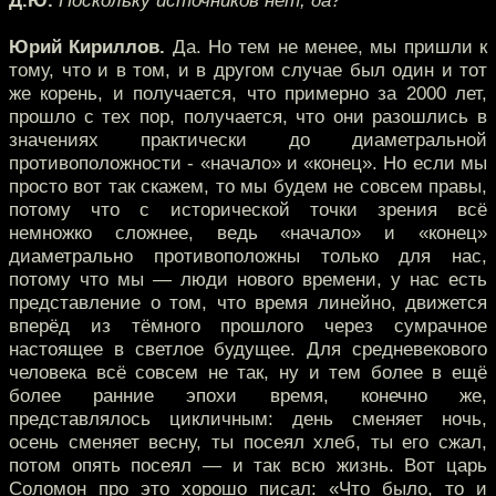
Д.Ю.
Поскольку источников нет, да?
Юрий Кириллов.
Да. Но тем не менее, мы пришли к
тому, что и в том, и в другом случае был один и тот
же корень, и получается, что примерно за 2000 лет,
прошло с тех пор, получается, что они разошлись в
значениях практически до диаметральной
противоположности - «начало» и «конец». Но если мы
просто вот так скажем, то мы будем не совсем правы,
потому что с исторической точки зрения всё
немножко сложнее, ведь «начало» и «конец»
диаметрально противоположны только для нас,
потому что мы — люди нового времени, у нас есть
представление о том, что время линейно, движется
вперёд из тёмного прошлого через сумрачное
настоящее в светлое будущее. Для средневекового
человека всё совсем не так, ну и тем более в ещё
более ранние эпохи время, конечно же,
представлялось цикличным: день сменяет ночь,
осень сменяет весну, ты посеял хлеб, ты его сжал,
потом опять посеял — и так всю жизнь. Вот царь
Соломон про это хорошо писал: «Что было, то и