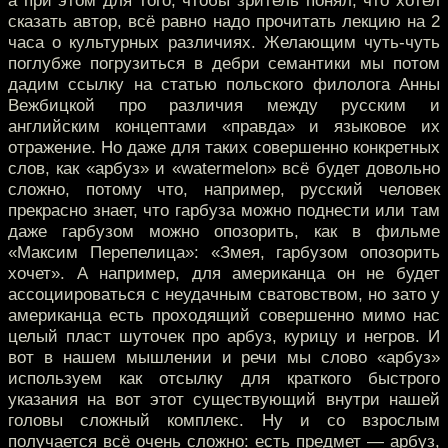
а при этом для того, чтобы зритель понял, что хотел
сказать автор, всё равно надо прочитать лекцию на 2
часа о культурных различиях. Желающим чуть-чуть
поглубже погрузиться в дебри семантики мы потом
дадим ссылку на статью польского филолога Анны
Вежбицкой про различия между русским и
английским концептами «правда» и языковое их
отражение. Но даже для таких совершенно конкретных
слов, как «арбуз» и «watermelon» всё будет довольно
сложно, потому что, например, русский человек
прекрасно знает, что гарбуза можно поднести или там
даже гарбузом можно опозорить, как в фильме
«Максим Перепелица»: «Змея, гарбузом опозорить
хочет». А например, для американца он не будет
ассоциироваться с неудачным сватовством, но зато у
американца есть проходящий совершенно мимо нас
целый пласт шуточек про арбуз, курицу и негров. И
вот в нашем мышлении и речи мы слово «арбуз»
используем как отсылку для краткого быстрого
указания на вот этот существующий внутри нашей
головы сложный комплекс. Ну и со взрослым
получается всё очень сложно: есть предмет — арбуз,