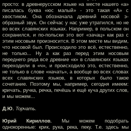
просто: в древнерусском языке на месте нашего «а»
писалась буква «юс малый» - это такая «А» с
хвостиком. Она обозначала древний носовой э-
образный звук. Он сейчас у нас уже утратился, но не
во всех славянских языках. Например, в польском он
сохранился, и по-польски это вот «зачац» как раз с
этим носовым произносится. В этом месте мы видим,
что носовой был. Происходило это всё, естественно,
не только... Ну а как раз перед этим носовым
переднего ряда все древние «к» в славянских языках
переходили в «ч», и происходило это, естественно,
не только в слове «начать», а вообще во всех словах
всех славянских языков, в которых было такое
сочетание. Поэтому мы, например, сегодня имеем:
кричать, ручка, речка, печёшь и ещё куча других слов,
и мы можем...
Д.Ю.
Торчать.
Юрий Кириллов.
Мы можем подобрать
однокоренные: крик, рука, река, пеку. Т.е. здесь мы