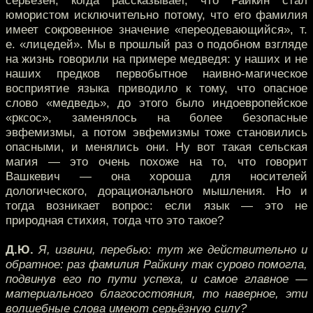
серьёзен, когда рассказывает, что Райкин стал
юмористом исключительно потому, что его фамилия
имеет сокровенное значение «переодевающийся», т.
е. «лицедей». Мы в прошлый раз о подобном взгляде
на жизнь говорили на примере медведя: у наших и не
наших предков первобытное наивно-магическое
восприятие языка приводило к тому, что опасное
слово «медведь», до этого было индоевропейское
«рксос», заменялось на более безопасные
эвфемизмы, а потом эвфемизмы тоже становились
опасными, и менялись они. Ну вот такая сельская
магия — это очень похоже на то, что говорит
Вашкевич — она хороша для носителей
дологического, дорационального мышления. Но и
тогда возникает вопрос: если язык — это не
природная стихия, тогда что это такое?
Д.Ю.
Я, извини, перебью: тут же действительно и
обратное: раз фамилия Райкину так сурово помогла,
подвинув его по пути успеха, и самое главное —
материального благосостояния, то наверное, эти
волшебные слова имеют серьёзную силу?