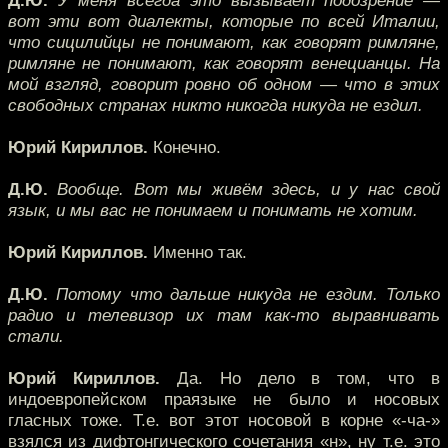
Д.Ю.
У меня всегда это вызывает подозрение —
вот эти вот диалекты, которые по всей Италии,
что сицилийцы не понимают, как говорят римляне,
римляне не понимают, как говорят венецианцы. На
мой взгляд, говорит ровно об одном — что в этих
свободных странах никто никогда никуда не ездил.
Юрий Кириллов.
Конечно.
Д.Ю.
Вообще. Вот мы живём здесь, и у нас свой
язык, и мы вас не понимаем и понимать не хотим.
Юрий Кириллов.
Именно так.
Д.Ю.
Потому что дальше никуда не ездим. Только
радио и телевизор их там как-то выравнивать
стали.
Юрий Кириллов.
Да. Но дело в том, что в
индоевропейском праязыке не было и носовых
гласных тоже. Т.е. вот этот носовой в корне «-ча-»
взялся из дифтонгического сочетания «н», ну т.е. это