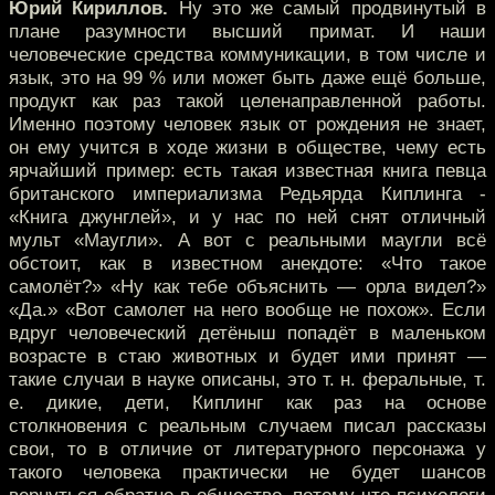
Юрий Кириллов.
Ну это же самый продвинутый в
плане разумности высший примат. И наши
человеческие средства коммуникации, в том числе и
язык, это на 99 % или может быть даже ещё больше,
продукт как раз такой целенаправленной работы.
Именно поэтому человек язык от рождения не знает,
он ему учится в ходе жизни в обществе, чему есть
ярчайший пример: есть такая известная книга певца
британского империализма Редьярда Киплинга -
«Книга джунглей», и у нас по ней снят отличный
мульт «Маугли». А вот с реальными маугли всё
обстоит, как в известном анекдоте: «Что такое
самолёт?» «Ну как тебе объяснить — орла видел?»
«Да.» «Вот самолет на него вообще не похож». Если
вдруг человеческий детёныш попадёт в маленьком
возрасте в стаю животных и будет ими принят —
такие случаи в науке описаны, это т. н. феральные, т.
е. дикие, дети, Киплинг как раз на основе
столкновения с реальным случаем писал рассказы
свои, то в отличие от литературного персонажа у
такого человека практически не будет шансов