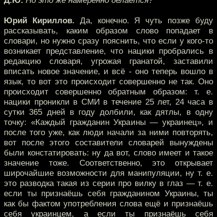
Д.Ю.
Но это же намеренно делается?
Юрий Кириллов.
Да, конечно. Я чуть позже буду
рассказывать, каким образом слово попадает в
словари, но нужно сразу пояснить, что если у кого-то
возникает представление, что нацики пробрались в
редакцию словаря, угрожая гранатой, заставили
вписать новое значение, и всё - оно теперь вошло в
язык, то вот это происходит совершенно не так. Оно
происходит совершенно обратным образом: т. е.
нацики проникли в СМИ в течение 25 лет, 24 часа в
сутки 365 дней в году долбили, как дятлы, в одну
точку: «Каждый гражданин Украины — украинец», и
после того уже, как люди начали за ними повторять,
вот после этого составители словарей вынуждены
были констатировать: ну да вот, слово имеет и такое
значение тоже. Соответственно, это открывает
широчайшие возможности для манипуляции, ну т. е.
это разводка такая из серии про вилку в глаз — т. е.
если ты признаёшь себя гражданином Украины, ты
как бы фактом употребления слова ещё и признаёшь
себя украинцем, а если ты признаёшь себя