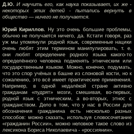
Д.Ю.
И научить его, как наука показывает, их же -
некоторых этих детей - пытались вернуть в
общество — ничего не получается.
Юрий Кириллов.
Ну это очень большие проблемы,
обычно не получается ничего, да. Кстати говоря, раз
уж мы упомянули родной язык, современные нацики
очень любят этим термином манипулировать, т. е.
они любят определение родного языка какого-то
определённого человека подменять этническим или
государственным языком. Можно, конечно, подумать,
что это спор учёных в башне из слоновой кости, но к
сожалению, это всё имеет практические применения.
Например, в одной недалёкой стране активно
гражданам «пудрят» мозги, смешивая, во-первых,
родной язык с этническим, а во-вторых, этнос с
гражданством. Дело в том, что у нас в России для
обозначения гражданина есть несколько разных
способов: можно сказать, используя словосочетание
«гражданин России», можно неловкое такое слово из
лексикона Бориса Николаевича - «россиянин».