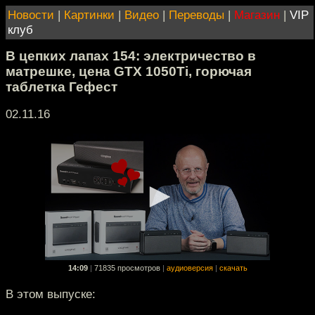
Новости
|
Картинки
|
Видео
|
Переводы
|
Магазин
|
VIP
клуб
В цепких лапах 154: электричество в
матрешке, цена GTX 1050Ti, горючая
таблетка Гефест
02.11.16
14:09
|
71835 просмотров
|
аудиоверсия
|
скачать
В этом выпуске: