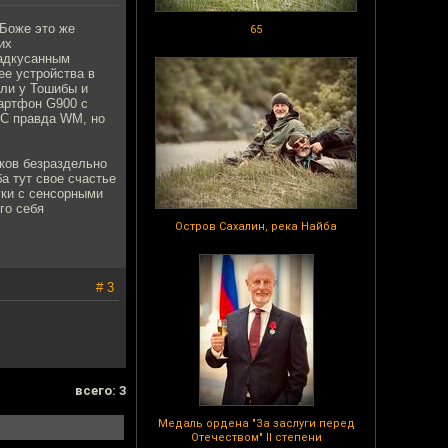
 Боже это же
65
их
надкусанным
ее устройства в
ыли у Тошибы и
артфон G900 с
ОС правда WM, но
уков безраздельно
а тут свое счастье
уки с сенсорными
го себя
Остров Сахалин, река Найба
# 3
всего: 3
Медаль ордена "За заслуги перед
Отечеством" II степени