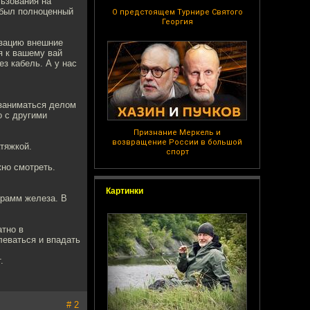
ьзования на
о был полноценный
О предстоящем Турнире Святого
Георгия
изацию внешние
я к вашему вай
ез кабель. А у нас
 заниматься делом
о с другими
Признание Меркель и
возвращение России в большой
атяжкой.
спорт
но смотреть.
Картинки
грамм железа. В
атно в
леваться и впадать
.
# 2