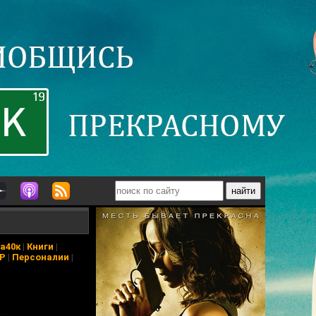
а40к
|
Книги
|
АР
|
Персоналии
|