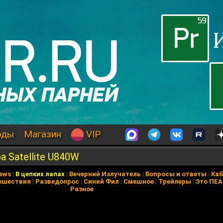
оды
Магазин
VIP
a Satellite U840W
News
|
В цепких лапах
|
Вечерний Излучатель
|
Вопросы и ответы
|
Каб
ешествия
|
Разведопрос
|
Синий Фил
|
Смешное
|
Трейлеры
|
Это ПЕ
Разное