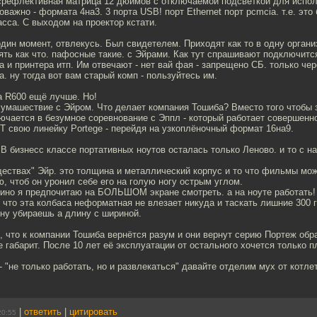
нсрефлективная матрица 12 дюймов с отключаемой подсветкой для испол
оважно - формата 4на3. 3 порта USB! порт Ethernet порт pcmcia. т.е. эт
асса. С выходом на проектор кстати.
дин момент, отвлекусь. Был свидетелем. Приходят как то в одну орган
ять как что. пафосные такие. с Эйрами. Как тут спрашивают подключитс
 и принтера итп. Им отвечают - нет вай фая - запрещено СБ. только чер
а. ну тогда вот вам старый комп - пользуйтесь им.
 R600 ещё лучше. Но!
 сумашествие с Эйром. Что делает компания Тошиба? Вместо того чтобы
лючается в безумное соревнование с Эппл - который работает совершенн
 свою линейку Portege - перейдя на узкоплёночный формат 16на9.
 В бизнесс классе портативных ноутов осталась только Леново. и то с н
ествах" Эйр. это толщина и металлический корпус и то что фильмы мож
, чтоб он уронил себе его на голую ногу острым углом.
кино я предпочитаю на БОЛЬШОМ экране смотреть. а на ноуте работать!
, что эта колбаса неформатная не влезает никуда и таскать лишние 300 
ну убираешь а длину с шириной.
 что к компании Тошиба вернётся разум и они вернут серию Портеж обр
 габарит. После 10 лет её эксплуатации от остального хочется только п
- "не только работать, но и развлекаться" давайте отделим мух от котлет
|
ответить
|
цитировать
20:55