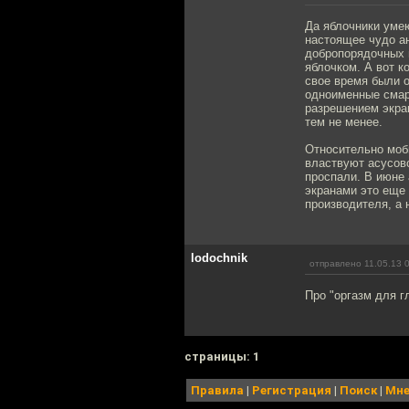
Да яблочники умею
настоящее чудо ан
добропорядочных г
яблочком. А вот к
свое время были о
одноименные смар
разрешением экран
тем не менее.
Относительно моби
властвуют асусовс
проспали. В июне 
экранами это еще
производителя, а
lodochnik
отправлено 11.05.13 
Про "оргазм для г
cтраницы: 1
Правила
|
Регистрация
|
Поиск
|
Мне