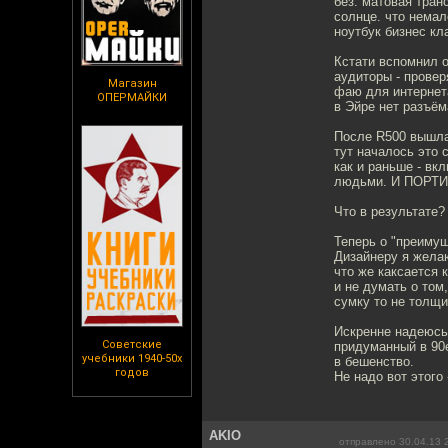
без. матовая тра
солнце. что немал
ноутбук бизнес кл
Кстати вспомнил о
аудиторы - провер
Магазин
фаю для интернета
ОПЕРМАЙКИ
в Эйре нет разъём
После R500 вышла
тут началось это
как и раньше - вк
людьми. И ПОРТИТ
Что в результате?
Теперь о "преимущ
Дизайнеру я желаю
что же каксается 
и не думать о том
сумку то не толщи
Искренне надеюсь,
Советские
придуманный в 90е
учебники 1940-50х
в бешенство.
годов
Не надо вот этого 
AKIO
отправлено 30.04.13 