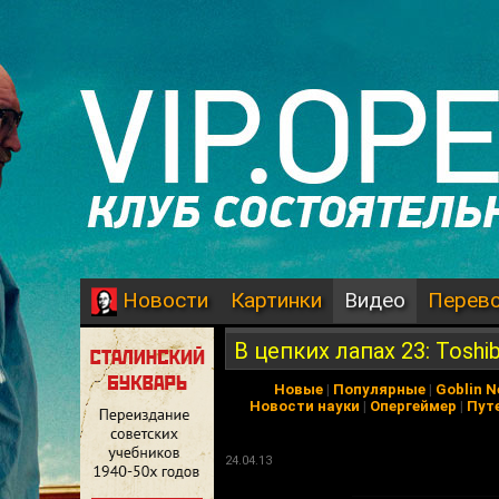
Картинки
Видео
Перев
Новости
В цепких лапах 23: Toshib
Новые
|
Популярные
|
Goblin 
Новости науки
|
Опергеймер
|
Пут
24.04.13