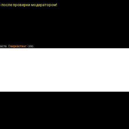
о после проверки модератором!
екста.
Оверквотинг
- зло.