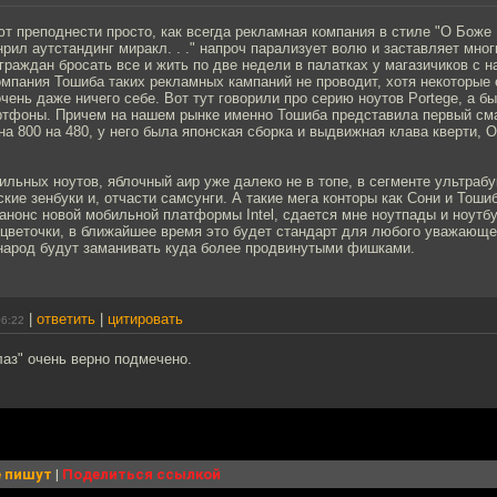
т преподнести просто, как всегда рекламная компания в стиле "О Боже
рил аутстандинг миракл. . ." напроч парализует волю и заставляет мног
раждан бросать все и жить по две недели в палатках у магазичиков с 
омпания Тошиба таких рекламных кампаний не проводит, хотя некоторые 
чень даже ничего себе. Вот тут говорили про серию ноутов Portege, а б
тфоны. Причем на нашем рынке именно Тошиба представила первый см
а 800 на 480, у него была японская сборка и выдвижная клава кверти, 
льных ноутов, яблочный аир уже далеко не в топе, в сегменте ультраб
кие зенбуки и, отчасти самсунги. А такие мега конторы как Сони и Тошиб
анонс новой мобильной платформы Intel, сдается мне ноутпады и ноутб
 цветочки, в ближайшее время это будет стандарт для любого уважающе
 народ будут заманивать куда более продвинутыми фишками.
|
ответить
|
цитировать
06:22
лаз" очень верно подмечено.
 пишут
|
Поделиться ссылкой