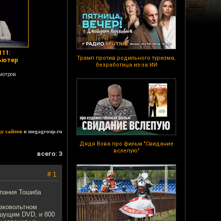
111:
Трамп против родильного туризма,
ьютер
безработица из-за ИИ
мотров
ку сайтов
в megagroup.ru
Дядя Вова про фильм "Свидание
вслепую"
всего: 3
# 1
мпания Тошиба
изковольтном
ишущим DVD, и 800