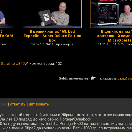
6:
В цепких лапах 168: Led
В цепких лапах 
ATAKAM
Zeppelin I Super Deluxe Edition
монтажный комп
Box
MicroXperts
тров
19.02.17 94146 просмотров
11.11.15 118375 прос
 Satellite U840W
, комментарии: 102
Goblin рекомендует
заказывать
разработ
|
ответить
|
цитировать
14:41
уже который год в этой истории с Эйром. так это то, что та же самая ко
ла лет 10 подряд до него серию Portege\Dynabook
007м году вышла модель Toshiba Portege R500 на том же самом ультран
 была лучше Эйра? да буквально всем. Вес - 1060 гр. со встроенным п