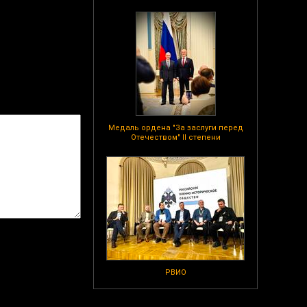
Медаль ордена "За заслуги перед
Отечеством" II степени
РВИО