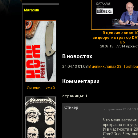
Магазин
В цепких лапах 10
видеорегистратор D
G5
28.09.15 77314 просмо
В новостях
24.04.13 01:08
В цепких лапах 23: Toshiba
Комментарии
Империя ножей
cтраницы: 1
Стикер
отправлено 24.04.13 
Что меня веселит 
прекрасно выпуска
И в частности в 2
Core2Duo. Чем она