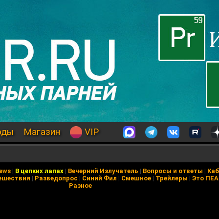
оды
Магазин
VIP
News
|
В цепких лапах
|
Вечерний Излучатель
|
Вопросы и ответы
|
Каб
ешествия
|
Разведопрос
|
Синий Фил
|
Смешное
|
Трейлеры
|
Это ПЕ
Разное