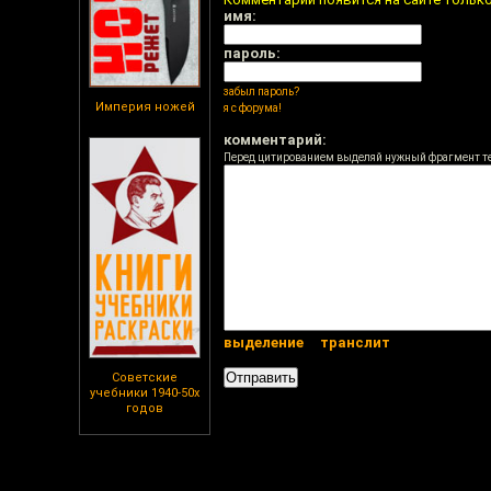
имя:
пароль:
забыл пароль?
Империя ножей
я с форума!
комментарий:
Перед цитированием выделяй нужный фрагмент т
выделение
транслит
Советские
учебники 1940-50х
годов