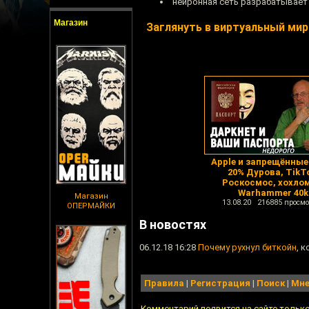
нейронная сеть разрабатывает
Магазин
Заглянуть в виртуальный мир
Apple и запрещённые
20% Дурова, TikT
Роскосмос, хохлом
Warhammer 40k
Магазин
13.08.20 216885 просмо
ОПЕРМАЙКИ
В новостях
06.12.18 16:28
Почему рухнул биткойн
, 
Правила
|
Регистрация
|
Поиск
|
Мне
Комментарий появится на сайте тольк