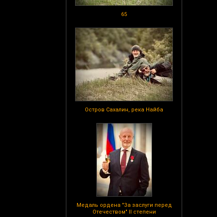
65
Остров Сахалин, река Найба
Медаль ордена "За заслуги перед
Отечеством" II степени