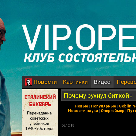
Картинки
Видео
Перев
Новости
Почему рухнул биткойн
Новые
|
Популярные
|
Goblin 
Новости науки
|
Опергеймер
|
Пут
06.12.18