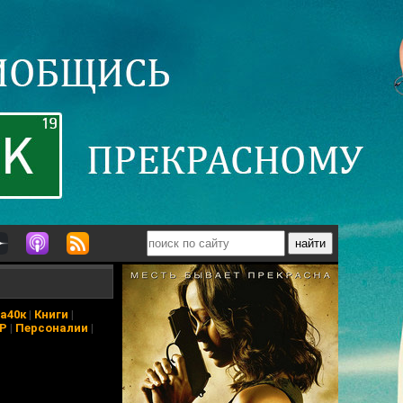
а40к
|
Книги
|
АР
|
Персоналии
|