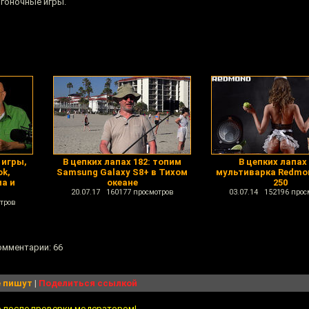
 гоночные игры.
 игры,
В цепких лапах 182: топим
В цепких лапах 
ok,
Samsung Galaxy S8+ в Тихом
мультиварка Redmo
а и
океане
250
20.07.17 160177 просмотров
03.07.14 152196 прос
тров
комментарии: 66
 пишут
|
Поделиться ссылкой
о после проверки модератором!