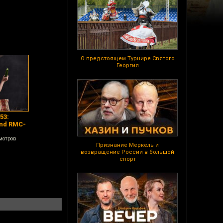
О предстоящем Турнире Святого
Георгия
53:
nd RMC-
мотров
Признание Меркель и
возвращение России в большой
спорт