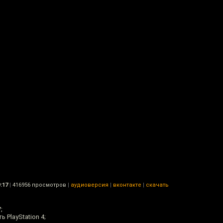
:17
|
416956 просмотров
|
аудиоверсия
|
вконтакте
|
скачать
;
 PlayStation 4;