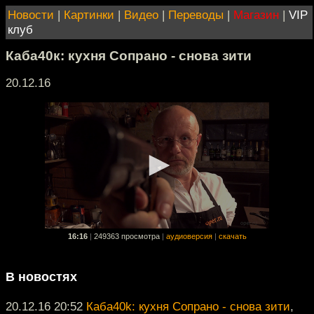
Новости
|
Картинки
|
Видео
|
Переводы
|
Магазин
|
VIP
клуб
Каба40к: кухня Сопрано - снова зити
20.12.16
16:16
|
249363 просмотра
|
аудиоверсия
|
скачать
В новостях
20.12.16 20:52
Каба40k: кухня Сопрано - снова зити
,