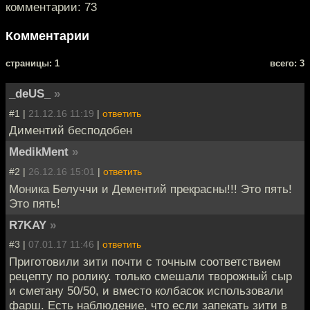
комментарии: 73
Комментарии
cтраницы: 1
всего: 3
_deUS_
»
#1 |
21.12.16 11:19
|
ответить
Диментий бесподобен
MedikMent
»
#2 |
26.12.16 15:01
|
ответить
Моника Белуччи и Дементий прекрасны!!! Это пять!
Это пять!
R7KAY
»
#3 |
07.01.17 11:46
|
ответить
Приготовили зити почти с точным соответствием
рецепту по ролику. только смешали творожный сыр
и сметану 50/50, и вместо колбасок использовали
фарш. Есть наблюдение, что если запекать зити в