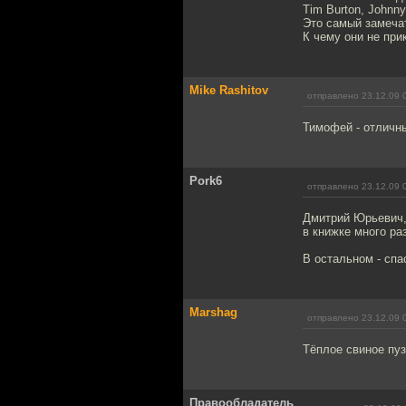
Tim Burton, Johnny
Это самый замеча
К чему они не при
Mike Rashitov
отправлено 23.12.09 
Тимофей - отличный
Pork6
отправлено 23.12.09 
Дмитрий Юрьевич,
в книжке много ра
В остальном - спа
Marshag
отправлено 23.12.09 
Тёплое свиное пуз
Правообладатель