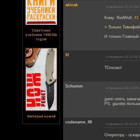
akinak
отправлено 22.12.09 
Кому: RedWolf,
#1
> Только Тимофей 
Советские
учебники 1940-50х
И только Главный
годов
fil
отправлено 22.12.09 
ТОлково!
Schumm
отправлено 22.12.09 
депп опять зажига
PS. gazebo больше
Империя ножей
codename_48
отправлено 22.12.09 
Оператору - оскара