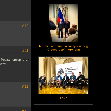
# 10
Медаль ордена "За заслуги перед
Отечеством" II степени
# 11
 Фраза повторяется
дено.
# 12
РВИО