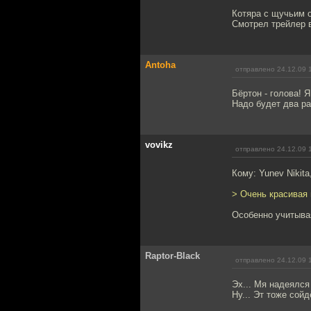
Котяра с щучьим 
Смотрел трейлер в
Antoha
отправлено 24.12.09 
Бёртон - голова! 
Надо будет два ра
vovikz
отправлено 24.12.09 
Кому: Yunev Nikita
> Очень красивая 
Особенно учитывая
Raptor-Black
отправлено 24.12.09 
Эх... Мя надеялся
Ну... Эт тоже сойдё