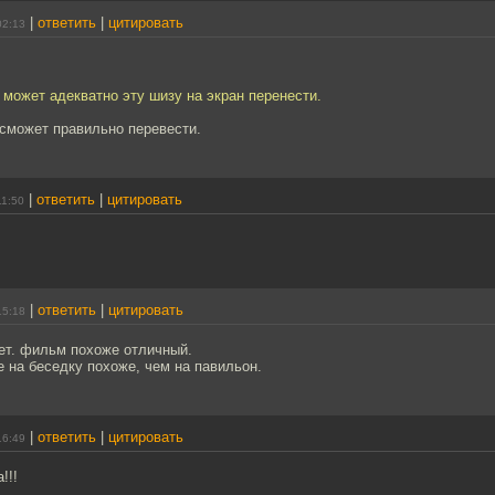
|
ответить
|
цитировать
02:13
может адекватно эту шизу на экран перенести.
 сможет правильно перевести.
|
ответить
|
цитировать
11:50
|
ответить
|
цитировать
15:18
ет. фильм похоже отличный.
 на беседку похоже, чем на павильон.
|
ответить
|
цитировать
16:49
!!!