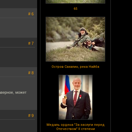
65
# 6
# 7
Остров Сахалин, река Найба
# 8
аверное, может
# 9
Медаль ордена "За заслуги перед
Отечеством" II степени