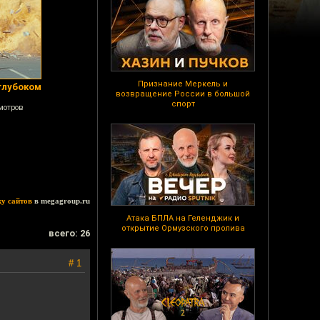
Признание Меркель и
 глубоком
возвращение России в большой
спорт
мотров
ку сайтов
в megagroup.ru
Атака БПЛА на Геленджик и
открытие Ормузского пролива
всего: 26
# 1