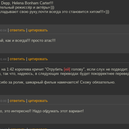
 Depp, Helena Bonham Carter!!!
тельный режиссёр и актёры=)))
кладывают свою руку,почти всегда это становится хитом!!!=)))
|
ответить
|
цитировать
00:04
, как и всегда!!! просто атас!!!
|
ответить
|
цитировать
01:44
 на 1:42 королева кричит "Отрубить
[ей]
голову", если слух не подводит.
з, так что, надеюсь, в следующих переводах будет покорректнее переве
сибо за ролик, шикарный фильм намечается! Схожу обязательно.
|
ответить
|
цитировать
03:00
о, это интересно!! Надо обдумать этот вариант!