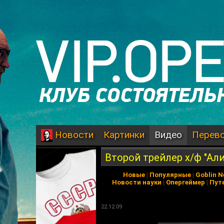
Картинки
Видео
Перев
Новости
Второй трейлер х/ф "Али
Новые
|
Популярные
|
Goblin 
Новости науки
|
Опергеймер
|
Пут
22.12.09