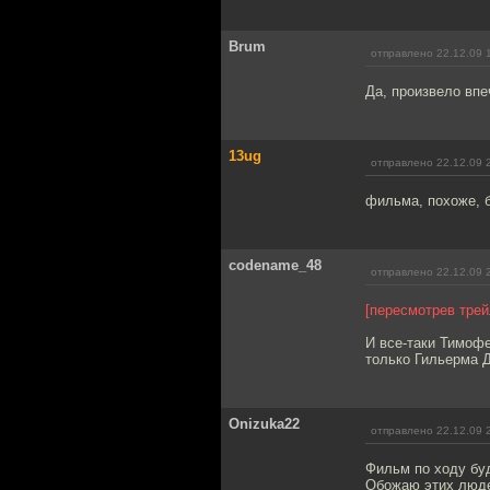
Brum
отправлено 22.12.09 
Да, произвело впе
13ug
отправлено 22.12.09 
фильма, похоже, 
codename_48
отправлено 22.12.09 
[пересмотрев трей
И все-таки Тимофе
только Гильерма Д
Onizuka22
отправлено 22.12.09 
Фильм по ходу бу
Обожаю этих люде