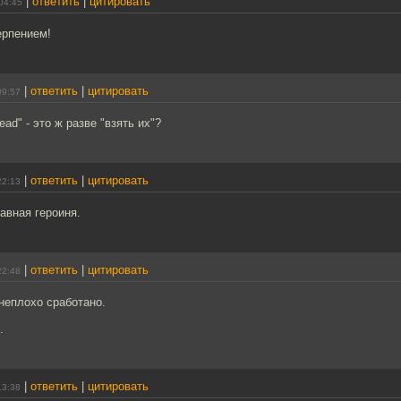
|
ответить
|
цитировать
04:45
ерпением!
|
ответить
|
цитировать
09:57
head" - это ж разве "взять их"?
|
ответить
|
цитировать
22:13
авная героиня.
|
ответить
|
цитировать
22:48
неплохо сработано.
.
|
ответить
|
цитировать
13:38