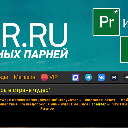
оды
Магазин
VIP
са в стране чудес"
News
|
В цепких лапах
|
Вечерний Излучатель
|
Вопросы и ответы
|
Каб
ешествия
|
Разведопрос
|
Синий Фил
|
Смешное
|
Трейлеры
|
Это ПЕ
Разное