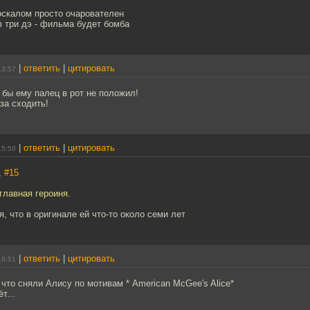
оскалом просто очарователен
 три дэ - фильма будет бомба
|
ответить
|
цитировать
13:57
Я бы ему палец в рот не положил!
за сходить!
|
ответить
|
цитировать
15:50
,
#15
главная героиня.
, что в оригинале ей что-то около семи лет
|
ответить
|
цитировать
19:51
 что сняли Алису по мотивам * American McGee's Alice*
т...