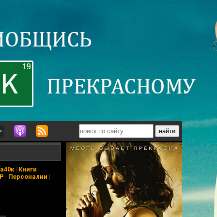
а40к
|
Книги
|
АР
|
Персоналии
|