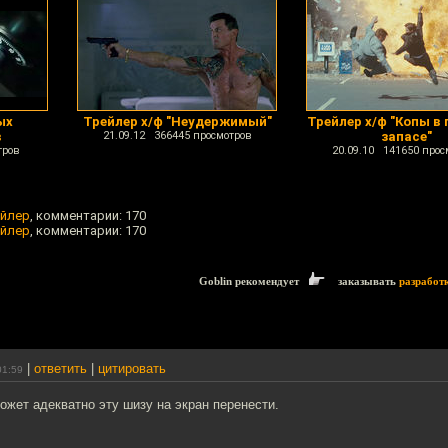
ых
Трейлер х/ф "Неудержимый"
Трейлер х/ф "Копы в
в
21.09.12 366445 просмотров
запасе"
тров
20.09.10 141650 прос
ейлер
, комментарии: 170
ейлер
, комментарии: 170
Goblin рекомендует
заказывать
разработ
|
ответить
|
цитировать
01:59
жет адекватно эту шизу на экран перенести.