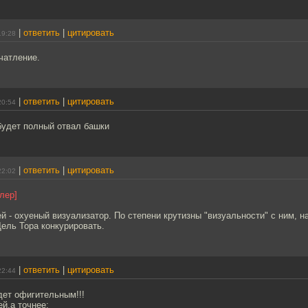
|
ответить
|
цитировать
19:28
чатление.
|
ответить
|
цитировать
20:54
будет полный отвал башки
|
ответить
|
цитировать
22:02
лер]
й - охуеный визуализатор. По степени крутизны "визуальности" с ним, н
ель Тора конкурировать.
|
ответить
|
цитировать
22:44
дет офигительным!!!
й,а точнее: