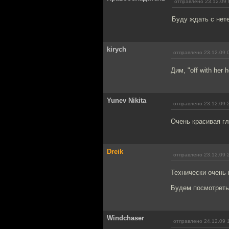
отправлено 23.12.09 
Буду ждать с нет
kirych
отправлено 23.12.09 
Дим, "off with her 
Yunev Nikita
отправлено 23.12.09 
Очень красивая гл
Dreik
отправлено 23.12.09 
Технически очень 
Будем посмотреть
Windchaser
отправлено 24.12.09 