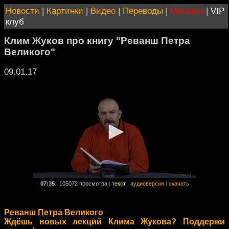
Новости
|
Картинки
|
Видео
|
Переводы
|
Магазин
|
VIP
клуб
Клим Жуков про книгу "Реванш Петра
Великого"
09.01.17
07:35
|
105072 просмотра
|
текст
|
аудиоверсия
|
скачать
Реванш Петра Великого
Ждёшь новых лекций Клима Жукова? Поддержи