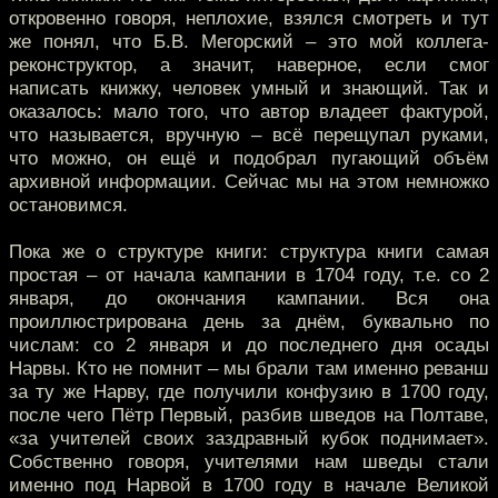
откровенно говоря, неплохие, взялся смотреть и тут
же понял, что Б.В. Мегорский – это мой коллега-
реконструктор, а значит, наверное, если смог
написать книжку, человек умный и знающий. Так и
оказалось: мало того, что автор владеет фактурой,
что называется, вручную – всё перещупал руками,
что можно, он ещё и подобрал пугающий объём
архивной информации. Сейчас мы на этом немножко
остановимся.
Пока же о структуре книги: структура книги самая
простая – от начала кампании в 1704 году, т.е. со 2
января, до окончания кампании. Вся она
проиллюстрирована день за днём, буквально по
числам: со 2 января и до последнего дня осады
Нарвы. Кто не помнит – мы брали там именно реванш
за ту же Нарву, где получили конфузию в 1700 году,
после чего Пётр Первый, разбив шведов на Полтаве,
«за учителей своих заздравный кубок поднимает».
Собственно говоря, учителями нам шведы стали
именно под Нарвой в 1700 году в начале Великой