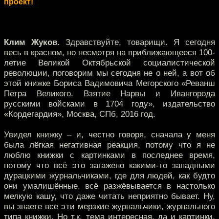
проект!
Клим Жуков.
Здравствуйте, товарищи. Я сегодня
весь в красном, но несмотря на приближающееся 100-
летие Великой Октябрьской социалистической
революции, поговорим мы сегодня не о ней, а вот об
этой книжке Бориса Вадимовича Мегорского «Реванш
Петра Великого. Взятие Нарвы и Ивангорода
русскими войсками в 1704 году», издательство
«Кордегардия», Москва, СПб, 2016 год.
Увидел книжку – и, честно говоря, сначала у меня
была лёгкая негативная реакция, потому что я не
люблю книжки с картинками в последнее время,
потому что всё это загажено какими-то западными
дурацкими журнальчиками, где для людей, как будто
они умалишённые, всё разжёвывается в настолько
мелкую кашу, что даже читать неприятно бывает. Ну,
вы знаете все эти мерзкие журнальчики, журнального
типа книжки. Но т.к. тема интересная, да и картинки,