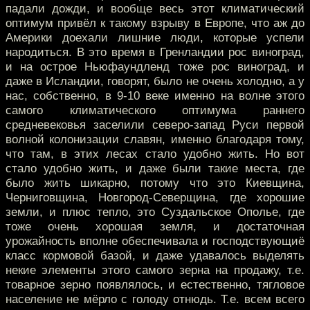
падали дожди, и вообще весь этот климатический
оптимум привёл к такому взрыву в Европе, что аж до
Америки доехали лишние люди, которые успели
народиться. В это время в Гренландии рос виноград,
и на острое Ньюфаундленд тоже рос виноград, и
даже в Исландии, говорят, было не очень холодно, а у
нас, собственно, в 9-10 веке именно на волне этого
самого климатического оптимума раннего
средневековья заселили северо-запад Руси первой
волной колонизации славян, именно благодаря тому,
что там, в этих лесах стало удобно жить. Но вот
стало удобно жить, и даже были такие места, где
было жить шикарно, потому что это Киевщина,
Черниговщина, Новгород-Северщина, где хорошие
земли, и плюс тепло, это Суздальское Ополье, где
тоже очень хорошая земля, и достаточная
урожайность вполне обеспечивала и господствующиё
класс кормовой базой, и даже удавалось выделять
некие элементы этого самого зерна на продажу, т.е.
товарное зерно появлялось, и естественно, тягловое
население не мёрло с голоду отнюдь. Т.е. всем всего