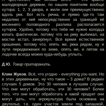
малодворные деревни, по нашим понятиям вообще
хутора: 1, 2, 3 двора, и жили они преимущественно
вдоль рек. Вот есть речка, и прямо где-то там
недалеко от неё непосредственно за границей её
весеннего половодного разлива располагается
хуторок. Удобно, потому что тебе не нужно колодца
копать фактически, потому что на реку выбежал, на
мостки встал, зачерпнул. Всё время естественное
орошение, потому что, опять же, река рядом, ну и
пути передвижения по зиме, опять же, и летом на
лодочке всегда можно куда-нибудь уплыть.
Д.Ю.
Товар притаранить.
Клим Жуков.
Всё, что угодно - everything you want. Но
в этих деревеньках, ну что такое – 3 дома? В редких
случаях 5 домов. Это 30 человек в лучшем случае.
Что они могут обработать, эти 30 человек? Более
того, что они могут обработать и какой продукт они
могут дать, что агрокультура была основана на
двуполье, т.е. один участок земли под запашкой,