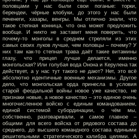
половцами у нас были свои поганые: торки,
берендеи, чёрные клобуки, до этого у нас были
печенеги, хазары, венгры. Мы отлично знали, что
такое степная конница, что она может предложить
вообще. И никто не заставит меня поверить, что
почему-то монголы в среднем стреляли из этих
самых своих луков лучше, чем половцы – почему? У
них там как-то степная трава даёт такие витамины
глазу, что прицел лучше делается, именно
монгольская? Или голубая вода Онона и Керулена так
действует, а у нас тут такого не дают? Нет, это всё
абсолютно идентичные военные механизмы. Другое
дело, что монгольская орда принесла в условия
старой феодальной войны новое уже качество, не
признаки новые, а новое качество – это единое очень
многочисленное войско с единым командованием,
единой системой субординации, о чём мы,
собственно, разговаривали, и самое главное –
общими для всего войска от рядового состава до
среднего, до высшего командного состава едиными
решительными стратегического калибра целями. А