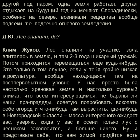
другой под паром, одна земля работает, другая
отдыхает, на будущий год их меняют. Спорадически,
особенно на севере, возникали рецидивы вообще
подсеки, т.е. подсечно-огневого земледелия.
Д.Ю.
Лес спалили, да?
Клим Жуков.
Лес спалили на участке, зола
впиталась в землю, и там 2-3 года шикарный урожай.
Потом приходится перемещаться ещё куда-нибудь.
Это только в том случае, если у тебя крайне низкая
агрокультура, вообще находящаяся там на
постпервобытном уровне. У нас просто была
настолько хреновая земля и настолько суровый
климат, что всем интересующимся, не бараны ли
наши пра-прадеды, советую попробовать вскопать
себе огород и что-нибудь там вырастить, где-нибудь
в Новгородской области – масса интересного ожидает
вас, уверяю, когда у вас к осени только лук с
чесноком заколосится, и больше ничего. Ну и
представьте себе, что вам зимой придётся есть