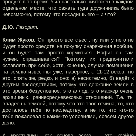
продукт в то время был настолько ничтожен в каждом
отдельном месте, что сажать туда дружинника было
невозможно, потому что посадишь его – и что?
Д.Ю.
Разорит.
Клим Жуков.
Он просто всё съест, ну или у него не
будет просто средств на покупку снаряжения вообще,
и он будет там просто кормиться. Нафиг он там
нужен, спрашивается? Поэтому их предпочитали
оставлять при себе, хотя, конечно, случаи помещения
на землю известны уже, наверное, с 11-12 веков, но
это, опять же, редко, и оно: а) несистемно, б) ведёт к
другим последствиям, потому что держание земли в
это время безусловное, это аллод, это маркер очень
архаичных, раннесредневековых отношений. Т.е. ты
владеешь землёй, потому что это твоя отчина, то, что
досталось тебе по наследству, а не то, что кто-то
тебе пожаловал с каким-то условиями, совсем другое
дело.
А крестьянин, как основа всего – это крайне