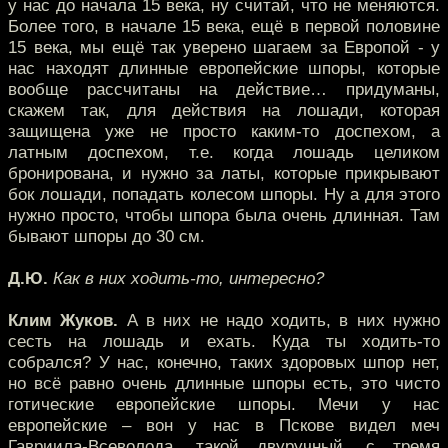
у нас до начала 15 века, ну считай, что не меняются.
Более того, в начале 15 века, ещё в первой половине
15 века, мы ещё так уверено шагаем за Европой - у
нас находят длинные европейские шпоры, которые
вообще рассчитаны на действие… придуманы,
скажем так, для действия на лошади, которая
защищена уже не просто каким-то доспехом, а
латным доспехом, т.е. когда лошадь целиком
бронирована, и нужно за латы, которые прикрывают
бок лошади, попадать колесом шпоры. Ну а для этого
нужно просто, чтобы шпора была очень длинная. Там
бывают шпоры до 30 см.
Д.Ю.
Как в них ходить-то, интересно?
Клим Жуков.
А в них не надо ходить, в них нужно
сесть на лошадь и ехать. Куда ты ходить-то
собрался? У нас, конечно, таких здоровых шпор нет,
но всё равно очень длинные шпоры есть, это чисто
готические европейские шпоры. Мечи у нас
европейские – вон у нас в Пскове видел меч
Гавриила-Всеволода, такой двуручный, с тремя