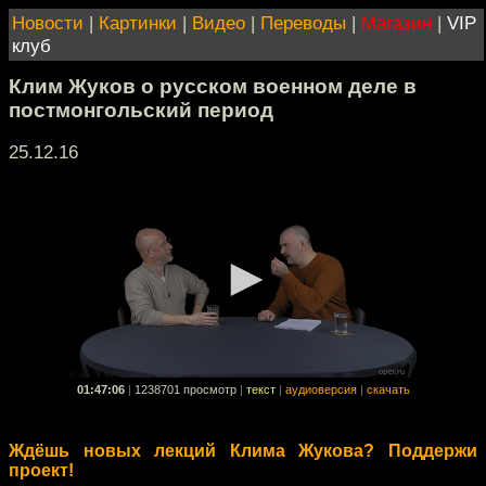
Новости
|
Картинки
|
Видео
|
Переводы
|
Магазин
|
VIP
клуб
Клим Жуков о русском военном деле в
постмонгольский период
25.12.16
01:47:06
|
1238701 просмотр
|
текст
|
аудиоверсия
|
скачать
Ждёшь новых лекций Клима Жукова? Поддержи
проект!