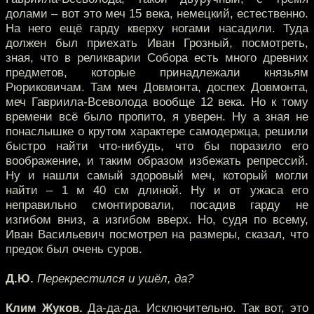
долами – вот это меч 15 века, немецкий, естественно.
На него ещё гарду кверху ногами насадили. Туда
должен был приехать Иван Грозный, посмотреть,
зная, что в реликварии Собора есть много древних
предметов, которые принадлежали князьям
Рюриковичам. Там меч Довмонта, доспех Довмонта,
меч Гавриила-Всеволода вообще 12 века. Но к тому
времени всё было пропито, я уверен. Ну а зная не
понаслышке о крутом характере самодержца, решили
быстро найти что-нибудь, что бы поразило его
воображение, и таким образом избежать репрессий.
Ну и нашли самый здоровый меч, который могли
найти – 1 м 40 см длиной. Ну и от ужаса его
неправильно смонтировали, посадив гарду не
изгибом вниз, а изгибом вверх. Но, судя по всему,
Иван Васильевич посмотрел на размеры, сказал, что
предок был очень суров.
Д.Ю.
Перекрестился и ушёл, да?
Клим Жуков.
Да-да-да. Исключительно. Так вот, это