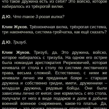
что такое дружина есть из себя? Это войско, которое
набиралось из трёхрогой вилки.
Д.Ю.
Что такое 3-рогая вилка?
Клим Жуков.
Трёхконечная вилка, трёхрогая система,
три наконечника, система-тройчатка, как ещё сказать?
Д.Ю.
Тризуб.
Клим Жуков.
Тризуб, да. Это дружина, войско,
которое набиралось с тризуба. На одном его острие
была номандая аристократия Рюриковичей, которая
кочевала от стола к столу по системе лествичного
права, весьма сложной. Естественно, с ними же
кочевали лично им преданные бояре – старшая
дружина и собственно гридни, кмети, дружинники –
младшая дружина, рядовые бойцы. Они были
зависимы лично от князя: они кормились с его стола,
получали от него в виде подарков и доли в добыче
военной военное снаряжение, какое-то платье. Да,
подарки – это основа дружинных отношений, потому