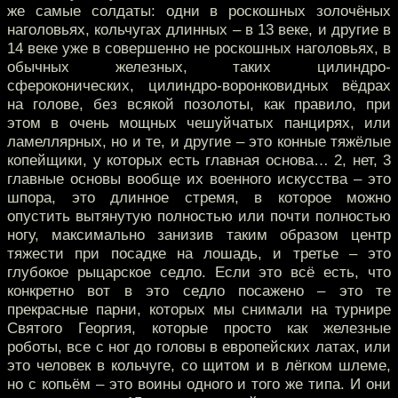
же самые солдаты: одни в роскошных золочёных
наголовьях, кольчугах длинных – в 13 веке, и другие в
14 веке уже в совершенно не роскошных наголовьях, в
обычных железных, таких цилиндро-
сфероконических, цилиндро-воронковидных вёдрах
на голове, без всякой позолоты, как правило, при
этом в очень мощных чешуйчатых панцирях, или
ламеллярных, но и те, и другие – это конные тяжёлые
копейщики, у которых есть главная основа… 2, нет, 3
главные основы вообще их военного искусства – это
шпора, это длинное стремя, в которое можно
опустить вытянутую полностью или почти полностью
ногу, максимально занизив таким образом центр
тяжести при посадке на лошадь, и третье – это
глубокое рыцарское седло. Если это всё есть, что
конкретно вот в это седло посажено – это те
прекрасные парни, которых мы снимали на турнире
Святого Георгия, которые просто как железные
роботы, все с ног до головы в европейских латах, или
это человек в кольчуге, со щитом и в лёгком шлеме,
но с копьём – это воины одного и того же типа. И они