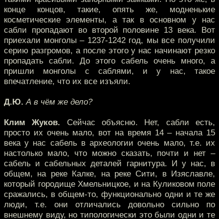
конце концов, такие, опять же, модненькие
косметические элементы, а так в основном у нас
сабли пропадают во второй половине 13 века. Вот
приехали монголы – 1237-1242 год, мы все получили
серию разгромов, а после этого у нас начинают резко
пропадать сабли. До этого сабель очень много, а
пришли монголы с саблями, и у нас, такое
впечатление, что их все изъяли.
Д.Ю.
А в чём же дело?
Клим Жуков.
Сейчас объясню. Нет, сабли есть,
просто их очень мало, вот на время 14 – начала 15
века у нас сабель в археологии очень мало, т.е. их
настолько мало, что можно сказать, почти и нет –
сабель и сабельных деталей гарнитура. И у нас, в
общем, на реке Калке, на реке Сити, в Изяславле,
который городище Хмельницкое, и на Куликовом поле
сражались, в общем-то, функционально одни и те же
люди, т.е. они отличались довольно сильно по
внешнему виду, но типологически это были одни и те