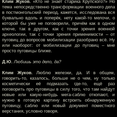
Клим Жуков.
«Кто не знает старика Крупского?» Но
тема непосредственно трансформации военного дела
в постмонгольский период, кажется, исследована вся
буквально вдоль и поперёк, нету какой-то мелочи, о
которой бы уже не поговорили, причём как в одном
ключе, так в другом, как с точки зрения военной
археологии, так с точки зрения применимости – от
пуговиц до вопросов мобилизации разобрано всё. Ну
или наоборот: от мобилизации до пуговиц – мне
просто пуговицы ближе.
Д.Ю.
Любишь это дело, да?
Клим Жуков.
Люблю железки, да. И в общем,
говорить-то, казалось, больше не о чем, ну только
косметически её подмазать где-то, ещё раз
поговорить про пуговицы в силу того, что там найдут
новые или какую-нибудь мега-саблю откопают, и
нужно в готовую картину встроить обнаруженную
пуговицу, саблю или новый документ поместного
верстания, условно говоря.