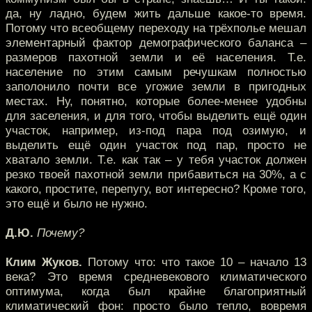
да, ну ладно, будем жить дальше какое-то время.
Потому что всеобщему переходу на трёхполье мешал
элементарный фактор демографического баланса –
размеров пахотной земли и её населения. Т.е.
население по этим самым речушкам полностью
заполонило почти все угожие земли в пригодных
местах. Ну, понятно, которые более-менее удобны
для заселения, и для того, чтобы выделить ещё один
участок, например, из-под пара под озимую, и
выделить ещё один участок под пар, просто не
хватало земли. Т.е. как так – у тебя участок должен
резко твоей пахотной земли прибавиться на 30%, а с
какого, простите, перепугу, вот интересно? Кроме того,
это ещё и было не нужно.
Д.Ю.
Почему?
Клим Жуков.
Потому что: что такое 10 – начало 13
века? Это время средневекового климатического
оптимума, когда был крайне благоприятный
климатический фон: просто было тепло, вовремя