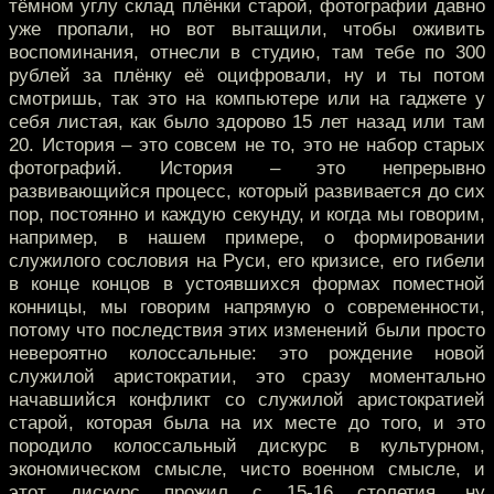
тёмном углу склад плёнки старой, фотографии давно
уже пропали, но вот вытащили, чтобы оживить
воспоминания, отнесли в студию, там тебе по 300
рублей за плёнку её оцифровали, ну и ты потом
смотришь, так это на компьютере или на гаджете у
себя листая, как было здорово 15 лет назад или там
20. История – это совсем не то, это не набор старых
фотографий. История – это непрерывно
развивающийся процесс, который развивается до сих
пор, постоянно и каждую секунду, и когда мы говорим,
например, в нашем примере, о формировании
служилого сословия на Руси, его кризисе, его гибели
в конце концов в устоявшихся формах поместной
конницы, мы говорим напрямую о современности,
потому что последствия этих изменений были просто
невероятно колоссальные: это рождение новой
служилой аристократии, это сразу моментально
начавшийся конфликт со служилой аристократией
старой, которая была на их месте до того, и это
породило колоссальный дискурс в культурном,
экономическом смысле, чисто военном смысле, и
этот дискурс прожил с 15-16 столетия, ну