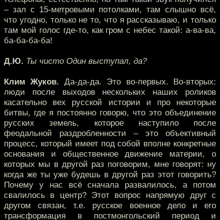
– зал с 15-метровыми потолками, там слышно всё,
что угодно, только не то, что я рассказываю, и только
там мой голос где-то, как гром с небес такой: а-ва-ва,
ба-ба-ба-ба!
Д.Ю.
Ты чисто Один выступал, да?
Клим Жуков.
Да-да-да. Это во-первых. Во-вторых:
люди после выходов нескольких наших роликов
касательно вех русской истории и про некоторые
битвы, где я постоянно говорю, что это объединение
русских земель, которое наступило после
феодальной раздробленности – это объективный
процесс, который имеет под собой вполне конкретные
основания и общественное движение материи, о
которых мы в другой раз поговорим, мне говорят: ну
когда же ты уже будешь в другой раз этот говорить?
Почему у нас всё сначала развалилось, а потом
свалилось в центр? Этот вопрос напрямую друг с
другом связан, т.е. русское военное дело и его
трансформация в постмонгольский период и