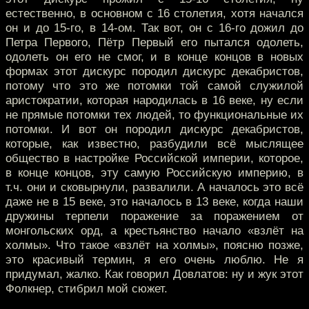
естественно, в основном с 16 столетия, хотя начался
он и до 15-го, в 14-ом. Так вот, он с 16-го дожил до
Петра Первого, Пётр Первый его пытался одолеть,
одолеть он его не смог, и в конце концов в новых
формах этот дискурс породил дискурс декабристов,
потому что это же потомки той самой служилой
аристократии, которая народилась в 16 веке, ну если
не прямые потомки тех людей, то функциональные их
потомки. И вот он породил дискурс декабристов,
которые, как известно, разбудили всё мыслящее
общество в настройке Российской империи, которое,
в конце концов, эту самую Российскую империю, в
т.ч. они и сковырнули, развалили. А началось это всё
даже не в 15 веке, это началось в 13 веке, когда наши
дружины терпели поражение за поражением от
монгольских орд, а крестьянство начало «взлёт на
холмы». Что такое «взлёт на холмы», поясню позже,
это красивый термин, я его очень люблю. Не я
придумал, жалко. Как говорил Довлатов: ну и жук этот
Фолкнер, стибрил мой сюжет.