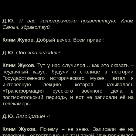
Д.Ю.
Я вас категорически приветствую! Клим
Саныч, здравствуй.
Клим Жуков.
Добрый вечер. Всем привет!
Д.Ю.
Обо что сегодня?
Клим Жуков.
Тут у нас случился… как это сказать –
неудачный казус: будучи в столице в лектории
Государственного исторического музея, читал я
интересную лекцию, которая называлась
«Трансформация русского военного дела в
постмонгольский период», и вот не записали её на
телекамеры.
Д.Ю.
Безобразие!
<
Клим Жуков.
Почему – не знаю. Записали её на
телефоны, естественно, но там такой звук получился