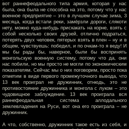
вот раннефеодального типа армия, которая у нас
была, она была не способна на это, потому что у нас
военное предприятие – это в лучшем случае зима, 3
месяца, когда встали реки, замёрзли дороги, слякоти
нету, можно куда-нибудь прискакать на корне, взять с
собой несколько своих друзей, отлично подраться,
потерять двух человек, пятерых взять в плен – ну и в
общем, чувствуешь: победил, и по очкам-то я веду! И
мы бы рады бы, наверное, были бы воспринять
монгольскую военную систему, потому что да, они
нас побили, но мы просто не могли по экономическим
показателям. Сейчас мы о них поговорим, просто пока
отметим в виде первого промежуточного вывода, что
13 век проиграл не дружинник, отнюдь, это не
противостояние дружинника и монгола с луком – это
чудовищное заблуждение. 13 век проиграла вся
раннефеодальная система аллодального
землевладения на Руси, вот она его проиграла – не
дружинник.
А что, собственно, дружинник такое есть из себя, и