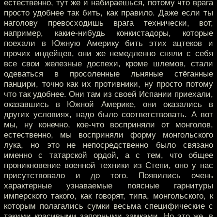
естественно, тут же и набираешься, потому что врага
просто удобнее так бить, как правило. Даже если ты
наголову превосходишь врага технически, вот,
например, какие-нибудь конкистадоры, которые
поехали в Южную Америку бить этих ацтеков и
прочих индейцев, они же немедленно сняли с себя
все свои железные доспехи, кроме шлемов, стали
одеваться в просоленные льняные стёганные
панцири, точно как их противники, ну просто потому
что так удобнее. Они там из своей Испании приехали,
оказавшись в Южной Америке, они оказались в
других условиях, надо было соответствовать. А вот
мы, ну конечно, кое-что восприняли от монголов,
естественно, мы восприняли форму монгольского
лука, но это не непосредственно было связано
именно с татарской ордой, а с тем, что общее
проникновение военной техники из Степи, оно у нас
присутствовало и до того. Появились очень
характерные узнаваемые поясные гарнитуры
имперского такого, как говорят, типа, монгольского, к
которым полагались сумки весьма специфические с
такими красивыми запорными замками. Но это же, в