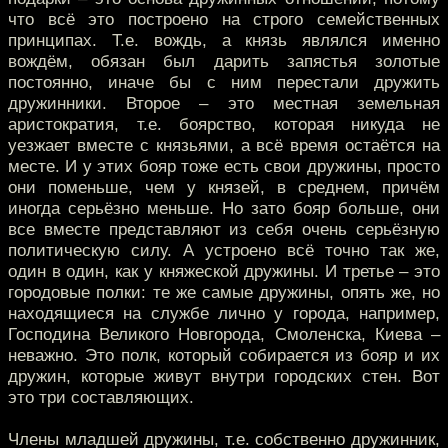
что всё это построено на строго семейственных
принципах. Т.е. вождь, а князь являлся именно
вождём, обязан был дарить запястья золотые
постоянно, иначе бы с ним перестали дружить
дружинники. Второе – это местная земельная
аристократия, т.е. боярство, которая никуда не
уезжает вместе с князьями, а всё время остаётся на
месте. И у этих бояр тоже есть свои дружины, просто
они поменьше, чем у князей, в среднем, причём
иногда серьёзно меньше. Но зато бояр больше, они
все вместе представляют из себя очень серьёзную
политическую силу. А устроено всё точно так же,
один в один, как у княжеской дружины. И третье – это
городовые полки: те же самые дружины, опять же, но
находящиеся на службе лично у города, например,
Господина Великого Новгорода, Смоленска, Киева –
неважно. Это полк, который собирается из бояр и их
дружин, которые живут внутри городских стен. Вот
это три составляющих.
Члены младшей дружины, т.е. собственно дружинник,