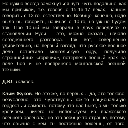
Но нужно всегда замахнуться чуть-чуть подальше, как
мы привыкли, т.е. говоря о 15-16-17 веках, начнём
говорить с 13-го, естественно. Вообще, конечно, надо
было бы говорить, начиная с 10-го, но уж не будем
так. Про 10-ый мы говорили в двух передачах о
становлении Руси - это, можно сказать, начало
сегодняшнего разговора. Так вот, совершенно
удивительно, на первый взгляд, что русское военное
дело встретило монгольскую орду, получило
страшнейших «горячих», потерпело полный крах на
поле боя и не восприняло монгольской военной
техники.
Д.Ю.
Толково.
Клим Жуков.
Но это же, во-первых… да, это толково,
безусловно, это чувствуешь как-то национальную
гордость и самость, потому что нас бьют, а мы только
крепчаем, ничего не используем из вражеского
военного арсенала, но это вообще-то странно, потому
что обычно с кем ты постоянно воюешь, от того,