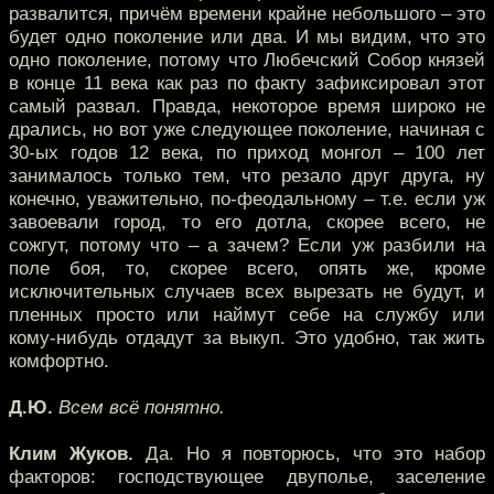
развалится, причём времени крайне небольшого – это
будет одно поколение или два. И мы видим, что это
одно поколение, потому что Любечский Собор князей
в конце 11 века как раз по факту зафиксировал этот
самый развал. Правда, некоторое время широко не
дрались, но вот уже следующее поколение, начиная с
30-ых годов 12 века, по приход монгол – 100 лет
занималось только тем, что резало друг друга, ну
конечно, уважительно, по-феодальному – т.е. если уж
завоевали город, то его дотла, скорее всего, не
сожгут, потому что – а зачем? Если уж разбили на
поле боя, то, скорее всего, опять же, кроме
исключительных случаев всех вырезать не будут, и
пленных просто или наймут себе на службу или
кому-нибудь отдадут за выкуп. Это удобно, так жить
комфортно.
Д.Ю.
Всем всё понятно.
Клим Жуков.
Да. Но я повторюсь, что это набор
факторов: господствующее двуполье, заселение