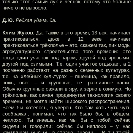
только этот самый лук и чеснок, потому что больше
ничего не выросло.
Д.Ю.
Редкая удача, да.
Клим Жуков.
Да. Также в это время, 13 век, начинает
практиковаться, даже в 12 веке начинает
практиковаться трёхполье – это, скажем так, пик моды
агрокультурного строительства того времени: это
когда один участок под паром, другой под яровыми,
другой под озимыми. Т.е. один участок отдыхает, а 2
посменно работают на разных семенных культурах,
т.е. на хлебных культурах – пшеница, как правило,
рожь, овёс – и крупяные, т.е. различные каши.
Обычно крупяные сажали в яру, а зерно в озимую. Но
трёхполье, как самая продвинутая технология своего
времени, не могла найти широкого распространения.
Всем бы хотелось, я уверен. Кто там хоть чуть-чуть
соображал, понимал, что так было бы, в общем,
неплохо. Ты знаешь, как мы бы с тобой сейчас
сидели и говорили: сейчас бы неплохо – у нас
коммунизм был бы в стране, знаешь… И ты такой: