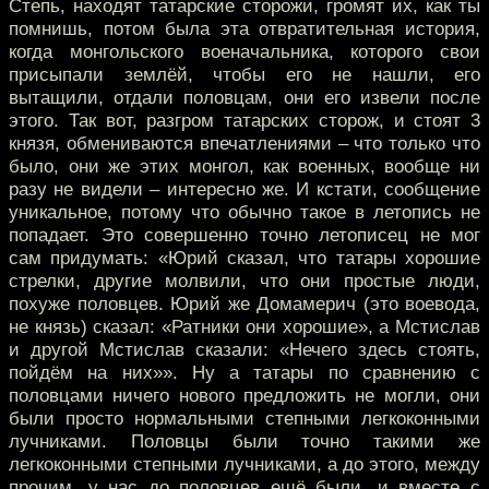
Степь, находят татарские сторожи, громят их, как ты
помнишь, потом была эта отвратительная история,
когда монгольского военачальника, которого свои
присыпали землёй, чтобы его не нашли, его
вытащили, отдали половцам, они его извели после
этого. Так вот, разгром татарских сторож, и стоят 3
князя, обмениваются впечатлениями – что только что
было, они же этих монгол, как военных, вообще ни
разу не видели – интересно же. И кстати, сообщение
уникальное, потому что обычно такое в летопись не
попадает. Это совершенно точно летописец не мог
сам придумать: «Юрий сказал, что татары хорошие
стрелки, другие молвили, что они простые люди,
похуже половцев. Юрий же Домамерич (это воевода,
не князь) сказал: «Ратники они хорошие», а Мстислав
и другой Мстислав сказали: «Нечего здесь стоять,
пойдём на них»». Ну а татары по сравнению с
половцами ничего нового предложить не могли, они
были просто нормальными степными легкоконными
лучниками. Половцы были точно такими же
легкоконными степными лучниками, а до этого, между
прочим, у нас до половцев ещё были, и вместе с