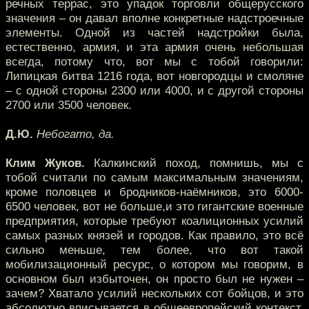
речных террас, это упадок торговли общерусского
значения – он давал вполне конкретные надстроечные
элементы. Одной из частей надстройки была,
естественно, армия, и эта армия очень небольшая
всегда, потому что, вот мы с тобой говорили:
Липицкая битва 1216 года, вот новгородцы и смоляне
– с одной стороны 2300 или 4000, и с другой стороны
2700 или 3500 человек.
Д.Ю.
Небогато, да.
Клим Жуков.
Калкинский поход, помнишь, мы с
тобой считали по самым максимальным значениям,
кроме половцев и бродников-наёмников, это 6000-
6500 человек, вот не больше,и это гигантские военные
предприятия, которые требуют коалиционных усилий
самых разных князей и городов. Как правило, это всё
сильно меньше, тем более, что вот такой
мобилизационный ресурс, о котором мы говорим, в
основном был избыточен, он просто был не нужен –
зачем? Хватало усилий нескольких сот бойцов, и это
абсолютно вписывается в общеевропейский контекст,