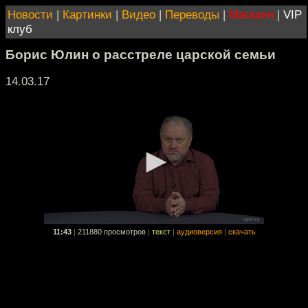
Новости
|
Картинки
|
Видео
|
Переводы
|
Магазин
|
VIP
клуб
Борис Юлин о расстреле царской семьи
14.03.17
11:43
|
211880 просмотров
|
текст
|
аудиоверсия
|
скачать