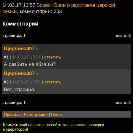
14.03.17 12:57
Борис Юлин о расстреле царской
семьи
, комментарии: 233
Комментарии
cтраницы: 1
всего: 2
Щербина307
»
#1 |
14.03.17 13:34
|
ответить
А разбить на абзацы?
Щербина307
»
#2 |
14.03.17 13:59
|
ответить
Вот, спасибо.
cтраницы: 1
всего: 2
Правила
|
Регистрация
|
Поиск
Комментарий появится на сайте только после проверки
модератором!