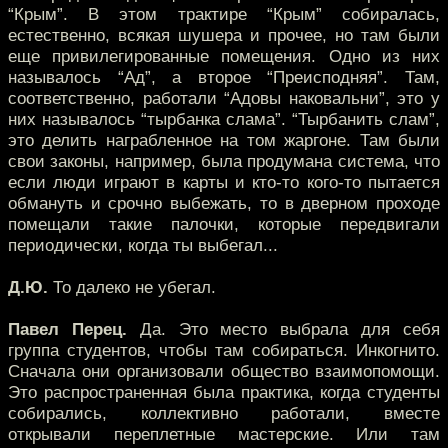
“Крым”. В этом трактире “Крым” собиралась,
естественно, всякая шушера и прочее, но там были
еще привилегированные помещения. Одно из них
называлось “Ад”, а второе “Преисподняя”. Там,
соответственно, работали “Адовы наковальни”, это у
них называлось “тырбанка слама”. “Тырбанить слам”,
это делить награбленное на том жаргоне. Там были
свои законы, например, была продумана система, что
если люди играют в карты и кто-то кого-то пытается
обмануть и срочно выбежать, то в дверном проходе
помещали такие палочки, которые передвигали
периодически, когда ты выбегал...
Д.Ю.
То далеко не убегал.
Павел Перец.
Да. Это место выбрала для себя
группа студентов, чтобы там собираться. Инкогнито.
Сначала они организовали общество взаимопомощи.
Это распространенная была практика, когда студенты
собирались, коллективно работали, вместе
открывали переплетные мастерские. Или там