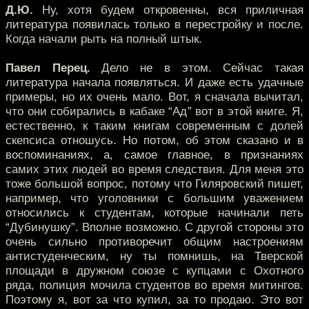
Д.Ю.
Ну, хотя будем откровенны, вся приличная
литература появилась только в перестройку и после.
Когда начали рыть на полный штык.
Павел Перец.
Дело не в этом. Сейчас такая
литература начала появляться. И даже есть удачные
примеры, но их очень мало. Вот, я сначала вычитал,
что они собирались в кабаке “Ад” вот в этой книге. Я,
естественно, к таким книгам современным с долей
скепсиса отношусь. Но потом, об этом сказано и в
воспоминаниях, а, самое главное, в признаниях
самих этих людей во время следствия. Для меня это
тоже большой вопрос, потому что Гиляровский пишет,
например, что уголовники с большим уважением
относились к студентам, которые начинали петь
“Дубинушку”. Вполне возможно. С другой стороны это
очень сильно противоречит общим настроениям
антистуденческим, ну ты помнишь, на Тверской
площади в дружном союзе с купцами с Охотного
ряда, полиция мочила студентов во время митингов.
Поэтому я, вот за что купил, за то продаю. Это вот