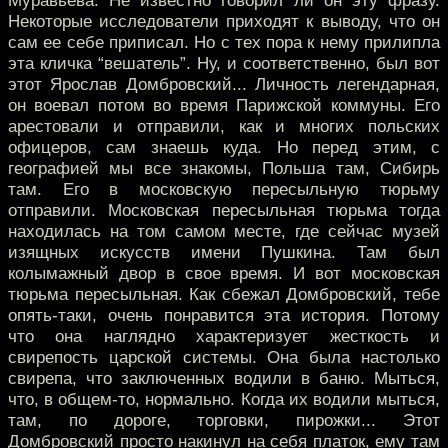
Муравьева. Не известно говорил ли он эту фразу.
Некоторые исследователи приходят к выводу, что он
сам ее себе приписал. Но с тех пора к нему прилипла
эта кличка “вешатель”. Ну, и соответственно, был вот
этот Ярослав Домбровский... Личность легендарная,
он воевал потом во время Парижской коммуны. Его
арестовали и отправили, как и многих польских
офицеров, сам знаешь куда. Но перед этим, с
географией мы все знакомы, Польша там, Сибирь
там. Его в московскую пересыльную тюрьму
отправили. Московская пересыльная тюрьма тогда
находилась на том самом месте, где сейчас музей
изящных искусств имени Пушкина. Там был
колымажный двор в свое время. И вот московская
тюрьма пересыльная. Как сбежал Домбровский, тебе
опять-таки, очень понравится эта история. Потому
что она наглядно характеризует жесткость и
свирепость царской системы. Она была настолько
свирепа, что заключенных водили в баню. Мыться,
что, в общем-то, нормально. Когда их водили мыться,
там, по дороге, торговки, пирожки... Этот
Домбровский просто накинул на себя платок, ему там