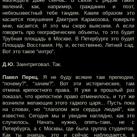
наблюдать даже сейчас. В связи с рядом таких
явлений, как, например, гражданин и поэт,
небезызвестный тебе тандем. Каким образом это
касается покушения Дмитрия Каракозова, поверьте
мне, касается. И это мы скоро выясним. А если
говорить про географические объекты, то это будет
Трубная площадь в Москве. В Петербурге это будет
Площадь Восстания. Ну, и, естественно, Летний сад.
Вот это такое “интро”.
Д.Ю.
Заинтриговал. Так.
Павел Перец.
Я не буду всякие там прелюдии,
“почему?”, “зачем?”. Вот эти исторические, там
отмена крепостного права. Я уже в прошлый раз
показал, что крепостное право отменилось, и тут же
возникли желающие этого гадкого царя... Пусть пока
на словах, но “глаголом жги сердца людей”, как
известно. Сегодня мы и увидим наглядно, как это
случилось. Начать нужно, опять-таки, не с
Петербурга, а с Москвы, где была группа студентов.
Как ты знаешь, это и сейчас наблюдается, в