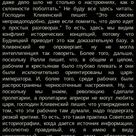
даже дело шло не столько о настроениях, как о
склонности поболтать.” Не буду все здесь читать.
Господин Кливенский пишет: “Это совсем
неправдоподобно, даже если помнить, что дело идет
о простых разговорах.” То есть, здесь мы видим
конфликт исторических концепций, потому что
Будницкий приводит это как доказательную базу, а
Кливенский ее опровергает, ну не могла
интеллигенция так говорить. Более того, дальше,
поскольку Ралли пишет, что, в общем и целом,
рабочим и крестьянам было глубоко плевать и они
были исключительно ориентированы на царя-
императора. И, более того, среди рабочих были
распространены черносотенные настроения. Ну, а,
поскольку мы знаем, революцию сделали
пролетарии, а пролетарии априори не могут любить
царя, господин Кливенский пишет, что утверждения о
том, что эти рабочие там думали, надо подвергать
резкой критике. То есть, это такая практика Советской
историографии, когда дается источник информации,
абсолютно правдивый, ну, я имею в виду