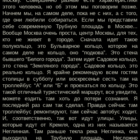
Москву. Совершенно разные есть характеристики
этого человека, но об этом мы поговорим позже.
Начнем мы, на самом деле, пока не с них, а с того,
где они любили собираться. Если мы представим
себе современную Трубную площадь в Москве...
Вообще Москва очень проста, центр Москвы, для тех,
кто не живет в городе. Сначала идет такое
полукольцо, это Бульварное кольцо, которое на
самом деле не кольцо, оно “подкова”. Это стена
бывшего “Белого города”. Затем идет Садовое кольцо,
это стена “Земляного города”. Садовое кольцо, это
реально кольцо. Я крайне рекомендую всем гостям
столицы в субботу или воскресенье сесть там на
троллейбус “А” или “Б” и проехаться по кольцу. Это
такой отличный туристический маршрут, все увидите,
можете ездить там хоть до потери сознания. Я
последний раз сам так сделал. Правда сейчас там
троллейбус ремонтируют, там сейчас автобус ходит.
И, соответственно, так вот идут улицы. Улицы,
которые идут от Кремля, одна из них называется
Неглинная. Там раньше текла река Неглинка, она
выходила на Трубную площадь. Несложно