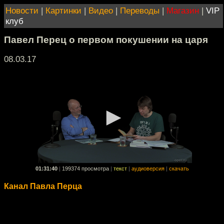
Новости
|
Картинки
|
Видео
|
Переводы
|
Магазин
|
VIP
клуб
Павел Перец о первом покушении на царя
08.03.17
01:31:40
|
199374 просмотра
|
текст
|
аудиоверсия
|
скачать
Канал Павла Перца