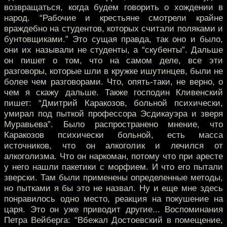
возвращаться, когда будем говорить о хождении в
народ. “Рабочие и крестьяне смотрели крайне
враждебно на студентов, которых считали поляками и
бунтовщиками.” Это сущая правда, так оно и было,
они их называли не студенты, а “скубенты”. Дальше
он пишет о том, что на самом деле, все эти
разговоры, которые шли в кружке ишутинцев, были не
более чем разговорами. Что, опять-таки, не верно, о
чем я скажу дальше. Также господин Кливенский
пишет: “Дмитрий Каракозов, больной психически,
умирал под пыткой профессора Эсдикауэра и зверя
Муравьева”. Было распространено мнение, что
Каракозов психически больной, есть масса
источников, что он алкоголик и лечился от
алкоголизма. Что он наркоман, потому что при аресте
у него нашли пакетики с морфием. И что его пытали
зверски. Там были применены определенные методы,
но пытками я бы это не назвал. Ну и еще мне здесь
понравилось одно место, реакция на покушение на
царя. Это он уже приводит другие... Воспоминания
Петра Вейберга: “Вбежал Достоевский в помещение,