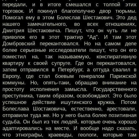
передали, и в итоге смешался с толпой этих
торговок. И покинул благополучно двор тюрьмы.
Помогал ему в этом Болеслав Шестакович. Это дед
нашего замечательного, во всех отношениях,
Дмитрия Шестаковича. Пишут, что он чуть ли не
приволок его в этот трактир “Ад”. И там этот
Домбровский перекантовался. Но на самом деле
более серьезные исследователи пишут, что он его
поместил на, так называемую, конспиративную
квартиру к своей супруге. Где он перекантовался,
затем отправился в Петербург, а оттуда свалил в
Европу, где стал боевым генералом Парижской
коммуны. Но, опять-таки, обращаю внимание на
простоту исполнения замысла. Государственного
преступника, таким образом, освобождают. Это было
успешное действие ишутинского кружка. Потом
Болеслава Шостаковича, естественно, арестовали,
отправили туда же. Но у него была более позитивная
судьба. Он был из тех людей, которые очень хорошо
адаптировались на месте. И вообще надо сказать,
что этнографы, краеведы, геологи, которые там