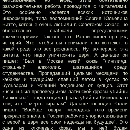
неискаженный, но перед этим обязательно
разъяснительная работа проводится с читателями.
Это особенно касается всяких источников
информации, типа воспоминаний Сергия Юльевича
Витте, которые очень любили в Советском Союзе, но
обязательно снабжали определенными
комментариями. Так вот, этот Ралли пишет про ряд
историй. Это, чтобы вы понимали про контекст, в
какой среде это все рождалось. Ну, во-первых, эта
цитата, что надо уничтожить царя. А дальше он
пишет: “Был в Москве некий князь Глинглияд,
страшный алкоголик, шатавшийся среди
студенчества. Пропадавший целыми месяцами по
кабакам и трущобам, спавший летом в кустах по
бульварам и живший подаянием от купцов. Этот
князь и был проповедником латинской фразы убийцы
Линкольна” - тогда ходила фраза убийцы Линкольна о
том, что “смерть тиранам”. Дальше господин Ралли
пишет: “Вообще говоря, молодежь того времени
прекрасно знала, в России рабочие упорно связывали
с верой в царя все свои надежды на будущее”. Это
одна из ключевых фраз, мы к ней будем