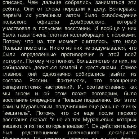
описано. Чем дальше собрались заниматься эти
ребята. Они от слова перешли к делу. Во-первых,
первым их успешным актом было освобождение
польского офицера Домбровского, который
участвовал в польском восстании. И вообще у них
была такая очень плотная коллаборация с поляками.
Потому что на тот момент считалось, что надо
Польше помогать. Никто из них не задумывался, что
были определенные противоречия в этой всей
истории. Потому что поляки, большинство из них, не
собиралось делиться землей с крестьянами. Самое
главное, они однозначно собирались выйти из
состава России. Фактически, это поощрение
сепаратистских настроений. И, соответственно, как
мы знаем и об этом позже поговорим, было
восстание очередное в Польше подавлено. Вот этим
самым Муравьевым, получившим еще раньше кличку
“вешатель”. Потому, что он еще после первого
восстания сказал: “я не из тех Муравьевых, которых
вешают, я из тех которые вешают”. Он действительно
был родственником повешенного декабриста