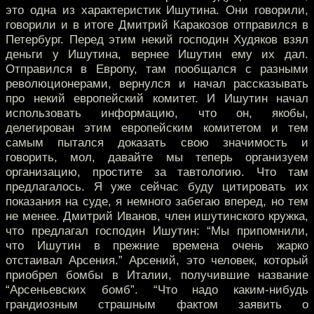
это одна из характеристик Ишутина. Они говорили,
говорили и в итоге Дмитрий Каракозов отправился в
Петербург. Перед этим некий господин Худяков взял
деньги у Ишутина, вернее Ишутин ему их дал.
Отправился в Европу, там пообщался с разными
революционерами, вернулся и начал рассказывать
про некий европейский комитет. И Ишутин начал
использовать информацию, что он, якобы,
делегирован этим европейским комитетом и тем
самым пытался доказать свою значимость и
говорить, мол, давайте мы теперь организуем
организацию, простите за тавтологию. Что там
предлагалось. Я уже сейчас буду цитировать их
показания на суде, я немного забегаю вперед, но тем
не менее. Дмитрий Иванов, член ишутинского кружка,
что предлагал господин Ишутин: “Мы припомнили,
что Ишутин в прежние времена очень жарко
отстаивал Арсения.” Арсений, это человек, который
приобрел бомбы в Италии, получившие название
“Арсеньевских бомб”. “Что надо каким-нибудь
грандиозным страшным фактом заявить о