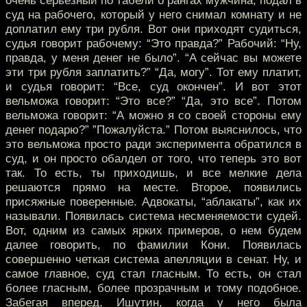
очень серьезный по табели о рангах мужчина, подал в
суд на рабочего, который у него снимал комнату и не
доплатил ему три рубля. Вот они приходят судиться,
судья говорит рабочему: “Это правда?” Рабочий: “Ну,
правда, у меня денег не было”. “А сейчас вы можете
эти три рубля заплатить?” “Да, могу”. Тот ему платит,
и судья говорит: “Все, суд окончен”. И вот этот
вельможа говорит: “Это все?” “Да, это все”. Потом
вельможа говорит: “А можно я со своей стороны ему
денег подарю?” ”Пожалуйста.” Потом выяснилось, что
это вельможа просто ради эксперимента обратился в
суд, и он просто обалдел от того, что теперь это вот
так. То есть, ты приходишь, и все мелкие дела
решаются прямо на месте. Второе, появились
присяжные поверенные. Адвокаты, “аблакаты”, как их
называли. Появилась система несменяемости судей.
Вот, одним из самых ярких примеров, о нем будем
далее говорить, по фамилии Кони. Появилась
совершенно четкая система апелляции в сенат. Ну, и
самое главное, суд стал гласным. То есть, он стал
более гласным, более прозрачным и тому подобное.
Забегая вперед, Ишутин, когда у него была