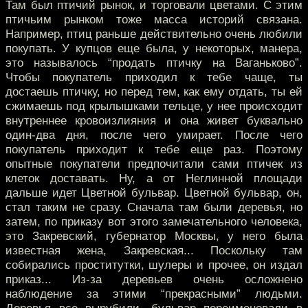
Там был птичий рынок, и торговали цветами. С этим
птичьим рынком тоже масса историй связана.
Например, птиц раньше действительно очень любили
покупать. У купцов еще была, у некоторых, манера,
это называлось “продать птичку на Ваганьково”.
Чтобы покупатель приходил к тебе чаще, ты
достаешь птичку, но перед тем, как ему отдать, ты ей
сжимаешь под крылышками тельце, у нее происходит
внутреннее кровоизлияния и она живет буквально
один-два дня, после чего умирает. После чего
покупатель приходит к тебе еще раз. Поэтому
опытные покупатели предпочитали сами птичек из
клеток доставать. Ну, а от Неглинной площади
дальше идет Цветной бульвар. Цветной бульвар, он,
стал таким не сразу. Сначала там были деревья, но
затем, по приказу вот этого замечательного человека,
это Закревский, губернатор Москвы, у него была
известная жена, Закревская... Поскольку там
собирались проститутки, шулеры и прочее, он издал
приказ... Из-за деревьев очень осложнено
наблюдение за этими “прекрасными” людьми.