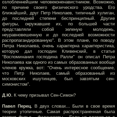
озлобленнейшим человеконенавистником. Возможно,
по причине своего физического уродства. Его
ближайший, друг Петр Николаев, типичный хулиган,
до последней степени беспринципный. Другие
фигуры, окружавшие их, по большей части
представляли собой зеленую молодежь,
неуравновешенную и до последней возможности
распропагандированную”. В этом плане, по поводу
Петра Николаева, очень характерна характеристика,
которую дал господин Кливенский, в статье
“Воспоминания господина Ралли” он описал Петра
Николаева как одного из самых образованных вообще
членов кружка, вот: “Очень интересное сообщение,
что Петр Николаев, самый образованный из
московских ишутинцев, был завзятым сен-
симонистом”.
Д.Ю.
К чему призывал Сен-Симон?
Павел Перец.
В двух словах... Были в свое время
теории утопичные. Самая распространенная была