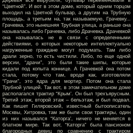
Деревья все вырубили, бульвар переименовали в
“Цветной”. И вот в этом доме, который одним торцом
выходил на Цветной бульвар, а другим на Трубную
площадь, а третьим на, так называемую, Грачевку...
Грачевка, это нынешняя Трубная улица, а раньше она
называлась либо Грачевка, либо Драчевка. Драчевкой
она называлась не в связи с определенными
действиями, о которых некоторые интеллектуально
нагруженные граждане могут подумать. Там либо
драли зерно, то есть чистили. Либо, по еще одной
версии, “драчи”, это были такие шипы, которые
кидали под копыта коннице. А Грачевкой она потом
стала, потому что там, вроде как, изготовляли
“Грачи”, это ядра для мортир. Потом она стала
Трубной улицей. Так вот, в этом замечательном доме
располагался трактир “Крым’. Он был трехъярусным.
Третий этаж, второй этаж – бельэтаж, и был подвал.
Как пишет Гиляровский, известный бытоописатель
Москвы, Хитровка, там же были свои трактиры, один
из них назывался “Каторга’, ничего не меняется в
блатном мире. Так вот, “Каторга” была пансионом
благородных девиц по сравнению с трактиром