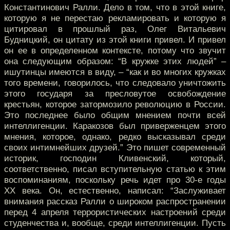
Константинович Ралли. Дело в том, что в этой книге,
которую я не перестаю рекламировать и которую я
цитировал в прошлый раз, Олег Витальевич
Будницкий, он цитату из этой книги привел. И привел
он ее в определенном контексте, потому что звучит
она следующим образом: “В кружке этих людей” –
ишутинцы имеются в виду, – “как и во многих кружках
того времени, говорилось, что следовало уничтожить
этого государя за пресловутое освобождение
крестьян, которое затормозило революцию в России.
Это последнее было общим мнением почти всей
интеллигенции. Каракозов был приверженцем этого
мнения, которое, однако, редко высказывал среди
своих интимнейших друзей.” Это пишет современный
историк, господин Кливенский, который,
соответственно, писал вступительную статью к этим
воспоминаниям, поскольку речь идет про 30-е годы
XX века. Он, естественно, написал: “Заслуживает
внимания рассказ Ралли о широком распространении
перед 4 апреля террористических настроений среди
студенчества и, вообще, среди интеллигенции. Пусть