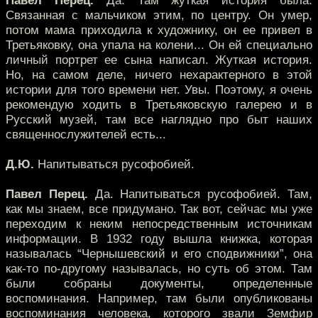
Павел Перец.
Да. Там жуткая история была.
Связанная с мальчиком этим, по центру. Он умер,
потом мама приходила к художнику, он ее привел в
Третьяковку, она упала на колени... Он ей специально
личный портрет ее сына написал. Жуткая история.
Но, на самом деле, ничего нехарактерного в этой
истории для того времени нет. Увы. Поэтому, я очень
рекомендую ходить в Третьяковскую галерею и в
Русский музей, там все наглядно про быт наших
священнослужителей есть...
Д.Ю.
Напитываться русофобией.
Павел Перец.
Да. Напитываться русофобией. Там,
как мы знаем, все придумано. Так вот, сейчас мы уже
переходим к неким непосредственным источникам
информации. В 1932 году вышла книжка, которая
называлась “Чернышевский и его сподвижники”, она
как-то по-другому называлась, но суть об этом. Там
были собраны документы, определенные
воспоминания. Например, там были опубликованы
воспоминания человека, которого звали Земфир