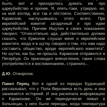
было, вот и приходилось думать им про
цареубийство и прочее. Я, опять-таки, утрирую, но,
на мой взгляд, все так и обстояло. Соответственно,
Каракозов, наслушавшись этого всего. Про
европейский комитет загадочный и про идеи
цареубийства. Причем Ишутин в своих показаниях
говорил: “Относительно ада, действительно должен
сказать, что Ермолов слушал меня о европейском
комитете, когда я в шутку говорил о том, что нам надо
составить общество, вроде европейского комитета”.
Но шутка, как бы, не прошла. Каракозов отправился в
Петербург. Он производил впечатление, такие слова
употребляются в воспоминаниях, странного...
Д.Ю.
Отморозок.
Павел Перец.
Вот в одной из передач Будницкий
рассказывал, что у Пола Верховена есть дочь и она
занимается историей. И она раскопала информацию
о Каракозове. Он же периодически лежал в
больницах, у него были периоды, когда температура