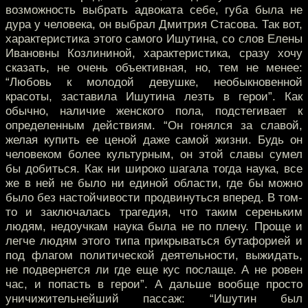
возможность выбрать адвоката себе, губа была не
дура у человека, он выбрал Дмитрия Стасова. Так вот,
характеристика этого самого Ишутина, со слов Елены
Ивановны Козлининой, характеристика, сразу хочу
сказать, не очень объективная, но, тем не менее:
“Любовь к молодой девушке, необыкновенной
красоты, заставила Ишутина лезть в герои”. Как
обычно, наличие женского пола, подстегивает к
определенным действиям. “Он гонялся за славой,
желая купить ее ценой даже самой жизни. Будь он
человеком более культурным, он этой славы сумел
бы добиться. Как ни широко шагала тогда наука, все
же в ней не было ни единой области, где бы можно
было без настойчивости продвинуться вперед. В том-
то и заключалась трагедия, что таким сереньким
людям, недоучкам наука была не по плечу. Проще и
легче людям этого типа прикрываться бутафорией и
под флагом политической деятельности, выжидать,
не подвернется ли где еще кус послаще. А не ровен
час, и попасть в герои”. А дальше вообще просто
уничижительнейший пассаж: “Ишутин был