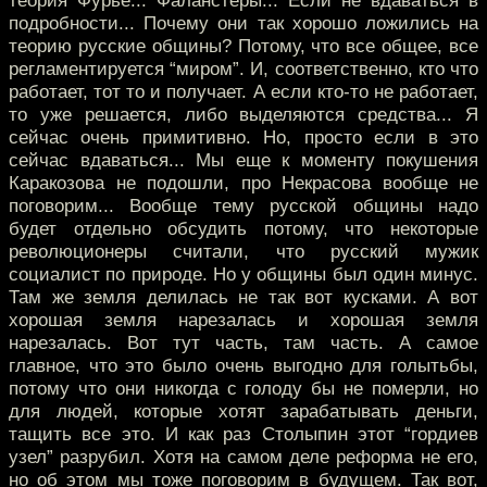
теория Фурье... Фаланстеры... Если не вдаваться в
подробности... Почему они так хорошо ложились на
теорию русские общины? Потому, что все общее, все
регламентируется “миром”. И, соответственно, кто что
работает, тот то и получает. А если кто-то не работает,
то уже решается, либо выделяются средства... Я
сейчас очень примитивно. Но, просто если в это
сейчас вдаваться... Мы еще к моменту покушения
Каракозова не подошли, про Некрасова вообще не
поговорим... Вообще тему русской общины надо
будет отдельно обсудить потому, что некоторые
революционеры считали, что русский мужик
социалист по природе. Но у общины был один минус.
Там же земля делилась не так вот кусками. А вот
хорошая земля нарезалась и хорошая земля
нарезалась. Вот тут часть, там часть. А самое
главное, что это было очень выгодно для голытьбы,
потому что они никогда с голоду бы не померли, но
для людей, которые хотят зарабатывать деньги,
тащить все это. И как раз Столыпин этот “гордиев
узел” разрубил. Хотя на самом деле реформа не его,
но об этом мы тоже поговорим в будущем. Так вот,