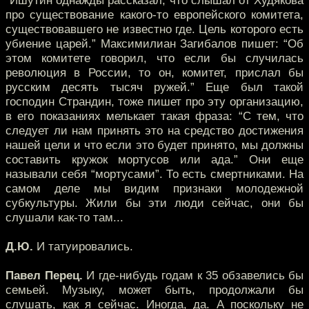
“Ишутин однажды рассказал, что слышал от Худякова
про существование какого-то европейского комитета,
существовавшего не известно где. Цель которого есть
убиение царей.” Максимилиан Загибалов пишет: “Об
этом комитете говорил, что если бы случилась
революция в России, то он, комитет, прислал бы
русским десять тысяч ружей.” Еще был такой
господин Страндин, тоже пишет про эту организацию,
в его показаниях мелькает такая фраза: “С тем, что
следует ли нам принять это на средство достижения
нашей цели и что если это будет принято, мы должны
составить кружок мортусов или ада.” Они еще
называли себя “мортусами”. То есть смертниками. На
самом деле мы видим признаки молодежной
субкультуры. Жили бы эти люди сейчас, они бы
слушали как-то там...
Д.Ю.
И татуировались.
Павел Перец.
И где-нибудь годам к 35 обзавелись бы
семьей. Музыку, может быть, продолжали бы
слушать, как я сейчас. Иногда, да. А поскольку не