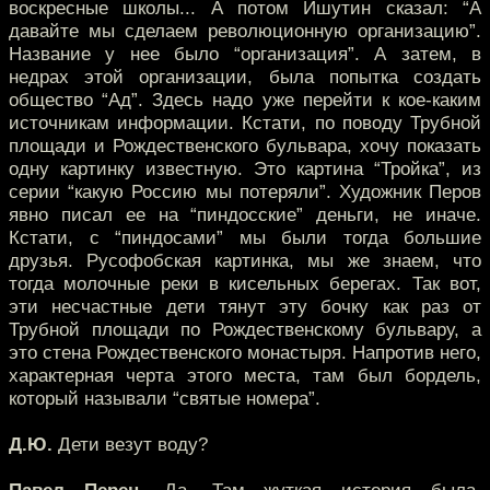
воскресные школы... А потом Ишутин сказал: “А
давайте мы сделаем революционную организацию”.
Название у нее было “организация”. А затем, в
недрах этой организации, была попытка создать
общество “Ад”. Здесь надо уже перейти к кое-каким
источникам информации. Кстати, по поводу Трубной
площади и Рождественского бульвара, хочу показать
одну картинку известную. Это картина “Тройка”, из
серии “какую Россию мы потеряли”. Художник Перов
явно писал ее на “пиндосские” деньги, не иначе.
Кстати, с “пиндосами” мы были тогда большие
друзья. Русофобская картинка, мы же знаем, что
тогда молочные реки в кисельных берегах. Так вот,
эти несчастные дети тянут эту бочку как раз от
Трубной площади по Рождественскому бульвару, а
это стена Рождественского монастыря. Напротив него,
характерная черта этого места, там был бордель,
который называли “святые номера”.
Д.Ю.
Дети везут воду?