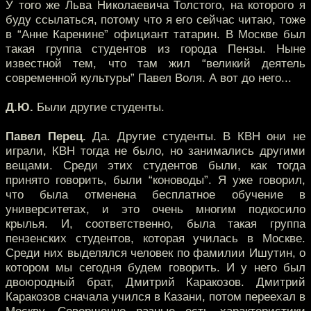
У того же Льва Николаевича Толстого, на которого я
буду ссылаться, потому что я его сейчас читаю, тоже
в “Анне Каренине” официант татарин. В Москве был
такая группа студентов из города Пензы. Ныне
известной тем, что там жил “великий деятель
современной культуры” Павел Воля. А вот до него...
Д.Ю.
Были другие студенты.
Павел Перец.
Да. Другие студенты. В КВН они не
играли, КВН тогда не было, но занимались другими
вещами. Среди этих студентов были, как тогда
принято говорить, были “коноводы”. Я уже говорил,
что была отменена бесплатное обучение в
университетах, и это очень многим подкосило
крылья. И, соответственно, была такая группа
пензенских студентов, которая училась в Москве.
Среди них выделялся человек по фамилии Ишутин, о
котором мы сегодня будем говорить. И у него был
двоюродный брат, Дмитрий Каракозов. Дмитрий
Каракозов сначала учился в Казани, потом переехал в