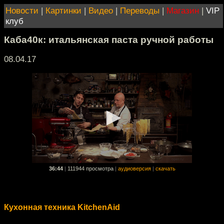
Новости
|
Картинки
|
Видео
|
Переводы
|
Магазин
|
VIP
клуб
Каба40к: итальянская паста ручной работы
08.04.17
36:44
|
111944 просмотра
|
аудиоверсия
|
скачать
Кухонная техника KitchenAid