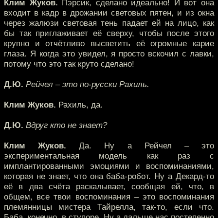
Клим Жуков.
Пэрсик, сделано идеально! И вот она
входит в кадр в дрожании световых пятен, и из окна
через жалюзи световая тень падает ей на лицо, как
бы так приглаживает её сверху, чтобы после этого
крупно и отчётливо высветить её огромные карие
глаза. Я когда это увидел, я просто вскочил с лавки,
потому что это так круто сделано!
Д.Ю.
Рейчел – это по-русски Рахиль.
Клим Жуков.
Рахиль, да.
Д.Ю.
Вдруг кто не знает?
Клим Жуков.
Да. Ну а Рейчел – это
экспериментальная модель как раз с
имплантированными эмоциями и воспоминаниями,
которая не знает, что она баба-робот. Ну а Декард-то
её в два счёта раскалывает, сообщая ей, что, в
общем, все твои воспоминания – это воспоминания
племянницы мистера Тайрелла, так-то, если что.
Баба, конечно, в ступоре. Ну а дальше нас постепенно