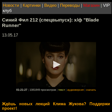
Новости
|
Картинки
|
Видео
|
Переводы
|
Магазин
|
VIP
клуб
Синий Фил 212 (спецвыпуск): х/ф "Blade
Runner"
13.05.17
01:21:27
|
1081849 просмотров
|
текст
|
аудиоверсия
|
скачать
Ждёшь новых лекций Клима Жукова? Поддержи
проект!