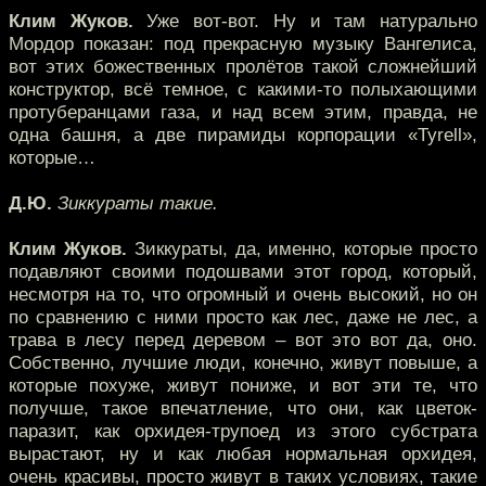
Клим Жуков.
Уже вот-вот. Ну и там натурально
Мордор показан: под прекрасную музыку Вангелиса,
вот этих божественных пролётов такой сложнейший
конструктор, всё темное, с какими-то полыхающими
протуберанцами газа, и над всем этим, правда, не
одна башня, а две пирамиды корпорации «Tyrell»,
которые…
Д.Ю.
Зиккураты такие.
Клим Жуков.
Зиккураты, да, именно, которые просто
подавляют своими подошвами этот город, который,
несмотря на то, что огромный и очень высокий, но он
по сравнению с ними просто как лес, даже не лес, а
трава в лесу перед деревом – вот это вот да, оно.
Собственно, лучшие люди, конечно, живут повыше, а
которые похуже, живут пониже, и вот эти те, что
получше, такое впечатление, что они, как цветок-
паразит, как орхидея-трупоед из этого субстрата
вырастают, ну и как любая нормальная орхидея,
очень красивы, просто живут в таких условиях, такие