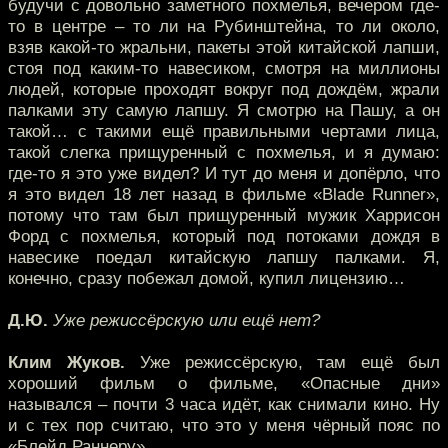
будучи с довольно заметного похмелья, вечером где-
то в центре – то ли на Рубинштейна, то ли около,
взяв какой-то жральни, пакеты этой китайской лапши,
стоя под каким-то навесиком, смотря на миллионы
людей, которые проходят вокруг под дождём, жрали
палками эту самую лапшу. Я смотрю на Пашу, а он
такой… с такими ещё правильными чертами лица,
такой слегка прищуренный с похмелья, и я думаю:
где-то я это уже видел? И тут до меня и допёрло, что
я это видел 18 лет назад в фильме «Blade Runner»,
потому что там был прищуренный мужик Харрисон
Форд с похмелья, который под потоками дождя в
навесике поедал китайскую лапшу палками. Я,
конечно, сразу побежал домой, купил лицензию…
Д.Ю.
Уже режиссёрскую или ещё нет?
Клим Жуков.
Уже режиссёрскую, там ещё был
хороший фильм о фильме, «Опасные дни»
назывался – почти 3 часа идёт, как снимали кино. Ну
и с тех пор считаю, что это у меня чёрный пояс по
«Блейд Раннеру».