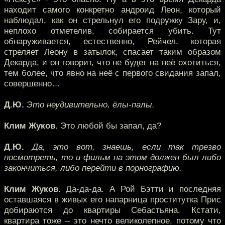
находит самого конкретно андроид Леон, который
наблюдал, как он стрельнул его подружку Зару, и,
неплохо отметелив, собирается убить. Тут
обнаруживается, естественно, Рейчел, которая
стреляет Леону в затылок, спасает таким образом
Декарда, и он говорит, что не будет на неё охотиться,
тем более, что явно на неё с первого свидания запал,
совершенно…
Д.Ю.
Это неудивительно, ёлы-палы.
Клим Жуков.
Это любой бы запал, да?
Д.Ю.
Да, это вот, знаешь, если так трезво
посмотреть, то и фильм на этом должен был либо
закончиться, либо перейти в порнографию.
Клим Жуков.
Да-да-да. А Рой Бэтти и последняя
оставшаяся в живых его напарница проститутка Прис
добираются до квартиры Себастьяна. Кстати,
квартира тоже – это нечто великолепное, потому что