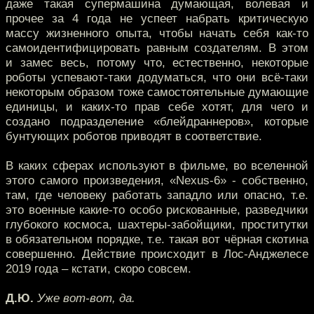
даже такая супермашина думающая, волевая и
прочее за 4 года не успеет набрать критическую
массу жизненного опыта, чтобы начать себя как-то
самоидентифицировать равным создателям. В этом
и замес весь, потому что, естественно, некоторые
роботы успевают-таки додуматься, что они всё-таки
некоторым образом тоже самостоятельные думающие
единицы, и каких-то прав себе хотят, для чего и
создано подразделение «блейдраннеров», которые
бунтующих роботов приводят в соответствие.
В каких сферах используют в фильме, во вселенной
этого самого произведения, «Nexus-6» - собственно,
там, где человеку работать западло или опасно, т.е.
это военные какие-то особо рискованные, разведчики
глубокого космоса, шахтеры-забойщики, проститутки
в обязательном порядке, т.е. такая вот чёрная скотина
совершенно. Действие происходит в Лос-Анджелесе
2019 года – кстати, скоро совсем.
Д.Ю.
Уже вот-вот, да.