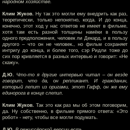
народном хозяйстве.
Клим Жуков.
Ну так это могли ему внедрить как раз,
теоретически, только непонятно, когда. И до конца,
конечно, этот ход у нас ответов не имеет в фильме,
хотя там есть разной толщины намёки в пользу
одного предположения, человек ли Декард, и в пользу
другого – что он не человек., но фильм сохраняет
интригу до конца, и более того, сэр Ридли тоже до
сих пор кривляется в разных интервью и говорит: «Не
скажу».
Д.Ю.
Что-то я другие интервью читал – он везде
говорит, что да, он репликант. И гражданин,
который лепит из оригами, этот Гафф, он же ему
единорога в конце слепил.
Клим Жуков.
Так это как раз мы об этом поговорим,
да. Ну собственно, в фильме прямого ответа: «Это
робот» - нету, чтобы все могли подумать.
Д.Ю.
В режиссёрской версии есть.