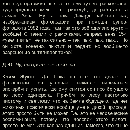
конструктора животных, а тот ему тут же раскололся,
куда продавал змею – в стрипклуб, где работает та
самая Зора. Ну а пока Декард работал над
изображением фотографии при помощи супер-
фотошопа 1982 года, там так это всё сделано круто –
вообще! С такими с рамочками, «вправо вниз 15»,
«увеличить», не так сильно – так: пых, пых, пых… Но
он хотя, конечно, пыхтит и пердит, но вообще-то
разрешение вытягивает такое!
Д.Ю.
Ну, прозрели, как надо, да.
Клим Жуков.
Да. Пока он всё это делает с
фотошопом, он успевает некисло нарезаться
вискарём и уснуть, где ему снится сон про бегущего
по лесу единорога. Причём по лесу настолько
чистому и светлому, что на Земле будущего, где нет
животных практически вообще уже в дикой природе,
этого просто быть не может. Т.е. это не человеческие
воспоминания, потому что человек этого видеть
просто не мог. Это как раз один из намёков, что он не