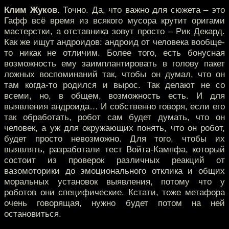
Клим Жуков.
Точно. Да, что важно для сюжета – это
Гафф всё время из всякого мусора крутит оригами
мастерстки, а отставника зовут просто – Рик Декард.
Как же ищут андроидов: андроид от человека вообще-
то никак не отличим. Более того, есть бонусная
возможность ему заимплантировать в голову пакет
ложных воспоминаний так, чтобы он думал, что он
там когда-то родился и вырос. Так делают не со
всеми, но, в общем, возможность есть. И для
выявления андроида… И собственно говоря, если его
так обработать, робот сам будет думать, что он
человек, а уж для окружающих понять, что он робот,
будет просто невозможно. Для того, чтобы их
выявлять, разработали тест Войта-Кампфа, который
состоит из проверок различных реакций от
вазомоторики до эмоционального отклика и общих
моральных установок выявления, потому что у
роботов они специфические. Кстати, тоже метафора
очень говорящая, нужно будет потом на ней
остановиться.