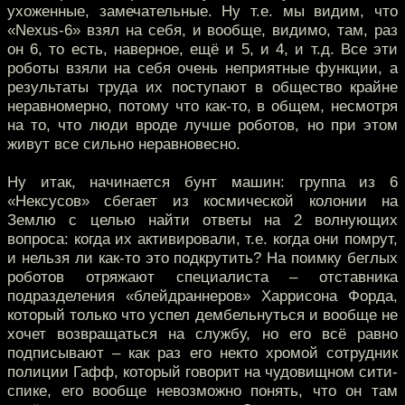
ухоженные, замечательные. Ну т.е. мы видим, что
«Nexus-6» взял на себя, и вообще, видимо, там, раз
он 6, то есть, наверное, ещё и 5, и 4, и т.д. Все эти
роботы взяли на себя очень неприятные функции, а
результаты труда их поступают в общество крайне
неравномерно, потому что как-то, в общем, несмотря
на то, что люди вроде лучше роботов, но при этом
живут все сильно неравновесно.
Ну итак, начинается бунт машин: группа из 6
«Нексусов» сбегает из космической колонии на
Землю с целью найти ответы на 2 волнующих
вопроса: когда их активировали, т.е. когда они помрут,
и нельзя ли как-то это подкрутить? На поимку беглых
роботов отряжают специалиста – отставника
подразделения «блейдраннеров» Харрисона Форда,
который только что успел дембельнуться и вообще не
хочет возвращаться на службу, но его всё равно
подписывают – как раз его некто хромой сотрудник
полиции Гафф, который говорит на чудовищном сити-
спике, его вообще невозможно понять, что он там