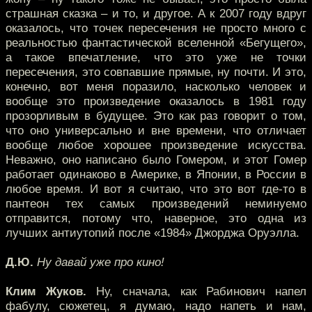
страшная сказка – и то, и другое. А к 2007 году вдруг
оказалось, что точек пересечения не просто много с
реальностью фантастической вселенной «Бегущего»,
а такое впечатление, что это уже не точки
пересечения, это совпавшие прямые, ну почти. И это,
конечно, вот меня поразило, насколько человек и
вообще это произведение оказалось в 1981 году
прозорливым в будущее. Это как раз говорит о том,
что оно универсально и вне времени, что отличает
вообще любое хорошее произведение искусства.
Неважно, оно написано было Гомером, и этот Гомер
работает одинаково в Америке, в Японии, в России в
любое время. И вот я считаю, что это вот где-то в
пантеон тех самых произведений неминуемо
отправится, потому что, наверное, это одна из
лучших антиутопий после «1984» Джорджа Оруэлла.
Д.Ю.
Ну давай уже про кино!
Клим Жуков.
Ну, сначала, как Рабинович напел
фабулу, сюжетец, я думаю, надо напеть и нам,