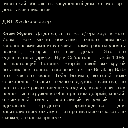
гигантский абсолютно запущенный дом в стиле арт-
деко таком шикарном…
Д.Ю.
Хундертвассер.
Клим Жуков.
Да-да-да, а это Брэдбери-хаус в Нью-
Йорке. Всё место обитания генного инженера
заполнено живыми игрушками – такие роботы-уродцы
нелепые, которые он сам делает. Это его
единственные друзья. Ну и Себастьян – такой 100%-
но настоящий ботаник. Второй такой же крутой
ботаник был только, наверное, в «The Breaking Bad»
этот, как его звали, Гейл Ботикер, который тоже
совершенно ботаник, немного другого свойства, но
вот это всё равно: внешне уродлив, мелок, при этом
полностью погружён в себя, при этом добрый, мягкий,
отзывчивый, очень талантливый и умный – т.е.
идеальное средство производства для
капиталистических акул – он против ничего сказать не
сможет, а пользы принесёт.