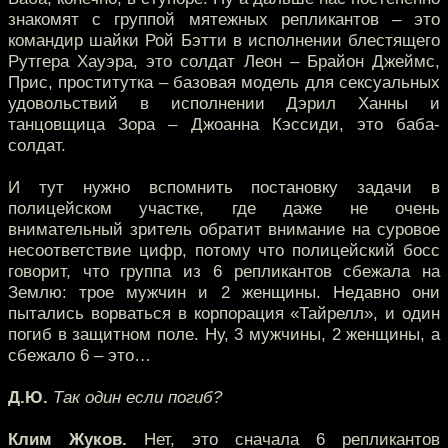
знакомят с группой мятежных репликантов – это
командир шайки Рой Бэтти в исполнении блестящего
Рутгера Хауэра, это солдат Леон – Брайон Джеймс,
Прис, проститутка – базовая модель для сексуальных
удовольствий в исполнении Дэрил Ханны и
танцовщица Зора – Джоанна Кэссиди, это баба-
солдат.
И тут нужно вспомнить постановку задачи в
полицейском участке, где даже не очень
внимательный зритель обратит внимание на суровое
несоответствие цифр, потому что полицейский босс
говорит, что группа из 6 репликантов сбежала на
Землю: трое мужчин и 2 женщины. Недавно они
пытались ворваться в корпорация «Тайрелл», и один
погиб в защитном поле. Ну, 3 мужчины, 2 женщины, а
сбежало 6 – это…
Д.Ю.
Так один если погиб?
Клим Жуков.
Нет, это сначала 6 репликантов