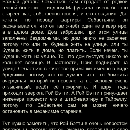
Важная деталь: Себастьян сам страдает от редкой
генной болезни – синдром Мафусаила: очень быстро
стареет, как, собственно говоря, и его создания. Да,
кстати, по поводу квартиры Себастьяна: он
раскалывается, что он там живёт один не в квартире,
а в целом доме. Дом заброшен, при этом улицы
заполнены бездомными, но дом никто не заселяет,
потому что или ты будешь жить на улице, или ты
будешь жить в доме, но платить. Если нечем, ты
будешь жить на улице. То, что дом пустует, никого не
колышет вообще. В частности, Прис подбирает на
улице Себастьян в качестве приманки именно в виде
бродяжки, потому что он думает, что это бомжиха
очередная, которой не повезло, а т.к. человек очень
отзывчивый, ведёт её покормить. И вдруг туда
приходит зверюга Рой Бэтти. А Рой Бэтти принуждает
инженера провести его в штаб-квартиру к Тайреллу,
потому что Себастьян сам не может ничего
остановить в механизме старения.
Тут нужно заметить, что Рой Бэтти в очень непростом
положении, потому что он, видимо, поставил на своё