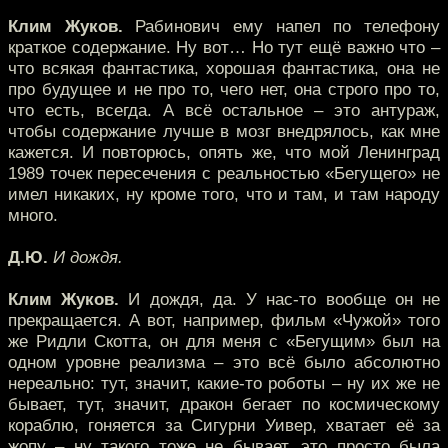
Клим Жуков.
Рабинович ему напел по телефону
краткое содержание. Ну вот… Но тут ещё важно что –
что всякая фантастика, хорошая фантастика, она не
про будущее и не про то, чего нет, она строго про то,
что есть, всегда. А всё остальное – это антураж,
чтобы содержание лучше в мозг внедрялось, как мне
кажется. И повторюсь, опять же, что мой Ленинград
1989 точек пересечения с реальностью «Бегущего» не
имел никаких, ну кроме того, что и там, и там народу
много.
Д.Ю.
И дождя.
Клим Жуков.
И дождя, да. У нас-то вообще он не
прекращается. А вот, например, фильм «Чужой» того
же Ридли Скотта, он для меня с «Бегущим» был на
одном уровне реализма – это всё было абсолютно
нереально: тут, значит, какие-то роботы – ну их же не
бывает, тут, значит, дракон бегает по космическому
кораблю, гоняется за Сигурни Уивер, хватает её за
жопу – ну такого тоже не бывает, это просто была