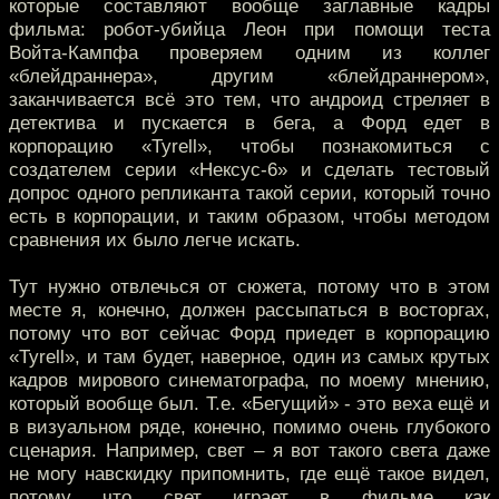
которые составляют вообще заглавные кадры
фильма: робот-убийца Леон при помощи теста
Войта-Кампфа проверяем одним из коллег
«блейдраннера», другим «блейдраннером»,
заканчивается всё это тем, что андроид стреляет в
детектива и пускается в бега, а Форд едет в
корпорацию «Tyrell», чтобы познакомиться с
создателем серии «Нексус-6» и сделать тестовый
допрос одного репликанта такой серии, который точно
есть в корпорации, и таким образом, чтобы методом
сравнения их было легче искать.
Тут нужно отвлечься от сюжета, потому что в этом
месте я, конечно, должен рассыпаться в восторгах,
потому что вот сейчас Форд приедет в корпорацию
«Tyrell», и там будет, наверное, один из самых крутых
кадров мирового синематографа, по моему мнению,
который вообще был. Т.е. «Бегущий» - это веха ещё и
в визуальном ряде, конечно, помимо очень глубокого
сценария. Например, свет – я вот такого света даже
не могу навскидку припомнить, где ещё такое видел,
потому что свет играет в фильме как