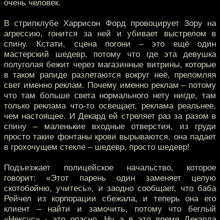
очень человек.
В стрипклубе Харрисон Форд провоцирует Зору на
агрессию, гонится за ней и убивает выстрелом в
спину. Кстати, сцена погони – это ещё один
мастерский шедевр, потому что где эта девушка
полуголая бежит через магазинные витрины, которые
в таком рапиде разлетаются вокруг неё, преломляя
свет именно реклам. Почему именно реклам – потому
что там больше света нормального нету нигде, там
только реклама что-то освещает, реклама реальнее,
чем настоящее. И Декард ей стреляет раз за разом в
спину – маленькие входные отверстия, из груди
просто такие фонтаны крови вырываются, она падает
в грохочущем стекле – шедевр, просто шедевр!
Подъезжает полицейское начальство, которое
говорит: «Этот парень один заменяет целую
скотобойню, учитесь», и заодно сообщает, что баба
Рейчел из корпорации сбежала, и теперь она его
клиент – найти и замочить, потому что беглый
«Нексус» - это опасно. Ну а в это время Декарда