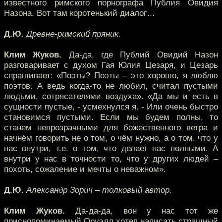
известного римского порнографа Публия Овидия
Назона. Вот там коротенький диалог…
Д.Ю.
Древне-римский пряник.
Клим Жуков.
Да-да, где Публий Овидий Назон
разговаривает с духом Гая Юлия Цезаря, и Цезарь
спрашивает: «Поэты? Поэты – это хорошо, я люблю
поэтов. А ведь когда-то не любил, считал пустыми
людьми, сотрясателями воздуха». «Да мы и есть в
сущности пустые, - усмехнулся я. - Или очень быстро
становимся пустыми. Если мы будем полны, то
станем непрозрачными для божественного ветра и
начнём говорить не о том, о чём нужно, а о том, что у
нас внутри, т.е. о том, что делает нас полными. А
внутри у нас в точности то, что у других людей –
похоть, сожаление и мечты о неважном».
Д.Ю.
Александр Зорич – толковый автор.
Клим Жуков.
Да-да-да, вон у нас тот же
приснопоминаемый Оруэлл хотел написать страшный