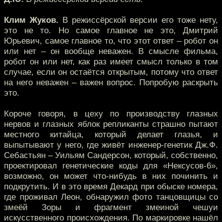
Клим Жуков.
В режиссёрской версии его тоже нету,
это не то. Но самое главное не это, Дмитрий
Юрьевич, самое главное то, что этот ответ – робот он
или нет – он вообще неважен. В смысле фильма,
робот он или нет, как раз имеет смысл только в том
случае, если он остаётся открытым, потому что ответ
на него неважен – важен вопрос. Попробую раскрыть
это.
Короче говоря, в цеху по производству глазных
нервов и глазных яблок репликанты страшно пытают
местного китайца, который делает глазья, и
выпытывают у него, где живёт инженер-генетик Дж.Ф.
Себастьян – Уильям Сандерсон, который, собственно,
проектировал генетические коды для «Нексусов-6»,
возможно, он может что-нибудь в них починить и
подкрутить. И в это время Декард при обыске номера,
где проживал Леон, обнаружил фото танцовщицы со
змеёй Зоры и фрагмент змеиной чешуи
искусственного происхождения. По маркировке нашёл