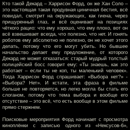
Кто такой Декард – Харрисон Форд, он же Хан Соло –
это настоящая такая продувная циничная бестия, всё
повидал, смотрит на окружающих, как гиена, через
прищуренный глаз, и всё оценивает на позициях
чёткого рацио: что ему хорошо, что ему плохо, вот он
всё взвешивает всегда, что полезно, что нет. И гонять
роботов ему абсолютно не полезно, он не хочет этого
делать, потому что его могут убить. Но бывшее
начальство делает ему предложение, от которого
Декард не может отказаться: старый мудрый толстый
полицейский босс говорит ему: «Ты знаешь, как это
работает – если ты не коп, ты маленький человек».
Тогда Харрисон Форд спрашивает: «Выбора нет?» -
«Выбора? Нет». И кстати, эта фраза в фильме
больше не повторяется, но легко могла бы стать его
слоганом, потому что тема выбора и вообще его
отсутствие – это всё, что есть вообще в этом фильме
прямо стержнем.
Поисковые мероприятия Форд начинает с просмотра
киноплёнки с записью одного из «Нексусов-6»,