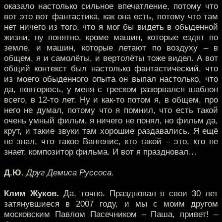
оказало настолько сильное впечатление, потому что
вот это вот фантастика, как она есть, потому что там
нет ничего из того, что я мог бы видеть в обыденной
жизни, ну понятно, кроме машин, которые ездят по
земле, и машин, которые летают по воздуху – в
общем, я и самолёты, и вертолёты тоже видел. А вот
общий контекст был настолько фантастический, что
из моего обыденного опыта он выпал настолько, что
да, повторюсь, у меня с треском разорвался шаблон
всего, в 12-то лет. Ну и как-то потом я, в общем, про
него не думал, потому что я помнил, что есть такой
очень умный фильм, я ничего не понял, но фильм да,
крут, и такие звуки там хорошие раздавались. Я ещё
не знал, что такое Вангелис, кто такой – это, кто не
знает, композитор фильма. И вот я праздновал…
Д.Ю.
Друг Демиса Руссоса.
Клим Жуков.
Да, точно. Праздновал я свои 30 лет
затянувшиеся в 2007 году, и мы с моим другом
московским Павлом Пасечником – Паша, привет! –