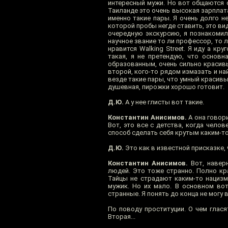
интересный мужи. Но вот общаются 
Таиланде это очень высокая зарплата
именно такие пары. Я очень долго н
которой пробы негде ставить, это ви
очередную экскурсию, я познакомилс
научное звание то ли профессор, то л
нравится Walking Street. Я иду а кру
такая, я не претендую, что основн
образованным, очень сильно красивым
второй, кого-то рядом измазать и на
везде такие пары, что умный красивы
душевная, пирожки хорошо готовит.
Д.Ю.
А у нее глисты вот такие.
Константин Анисимов.
А она говори
Вот, это все с детства, когда челов
способ сделать себя крутым каким-то.
Д.Ю.
Это как в известной присказке, 
Константин Анисимов.
Вот, наверн
людей. Это тоже странно. Полно кра
Тайцы не страдают каким-то нацизм
мужик. Но их мало. В основном вот
странные. Я понять до конца не могу в
По поводу проституции. О чем глася
Вторая...