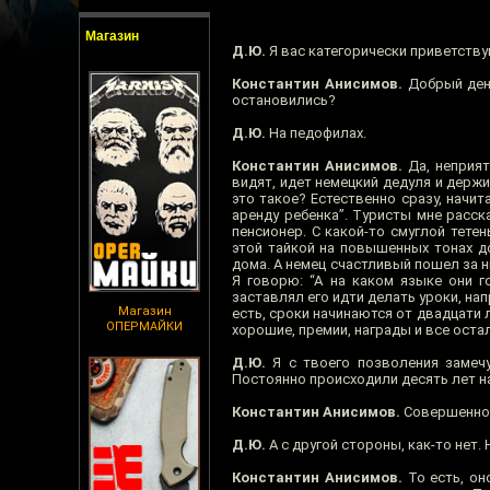
Магазин
Д.Ю.
Я вас категорически приветству
Константин Анисимов.
Добрый день
остановились?
Д.Ю.
На педофилах.
Константин Анисимов.
Да, неприят
видят, идет немецкий дедуля и держи
это такое? Естественно сразу, начит
аренду ребенка”. Туристы мне расск
пенсионер. С какой-то смуглой тетен
этой тайкой на повышенных тонах до
дома. А немец счастливый пошел за н
Я говорю: “А на каком языке они г
заставлял его идти делать уроки, на
Магазин
есть, сроки начинаются от двадцати 
ОПЕРМАЙКИ
хорошие, премии, награды и все остал
Д.Ю.
Я с твоего позволения замечу
Постоянно происходили десять лет наз
Константин Анисимов.
Совершенно 
Д.Ю.
А с другой стороны, как-то нет.
Константин Анисимов.
То есть, оно