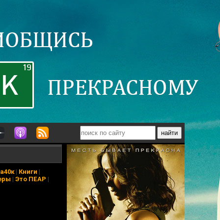
а40к
|
Книги
|
еры
|
Это ПЕАР
|