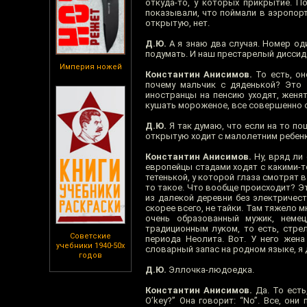
откуда-то, у которых прикрытие. П
показывали, что поймали в аэропорт
открытую, нет.
Д.Ю.
А я знаю два случая. Номер оди
подумать. И наш престарелый диссиде
Империя ножей
Константин Анисимов.
То есть, он
почему мальчик с дяденькой? Это 
иностранцы на пенсию уходят, женятс
кушать мороженое, все совершенно 
Д.Ю.
Я так думаю, что если на то пош
открытую ходит с малолетним ребенко
Константин Анисимов.
Ну, вряд ли 
европейцы стадами ходят с какими-т
тетенькой, у которой глаза смотрят в
то такое. Что вообще происходит? Эт
из далекой деревни без электричеств
скорее всего, не тайки. Там тяжело м
очень образованный мужик, немец,
традиционным луком, то есть, стре
Советские
периода Неолита. Вот. У него жена 
учебники 1940-50х
словарный запас на родном языке, я 
годов
Д.Ю.
Эллочка-людоедка.
Константин Анисимов.
Да. То есть
O’key?” Она говорит: “No”. Все, они