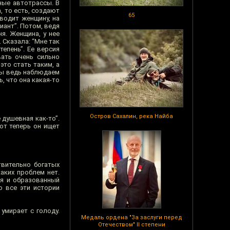
ные автотрассы. В
, то есть, создают
65
иводит женщину, на
иант”. Потом, ведя
я. Женщина, у нее
 Сказала: “Мне так
тепень”. Ее версия
вать очень сильно
это стать таким, а
 мы ведь наблюдаем
, что она какая-то
Остров Сахалин, река Найба
е душевная как-то”.
вот теперь он ищет
твительно богатых
каких проблем нет.
ая и образованный
о все эти истории
умирает с голоду.
Медаль ордена "За заслуги перед
Отечеством" II степени