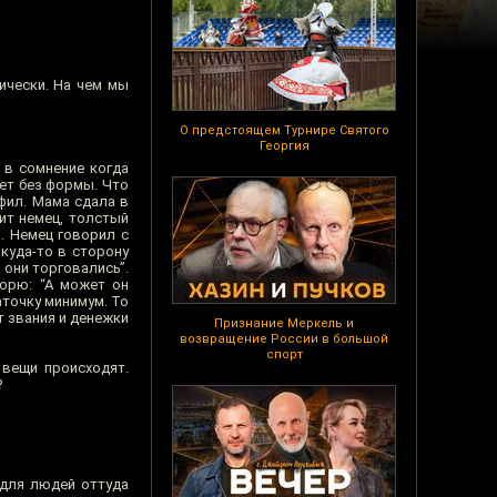
ически. На чем мы
О предстоящем Турнире Святого
Георгия
 в сомнение когда
ает без формы. Что
офил. Мама сдала в
ит немец, толстый
и. Немец говорил с
куда-то в сторону
 они торговались”.
ворю: “А может он
аточку минимум. То
т звания и денежки
Признание Меркель и
возвращение России в большой
спорт
 вещи происходят.
?
о для людей оттуда