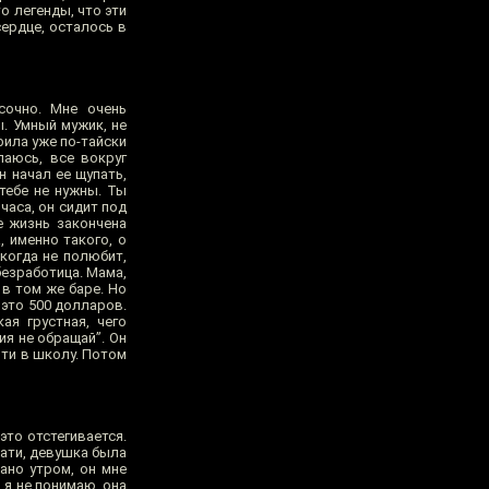
о легенды, что эти
сердце, осталось в
сочно. Мне очень
ы. Умный мужик, не
рила уже по-тайски
паюсь, все вокруг
н начал ее щупать,
тебе не нужны. Ты
 часа, он сидит под
е жизнь закончена
, именно такого, о
икогда не полюбит,
безработица. Мама,
 в том же баре. Но
 это 500 долларов.
ая грустная, чего
ия не обращай”. Он
йти в школу. Потом
это отстегивается.
тати, девушка была
рано утром, он мне
, я не понимаю, она