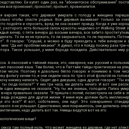
представляю. Ее купят один раз, на “абонентское обслуживание” пост
она все пронюхает, проколет, пропьет, провеселится.
я версия такая, что деревня умирала с голоду и женщина переша
только чтобы спасти родных. Вся деревня выживает только за сче
то подойти и спросить, вряд ли она скажет правду. Когда я уже хоро
г, у которого есть большой салон красоты недалеко от Walking Street. И
ждый вечер, с пяти вечера до восьми вечера, все забито проститутка
делать. То ли их не пускать, то ли закрываться, то ли переехать. Пото
т”. Я говорю: “Слушай, а можно я буду приходить к тебе вечером и 
 мне: “Да нет проблем никаких”. Я думал, что я пойду, посижу раза три-
лтора. Такое услышал, у меня борода поседела. Действительно мир р
а. А лаосский и тайский языки, это, наверное, как русский и польский
ил лаосский язык. Тем более, что в Паттайе тайцы практически на ули
том числе. Поэтому я довольно бегло говорю и понимаю в том числ
ву фольгу зачем-то, и они сидели часа по три с этой фольгой на голов
 хочу книжку написать. Сидят две девушки, одна другой говорит: “Ты из
Как ты сюда попала?” У них три часа, им делать нечего. И вот они ра
и одна женщина не сказала: “Ну, ты же знаешь, голодали. Папка умир
 вчера правильно сказали. “Я пришла с полей, посмотрела на себя в з
Я ведь рождена для другой жизни. У меня муж должен быть миллионер
е это все?” И вот, собственно, они едут. Это совершенно стандар
ового я не услышал. Единственно, мне понравилось, они делились опыто
 англичанин, надо делать вот так. Немцы ведутся вот на это.
ихологические вещи?
 секса там полный ноль. Что может женщина из деревни, где нет элек