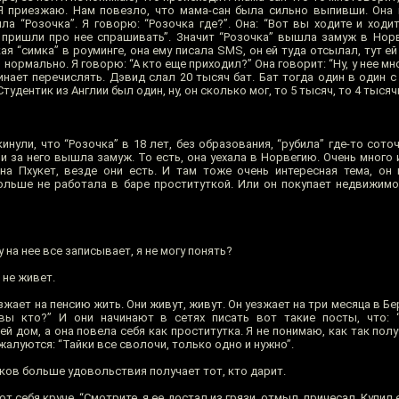
 Я приезжаю. Нам повезло, что мама-сан была сильно выпивши. Она 
ла “Розочка”. Я говорю: “Розочка где?”. Она: “Вот вы ходите и ходи
 пришли про нее спрашивать”. Значит “Розочка” вышла замуж в Норв
кая “симка” в роуминге, она ему писала SMS, он ей туда отсылал, тут ей
нормально. Я говорю: “А кто еще приходил?” Она говорит: “Ну, у нее мн
инает перечислять. Дэвид слал 20 тысяч бат. Бат тогда один в один с
удентик из Англии был один, ну, он сколько мог, то 5 тысяч, то 4 тысяч
нули, что “Розочка” в 18 лет, без образования, “рубила” где-то сото
 за него вышла замуж. То есть, она уехала в Норвегию. Очень много 
на Пхукет, везде они есть. И там тоже очень интересная тема, он 
ольше не работала в баре проституткой. Или он покупает недвижимо
у на нее все записывает, я не могу понять?
 не живет.
зжает на пенсию жить. Они живут, живут. Он уезжает на три месяца в Бе
 вы кто?” И они начинают в сетях писать вот такие посты, что: 
ей дом, а она повела себя как проститутка. Я не понимаю, как так полу
жалуются: “Тайки все сволочи, только одно и нужно”.
ков больше удовольствия получает тот, кто дарит.
т себя круче. “Смотрите, я ее достал из грязи, отмыл, причесал. Купил 