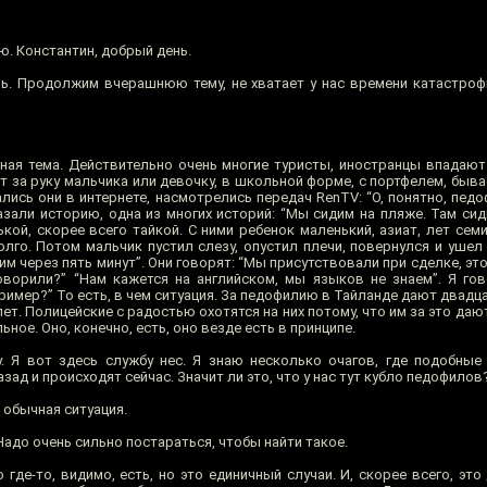
ю. Константин, добрый день.
. Продолжим вчерашнюю тему, не хватает у нас времени катастроф
ная тема. Действительно очень многие туристы, иностранцы впадают
т за руку мальчика или девочку, в школьной форме, с портфелем, быв
ались они в интернете, насмотрелись передач RenTV: “О, понятно, пед
азали историю, одна из многих историй: “Мы сидим на пляже. Там сид
ькой, скорее всего тайкой. С ними ребенок маленький, азиат, лет сем
лго. Потом мальчик пустил слезу, опустил плечи, повернулся и ушел 
им через пять минут”. Они говорят: “Мы присутствовали при сделке, это
оворили?” “Нам кажется на английском, мы языков не знаем”. Я го
пример?” То есть, в чем ситуация. За педофилию в Тайланде дают двадц
лет. Полицейские с радостью охотятся на них потому, что им за это даю
ьное. Оно, конечно, есть, оно везде есть в принципе.
. Я вот здесь службу нес. Я знаю несколько очагов, где подобные
ад и происходят сейчас. Значит ли это, что у нас тут кубло педофилов
обычная ситуация.
 Надо очень сильно постараться, чтобы найти такое.
 где-то, видимо, есть, но это единичный случаи. И, скорее всего, эт