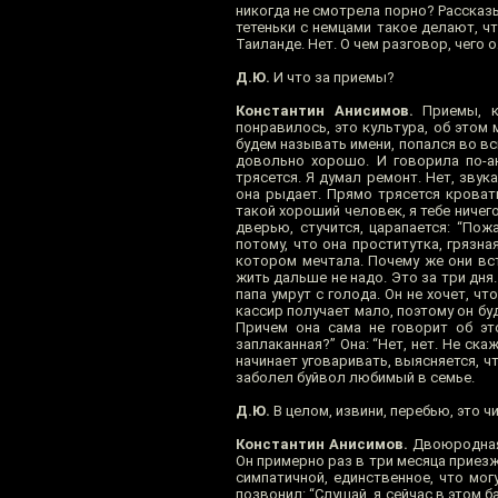
никогда не смотрела порно? Рассказы
тетеньки с немцами такое делают, чт
Таиланде. Нет. О чем разговор, чего 
Д.Ю.
И что за приемы?
Константин Анисимов.
Приемы, ка
понравилось, это культура, об этом
будем называть имени, попался во вс
довольно хорошо. И говорила по-а
трясется. Я думал ремонт. Нет, звук
она рыдает. Прямо трясется кровать
такой хороший человек, я тебе ничего
дверью, стучится, царапается: “Пож
потому, что она проститутка, грязн
котором мечтала. Почему же они встр
жить дальше не надо. Это за три дня
папа умрут с голода. Он не хочет, ч
кассир получает мало, поэтому он бу
Причем она сама не говорит об это
заплаканная?” Она: “Нет, нет. Не ск
начинает уговаривать, выясняется, чт
заболел буйвол любимый в семье.
Д.Ю.
В целом, извини, перебью, это ч
Константин Анисимов.
Двоюродная с
Он примерно раз в три месяца приезж
симпатичной, единственное, что могу
позвонил: “Слушай, я сейчас в этом б