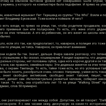
оэтому на обычном бытовом уровне нет совершенно. Были случаи, 
у мужика, у которого на компьютере была педофилия. И прямо на улиц
н, известный музыкант Пит Тауншенд из группы “The Who”. Взяли и п
нт Владимир Буковский. Тоже взяли и поймали. И чего?
о есть везде, но прямо на улице, так, чтобы родители продавали, кон
его приемный сын или полукровка. То есть, это жена этого дяден
я на этих тетеньках. А это их ребеночек, он его везет из школы или 
обычно.
ло, если это так, как предполагают, то, наверное, и полиция это тоже
м по улицам, не таясь. Наверное, он привлечет внимание.
они ходили бы так. Значит, дальше. Вчера завели разговор, что тетен
о страшными, я бы сказал, кошмарными. Я видел варианты, что дядень
 разные стороны, нет половины зубов, одна нога короче другой и он там:
о все, как правило, семейные пары. Эти дяденьки женятся на этих тетен
а, с окраин Таиланда. То есть, тайки тоже есть, но это условные тай
не было понять, разобраться очень сложно. Например, у меня есть товар
 знает свободно английский, свободно знает тайский, пишет, чи
ляет, делает сам. Интеллектуально развитый человек, собирает нако
такая. То есть, она отработала лет 15 на улице “Walking Street” пр
думаю, слов 50 примерно.
, они разговаривают как между собой. Допустим, он ей говорит: “Darl
 поговорили. Я с ним часами сижу, дискутирую на какие-то историчес