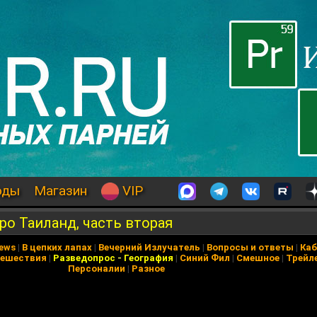
оды
Магазин
VIP
о Таиланд, часть вторая
News
|
В цепких лапах
|
Вечерний Излучатель
|
Вопросы и ответы
|
Каб
ешествия
|
Разведопрос
-
География
|
Синий Фил
|
Смешное
|
Трейл
Персоналии
|
Разное