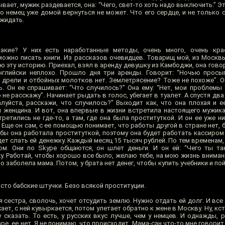
вает, мужик раздевается, она: “Чего, свет-то хоть надо выключить.” Эт
о немец уже домой вернуться не может. Что его сердце, и не только 
ожидать.
кие? У них есть наработанные методы, очень много, очень кра
 можно писать книги. Из рассказов очевидцев. Товарищ мой, из Москв
ю эту историю. Приехал, взял в аренду девушку из Камбоджи, она гово
нглийски неплохо. Прошло дня три аренды. Говорит: “Ночью просы
а дрели и отбойных молотков нет. Землетрясение? Тоже не похоже”. О
. Он ее спрашивает: “Что случилось?” Она ему: “Нет, мои проблемы 
 не расскажу”. Начинает рыдать в голос, убегает в туалет. А спустя два
алуйста, расскажи, что случилось?” Выходит как, что она плохая и е
ая женщина. И вот, она впервые в жизни встретила настоящего мужика
етились не где-то, а там, где она была проституткой. И он ее уже н
. Еще он сам, с ее помощью понимает, что работы другой в стране нет, 
тобы она работала проституткой, поэтому она будет работать кассиром
дет слать ей денежку. Каждый месяц 15 тысяч рублей. По тем временам,
м. Они по Skype общаются, он шлет деньги. И он ей: “Чего ты так
ажу. Работай, чтобы хорошо все было, желаю тебе, на мою жизнь вниман
о заболела мама. Потом, у брата нет денег, чтобы купить учебники и по
исто бабские штучки. Безо всякой проституции.
естра, сволочь, хочет отсудить землю. Нужно отдать ей долг. И все 
ает, с ней кувыркается, потом улетает обратно к жене в Москву. Ну, кс
 сказать. То есть, у русских вкус лучше, чем у немцев. И однажды, 
аре, ее нет. Я не понимаю, что происходит. Мама-сан что-то мне говорит