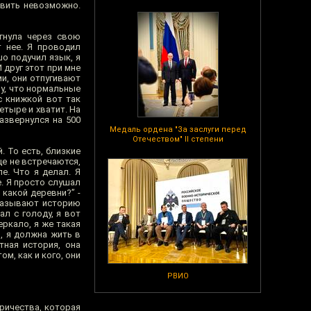
авить невозможно.
гнула через свою
т нее. Я проводил
шо подучил язык, я
 друг этот при мне
ми, они отпугивают
му, что нормальные
с книжкой вот так
четыре и хватит. На
азвернулся на 500
Медаль ордена "За заслуги перед
Отечеством" II степени
. То есть, близкие
це не встречаются,
е. Что я делал. Я
е. Я просто слушал
 какой деревни?” -
ссказывают историю
ал с голоду, я вот
еркало, я же такая
, я должна жить в
тная история, она
м, как и кого, они
РВИО
тричества, которая