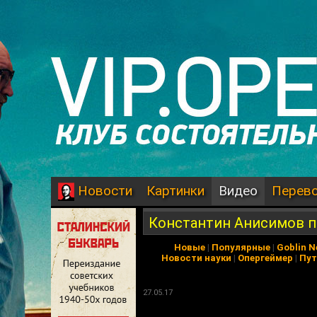
Картинки
Видео
Перев
Новости
Константин Анисимов пр
Новые
|
Популярные
|
Goblin 
Новости науки
|
Опергеймер
|
Пут
27.05.17