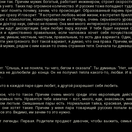
они так. Причем мужик богатый, работает инженером, строит скорост
 у него. Таких пар огромное количество. И русские тоже попадают туда
е мог понять почему, зачем, что происходит. Образованный парень пр
дно сразу. И говорит: “Я встретил любовь моей жизни, я встретил брилл
я с психологом, психотерапевтом из Питера, очень серьезного уровн
и доктор наук, сейчас не помню. Она мне много интересного рассказала.
гом идут диссертации. Бери любую пару, изучай. У тебя будет научная с
ая и единственно правильная, если человека хочет себя почувство
, умным, честным, чистым, правильным, то есть два варианта. Один, 
йти уже грязного. Вот такой вариант, я думаю, что она права. Причем,
й мужик, рядом с ним какая-то очень странная тетя. Сначала ты думаешь
т: “Слышь, я не поняла, ты чего, бегом я сказала”. Ты думаешь: “Нет, н
ека не долюбили до конца. Он не получил тепла какого-то, любви. И 
..
что в каждой паре один любит, а другой разрешает себя любить.
ое, что-то такое. Причем очень много среди этих европейцев дейс
сивых теть. Нравятся тебе азиатки – вот, много, иди, знакомься, ни
ом лютым. Смешанные пары есть. Нормальная тайка, красивая, умн
 они хотят такие. Причем у меня пара товарищей русских попали в
се это. Видимо, им зачем-то это нужно.
т легенды. Первая. Родители продают девочек, чтобы выжить, семья 