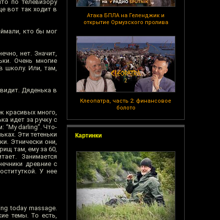
что по телевизору
е вот так ходит в
Атака БПЛА на Геленджик и
открытие Ормузского пролива
оймали, кто бы мог
ечно, нет. Значит,
ьки. Очень многие
в школу. Или, там,
 видит. Дяденька в
Клеопатра, часть 2: финансовое
болото
ек красивых много,
ка идет за ручку с
 “My darling”. Что-
ьках. Эти тетеньки
Картинки
ки. Этнически они,
ищ там, ему за 60,
тает. Занимается
нечники древние с
оституткой. У нее
ing today massage.
кие темы. То есть,