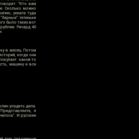
говорит: “Кто вам
те. Сколько можно
егию, уехала туда
 “барные” тетеньки
ого было таких вот
 рублем. Ричард 40
и.
чку в месяц. Потом
историй, когда они
покупает какой-то
сть, машину и все
рлин уладить дела.
“Представляете, я
чилось”. И русские
ей дом, она раньше