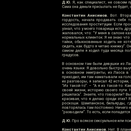
Д.Ю.
Я, как специалист, не совсем 
Сама она деньги присылать не будет, 
Константин Анисимов.
Вот. Втора
гордость, начала продавать себя 
исследования проституции. Если прос
узнал, что у моего товарища есть дру
жаловался, что: “У меня в салоне ка
нормальных клиенток. Я не знаю что 
тайки, обыкновенные ходить не хотя
сидеть, как будто я читаю книжку”. Он
самом деле я ходил туда месяца по
градусов.
В основном там были девушки из Лаос
очень языки. Я довольно быстро выуч
в основном эмигранты, из Лаоса в 
приходил, им там наматывали на голо
их разговоры, я записал 42 истории,
“Из такой-то”. – “А я из такой-то. 
своей жизни, историю своего пути. Н
решилась”. Знаете, что говорили? Вы
красивая, что я делаю среди этих? 
роскоши. Шампанское, бильярды, гд
повторялась там постоянно. Ничего н
“разводили”. То есть, если попадется
Д.Ю.
Про всякое сексуальное или пс
Константин Анисимов.
Нет. В плане