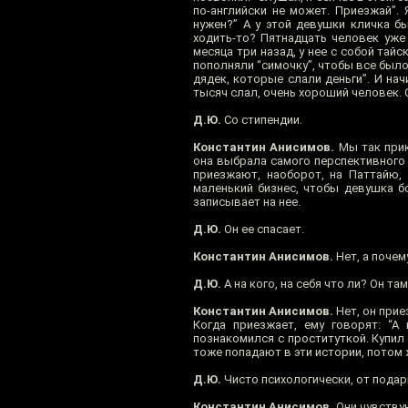
по-английски не может. Приезжай”.
нужен?” А у этой девушки кличка бы
ходить-то? Пятнадцать человек уже
месяца три назад, у нее с собой тайс
пополняли “симочку”, чтобы все было 
дядек, которые слали деньги”. И нач
тысяч слал, очень хороший человек. Ст
Д.Ю.
Со стипендии.
Константин Анисимов.
Мы так прики
она выбрала самого перспективного и
приезжают, наоборот, на Паттайю, 
маленький бизнес, чтобы девушка б
записывает на нее.
Д.Ю.
Он ее спасает.
Константин Анисимов.
Нет, а почем
Д.Ю.
А на кого, на себя что ли? Он там
Константин Анисимов.
Нет, он прие
Когда приезжает, ему говорят: “А
познакомился с проституткой. Купил 
тоже попадают в эти истории, потом 
Д.Ю.
Чисто психологически, от подар
Константин Анисимов.
Они чувствую