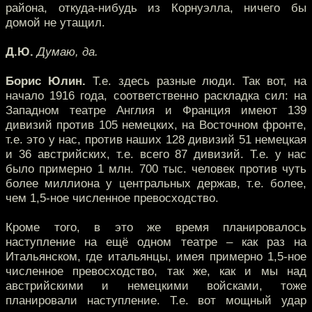
района, откуда-нибудь из Корнуэлла, ничего бы
домой не утащил.
Д.Ю.
Думаю, да.
Борис Юлин.
Т.е. здесь разные люди. Так вот, на
начало 1916 года, соответственно раскладка сил: на
Западном театре Англия и Франция имеют 139
дивизий против 105 немецких, на Восточном фронте,
т.е. это у нас, против наших 128 дивизий 51 немецкая
и 36 австрийских, т.е. всего 87 дивизий. Т.е. у нас
было примерно 1 млн. 700 тыс. человек против чуть
более миллиона у центральных держав, т.е. более,
чем 1,5-ное численное превосходство.
Кроме того, в это же время планировалось
наступление на ещё одном театре – как раз на
Итальянском, где итальянцы, имея примерно 1,5-ное
численное превосходство, так же, как и мы над
австрийскими и немецкими войсками, тоже
планировали наступление. Т.е. вот мощный удар