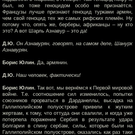
был, но тоже геноцидом особо не признаётся.
Французы лучше признают геноцид турками армян,
чем свой геноцид тех же самых рифских племён. Ну
потому что, опять же, берберы, африканцы – ну кто
это? А вот Шарль Азнавур – это да!
Д.Ю.
Он Азнавурян, говорят, на самом деле, Шанурх
Азнавурян.
Борис Юлин.
Да, армянин.
Д.Ю.
Наш человек, фактически!
Борис Юлин.
Так вот, мы вернёмся к Первой мировой
войне. Т.е. соотношение сил изменилось, попытки
союзников прорваться в Дарданеллы, высадка на
Галлиполийском полуострове привели к жутким
жертвам, к тому, что оттуда они свалили, и когда уже
потерпела поражение Сербия в результате удара
Болгарии в спину сербам, силы, которые были на
Галлиполийском полуострове, оказались как раз таки