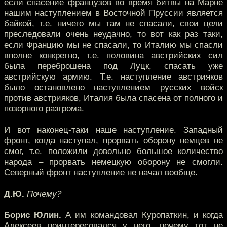
если спасение французов во время битвы на Марне
нашим наступлением в Восточной Пруссии является
байкой, т.е. ничего мы там не спасали, свои цели
преследовали очень неудачно, то вот как раз таки,
если Францию мы не спасали, то Италию мы спасли
вполне конкретно, т.е. половина австрийских сил
была переброшена под Луцк, спасать уже
австрийскую армию. Т.е. наступление австрияков
было остановлено наступлением русских войск
против австрияков, Италия была спасена от полного и
позорного разгрома.
И вот наконец-таки наше наступление. Западный
фронт, когда наступал, прорвать оборону немцев не
смог, т.е. положили довольно большое количество
народа – прорвать немецкую оборону не смогли.
Северный фронт наступление не начал вообще.
Д.Ю.
Почему?
Борис Юлин.
А им командовал Куропаткин, и когда
Алексеев поинтересовался у него, почему тот не