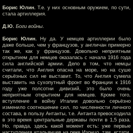
Борис Юлин.
Т.е. у них основным оружием, по сути,
стала артиллерия.
Д.Ю.
Боги войны.
Борис Юлин.
Ну да. У немцев артиллерии было
даже больше, чем у французов, у англичан примерно
так же, как у французов. Довольно неприятным
открытием для немцев оказалась с начала 1916 года
сила английской армии. Дело в том, что немцы
считали, что Англия опасна на море, но на суше
серьёзных сил не выставит. То, что Англия сумела
выставить на сухопутный фронт во Франции к 1916
году уже полсотни дивизий, это было очень
неприятным открытием для немцев. Кроме того,
вступление в войну Италии довольно серьёзно
изменило соотношение сил, по численности личного
состава, в пользу Антанты, т.е. Антанта превосходила
в это время центральные державы почти в 1,5 раза.
Но, правда, здесь какой момент есть: уже первые
наступления итальянцев на реке Изонцо, там, кстати,