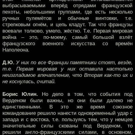
выбрасываемыми вперёд отрядами французской
пехоты, небольшими группами, где есть несколько
ручных пулемётов и обычные винтовки, т.е.
стрелковым огнём, и цепь кладут. Так что французы
воевали толково, умело, жёстко. Т.е. Первая мировая
война – это, по-моему, самый большой взлёт
французского военного искусства со времён
Наполеона.
Д.Ю.
У них по все Франции памятники стоят, везде,
т.е. Первая мировая у них оставила настолько
неизгладимое впечатление, что Вторая как-то их и
не коснулась, считай.
Борис Юлин.
Но дело в том, что события под
Верденом были важны, но они были далеко не
единственными. В это же время союзное
командование решило нанести одновременный удар с
запада и с востока, т.е. пользуясь тем, что у немцев
значительные силы скованы под Верденом, то
решили англо-французскими силами, в основном,