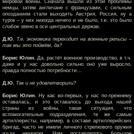
мировой войны. Сначала вышли из этой проблемы
немцы, затем англичане с французами, с сильным
опозданием стали выходить Австрия, Россия, ну а
турок – у них никогда ничего и не было, т.е. это было
слабое звено в оси центральных держав.
Д.Ю.
Т.е. экономика переходит на военные рельсы –
так мы это поймём, да?
Борис Юлин.
Да, растёт военное производство, в т.ч.
даже и у нас довольно сильно оно уже выросло,
правда полностью потребности…
Д.Ю.
Так и не удовлетворили?
Борис Юлин.
Ну как: во-первых, у нас по-прежнему
оставалась, и это оставалось до выхода нашей
страны из войны, такая ситуация, что
вспомогательные подразделения, те же самые
артиллеристы, например, в составе артиллерийских
бригад, часто не имели личного стрелкового оружия
из-за нехватки. Нам поставлялось большое