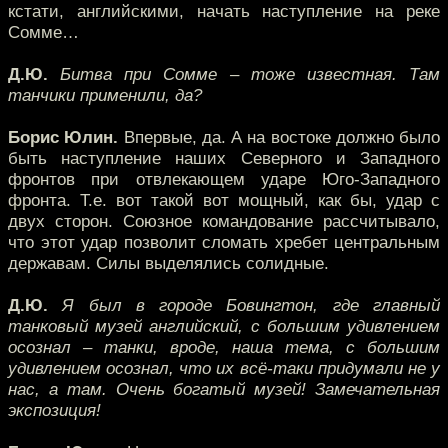
кстати, английскими, начать наступление на реке
Сомме…
Д.Ю.
Битва при Сомме – тоже известная. Там
танчики применили, да?
Борис Юлин.
Впервые, да. А на востоке должно было
быть наступление наших Северного и Западного
фронтов при отвлекающем ударе Юго-Западного
фронта. Т.е. вот такой вот мощный, как бы, удар с
двух сторон. Союзное командование рассчитывало,
что этот удар позволит сломать хребет центральным
державам. Силы выделялись солидные.
Д.Ю.
Я был в городе Бовингтон, где главный
танковый музей английский, с большим удивлением
осознал – танки, вроде, наша тема, с большим
удивлением осознал, что их всё-таки придумали не у
нас, а там. Очень богатый музей! Замечательная
экспозиция!