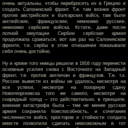
очень актуальны, чтобы перебросить их в Грецию и
создать Салоникский фронт. Т.е. там возник фронт
против австрийских и болгарских войск, там были
английские, французские, немножко русские,
немножко сербские войска. Кстати, даже после
полной оккупации Сербии сербская армия
продолжала сражаться, вот как раз на Салоникском
фронте, т.е. сербы в этом отношении показывали
себя очень достойно.
Ну и кроме того немцы решили в 1916 году перенести
основные усилия снова с Восточного на Западный
фронт, т.е. против англичан и французов. Т.е. т.к.
Россию вывести из войны не удалось, несмотря на
все успехи, несмотря на позорную сдачу
Новогеоргиевска того же самого, несмотря на
снарядный голод – это действительно, в принципе,
военная катастрофа была – тем не менее русская
армия сохранила боеспособность, и сочетание
численности войск, просторов и стойкости солдата
вместе позволили сделать невозможным в тот