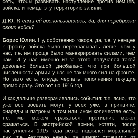
сеть, чтобы развивать наступление против немцев,
войска, и немцы эту территорию заняли.
Д.Ю.
И сами ей воспользовались, да, для переброски
своих войск?
Борис Юлин.
Ну, собственно говоря, да, т.е. у немцев
к фронту войска было перебрасывать легче, чем у
нас, т.е. им проще было маневрировать силами, чем
нам. И у нас именно из-за этого получался такой
довольно большой дисбаланс, что при большой
численности армии у нас не так много сил на фронте.
Но зато есть, откуда черпать пополнения текущие
прямо сразу. Это вот на 1916 год.
И как дальше разворачивались события: т.е. ясно, что
уже все воевать могут, у всех уже, в принципе,
снаряды и патроны в том или ином количестве есть,
т.е. мы можем сражаться, противник может
сражаться. В австрийской армии, кстати, после
наступления 1915 года резко поднялся моральный
дух, т.е. Австрию немцы за шкирку оттащили от