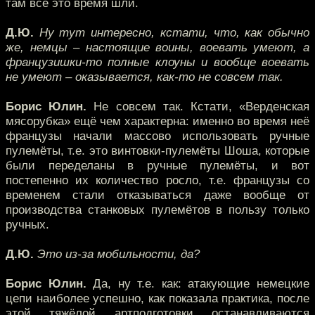
там всё это время шли.
Д.Ю.
Ну тут интересно, кстати, что, как обычно
же, немцы – настоящие воины, воевать умеют, а
французишки-то полные клоуны и вообще воевать
не умеют – оказывается, как-то не совсем так.
Борис Юлин.
Не совсем так. Кстати, «Верденская
мясорубка» ещё чем характерна: именно во время неё
французы начали массово использовать ручные
пулемёты, т.е. это винтовки-пулемёты Шоша, которые
были переделаны в ручные пулемёты, и вот
постепенно их количество росло, т.е. французы со
временем стали отказываться даже вообще от
производства станковых пулемётов в пользу только
ручных.
Д.Ю.
Это из-за мобильности, да?
Борис Юлин.
Да, ну т.е. как: атакующие немецкие
цепи наиболее успешно, как показала практика, после
этой тяжёлой артподготовки останавливаются