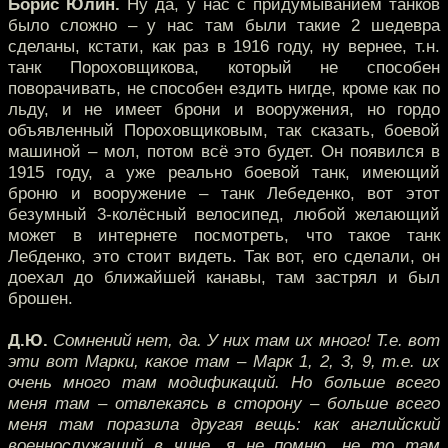
Борис Юлин.
Ну да, у нас с придумыванием танков
было сложно – у нас там были такие 2 шедевра
сделаны, кстати, как раз в 1916 году, ну вернее, т.н.
танк Пороховщикова, который не способен
поворачивать, не способен ездить нигде, кроме как по
льду, и не имеет брони и вооружения, но гордо
объявленный Пороховщиковым, так сказать, боевой
машиной – мол, потом всё это будет. Он появился в
1915 году, а уже реально боевой танк, имеющий
броню и вооружение – танк Лебеденко, вот этот
безумный 3-колёсный велосипед, любой желающий
может в интернете посмотреть, что такое танк
Лебденко, это стоит видеть. Так вот, его сделали, он
доехал до ближайшей канавы, там застрял и был
брошен.
Д.Ю.
Сомнений нет, да. У них там их много! Т.е. вот
эти вот Марки, какое там – Марк 1, 2, 3, 9, т.е. их
очень много там модификаций. Но больше всего
меня там – отвлекаясь в сторону – больше всего
меня там поразила другая вещь: как английский
военнослужащий в чине, я не помню, не то там