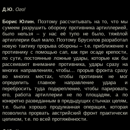
Д.Ю.
Ого!
Борис Юлин.
Поэтому рассчитывать на то, что мы
сумеем разрушить оборону противника артиллерией,
было нельзя – у нас её тупо не было, тяжёлой
артиллерии был мало. Поэтому Брусилов разработал
новую тактику прорыва обороны – т.е. приближение к
противнику с помощью сап, как при осаде крепости,
по сути, постоянные ложные удары, которые как бы
рассеивают внимание противника, удары сразу на
многих направлениях, чтобы… прорыв фронта сразу
во многих местах, чтобы противник не мог
определить главное направление удара и
перебросить туда подкрепление, чтобы парировать
его, работа артиллерии не по площадям, а по
конкретно разведанным в предыдущих стычках целям,
т.е. была хорошо продуманная операция, которая
позволила прорвать австрийский фронт практически
целиком, т.е. по всей протяжённости.