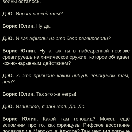
войны осталось.
Д.Ю.
Иприт всякий там?
Борис Юлин.
Ну да.
Д.Ю.
И как эфиопы на это дело реагировали?
Борис Юлин.
Ну а как ты в набедренной повязке
среагируешь на химическое оружие, которое обладает
кожно-нарывным действием?
Д.Ю.
А это признано каким-нибудь геноцидом там,
нет?
Борис Юлин.
Так это же негры!
Д.Ю.
Извините, я забылся. Да. Да.
Борис Юлин.
Какой там геноцид? Может, ещё
вспомним про то, как французы Рифское восстание
подавляли в Марокко, в Алжире? Там геноцид покруче