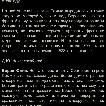
отовсюду.
Но наступление на реке Сомме выродилось в точно
такую же мясорубку, как и под Верденом, но там
фронт был чуть пошире и поэтому народу накрошили
больше, т.е. там англичане и французы продвинулись
немного, но немного, серьёзно прорвать фронт не
смогли – т.е. немцы строили новые линии обороны по
мере продвижения союзников. И потери оказались со
стороны англичан и французов около 800 тысяч
человек, со стороны немцев – 538 тысяч человек.
Д.Ю.
Атас какой-то!
Борис Юлин.
Нет, это просто вот… Сражение на реке
Сомме это, на самом деле, более даже страшная
мясорубка, чем Верденская, просто она немножко
больше растянута по расстоянию была, поэтому… и
меньше была по времени, т.е. Верденское сражение,
пожалуй, было самым длительным непрерывным
сражением, т.е. это именно мясорубка была,
постоянно работающая.