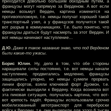
приходится довольно большим обходным путём, а
французы могут напрямую за Верденом. А вот если
немцы возьмут Верден, картина изменится на
противоположную, т.е. немцы получат хороший такой
транспортный узел, а у французов получится такой
вот разрыв в коммуникациях. Т.е. было понятно, что
французы драться будут насмерть за этот Верден. И
вот немцы начинают наступление…
Д.Ю.
Даже я такое название знаю, что под Верденом
были какие-то ужасы.
Борис Юлин.
Ну, дело в том, что обе стороны
наращивали силы постоянно, т.е. вот немцы начали
наступление, продвигались медленно, французы
защищались упорно, но немцы сумели прорвать
линии фортов, взяли ключевой форт Дуомон, т.е.
фактически выходили к Вердену. Когда возникла вот
эта пиковая ситуация, получалась картина, что вот-
вот крепость падёт. Французы использовали срочно
мобилизованный автотранспорт для переброски
войск к Вердену, т.е. они выделили для этого 6 тысяч