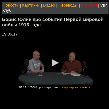
Новости
|
Картинки
|
Видео
|
Переводы
|
Магазин
|
VIP
клуб
Борис Юлин про события Первой мировой
войны 1916 года
19.06.17
53:25
|
285663 просмотра
|
текст
|
аудиоверсия
|
скачать