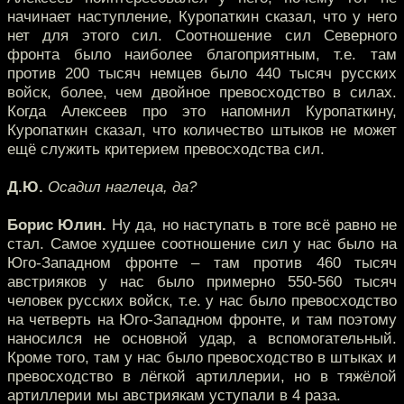
начинает наступление, Куропаткин сказал, что у него
нет для этого сил. Соотношение сил Северного
фронта было наиболее благоприятным, т.е. там
против 200 тысяч немцев было 440 тысяч русских
войск, более, чем двойное превосходство в силах.
Когда Алексеев про это напомнил Куропаткину,
Куропаткин сказал, что количество штыков не может
ещё служить критерием превосходства сил.
Д.Ю.
Осадил наглеца, да?
Борис Юлин.
Ну да, но наступать в тоге всё равно не
стал. Самое худшее соотношение сил у нас было на
Юго-Западном фронте – там против 460 тысяч
австрияков у нас было примерно 550-560 тысяч
человек русских войск, т.е. у нас было превосходство
на четверть на Юго-Западном фронте, и там поэтому
наносился не основной удар, а вспомогательный.
Кроме того, там у нас было превосходство в штыках и
превосходство в лёгкой артиллерии, но в тяжёлой
артиллерии мы австриякам уступали в 4 раза.