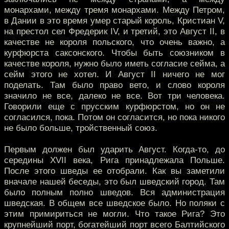
монархами, между тремя монархами. Между Петром,
в Дании в это время умер старый король, Кристиан V,
на престол сел Фредерик IV, и третий, это Август II, в
качестве не короля польского, что очень важно, а
курфюрста саксонского. Чтобы быть союзником в
качестве короля, нужно было иметь согласие сейма, а
сейм этого не хотел. И Август II ничего не мог
поделать. Там было право вето, и слово короля
значило не все, далеко не все. Вот три человека.
Говорили еще с прусским курфюрстом, но он не
согласился, пока. Потом он согласится, но пока никого
не было больше, тройственный союз.
Первым должен был ударить Август. Когда-то, до
середины XVII века, Рига принадлежала Польше.
После этого шведы ее отобрали. Как вы заметили
вначале нашей беседы, это был шведский город. Там
было полным полно шведов. Вся администрация
шведская. В общем все шведское было. Но поляки с
этим примириться не могли. Что такое Рига? Это
крупнейший порт, богатейший порт всего Балтийского