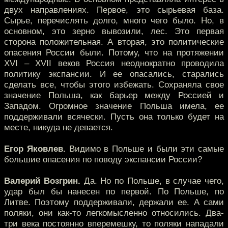
двух направлениях. Первое, это сырьевая база.
Сырье, перечислять долго, много чего было. Но, в
основном, это зерно вывозили, лес. Это первая
сторона положительная. А вторая, это политические
опасения России были. Потому, что на протяжении
XVI – XVII веков Россия неоднократно проводила
политику экспансии. И ее опасались, старались
сделать все, чтобы этого избежать. Сохраняла свое
значение Польша, как барьер между Россией и
Западом. Огромное значение Польша имела, ее
поддерживали всячески. Пусть она только будет на
месте, никуда не девается.
Егор Яковлев.
Видимо в Польше и были эти самые
большие опасения по поводу экспансии России?
Валерий Возгрин.
Да. Но по Польше, в случае чего,
удар был бы нанесен по первой. По Польше, по
Литве. Поэтому поддерживали, держали ее. А сами
поляки, они как-то легкомысленно относились. Два-
три века постоянно вперемешку, то поляки нападали