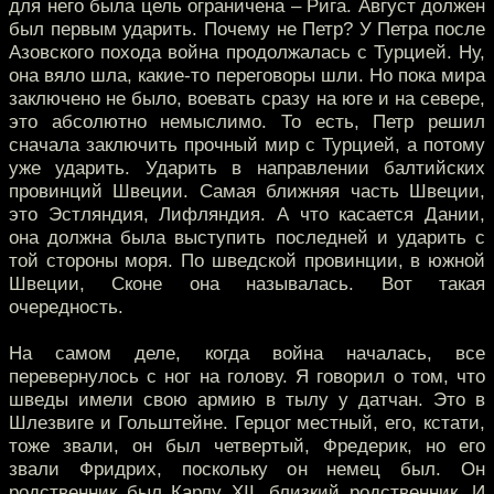
для него была цель ограничена – Рига. Август должен
был первым ударить. Почему не Петр? У Петра после
Азовского похода война продолжалась с Турцией. Ну,
она вяло шла, какие-то переговоры шли. Но пока мира
заключено не было, воевать сразу на юге и на севере,
это абсолютно немыслимо. То есть, Петр решил
сначала заключить прочный мир с Турцией, а потому
уже ударить. Ударить в направлении балтийских
провинций Швеции. Самая ближняя часть Швеции,
это Эстляндия, Лифляндия. А что касается Дании,
она должна была выступить последней и ударить с
той стороны моря. По шведской провинции, в южной
Швеции, Сконе она называлась. Вот такая
очередность.
На самом деле, когда война началась, все
перевернулось с ног на голову. Я говорил о том, что
шведы имели свою армию в тылу у датчан. Это в
Шлезвиге и Гольштейне. Герцог местный, его, кстати,
тоже звали, он был четвертый, Фредерик, но его
звали Фридрих, поскольку он немец был. Он
родственник был Карлу XII, близкий родственник. И