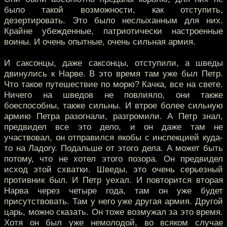
было такой возможности, как отступить,
дезертировать. Это было неслыханным для них.
Крайне убежденные, патриотически настроенные
воины. И очень опытные, очень сильная армия.
И саксонцы, даже саксонцы, отступили, а шведы
двинулись к Нарве. В это время там уже был Петр.
Что такое путешествие по морю? Качка, все на свете.
Ничего на шведов не повлияло, они также
боеспособны, также сильны. И втрое более сильную
армию Петра разогнали, разгромили. А Петр знал,
предвидел все это дело, и он даже там не
участвовал, он отправился якобы с инспекцией куда-
то на Ладогу. Подальше от этого дела. А может быть
потому, что не хотел этого позора. Он предвидел
исход этой схватки. Шведы, это очень серьезный
противник был. И Петр уехал. И повторится вторая
Нарва через четыре года, там он уже будет
присутствовать. Там у него уже другая армия. Другой
царь, можно сказать. Он тоже возмужал за это время.
Хотя он был уже немолодой, во всяком случае