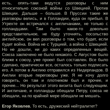
есть, опять-таки ведутся разговоры с ним
относительно союзной войны со Швецией. Против
Швеции. Дальше – больше. В Пруссии такие же
разговоры велись, и в Голландии, куда он прибыл. В
Утрехте он встречался с англичанами, не только с
голландцами. Там было какое-то довольно
представительное, не буду уточнять, посольство
английское, он вел разговоры о том, что будет, если
будет война. Война не с Турцией, а война с Швецией.
Но не дошли, ни до каких определенных вещей.
Союза заключено не было никакого. С Августом было
ближе к союзу, уже проект был составлен. Все было
сделано, практически все, осталось только подписать
его. А потом в Англию отправился из Нидерландов. В
Англии вторые переговоры уже. Я не хочу долго
говорить, он там и плотником был и прочее, и
прочее... Но результат этого визита был следующим.
И англичане, и голландцы обещали Петру, союза не
обещали, на по крайней мере обещали не мешать.
Егор Яковлев.
То есть, дружеский нейтралитет?