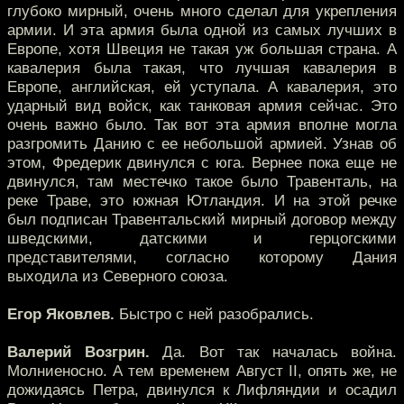
глубоко мирный, очень много сделал для укрепления
армии. И эта армия была одной из самых лучших в
Европе, хотя Швеция не такая уж большая страна. А
кавалерия была такая, что лучшая кавалерия в
Европе, английская, ей уступала. А кавалерия, это
ударный вид войск, как танковая армия сейчас. Это
очень важно было. Так вот эта армия вполне могла
разгромить Данию с ее небольшой армией. Узнав об
этом, Фредерик двинулся с юга. Вернее пока еще не
двинулся, там местечко такое было Травенталь, на
реке Траве, это южная Ютландия. И на этой речке
был подписан Травентальский мирный договор между
шведскими, датскими и герцогскими
представителями, согласно которому Дания
выходила из Северного союза.
Егор Яковлев.
Быстро с ней разобрались.
Валерий Возгрин.
Да. Вот так началась война.
Молниеносно. А тем временем Август II, опять же, не
дожидаясь Петра, двинулся к Лифляндии и осадил