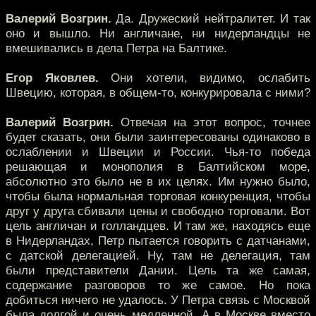
Валерий Возгрин.
Да. Дружеский нейтралитет. И так
оно и вышло. Ни англичане, ни нидерландцы не
вмешивались в дела Петра на Балтике.
Егор Яковлев.
Они хотели, видимо, ослабить
Швецию, которая, в общем-то, конкурировала с ними?
Валерий Возгрин.
Отвечая на этот вопрос, точнее
будет сказать, они были заинтересованы одинаково в
ослаблении и Швеции и России. Чья-то победа
решающая и монополия в Балтийском море,
абсолютно это было не в их целях. Им нужно было,
чтобы была нормальная торговая конкуренция, чтобы
друг у друга сбивали цены и свободно торговали. Вот
цель англичан и голландцев. И там же, находясь еще
в Нидерландах, Петр пытается говорить с датчанами,
с датской делегацией. Ну, там не делегация, там
были представители Дании. Цель та же самая,
содержание разговоров то же самое. Но пока
добиться ничего не удалось. У Петра связь с Москвой
была долгой и очень медленной. А в Москве вместо