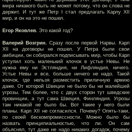
мира никакого быть не может потому, что он слова не
держит. И тут же Петр I стал предлагать Карлу XII
мир, и он на это не пошел.
Егор Яковлев.
Это какой год?
Валерий Возгрин.
Сразу после первой Нарвы. Карл
XII на договоры не пошел. У Петра были свои
амбиции, он собирался подписывать мир, чтобы Карл
уступил хоть маленький клочок в устье Невы. Не
нужна ему ни Эстляндия, ни Лифляндия, ничего.
Устье Невы и все, больше ничего не надо. Такой
клочок, где нельзя разместить приличную армию
даже. От которой Швеции не было бы ни малейшей
угрозы. Тем более, что с двух сторон тут шведские
провинции, а тут сама Швеция, Финляндия. Угрозы
там никакой не было бы. Вот такие у него были
планы. Карл XII не согласился. Почему? Опять-таки,
по своей бескомпромиссности. Можно было бы
назвать принципиальностью, что ли. Он сам
объяснял, тут даже не надо никаких догадок, почему