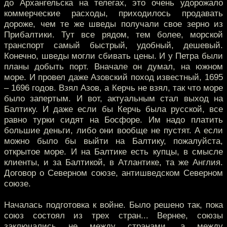
до Архангельска на телегах, это очень удорожало
коммерческие расходы, приходилось продавать
дороже, чем те же шведы получали свое зерно из
Прибалтики. Тут все рядом, тем более, морской
транспорт самый быстрый, удобный, дешевый.
Конечно, шведы могли сбивать цены. И у Петра были
планы добыть порт. Вначале он думал, на южном
море. И провел даже Азовский поход известный, 1695
– 1696 годов. Взял Азов, а Керчь не взял, так что море
было запертым. И вот, актуальным стал выход на
Балтику. И даже если бы Керчь была русской, все
равно турки сидят на Босфоре. Им надо платить
большие деньги, либо они вообще не пустят. А если
можно было бы выйти на Балтику, пожалуйста,
открытое море. И на Балтике есть купцы, в смысле
клиенты, и за Балтикой, в Атлантике, та же Англия.
Договор о Северном союзе, антишведском Северном
союзе.
Началась подготовка к войне. Было решено так, пока
союз состоял из трех стран... Вернее, союзы
заключались не между странами, а между