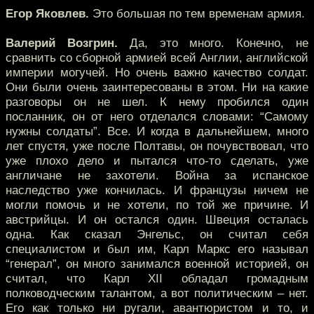
Егор Яковлев.
Это большая по тем временам армия.
Валерий Возгрин.
Да, это много. Конечно, не
сравнить со сборной армией всей Англии, английской
империи могучей. Но очень важно качество солдат.
Они были очень заинтересованы в этом. Ни на какие
разговоры он не шел. К нему пробился один
посланник, он от него отделался словами: “Самому
нужны солдаты”. Все. И когда в дальнейшем, много
лет спустя, уже после Полтавы, он почувствовал, что
уже плохо дело и пытался что-то сделать, уже
англичане не захотели. Война за испанское
наследство уже кончилась. И французы ничем не
могли помочь и не хотели, по той же причине. И
австрийцы. И он остался один. Швеция осталась
одна. Как сказал Энгельс, он считал себя
специалистом и был им, Карл Маркс его называл
“генерал”, он много занимался военной историей, он
считал, что Карл XII обладал громадным
полководческим талантом, а вот политическим – нет.
Его как только ни ругали, авантюристом и то, и