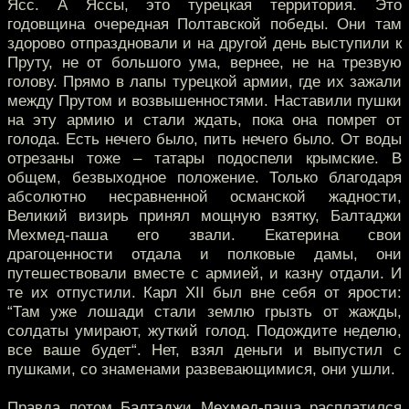
Ясс. А Яссы, это турецкая территория. Это
годовщина очередная Полтавской победы. Они там
здорово отпраздновали и на другой день выступили к
Пруту, не от большого ума, вернее, не на трезвую
голову. Прямо в лапы турецкой армии, где их зажали
между Прутом и возвышенностями. Наставили пушки
на эту армию и стали ждать, пока она помрет от
голода. Есть нечего было, пить нечего было. От воды
отрезаны тоже – татары подоспели крымские. В
общем, безвыходное положение. Только благодаря
абсолютно несравненной османской жадности,
Великий визирь принял мощную взятку, Балтаджи
Мехмед-паша его звали. Екатерина свои
драгоценности отдала и полковые дамы, они
путешествовали вместе с армией, и казну отдали. И
те их отпустили. Карл XII был вне себя от ярости:
“Там уже лошади стали землю грызть от жажды,
солдаты умирают, жуткий голод. Подождите неделю,
все ваше будет“. Нет, взял деньги и выпустил с
пушками, со знаменами развевающимися, они ушли.
Правда потом Балтаджи Мехмед-паша расплатился