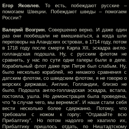
Егор Яковлев.
То есть, побеждают русские –
помогаем Швеции. Побеждают шведы – помогаем
России?
Валерий Возгрин.
Совершенно верно. И даже один
раз они пообещали не вмешиваться, а когда шли
переговоры на Аландских островах, в 1714 году, потом
в 1718 году после смерти Карла XII, эскадра англо-
голландская подошла. Ну, с русским флотом не
сравнить, у нас по сути одни галеры были в деле.
Корабельный флот даже при Петре был слабым. Ну,
было несколько кораблей, но никакого сравнения с
датским флотом, со шведским флотом, я не говорю о
морских державах, Англии, Голландии, близко не
было. Подошла англо-голландская эскадра, встала,
постояла, ушла. Но демонстрация была проведена,
что “в случае чего, мы вернемся”. И наши стали себя
вести несколько более сдержанно. Потому, что
требовали с ножом к горлу: “Отдавайте всю
Прибалтику”. Но потом надолго не хватило их,
Прибалтику пришлось отдать, по Ништадтскому