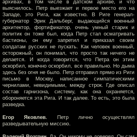
архивах, в том числе в датском архиве, и что
выяснилось. Петр выезжает и первое место его на
Западе, это Рига, как известно. В Риге генерал-
губернатор Эрик Дальберг, выдающийся военный
архитектор, фортификатор, очень умный старик и
политик он тоже был, когда Петр стал осматривать
бастионы, он ему запретил и приказал своим
солдатам русских не пускать. Как человек военный,
осторожный, он понимал, что просто так ничего не
делается. И когда говорится, что Петра он этим
оскорбил, конечно оскорбил, все правильно. Но дыма
здесь без огня не было. Петр отправил прямо из Риги
письмо в Москву, написанное симпатическими
чернилами, невидимыми, между строк. Где описал
состав гарнизона, систему, как она охраняется,
обороняется эта Рига. И так далее. То есть, это была
разведка.
Егор Яковлев.
Петр лично осуществлял
разведывательную миссию.
Валерий Возгрин.
Да. Он никому не доверял. Он сам