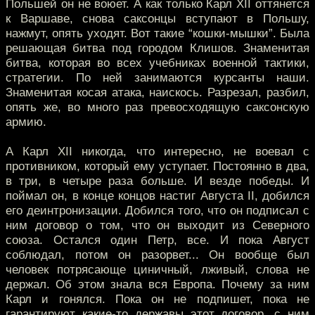
Польшей он не воюет. А как только Карл XII оттянется
к Варшаве, снова саксонцы вступают в Польшу,
нажмут, опять уходят. Вот такие “кошки-мышки”. Была
решающая битва под городом Клишов. Знаменитая
битва, которая во всех учебниках военной тактики,
стратегии. По ней занимаются курсанты наши.
Знаменитая косая атака, наискось. Разрезал, разбил,
опять же, во много раз превосходящую саксонскую
армию.
А Карл XII никогда, что интересно, не воевал с
противником, который ему уступает. Постоянно в два,
в три, в четыре раза больше. И везде победы. И
поймал он, в конце концов настиг Августа II, добился
его деинтронизации. Добился того, что он подписал с
ним договор о том, что он выходит из Северного
союза. Остался один Петр, все. И пока Август
соблюдал, потом он разорвет... Он вообще был
человек потрясающе циничный, лживый, слова не
держал. Об этом знала вся Европа. Почему за ним
Карл и гонялся. Пока он не подпишет, пока не
гарантируют какие-то державы этот договор, с ним