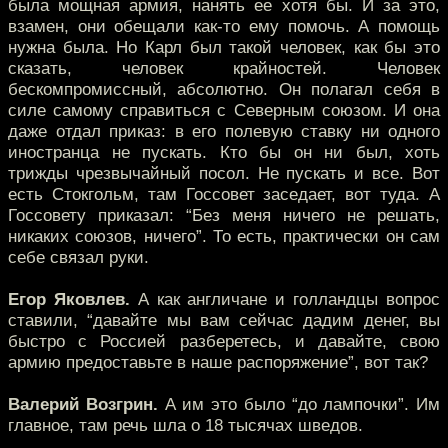
была мощная армия, нанять ее хотя бы. И за это,
взамен, они обещали как-то ему помочь. А помощь
нужна была. Но Карл был такой человек, как бы это
сказать, человек крайностей. Человек
бескомпромиссный, абсолютно. Он полагал себя в
силе самому справиться с Северным союзом. И она
даже отдал приказ: в его полевую ставку ни одного
иностранца не пускать. Кто бы он ни был, хоть
трижды чрезвычайный посол. Не пускать и все. Вот
есть Стокгольм, там Госсовет заседает, вот туда. А
Госсовету приказал: “Без меня ничего не решать,
никаких союзов, ничего”. То есть, практически он сам
себе связал руки.
Егор Яковлев.
А как англичане и голландцы вопрос
ставили, “давайте мы вам сейчас дадим денег, вы
быстро с Россией разберетесь, и давайте, свою
армию предоставьте в наше распоряжение”, вот так?
Валерий Возгрин.
А им это было “до лампочки”. Им
главное, там речь шла о 18 тысячах шведов.