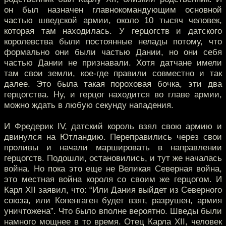
он был назначен главнокомандующим основной
частью шведской армии, около 10 тысяч человек,
которая там находилась. У герцогств и датского
королевства были постоянные нелады потому, что
формально они были частью Дании, но они себя
частью Дании не признавали. Хотя датчане имели
там свои земли, кое-где правили совместно и так
далее. Это была такая пороховая бочка, эти два
герцогства. Ну, и герцог находится во главе армии,
можно ждать в любую секунду нападения.
И Фредерик IV, датский король взял свою армию и
двинулся на Ютландию. Переправились через свои
проливы и начали маршировать в направлении
герцогств. Подошли, остановились, и тут же началась
война. Но пока это еще не Великая Северная война,
это местная война короля со своим же герцогом. И
Карл XII заявил, что: “Или Дания выйдет из Северного
союза, или Копенгаген будет взят, разрушен, армия
уничтожена”. Что было вполне вероятно. Шведы были
намного мощнее в то время. Отец Карла XII, человек