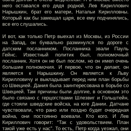
него оставался его дядя родной, Лев Кириллович
Нарышкин, брат его матери, Натальи Кирилловны.
Который как бы замещал царя, все ему подчинялись,
все его слушались.
И вот, как только Петр выехал из Москвы, из России
на Запад, он буквально разминулся по дороге с
датским посланником. Посланника звали Пауль
Гейнс. Известный политик был, полномочный
посланник. Хотя он не был послом, но он имел очень
большие полномочия. И первое, что он делает, он
является к Нарышкину. Он является к Льву
Кирилловичу и выкладывает перед ним план борьбы
со Швецией. Дания была заинтересована в борьбе со
Швецией. Там причины были долгие, в основном это
было связано с герцогствами Шлезвиг и Гольштейн,
где стояли шведские войска, на юге Дании. Датчане
чувствовали, что рано или поздно будет очередная
война, они постоянно воевали. Кто кого. И Лев
Кириллович говорит: “Так с удовольствием. План
такой уже есть у нас”. То есть, Петр когда уезжал, они