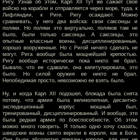
Ригу. Узнав об этом, Карл XII тут же сажает свое
войско на корабли и отправляется через море, туда, к
Лифляндии, к Риге. Ригу осаждают. Можно
сравнивать, у него два войска: свои саксонцы и
поляки. Но поляки это виртуально, поляков там не
было, были только саксонцы. А саксонцы, это
опытные классные воины, дисциплинированные,
хорошо вооруженные. Но с Ригой ничего сделать не
могут. Рига вообще была мощнейшей крепостью.
Ригу вообще исторически пока никто не брал.
Бывало, что ее сдавали, она капитулировала, это
было. Но силой оружия ее никто не брал.
Непобедимая просто, невозможно ее взять было.
Ну, и когда Карл XII подошел, блокада была снята
потому, что армия была великолепная, десантно-
экспедиционный корпус мощный был,
тренированный, дисциплинированный. И вообще, это
была редкая армия по боеспособности. Об этом
можно много говорить. Я только одно хочу сказать,
шведские воины свято верили в короля, как в Бога.
Они были абсолютно преданы королю, для них не