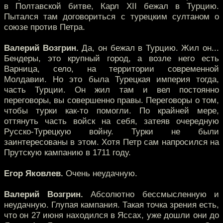
в Полтавской битве, Карл XII бежал в Турцию.
Пытался там договориться с турецким султаном о
союзе против Петра.
Валерий Возгрин.
Да, он бежал в Турцию. Жил он...
Бендеры, это крупный город, а возле него есть
Варница, село, на территории современной
Молдавии. Но это была Турецкая империя тогда,
часть Турции. Он жил там и вел постоянно
переговоры, вы совершенно правы. Переговоры о том,
чтобы турки как-то помогли. По крайней мере,
оттянуть часть войск на себя, затеяв очередную
Русско-Турецкую войну. Турки не были
заинтересованы в этом. Хотя Петр сам напросился на
Прутскую кампанию в 1711 году.
Егор Яковлев.
Очень неудачную.
Валерий Возгрин.
Абсолютно бессмысленную и
неудачную. Глупая кампания. Такая точка зрения есть,
что он 27 июня находился в Яссах, уже дошли они до