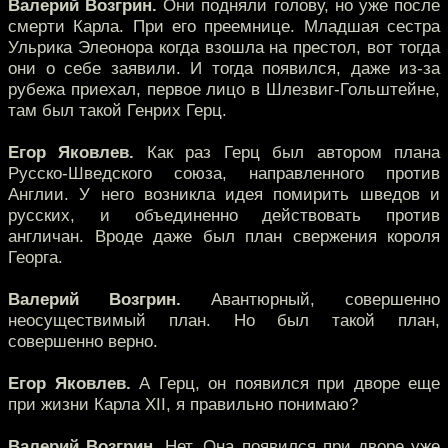
Валерий Возгрин.
Они подняли голову, но уже после
смерти Карла. При его преемнице. Младшая сестра
Ульрика Элеонора когда взошла на престол, вот тогда
они о себе заявили. И тогда появился, даже из-за
рубежа приехал, первое лицо в Шлезвиг-Гольштейне,
там был такой Генрих Герц.
Егор Яковлев.
Как раз Герц был автором плана
Русско-Шведского союза, направленного против
Англии. У него возникла идея помирить шведов и
русских, и объединенно действовать против
англичан. Вроде даже был план свержения короля
Георга.
Валерий Возгрин.
Авантюрный, совершенно
неосуществимый план. Но был такой план,
совершенно верно.
Егор Яковлев.
А Герц, он появился при дворе еще
при жизни Карла XII, я правильно понимаю?
Валерий Возгрин.
Нет. Она появился при дворе уже