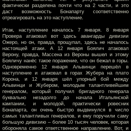
фактически разделена почти что на 2 части, и это
даст возможность Бонапарту соответственно
отреагировать на это наступление.
Итак, наступление началось 7 января. 8 января
Провера атаковал вот здесь авангарды дивизии
Ожеро, но он, правда, прощупал, здесь не началось
настоящей атаки. А 12 января Боялич атаковал
Верону, правда, Массена из Вероны вышел и этому
Бояличу нанёс такое поражение, что он бежал в горы.
Одновременно 12 января Альвинци перешёл в
наступление и атаковал в горах Жубера на плато
Корона, и 12 января шёл упорный бой между
Альвинци и Жубером, молодым талантливейшим
генералом, который получил бригадного генерала
буквально незадолго до начала Итальянской
кампании, и молодой, практически ровесник
Бонапарта, он очень быстро выдвинулся в число
самых талантливых генералов, и ему поручили саму
большую дивизию – более 10 тысяч человек, которая
обороняла самое ответственное направление. Вот, и