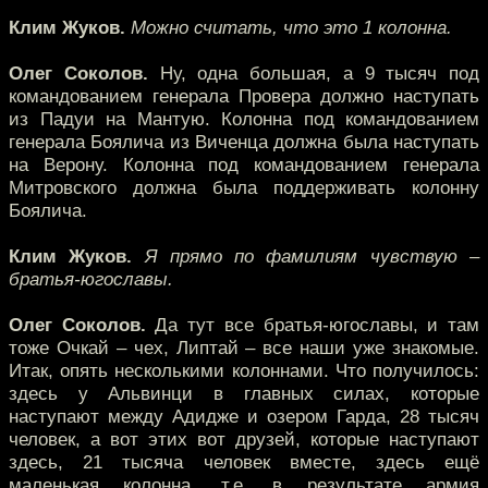
Клим Жуков.
Можно считать, что это 1 колонна.
Олег Соколов.
Ну, одна большая, а 9 тысяч под
командованием генерала Провера должно наступать
из Падуи на Мантую. Колонна под командованием
генерала Боялича из Виченца должна была наступать
на Верону. Колонна под командованием генерала
Митровского должна была поддерживать колонну
Боялича.
Клим Жуков.
Я прямо по фамилиям чувствую –
братья-югославы.
Олег Соколов.
Да тут все братья-югославы, и там
тоже Очкай – чех, Липтай – все наши уже знакомые.
Итак, опять несколькими колоннами. Что получилось:
здесь у Альвинци в главных силах, которые
наступают между Адидже и озером Гарда, 28 тысяч
человек, а вот этих вот друзей, которые наступают
здесь, 21 тысяча человек вместе, здесь ещё
маленькая колонна, т.е. в результате армия