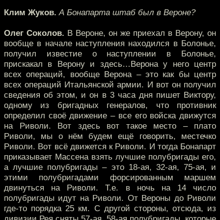
Клим Жуков.
А Бонапарта штаб был в Вероне?
Олег Соколов.
В Вероне, он же приехал в Верону, он
вообще в начале наступления находился в Болонье,
получил известие о наступлении в Болонье,
прискакал в Верону и здесь…Верона у него центр
всех операций, вообще Верона – это как бы центр
всех операций Итальянской армии. И вот он получил
сведения об этом, и он в 3 часа дня пишет Виктору,
одному из бригадных генералов, что противник
определил своё движение – все его войска движутся
на Риволи. Вот здесь вот такое место – плато
Риволи, мы о нём будем ещё говорить, местечко
Риволи. Вот всё движется к Риволи. И тогда Бонапарт
приказывает Массена взять лучшие полубригады его,
а лучшие полубригады – это 18-ая, 32-ая, 75-ая, и
этими полубригадами форсированным маршем
двинуться на Риволи. Т.е. в ночь на 14 число
полубригады идут на Риволи. От Вероны до Риволи
где-то порядка 25 км. С другой стороны, отсюда, из
дивизии Рея сняты 57-ая, 58-ая полубригады, которые