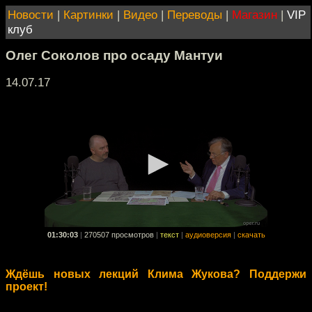
Новости
|
Картинки
|
Видео
|
Переводы
|
Магазин
|
VIP
клуб
Олег Соколов про осаду Мантуи
14.07.17
01:30:03
|
270507 просмотров
|
текст
|
аудиоверсия
|
скачать
Ждёшь новых лекций Клима Жукова? Поддержи
проект!