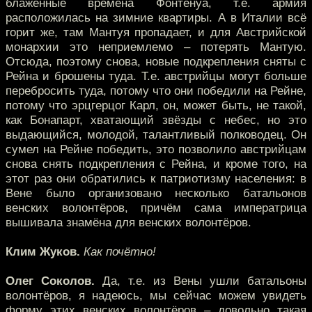
блаженные времена Фонтенуа, т.е. армия
расположилась на зимние квартиры. А в Италии всё
горит же, там Мантуя пропадает, и для Австрийской
монархии это неприемлемо – потерять Мантую.
Отсюда, поэтому снова, новые подкрепления сняты с
Рейна и брошены туда. Т.е. австрийцы могут больше
перебросить туда, потому что они победили на Рейне,
потому что эрцгерцог Карл, он, может быть, не такой,
как Бонапарт, хватающий звёзды с небес, но это
выдающийся, молодой, талантливый полководец. Он
сумел на Рейне победить, это позволило австрийцам
снова снять подкрепления с Рейна, и кроме того, на
этот раз они обратились к патриотизму населения: в
Вене было организовано несколько батальонов
венских волонтёров, причём сама императрица
вышивала знамёна для венских волонтёров.
Клим Жуков.
Как почётно!
Олег Соколов.
Да, т.е. из Вены ушли батальоны
волонтёров, я надеюсь, мы сейчас можем увидеть
форму этих венских волонтёров – довольно такая