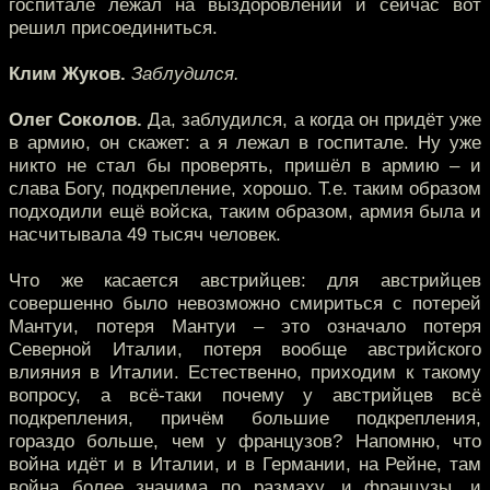
госпитале лежал на выздоровлении и сейчас вот
решил присоединиться.
Клим Жуков.
Заблудился.
Олег Соколов.
Да, заблудился, а когда он придёт уже
в армию, он скажет: а я лежал в госпитале. Ну уже
никто не стал бы проверять, пришёл в армию – и
слава Богу, подкрепление, хорошо. Т.е. таким образом
подходили ещё войска, таким образом, армия была и
насчитывала 49 тысяч человек.
Что же касается австрийцев: для австрийцев
совершенно было невозможно смириться с потерей
Мантуи, потеря Мантуи – это означало потеря
Северной Италии, потеря вообще австрийского
влияния в Италии. Естественно, приходим к такому
вопросу, а всё-таки почему у австрийцев всё
подкрепления, причём большие подкрепления,
гораздо больше, чем у французов? Напомню, что
война идёт и в Италии, и в Германии, на Рейне, там
война более значима по размаху, и французы, и