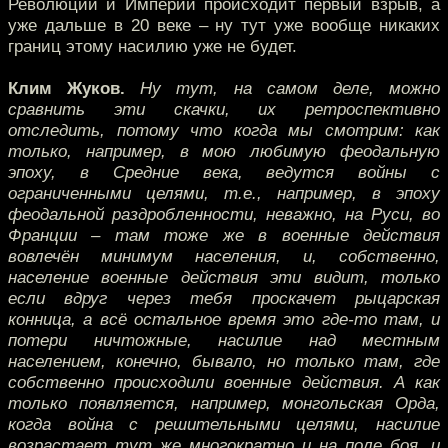
Революции и Империи происходит первый взрыв, а
уже дальше в 20 веке – ну тут уже вообще никаких
границ этому насилию уже не будет.
Клим Жуков.
Ну тут, на самом деле, можно
сравнить эти скачки, их ретроспективно
отследить, потому что когда мы смотрим: как
только, например, в мою любимую феодальную
эпоху, в Средние века, ведутся войны с
ограниченными целями, т.е., например, в эпоху
феодальной раздробленности, неважно, на Руси, во
Франции – там тоже же в военные действия
вовлечён минимум населения, и, собственно,
население военные действия эти видит, только
если вдруг через тебя проскачет рыцарская
конница, а всё остальное время это где-то там, и
потери ничтожные, насилие над местным
населением, конечно, бывало, но только там, где
собственно происходили военные действия. А как
только появляется, например, монгольская Орда,
когда война с решительными целями, насилие
возрастает тут же многократно и на поле боя, и