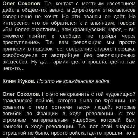
Олег Соколов.
Т.е. контакт с местным населением
даёт, в общем-то, аванс, а Директория этих авансов
совершенно не хочет. Но эти авансы он даёт. Но
интересно, что он обратился к итальянцам, говоря:
«Вы более счастливы, чем французский народ – вы
сможете прийти к свободе, не пройдя через
преступление». Т.е. вам революцию мы просто
принесли в подарок, т.е. свержение старого порядка,
освобождение от австрийцев без революционных
эксцессов. Ну да – армия где-то прошла, где-то там
чего-то…
Клим Жуков.
Но это не гражданская война.
Олег Соколов.
Но это не сравнить с той чудовищной
гражданской войной, которая была во Франции, не
сравнить с теми сотнями тысяч людей, которые
погибли во Франции в ходе революции, с тем
огромным материальным ущербом, который был
нанесён в ходе революции. Т.е. вот этой анархии
страшной не было, просто войска где-то прошли, но в