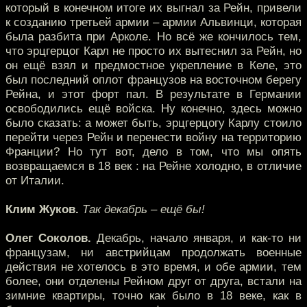
который в конечном итоге их выгнал за Рейн, привели
к созданию третьей армии – армии Альвинци, которая
была разбита при Арколе. Но всё же кончилось тем,
что эрцгерцог Карл не просто их вытеснил за Рейн, но
он ещё взял и предмостное укрепление в Келе, это
был последний оплот французов на восточном берегу
Рейна, и этот форт пал. В результате в Германии
освободились ещё войска. Ну конечно, здесь можно
было сказать: а может быть, эрцгерцогу Карлу стоило
перейти через Рейн и перенести войну на территорию
Франции? Но тут вот, дело в том, что мы опять
возвращаемся в 18 век : на Рейне холодно, в отличие
от Италии.
Клим Жуков.
Так декабрь – ещё бы!
Олег Соколов.
Декабрь, начало января, и как-то ни
французам, ни австрийцам продолжать военные
действия не хотелось в это время, и обе армии, тем
более, они отделены Рейном друг от друга, встали на
зимние квартиры, точно как было в 18 веке, как в