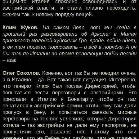
общем-то Италия спокойно освободилась и от
австрийской власти, и стала плавно переходить,
скажем так, к новому порядку вещей.
Клим Жуков.
На самом деле, вот мы когда в
прошлый раз разговаривали об Арколе: в Милан
приезжает молодой художник Гро, вроде, война идёт,
а он там приехал порисовать – и всё в порядке. А он
бы так по Италии во время революции пойди поезди
– ага!
Олег Соколов.
Конечно, вот так бы не поездил очень,
а в Италию – да. Вот такая вот ситуация. Интересно,
что генерал Кларк был послан Директорией, чтобы
попытаться вести переговоры с австрийцами. Его
прислали в Италию к Бонапарту, чтобы он там
обратился к австрийской армии, чтобы ему там дали
пропуск в Вену, и попытаться завязать мирные
переговоры на тех вот условиях, которые Директория
хотела – так австрийцы не дали ему паспортов, не
пропустили его, сказали: нет. Потому что они
уверены, что на Рейне они разбили, там же главные