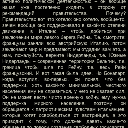
активно политической деятельностью – он вообще
начал уже постепенно уходить в сторону от
рекомендаций правительства. Почему?
Правительство вот что хотело: оно хотело, вообще-то,
зачем вообще оно поддерживало в какой-то степени
движение в Италию – чтобы добиться при
заключении мира левого берега Рейна. Т.е. смотрите:
французы заняли всю австрийскую Италию, потом
заключают мир и предлагают: мы отдадим вам это, а
нам, пожалуйста, верните Нидерланды, т.е. Южные
Нидерланды – современная территория Бельгии, т.е.
граница чтобы шла по Рейну, т.е. весь Рейн
французский. И вот такая была идея. Но Бонапарт,
когда вступил, во-первых, он понял, что без
поддержки, хоть какой-то минимальной, местного
населения ему не справиться, у него не хватает сил.
Он не может вести чисто военную войну, ему нужна
поддержка мирного населения, поэтому он
обращается к патриотическим чувствам итальянцев,
которые хотят освободиться от австрийцев, а это
приводит к тому, что должен давать какие-то
обещания по поводу создания свободных государств.