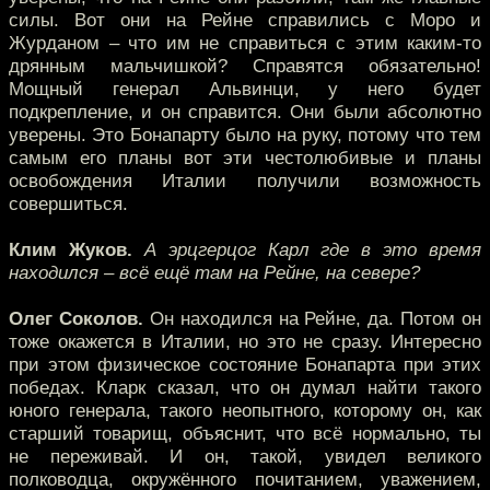
силы. Вот они на Рейне справились с Моро и
Журданом – что им не справиться с этим каким-то
дрянным мальчишкой? Справятся обязательно!
Мощный генерал Альвинци, у него будет
подкрепление, и он справится. Они были абсолютно
уверены. Это Бонапарту было на руку, потому что тем
самым его планы вот эти честолюбивые и планы
освобождения Италии получили возможность
совершиться.
Клим Жуков.
А эрцгерцог Карл где в это время
находился – всё ещё там на Рейне, на севере?
Олег Соколов.
Он находился на Рейне, да. Потом он
тоже окажется в Италии, но это не сразу. Интересно
при этом физическое состояние Бонапарта при этих
победах. Кларк сказал, что он думал найти такого
юного генерала, такого неопытного, которому он, как
старший товарищ, объяснит, что всё нормально, ты
не переживай. И он, такой, увидел великого
полководца, окружённого почитанием, уважением,