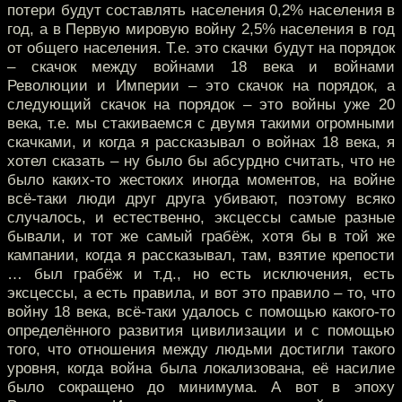
потери будут составлять населения 0,2% населения в
год, а в Первую мировую войну 2,5% населения в год
от общего населения. Т.е. это скачки будут на порядок
– скачок между войнами 18 века и войнами
Революции и Империи – это скачок на порядок, а
следующий скачок на порядок – это войны уже 20
века, т.е. мы стакиваемся с двумя такими огромными
скачками, и когда я рассказывал о войнах 18 века, я
хотел сказать – ну было бы абсурдно считать, что не
было каких-то жестоких иногда моментов, на войне
всё-таки люди друг друга убивают, поэтому всяко
случалось, и естественно, эксцессы самые разные
бывали, и тот же самый грабёж, хотя бы в той же
кампании, когда я рассказывал, там, взятие крепости
… был грабёж и т.д., но есть исключения, есть
эксцессы, а есть правила, и вот это правило – то, что
войну 18 века, всё-таки удалось с помощью какого-то
определённого развития цивилизации и с помощью
того, что отношения между людьми достигли такого
уровня, когда война была локализована, её насилие
было сокращено до минимума. А вот в эпоху