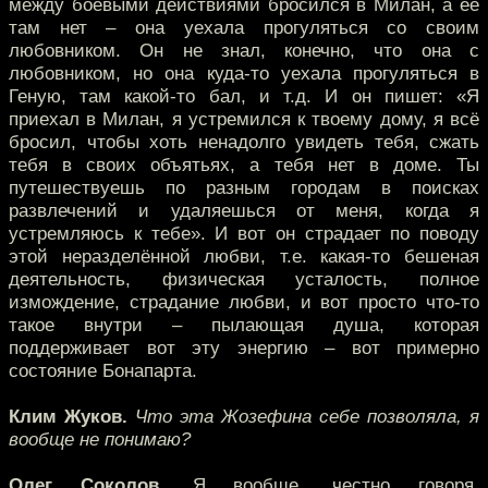
между боевыми действиями бросился в Милан, а её
там нет – она уехала прогуляться со своим
любовником. Он не знал, конечно, что она с
любовником, но она куда-то уехала прогуляться в
Геную, там какой-то бал, и т.д. И он пишет: «Я
приехал в Милан, я устремился к твоему дому, я всё
бросил, чтобы хоть ненадолго увидеть тебя, сжать
тебя в своих объятьях, а тебя нет в доме. Ты
путешествуешь по разным городам в поисках
развлечений и удаляешься от меня, когда я
устремляюсь к тебе». И вот он страдает по поводу
этой неразделённой любви, т.е. какая-то бешеная
деятельность, физическая усталость, полное
измождение, страдание любви, и вот просто что-то
такое внутри – пылающая душа, которая
поддерживает вот эту энергию – вот примерно
состояние Бонапарта.
Клим Жуков.
Что эта Жозефина себе позволяла, я
вообще не понимаю?
Олег Соколов.
Я вообще, честно говоря,