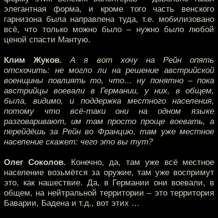
элегантная форма, и кроме того часть венского
гарнизона была направлена туда, т.е. мобилизовано
всё, что только можно было – нужно было любой
ценой спасти Мантую.
Клим Жуков.
А я вот хочу на Рейн опять
отскочить: не могло ли на решение австрийской
военщины повлиять то, что… ну понятно – пока
австрийцы воевали в Германии, у них, в общем,
была, видимо, и поддержка местного населения,
потому что всё-таки они на одном языке
разговаривают, им там просто проще воевать, а
перейдёшь за Рейн во Францию, там уже местное
население скажет: чего это вы тут?
Олег Соколов.
Конечно, да, там уже всё местное
население возьмётся за оружие, там уже воспримут
это, как нашествие. Да, в Германии они воевали, в
общем, на нейтральной территории – это территория
Баварии, Бадена и т.д., вот этих …