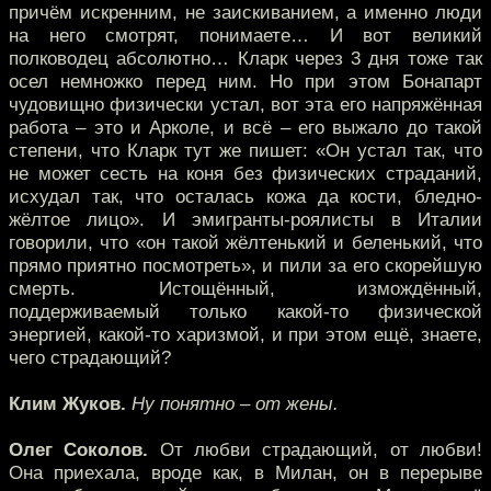
причём искренним, не заискиванием, а именно люди
на него смотрят, понимаете… И вот великий
полководец абсолютно… Кларк через 3 дня тоже так
осел немножко перед ним. Но при этом Бонапарт
чудовищно физически устал, вот эта его напряжённая
работа – это и Арколе, и всё – его выжало до такой
степени, что Кларк тут же пишет: «Он устал так, что
не может сесть на коня без физических страданий,
исхудал так, что осталась кожа да кости, бледно-
жёлтое лицо». И эмигранты-роялисты в Италии
говорили, что «он такой жёлтенький и беленький, что
прямо приятно посмотреть», и пили за его скорейшую
смерть. Истощённый, измождённый,
поддерживаемый только какой-то физической
энергией, какой-то харизмой, и при этом ещё, знаете,
чего страдающий?
Клим Жуков.
Ну понятно – от жены.
Олег Соколов.
От любви страдающий, от любви!
Она приехала, вроде как, в Милан, он в перерыве