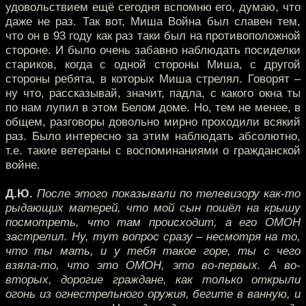
удовольствием ещё сегодня вспомню его, думаю, что
даже не раз. Так вот, Миша Война был славен тем,
что он в 93 году как раз таки был на противоположной
стороне. И было очень забавно наблюдать посиделки
стариков, когда с одной стороны Миша, с другой
стороны ребята, в которых Миша стрелял. Говорят –
ну что, рассказывай, значит, падла, с какого окна ты
по нам лупил в этом Белом доме. Но, тем не менее, в
общем, разговоры довольно мирно проходили всякий
раз. Было интересно за этим наблюдать абсолютно,
т.е. такие ветераны с воспоминаниями о гражданской
войне.
Д.Ю.
После этого показывали по телевизору как-то
рыдающих матерей, что мой сын пошёл на крышу
посмотреть, что там происходит, а его ОМОН
застрелил. Ну, тут вопрос сразу – несмотря на то,
что ты мать, и у тебя такое горе, ты с чего
взяла-то, что это ОМОН, это во-первых. А во-
вторых, дорогие граждане, как только открыли
огонь из огнестрельного оружия, бегите в ванную, и