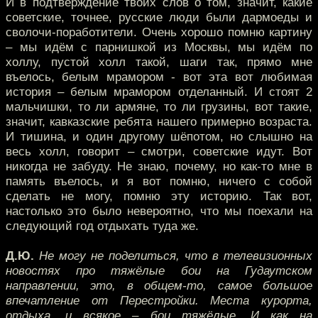
И в подтверждение твоих слов о том, значит, какие
советские, точнее, русские люди были дармоеды и
сволочи-поработители. Очень хорошо помню картину
– мы идём с парнишкой из Москвы, мы идём по
холлу, пустой холл такой, шаги так, прямо мне
въелось, белым мрамором - вот эта вот любимая
история – белым мрамором отделанный. И стоят 2
мальчишки, то ли армяне, то ли грузины, вот такие,
значит, кавказские ребята нашего примерно возраста.
И тишина, и один другому шёпотом, но слышно на
весь холл, говорит – смотри, советские идут. Вот
никогда не забуду. Не знаю, почему, но как-то мне в
память въелось, и я вот помню, ничего с собой
сделать не могу, помню эту историю. Так вот,
настолько это было невероятно, что мы поехали на
следующий год отдыхать туда же.
Д.Ю.
Не могу не поделиться, что в телевизионных
новостях про тяжёлые бои на Гудаутском
направлении, это, в общем-то, самое большое
впечатление от Перестройки. Места курорта,
отдыха, и всякое – бои тяжёлые. И как на