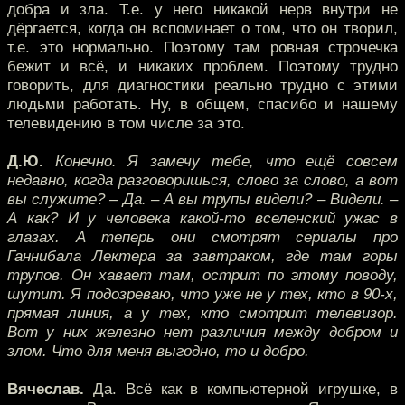
добра и зла. Т.е. у него никакой нерв внутри не
дёргается, когда он вспоминает о том, что он творил,
т.е. это нормально. Поэтому там ровная строчечка
бежит и всё, и никаких проблем. Поэтому трудно
говорить, для диагностики реально трудно с этими
людьми работать. Ну, в общем, спасибо и нашему
телевидению в том числе за это.
Д.Ю.
Конечно. Я замечу тебе, что ещё совсем
недавно, когда разговоришься, слово за слово, а вот
вы служите? – Да. – А вы трупы видели? – Видели. –
А как? И у человека какой-то вселенский ужас в
глазах. А теперь они смотрят сериалы про
Ганнибала Лектера за завтраком, где там горы
трупов. Он хавает там, острит по этому поводу,
шутит. Я подозреваю, что уже не у тех, кто в 90-х,
прямая линия, а у тех, кто смотрит телевизор.
Вот у них железно нет различия между добром и
злом. Что для меня выгодно, то и добро.
Вячеслав.
Да. Всё как в компьютерной игрушке, в