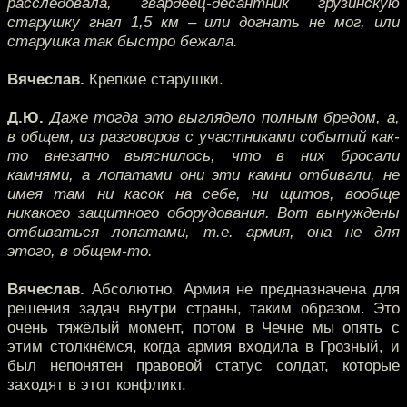
расследовала, гвардеец-десантник грузинскую
старушку гнал 1,5 км – или догнать не мог, или
старушка так быстро бежала.
Вячеслав.
Крепкие старушки.
Д.Ю.
Даже тогда это выглядело полным бредом, а,
в общем, из разговоров с участниками событий как-
то внезапно выяснилось, что в них бросали
камнями, а лопатами они эти камни отбивали, не
имея там ни касок на себе, ни щитов, вообще
никакого защитного оборудования. Вот вынуждены
отбиваться лопатами, т.е. армия, она не для
этого, в общем-то.
Вячеслав.
Абсолютно. Армия не предназначена для
решения задач внутри страны, таким образом. Это
очень тяжёлый момент, потом в Чечне мы опять с
этим столкнёмся, когда армия входила в Грозный, и
был непонятен правовой статус солдат, которые
заходят в этот конфликт.