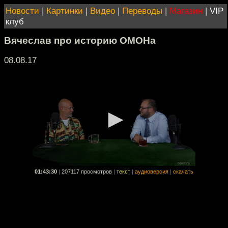
Новости
|
Картинки
|
Видео
|
Переводы
|
Магазин
|
VIP
клуб
Вячеслав про историю ОМОНа
08.08.17
01:43:30
|
207117 просмотров
|
текст
|
аудиоверсия
|
скачать