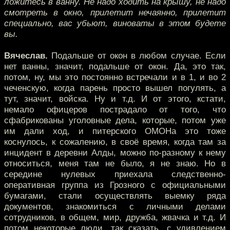
ложитесь в ванну. Не надо ходить на крышу, не надо
смотреть в окно, прилетит нечаянно, прилетит
специально, вас убьют, виноваты в этом будете
вы.
Вячеслав.
Подальше от окон в любом случае. Если
нет ванны, значит, подальше от окон. Да, это так,
потом, ну, мы это постоянно встречали и в 1, и во 2
чеченскую, когда парень просто вышел погулять, а
тут, значит, войска. Ну и т.д. И от этого, кстати,
немало офицеров пострадало от того, что
сфабрикованы уголовные дела, которые, потом уже
им дали ход, и питерского ОМОНа это тоже
коснулось, к сожалению, в своё время, когда там за
инцидент в деревни Алды, можно по-разному к нему
относиться, меня там не было, я не знаю. Но в
середине нулевых приехала следственно-
оперативная группа из Грозного с официальными
бумагами, стали осуществлять выемку ряда
документов, знакомиться с личными делами
сотрудников, в общем, мир, дружба, жвачка и т.д. И
потом некоторые люди, так сказать, с удивлением