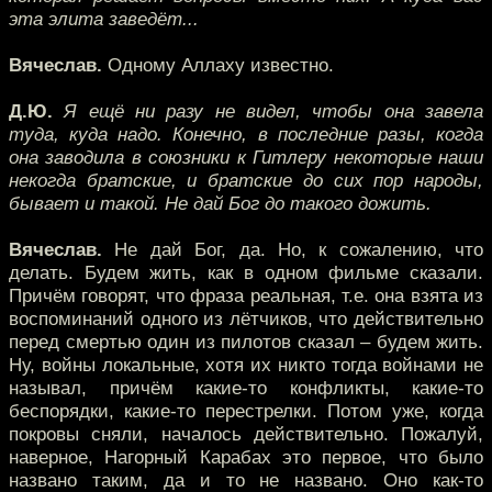
эта элита заведёт...
Вячеслав.
Одному Аллаху известно.
Д.Ю.
Я ещё ни разу не видел, чтобы она завела
туда, куда надо. Конечно, в последние разы, когда
она заводила в союзники к Гитлеру некоторые наши
некогда братские, и братские до сих пор народы,
бывает и такой. Не дай Бог до такого дожить.
Вячеслав.
Не дай Бог, да. Но, к сожалению, что
делать. Будем жить, как в одном фильме сказали.
Причём говорят, что фраза реальная, т.е. она взята из
воспоминаний одного из лётчиков, что действительно
перед смертью один из пилотов сказал – будем жить.
Ну, войны локальные, хотя их никто тогда войнами не
называл, причём какие-то конфликты, какие-то
беспорядки, какие-то перестрелки. Потом уже, когда
покровы сняли, началось действительно. Пожалуй,
наверное, Нагорный Карабах это первое, что было
названо таким, да и то не названо. Оно как-то