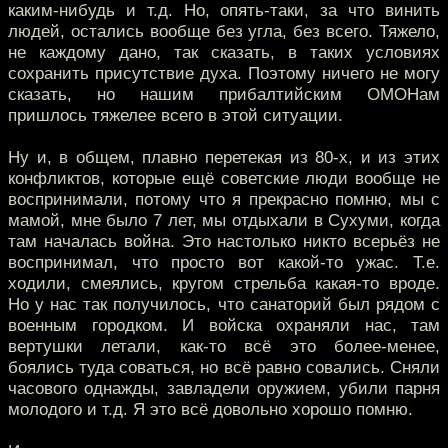
каким-нибудь и т.д. Но, опять-таки, за что винить
людей, остались вообще без угла, без всего. Тяжело,
не каждому дано, так сказать, в таких условиях
сохранить присутствие духа. Поэтому ничего не могу
сказать, но нашим прибалтийским ОМОНам
пришлось тяжелее всего в этой ситуации.
Ну и, в общем, плавно перетекая из 80-х, и из этих
конфликтов, которые ещё советские люди вообще не
воспринимали, потому что я прекрасно помню, мы с
мамой, мне было 7 лет, мы отдыхали в Сухуми, когда
там началась война. Это настолько никто всерьёз не
воспринимал, что просто вот какой-то ужас. Т.е.
ходили, смеялись, кругом стрельба какая-то вроде.
Но у нас так получилось, что санаторий был рядом с
военным городком. И войска охраняли нас, там
вертушки летали, как-то всё это более-менее,
боялись туда соваться, но всё равно совались. Сняли
часового однажды, завладели оружием, убили парня
молодого и т.д. Я это всё довольно хорошо помню.