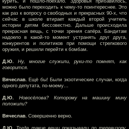
курить, и пошло-поехало. Здоровья прибавилось,
можно было переходить к чему-то поинтереснее. Это
как раз к вопросу о свободных и прекрасных 90-х, что
сейчас в школе втирает каждый второй учитель
истории детям бессовестно. Дальше происходила
прекрасная вещь, с точки зрения сапёра. Бандитам
надоело в какой-то момент устранять друг друга,
конкурентов и политиков при помощи стрелкового
оружия, и решили перейти к бомбам.
Д.Ю.
Ну, многие служили, руки-то помнят, как
говорится.
Вячеслав.
Ещё бы! Были экзотические случаи, когда
одного депутата, по-моему…
Д.Ю.
Новосёлова? Которому на машину мину
положили?
Вячеслав.
Совершенно верно.
Д.Ю.
Тогда такие вещи показывали по телевизору.