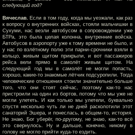
следующий год?
Вячеслав.
Если в том году, когда мы уезжали, как раз
к вопросу о внутренних войсках, стояли мальчишки в
Сухуми, нас везли автобусом в сопровождении уже
БТРа, это была целая колонна, внутренние войска.
Автобусов в аэропорту уже к тому времени не было, и
у нас по взлётному полю эти парни-срочники взяли в
кольцо, живым щитом прикрыли, и вот пассажиров
рейса вели прямо в самолёт живым щитом. На
следующий год мы в самолёт не могли попасть,
хорошо, какие-то знакомые лётчик подсуропили. Тогда
человеческие отношения стоили значительно больше
того, что они стоят сейчас, поэтому как-то нас
пристроили на один из бортов, потому что мы уже не
могли улететь. И как только мы улетели, буквально
спустя несколько чуть ли не дней расколотили этот
санаторий Эшера, и понеслась, в общем-то, история.
Не знаю, Бог уберёг, по-другому, не знаю, как-то всё
это свернулось. Ну и дальше, конечно, никому в
голову не могло прийти куда-то ездить.