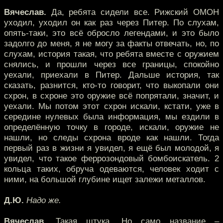
Вячеслав.
Да, ребята сидели все. Рижский ОМОН
уходил, уходил он как раз через Питер. По слухам,
опять-таки, это всё обросло легендами, и это было
задолго до меня, я не могу за факты отвечать, но, по
слухам, история такая, что ребята вместе с оружием
снялись, и прошли через все границы, спокойно
уехали, приехали в Питер. Дальше история, так
сказать, разнится, кто-то говорит, что выкопали они
схрон, в схроне это оружие всё попрятали, значит, и
уехали. Мы потом этот схрон искали, кстати, уже в
середине нулевых была информация, мы ездили в
определённую точку в городе, искали, оружие не
нашли, но следы схрона вроде как нашли. Тогда
первый раз в жизни я увидел, я ещё был молодой, я
увидел, что такое феррозондовый бомбоискатель. 2
кольца таких, обруча одеваются, человек ходит с
ними, на большой глубине ищет залежи металлов.
Д.Ю.
Надо же.
Вячеслав.
Такая штука. Но само название –