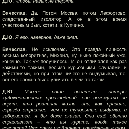
Д.Ю.
Чтобы навык не терять.
Вячеслав.
Да. Потом Москва, потом Лефортово,
следственный изолятор. А он в этом время
участковым был, кстати, в Купчино.
Д.Ю.
Я его, наверное, даже знал.
Вячеслав.
Не исключаю. Это правда личность
весьма колоритная, Михаил, ну, ныне покойный уже,
конечно. Так уж получилось. И он отличался как раз
какими-то такими, весьма курьёзными случаями и
действиями, но при этом ничего не выдумывал, т.е.
вот его сложно было уличить в чём-то таком.
Д.Ю.
Многие наши писатели, авторы
художественных произведений, они почему-то не
верят, что реальная жизнь, она, как правило,
гораздо страшнее, чем их тупорылые выдумки, и
забористее, я бы даже сказал. Они ещё обычно
спрашивают – что вы курите, когда такое
говорите? Что сразу изобличает гражданина в том,