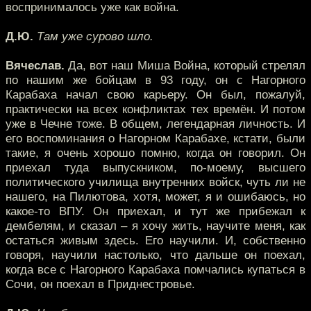
воспринималось уже как война.
Д.Ю.
Там уже сурово шло.
Вячеслав.
Да, вот наш Миша Война, который стрелял
по нашим же бойцам в 93 году, он с Нагорного
Карабаха начал свою карьеру. Он был, пожалуй,
практически на всех конфликтах тех времён. И потом
уже в Чечне тоже. В общем, легендарная личность. И
его воспоминания о Нагорном Карабахе, кстати, были
такие, я очень хорошо помню, когда он говорил. Он
приехал туда выпускником, по-моему, высшего
политического училища внутренних войск, чуть ли не
нашего, на Пилютова, хотя, может, я и ошибаюсь, но
какое-то ВПУ. Он приехал, и тут же прибежал к
дембелям, и сказал – я хочу жить, научите меня, как
остаться живым здесь. Его научили. И, собственно
говоря, научили настолько, что дальше он поехал,
когда все с Нагорного Карабаха помчались купаться в
Сочи, он поехал в Приднестровье.