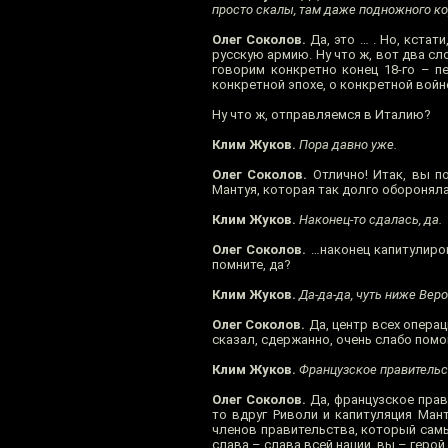
просто скалы, там даже подножного ко
Олег Соколов.
Да, это … . Но, кстат
русскую армию. Ну что ж, вот два сл
говорим конкретно конец 18-го – пе
конкретной эпохе, о конкретной войн
Ну что ж, отправляемся в Италию?
Клим Жуков.
Пора давно уже.
Олег Соколов.
Отлично! Итак, вы по
Мантуя, которая так долго оборонял
Клим Жуков.
Наконец-то сдалась, да.
Олег Соколов.
…наконец капитулиров
помните, да?
Клим Жуков.
Да-да-да, чуть ниже Вер
Олег Соколов.
Да, центр всех операц
сказал, сдержанно, очень слабо помог
Клим Жуков.
Французское правительс
Олег Соколов.
Да, французское прав
то вдруг Риволи и капитуляция Ман
членов правительства, который самы
слава – слава всей нации, вы – герой