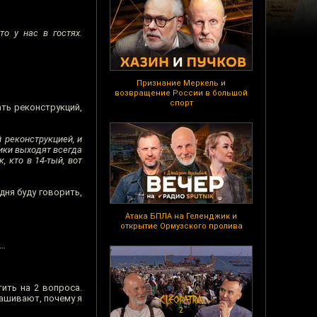
о у нас в гостях.
Признание Меркель и
возвращение России в большой
спорт
ать реконструкций,
 реконструкцией, и
лики выходят всегда
 кто в 14-тый, вот
дня буду говорить,
Атака БПЛА на Геленджик и
открытие Ормузского пролива
л…
ить на 2 вопроса.
рашивают, почему я