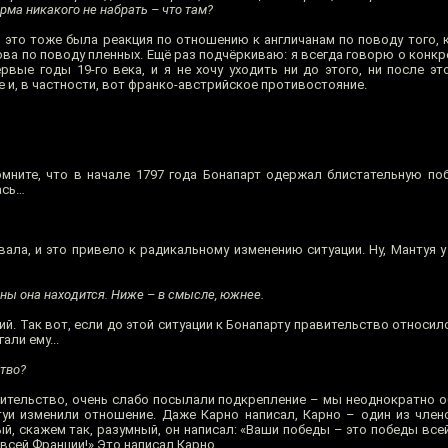
рма никакого не набрать – что там?
и, это тоже была реакция по отношению к англичанам по поводу того,
ова по поводу пленных. Ещё раз подчёркиваю: я всегда говорю о конк
рвые годы 19-го века, и я не хочу уходить ни до этого, ни после эт
е и, в частности, вот франко-австрийское противостояние.
мните, что в начале 1797 года Бонапарт одержал блистательную поб
ась…
ала, и это привело к радикальному изменению ситуации. Ну, Мантуя у
оны она находится. Ниже – в смысле, южнее.
ий. Так вот, если до этой ситуации к Бонапарту правительство относило
али ему...
тво?
ительство, очень слабо посылали подкрепление – мы неоднократно о
туи изменили отношение. Даже Карно написал, Карно – один из член
й, скажем так, разумный, он написал: «Ваши победы – это победы все
 всей Франции!» Это написал Карно.