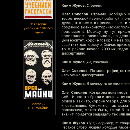
Клим Жуков.
Странно.
Олег Соколов.
Странно. Вообще у ме
теоретической научной работой, я оч
думал, что все эти официальные тит
Советские
созданию военно-исторических полко
учебники 1940-50х
пригласил в Москву, ну тут пришл
годов
провалилось, развалилось, но дело 
университет, короче говоря, из-за 
защитить докторскую. Сейчас приходи
то в районе начала 2000-ых годо
диссертацию.
Клим Жуков.
Да, конечно!
Олег Соколов.
По монографии, потом
несколько диссертаций.
Клим Жуков.
Я почему-то не сомневаю
Олег Соколов.
Когда она появилось, 
всё… И просто брали и делали, ну к
основе. Так что, короче говоря, для
Магазин
к сожалению, бумажные, так сказат
ОПЕРМАЙКИ
сожалению, может быть, такой был 
значит, придётся защищать так или ин
Клим Жуков.
Ну я, например, не канд
честное слово, людям, которые такое