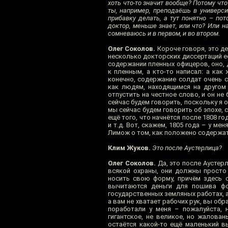
хоть что-то значит вообще? Потому чт
ты, например, преподаёшь в универси
прибавку делать, а тут понятно – пот
доктор, меньше знает, или что? Или 
сомневаюсь и в первом, и во втором.
Олег Соколов.
Короче говоря, это де
несколько докторских диссертаций ес
содержании пленных офицеров, оно, 
к пленным, а кто-то написал: а как
конечно, содержание солдат очень 
как людям, находящимся на другом 
отпустить на честное слово, и он не
сейчас будем говорить, поскольку я 
мы сейчас будем говорить об эпохе, с
ещё того, что начнётся после 1808 г
и т.д. Вот, скажем, 1805 года – у м
Лимож о том, как положено содержать
Клим Жуков.
Это после Аустерлица?
Олег Соколов.
Да, это после Аустерл
всякой охраны, они должны просто 
носить свою форму, причём здесь с
вычитаются деньги для пошива фор
государственных земляных работах, а
а вам не хватает рабочих рук, вы об
поработали у меня – пожалуйста, 
гигантское, не великое, но жалован
остаётся какой-то ещё маленький в