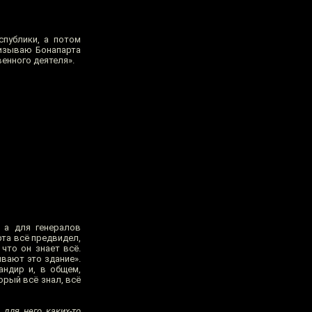
спублики, а потом
ризываю Бонапарта
венного деятеля».
 а для генералов
рта всё предвидел,
 что он знает всё.
вают это здание».
ндир и, в общем,
орый всё знал, всё
 для него каких-то