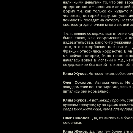
наличными деньгами то, что они зара
представляете – человек в австрийс
форму, т.е. как только он куда-то п
человека, который нарушил условия
поймают и посадят на каторгу. Поэт
сколько угодно, очень много людей ж
Т.е. пленные содержались вполне кор
была такая, как современная, и к
издевательства, какого-то унижения 
того, что оскорбление пленных и т
Франции относились корректно. В Авс
мы сейчас говорим, было такое отно
началась война в Испании и т.д., 
содержанием без какой-то колючей 
Клим Жуков.
Автоматчиков, собак-овч
Олег Соколов.
Автоматчиков. Нет,
жандармерии контролировал, записывал
питались они нормально.
Клим Жуков.
А вот, между прочим, со
русским корпусом, ну во время знамен
солдатики жили хуже, чем в плену гора
Олег Соколов.
Да, их англичане бро
союзники.
Клим Жуков.
Да, там тем более эти 