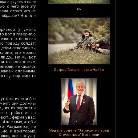
ованья, просто если
о, с чего тебе эту
65
вич, оттого что не
 образом? Что-то я
ериалов тут уже на
то вот я говорил о
менного отношения
По поводу солдат:
церам относились,
 слово, его можно
али до… Ну, мы вот
рить о конкретике,
мперии, не касаясь
Остров Сахалин, река Найба
шение и к пленным,
фекта департамента
вут фактически без
омент: они должны
., из их зарплаты
о-то работает на
лают… ферма у вас,
, 4 пленных, чтобы
е. Разумеется, не
Медаль ордена "За заслуги перед
ьно, и во-вторых,
Отечеством" II степени
няны, они получат