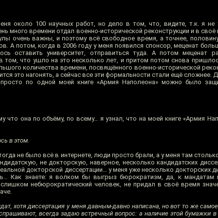
ня около 100 научных работ, но дело в том, что, видите, т.к. я не
ень много времени отдал военно-исторической реконструкции и в своё
улы очень важны, и поэтому всё свободное время, а точнее, половин
в. А потом, когда в 2006 году у меня появился спонсор, меценат бол
ось оставить университет, отправиться туда. А потом меценат ра
в том, что ушло на это несколько лет, и притом потом снова пришло
большого количества времени, посвящённого военно-исторической реко
тся это нагонять, а сейчас все эти формальности стали ещё сложнее. Де
в просто по одной моей книге «Армия Наполеона» можно было защ
у что она по объёму, по всему… я узнал, что на моей книге «Армия Н
сь в этом.
тогда не было всё в интернете, люди просто брали, а у меня там стольк
андидатскую, не докторскую, наверное, несколько кандидатских диссе
 реальной докторской диссертации… у меня уже несколько докторских ди
ь… Как знаете: я волком бы выгрыз бюрократизм, да, к мандатам 
слишком небюрократический человек, не придал в своё время значен
аче.
идат, хотя диссертация у меня давным-давно написана, но вот то же самое
 спрашивают, всегда задаю встречный вопрос: а наличие этой бумажки 