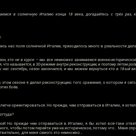
емся в солнечную Италию конца 18 века, догадайтесь с трёх раз, кт
.
лись нас поля солнечной Италии, приходилось много в реальности дел
зон, кто не в курсе – мы все немножко занимаемся военно-исторической
я, что называется, в 3D-режиме внутри реконструкции, и поэтому летом ро
 нас сентябрь, сезон закончился, и мы можем вернуться кто в 18-ый век,
 в этом сезоне я делал реконструкцию того сражения, о котором я сего
этих боёв.
 легче ориентироваться. Но прежде, чем отправиться в Италию, я хоте
 оттуда?
ой! Но прежде чем отправиться в Италию, я бы хотел всё-таки ответ
чного, чтобы потом перейти уже на историческое, потому что… Меня сп
ствительно, для меня самого это немножко…