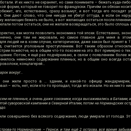
ботали. И их никто не охраняет, но сами понимаете – бежать куда-либ
кой форме, который не говорит по-французски. Причём он обязан носи
обежит, его, естественно, сразу возьмут, и вот тогда его посадят у
. Они дают слово, что они никуда не убегут оттуда, а если он нару
ому желающих бежать не было, а вот желающих остаться после пленени
елали потом остаться, они не желали возвращаться, это было сплошь 
ректно, как могла позволить экономика той эпохи. Естественно, экон
онечно, они там не жировали, но самое главное для меня в этом
для людей ни в коем случае, категорически, даже закон был принят в 1
.д. считается уголовным преступлением. Вот таким образом относил
трии пожёстче, но в общем что-то похожее на это. Вот примерно о тех
шение. Потом, я ещё раз подчёркиваю, в связи с появлением более жё
изменилось немножко содержание пленных, но в общем оно всегда ост
проволоки, концлагерей…
арок вокруг…
 они жили просто в … здании, и какой-то офицер жандармерии,
 – есть, нет, если кто-то пропадал, тогда его искали. Но их никто ник
всем не пленные, а очень даже союзники, когда высаживались в Батавии, 
итой суворовской кампании в Северной Италии, потом на Нормандских ост
здо.
сили совершенно без всякого содержания, люди умирали от голода. Эт
острова-то Нормандские – Гернси, и там ещё 2 острова, всё время забыв