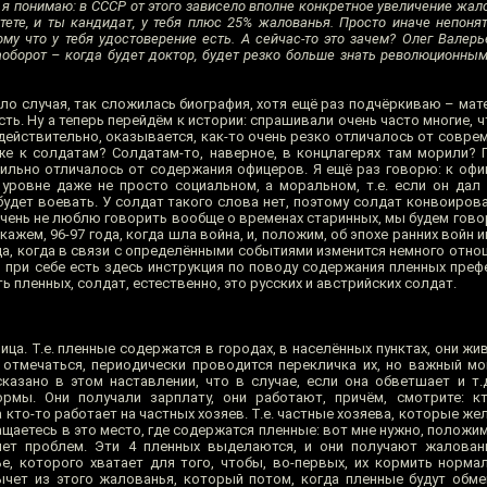
о я понимаю: в СССР от этого зависело вполне конкретное увеличение жал
тете, и ты кандидат, у тебя плюс 25% жалованья. Просто иначе непонятн
ому что у тебя удостоверение есть. А сейчас-то это зачем? Олег Валерье
наоборот – когда будет доктор, будет резко больше знать революционным
ло случая, так сложилась биография, хотя ещё раз подчёркиваю – мат
ть. Ну а теперь перейдём к истории: спрашивали очень часто многие, ч
действительно, оказывается, как-то очень резко отличалось от совре
 же к солдатам? Солдатам-то, наверное, в концлагерях там морили? 
сильно отличалось от содержания офицеров. Я ещё раз говорю: к офи
уровне даже не просто социальном, а моральном, т.е. если он дал
 будет воевать. У солдат такого слова нет, поэтому солдат конвоиров
очень не люблю говорить вообще о временах старинных, мы будем гово
кажем, 96-97 года, когда шла война, и, положим, об эпохе ранних войн и
ода, когда в связи с определёнными событиями изменится немного отно
еня при себе есть здесь инструкция по поводу содержания пленных пре
 пленных, солдат, естественно, это русских и австрийских солдат.
ица. Т.е. пленные содержатся в городах, в населённых пунктах, они жи
отмечаться, периодически проводится перекличка их, но важный м
казано в этом наставлении, что в случае, если она обветшает и т.д
мы. Они получали зарплату, они работают, причём, смотрите: кт
 кто-то работает на частных хозяев. Т.е. частные хозяева, которые же
ращаетесь в это место, где содержатся пленные: вот мне нужно, положим
нет проблем. Эти 4 пленных выделаются, и они получают жаловань
ье, которого хватает для того, чтобы, во-первых, их кормить нормал
ычет из этого жалованья, который потом, когда пленные будут обме