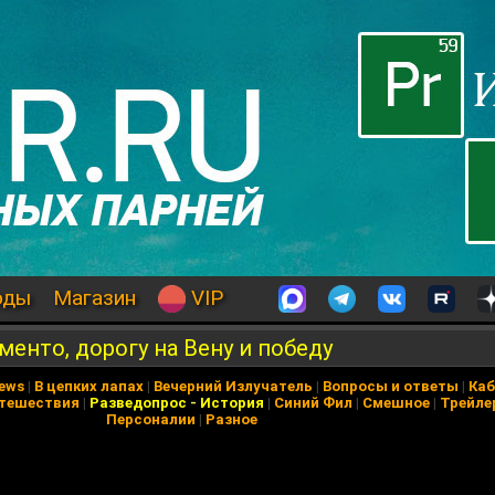
оды
Магазин
VIP
менто, дорогу на Вену и победу
News
|
В цепких лапах
|
Вечерний Излучатель
|
Вопросы и ответы
|
Каб
тешествия
|
Разведопрос
-
История
|
Синий Фил
|
Смешное
|
Трейле
Персоналии
|
Разное