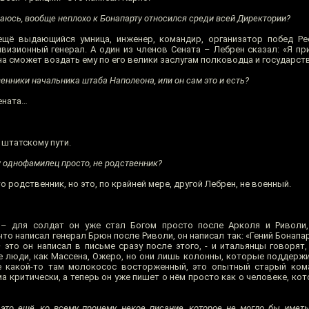
ибаюсь, вообще неплохо к Бонапарту относился среди всей Директории?
ещё выдающийся умница, инженер, командир, организатор побед Ре
визионный генерал. А один из членов Сената – Лебрен сказал: «Я п
на сможет воздать ему по его велики заслугам полководца и государст
енники начальника штаба Наполеона, или он сам это и есть?
Сената…
 штатскому пути.
у однофамилец просто, не родственник?
 родственник, но это, по крайней мере, другой Лебрен, не военный.
– для солдат он уже стал Богом просто после Арколя и Риволи,
о написал генерал Брюн после Риволи, он написал так: «Гений Бонапа
 это он написал в письме сразу после этого, - и итальянцы говорят,
е люди, как Массена, Ожеро, но они лишь колонны, которые поддержи
е какой-то там молокосос восторженный, это опытный старый кома
а критически, а теперь он уже пишет о нём просто как о человеке, кот
 это ещё, ко всему прочему, некое писание, которое не могло бы иметь