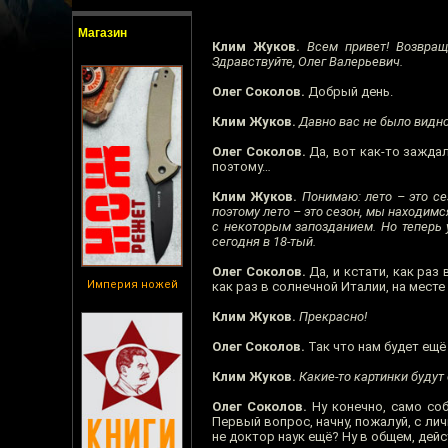
Магазин
Клим Жуков.
Всем привет! Возвраща
Здравствуйте, Олег Валерьевич.
Олег Соколов.
Добрый день.
Клим Жуков.
Давно вас не было видно
Олег Соколов.
Да, вот как-то зажда
поэтому…
Клим Жуков.
Понимаю: лето – это се
поэтому лето – это сезон, мы находимс
с некоторым запозданием. Но теперь у
сегодня в 18-тый.
Олег Соколов.
Да, и кстати, как раз
Империя ножей
как раз в солнечной Италии, на месте 
Клим Жуков.
Прекрасно!
Олег Соколов.
Так что нам будет ещё
Клим Жуков.
Какие-то картинки будут
Олег Соколов.
Ну конечно, само соб
Первый вопрос, начну, пожалуй, с ли
не доктор наук ещё? Ну в общем, дей