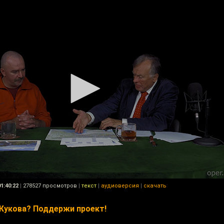
01:40:22
|
278527 просмотров
|
текст
|
аудиоверсия
|
скачать
Жукова? Поддержи проект!