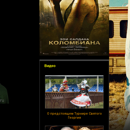
Видео
О предстоящем Турнире Святого
Георгия