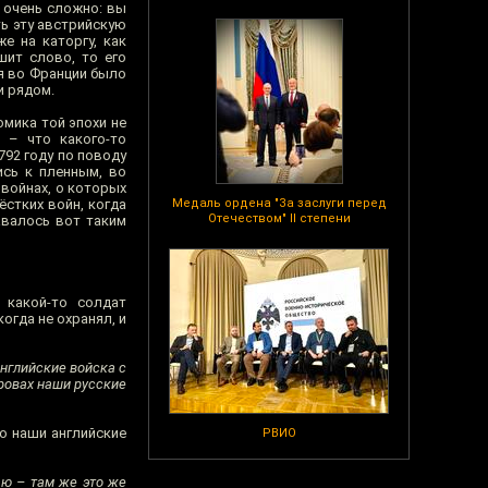
о очень сложно: вы
ть эту австрийскую
же на каторгу, как
шит слово, то его
я во Франции было
и рядом.
омика той эпохи не
 – что какого-то
792 году по поводу
ись к пленным, во
 войнах, о которых
стких войн, когда
Медаль ордена "За заслуги перед
Отечеством" II степени
авалось вот таким
 какой-то солдат
огда не охранял, и
английские войска с
ровах наши русские
о наши английские
РВИО
аю – там же это же