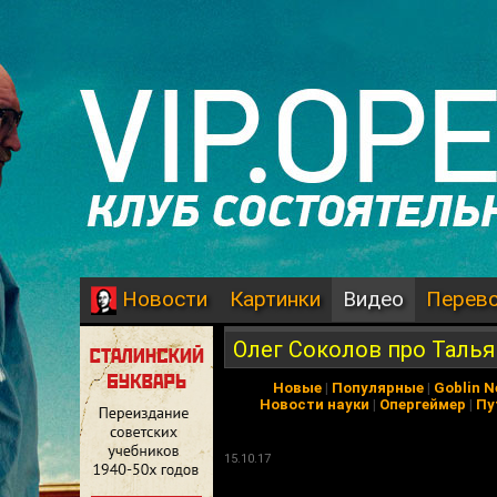
Картинки
Видео
Перев
Новости
Олег Соколов про Талья
Новые
|
Популярные
|
Goblin 
Новости науки
|
Опергеймер
|
Пу
15.10.17