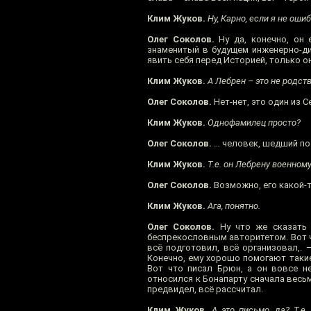
Клим Жуков.
Ну, Карно, если я не ош
Олег Соколов.
Ну да, конечно, он 
знаменитый в будущем инженерно-ди
явить себя перед Историей, только о
Клим Жуков.
А Лебрен – это не родств
Олег Соколов.
Нет-нет, это один из 
Клим Жуков.
Однофамилец просто?
Олег Соколов.
… человек, шедший по
Клим Жуков.
Т.е. он Лебрену военном
Олег Соколов.
Возможно, его какой-то
Клим Жуков.
Ага, понятно.
Олег Соколов.
Ну что же сказать 
беспрекословным авторитетом. Вот чт
всё подготовил, всё организовал,. –
Конечно, ему хорошо помогают таки
Вот что писал Брюн, а он вовсе н
относился к Бонапарту сначала весьм
предвидел, всё рассчитал.
Клим Жуков.
А это письмо, да? Т.е.