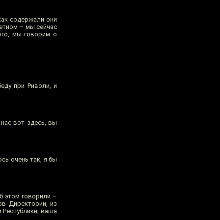
 как содержали они
ретном – мы сейчас
ого, мы говорим о
еду при Риволи, и
 нас вот здесь, вы
сь очень так, я бы
б этом говорили –
ов Директории, из
й Республики, ваша