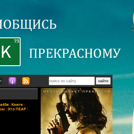
а40к
|
Книги
|
ры
|
Это ПЕАР
|