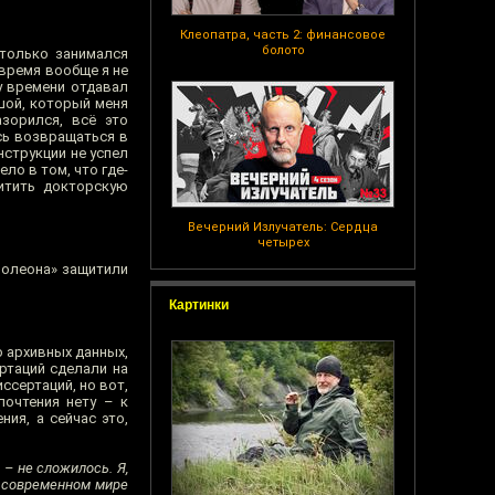
Клеопатра, часть 2: финансовое
болото
 только занимался
 время вообще я не
у времени отдавал
ьшой, который меня
зорился, всё это
сь возвращаться в
нструкции не успел
ло в том, что где-
итить докторскую
Вечерний Излучатель: Сердца
четырех
аполеона» защитили
Картинки
о архивных данных,
ртаций сделали на
ссертаций, но вот,
почтения нету – к
ия, а сейчас это,
 – не сложилось. Я,
в современном мире