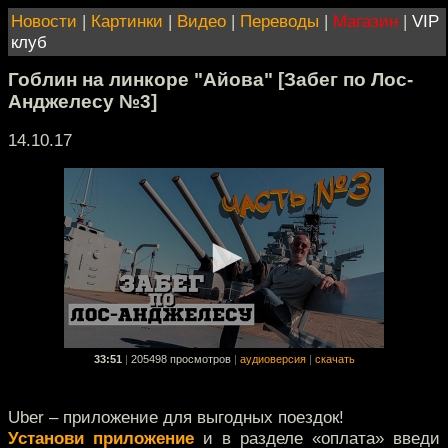
Новости
|
Картинки
|
Видео
|
Переводы
|
Магазин
|
VIP
клуб
Гоблин на линкоре "Айова" [Забег по Лос-
Анджелесу №3]
14.10.17
33:51
|
205498 просмотров
|
аудиоверсия
|
скачать
Uber – приложение для выгодных поездок!
Установи приложение
и в разделе «оплата» введи