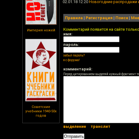
02.01.18 12:20
Новогодние распродажи игр
Правила
|
Регистрация
|
Поиск
|
Мне
Комментарий появится на сайте тольк
Империя ножей
имя:
пароль:
забыл пароль?
я с форума!
комментарий:
Перед цитированием выделяй нужный фрагмент т
Советские
учебники 1940-50х
годов
выделение
транслит