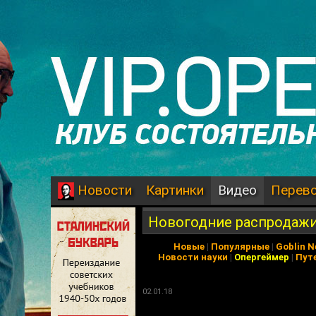
Картинки
Видео
Перев
Новости
Новогодние распродажи иг
Новые
|
Популярные
|
Goblin 
Новости науки
|
Опергеймер
|
Пут
02.01.18