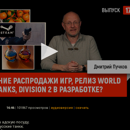
16:46
|
101867 просмотров
|
аудиоверсия
|
скачать
 адскую посуду;
усские танки;