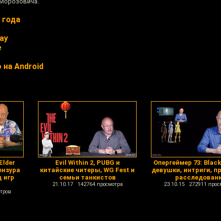
 Морозовича.
 года
ay
e
 на Android
Elder
Evil Within 2, PUBG и
Опергеймер 73: Black
ензура
китайские читеры, WG Fest и
девушки, интриги, п
ц игр
семьи танкистов
расследован
21.10.17 142764 просмотра
23.10.15 272911 прос
тров