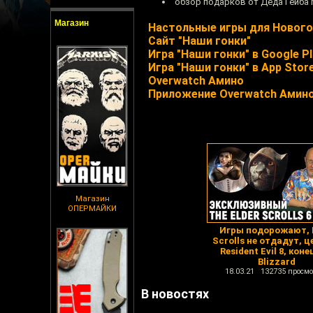
обзор подарков от Деда Гейба
Магазин
Настольные игры для Нового
Сайт "Наши гонки"
Игра "Наши гонки" в Google Pl
Игра "Наши гонки" в App Stor
Overwatch Амино
Приложение Overwatch Амино
Магазин
ОПЕРМАЙКИ
Игры подорожают, 
Scrolls не отдадут, ц
Resident Evil 8, коне
Blizzard
18.03.21 132735 просмо
В новостях