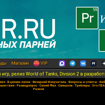
оды
Магазин
VIP
р, релиз World of Tanks, Division 2 в разработ
News
|
В цепких лапах
|
Вечерний Излучатель
|
Вопросы и ответы
|
Каб
ешествия
|
Разведопрос
|
Синий Фил
|
Смешное
|
Трейлеры
|
Это ПЕ
Разное