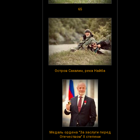
65
Остров Сахалин, река Найба
Медаль ордена "За заслуги перед
Отечеством" II степени