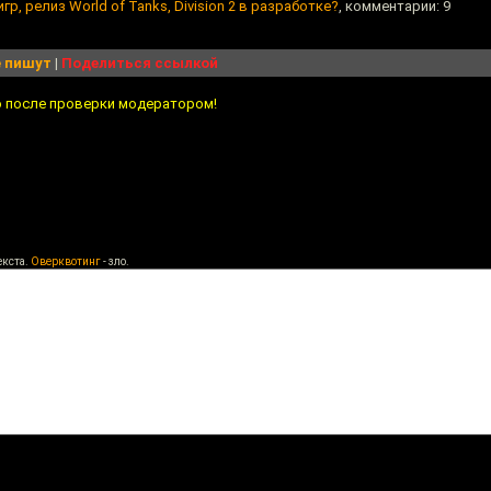
, релиз World of Tanks, Division 2 в разработке?
, комментарии: 9
 пишут
|
Поделиться ссылкой
о после проверки модератором!
екста.
Оверквотинг
- зло.