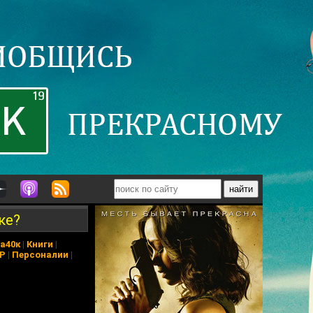
ке?
а40к
|
Книги
|
АР
|
Персоналии
|