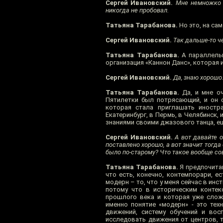
Сергей Ивановский.
Мне немножко н
никогда не пробовал.
Татьяна Тарабанова.
Но это, на са
Сергей Ивановский.
Так дальше-то че
Татьяна Тарабанова.
А параллельн
организация «Каннон Данс», которая 
Сергей Ивановский.
Да, знаю хорошо
Татьяна Тарабанова.
Да, и мне оч
Пятилетки был потрясающий, и он о
которая стала приглашать иностр
Екатеринбург, в Пермь, в Челябинск,
знаниями своими джазового танца, ещё
Сергей Ивановский.
А вот давайте о
поставлено хорошо, а вот значит тогда
было по-старому? Что такое вообще с
Татьяна Тарабанова.
Я предпочитаю
что есть, конечно, контемпорари, е
модерн – то, что у меня сейчас в инс
потому что в историческим контек
прошлого века и которая уже сложи
именно понятие «модерн» - это те
движений, систему обучений и вос
исследовать движения от центров, т