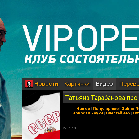
Картинки
Видео
Перев
Новости
Татьяна Тарабанова пр
Новые
|
Популярные
|
Goblin 
Новости науки
|
Опергеймер
|
Пу
22.01.18