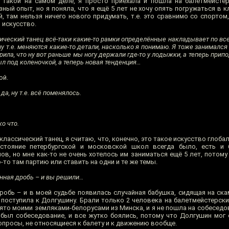
н такой на самом деле, я просто приехала и пошла на балетмейсте
ый опыт, но я поняла, что я ещё 5 лет не хочу опять погружаться в к
, там нельзя ничего нового придумать, т.е. это сравнимо со спортом, 
 искусство.
сический танец всё-таки какие-то рамки определённые накладывает по всем
ну т.е. меняются какие-то детали, насколько я понимаю. Я тоже занималс
рила, что ну вот раньше мы ногу держали где-то у лодыжки, а теперь при
л под коленочкой, а теперь новая тенденция…
ой.
да, ну т.е. всё поменялось.
о что.
классический танец, я считаю, что, конечно, это такое искусство глоба
стояние петербургской и московской школ всегда было, есть и б
ов, но мне как-то не очень хотелось им заниматься ещё 5 лет, потому
-то там партию или ставить на одни и те же темы.
анная дробь – и вы решили…
обь – и в моей судьбе появилась случайная бабушка, сидящая на ска
ы поступила к Долгушину. Брали только 2 человека на балетмейстерски
ято моими земляками-белорусами из Минска, и я не пошла на собеседо
 был собеседование, и все жутко боялись, потому что Долгушин мог 
вопросы, не относящиеся к балету и к движению вообще.