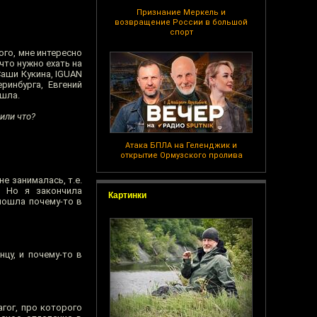
Признание Меркель и
возвращение России в большой
спорт
ого, мне интересно
 что нужно ехать на
Саши Кукина, IGUAN
ринбурга, Евгений
ашла.
 или что?
Атака БПЛА на Геленджик и
открытие Ормузского пролива
е занималась, т.е.
. Но я закончила
Картинки
 пошла почему-то в
цу, и почему-то в
гог, про которого