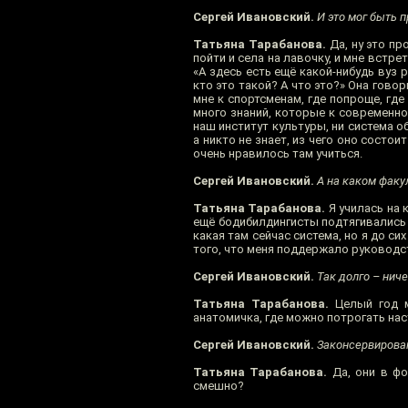
Сергей Ивановский.
И это мог быть 
Татьяна Тарабанова.
Да, ну это пр
пойти и села на лавочку, и мне встре
«А здесь есть ещё какой-нибудь вуз 
кто это такой? А что это?» Она говор
мне к спортсменам, где попроще, где
много знаний, которые к современном
наш институт культуры, ни система о
а никто не знает, из чего оно состо
очень нравилось там учиться.
Сергей Ивановский.
А на каком факу
Татьяна Тарабанова.
Я училась на к
ещё бодибилдингисты подтягивались с
какая там сейчас система, но я до си
того, что меня поддержало руководст
Сергей Ивановский.
Так долго – ниче
Татьяна Тарабанова.
Целый год м
анатомичка, где можно потрогать на
Сергей Ивановский.
Законсервирован
Татьяна Тарабанова.
Да, они в фо
смешно?