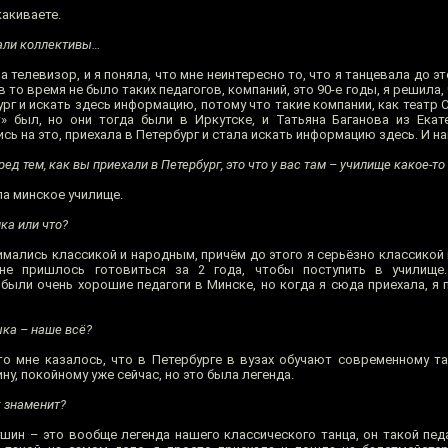
акиваете.
али коллективы…
а телевизор, и я поняла, что мне неинтересно то, что я танцевала до эт
и в то время не было таких педагогов, компаний, это 90-е годы, я решила,
г и искать здесь информацию, потому что такие компании, как театр 
 был, но они тогда были в Иркутске, и Татьяна Баганова из Екате
сь на это, приехала в Петербург и стала искать информацию здесь. И н
ред тем, как вы приехали в Петербург, это что у вас там – училище какое-то
ла минское училище.
ка или что?
имались классикой и народным, причём до этого я серьёзно классикой н
не пришлось готовиться за 2 года, чтобы поступить в училище
 были очень хорошие педагоги в Минске, но когда я сюда приехала, я
ыка – наше всё?
то мне казалось, что в Петербурге в вузах обучают современному тан
у, покойному уже сейчас, но это была легенда.
к знаменит?
ин – это вообще легенда нашего классического танца, он такой педа