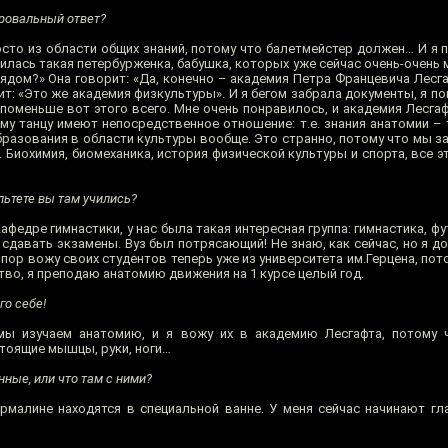
провальный ответ?
осто из области общих знаний, потому что балетмейстер должен… И я 
тилась такая петербурженка, бабушка, которых уже сейчас очень-очень м
рядом?» Она говорит: «Да, конечно – академия Петра Францевича Лесга
ит: «Это же академия физкультуры». И я бегом забрала документы, я пон
 поменьше вот этого всего. Мне очень понравилось, и академия Лесга
у танцу имеют непосредственное отношение: т.е. знания анатомии – т
бразования в области культуры вообще. Это странно, потому что мы з
ит. Биохимия, биомеханика, история физической культуры и спорта, все 
льтете вы там учились?
афедре гимнастики, у нас была такая интересная группа: гимнастика, фу
давать экзамены. Вуз был потрясающий! Не знаю, как сейчас, но я до
х пор вожу своих студентов теперь уже из университета им.Герцена, пот
во, я преподаю анатомию движения на 1 курсе целый год.
го себе!
ы изучаем анатомию, и я вожу их в академию Лесгафта, потому 
стоящие мышцы, руки, ноги…
ные, или что там с ними?
рмалине находятся в специальной ванне. У меня сейчас начинают гла