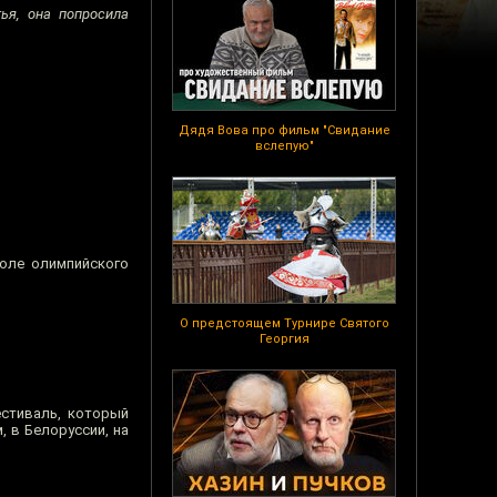
ья, она попросила
Дядя Вова про фильм "Свидание
вслепую"
коле олимпийского
О предстоящем Турнире Святого
Георгия
стиваль, который
, в Белоруссии, на