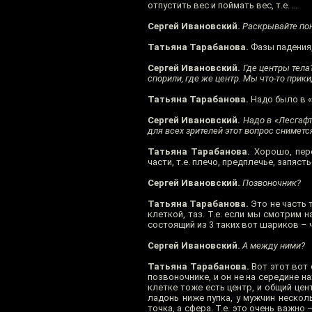
отпустить вес и поймать вес, т.е. …
Сергей Ивановский.
Раскрывайте пон
Татьяна Тарабанова.
Фазы падения,
Сергей Ивановский.
Где центры тела?
спорили, где же центр. Мы что-то при
Татьяна Тарабанова.
Надо было в «
Сергей Ивановский.
Надо в «Лесгафт»
для всех зрителей этот вопрос снимется
Татьяна Тарабанова.
Хорошо, пере
части, т.е. плечо, предплечье, запясть
Сергей Ивановский.
Позвоночник?
Татьяна Тарабанова.
Это не часть т
клеткой, таз. Т.е. если мы смотрим н
состоящий из 3 таких вот шариков – 
Сергей Ивановский.
А между ними?
Татьяна Тарабанова.
Вот этот вот 
позвоночнике, и он не на середине н
клетке тоже есть центр, и общий цент
ладонь ниже пупка, у мужчин несколь
точка, а сфера. Т.е. это очень важно