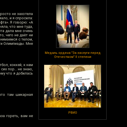
просто не захотела
ало, и я спросила:
фта». Я говорю: «А
яла, что мне туда,
фта дала мне очень
о, чего не даёт ни
анимаемся с телом,
эти Олимпиады. Мне
Медаль ордена "За заслуги перед
Отечеством" II степени
тбол, хоккей, к нам
 сих пор… не знаю,
ому что я добилась
что там шикарная
РВИО
за гореть, вам не