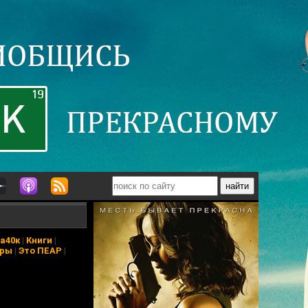
а40к
|
Книги
|
еры
|
Это ПЕАР
|