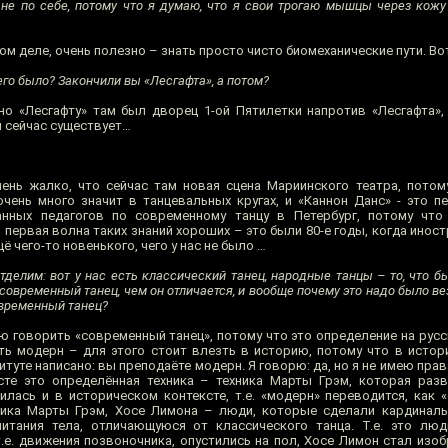
е по себе, потому что я думаю, что я свои трогаю мышцы через кожу
мом деле, очень полезно – знать просто чисто биомеханические пути. Во
го было? Закончили вы «Лесгафта», а потом?
о «Лесгафту» там был дворец 1-ой Пятилетки напротив «Лесгафта»,
и сейчас существует…
.
ень жалко, что сейчас там новая сцена Мариинского театра, потом
чень много значит в танцевальных кругах, и «Каннон Данс» - это пе
анных педагогов по современному танцу в Петербург, потому что
 и первая волна таких знаний хороших – это были 80-е годы, когда инос
 чего-то новенького, чего у нас не было …
тделим: вот у нас есть классический танец, народные танцы – то, что бы
 современный танец, чем он отличается, и вообще почему это надо было в
овременный танец?
 говорить «современный танец», потому что это определение на русс
сть модерн – для этого стоит влезть в историю, потому что в истор
титуте написано: вы преподаёте модерн. Я говорю: да, но я не имею прав
сте это определённая техника – техника Марты Грэм, которая раз
лась и в историческом контексте, т.е. «модерн» переводится, как 
хника Марты Грэм, Хосе Лимона – люди, которые сделали кардинал
питания тела, отличающуюся от классического танца. Т.е. это лю
.е. движения позвоночника, опустились на пол, Хосе Лимон стал изоб