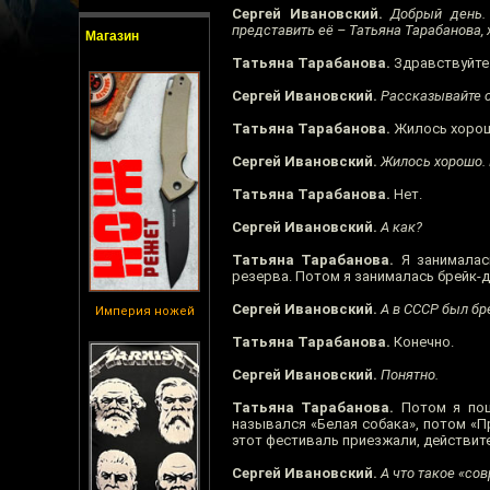
Сергей Ивановский.
Добрый день. 
представить её – Татьяна Тарабанова, 
Магазин
Татьяна Тарабанова.
Здравствуйте
Сергей Ивановский.
Рассказывайте о
Татьяна Тарабанова.
Жилось хоро
Сергей Ивановский.
Жилось хорошо. К
Татьяна Тарабанова.
Нет.
Сергей Ивановский.
А как?
Татьяна Тарабанова.
Я занималась
резерва. Потом я занималась брейк-
Сергей Ивановский.
А в СССР был бре
Империя ножей
Татьяна Тарабанова.
Конечно.
Сергей Ивановский.
Понятно.
Татьяна Тарабанова.
Потом я пош
назывался «Белая собака», потом «Пр
этот фестиваль приезжали, действит
Сергей Ивановский.
А что такое «со