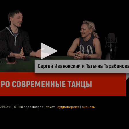
01:50:11
|
51968 просмотров
|
текст
|
аудиоверсия
|
скачать