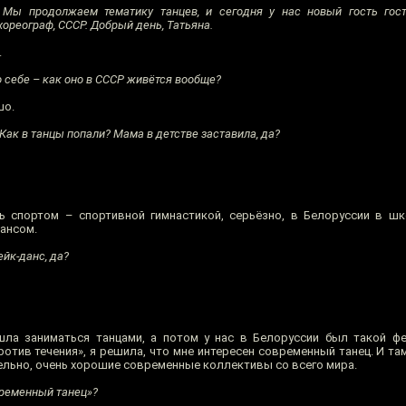
Мы продолжаем тематику танцев, и сегодня у нас новый гость гост
хореограф, СССР. Добрый день, Татьяна.
.
 себе – как оно в СССР живётся вообще?
шо.
ак в танцы попали? Мама в детстве заставила, да?
 спортом – спортивной гимнастикой, серьёзно, в Белоруссии в ш
дансом.
йк-данс, да?
ла заниматься танцами, а потом у нас в Белоруссии был такой фе
отив течения», я решила, что мне интересен современный танец. И там
ельно, очень хорошие современные коллективы со всего мира.
временный танец»?