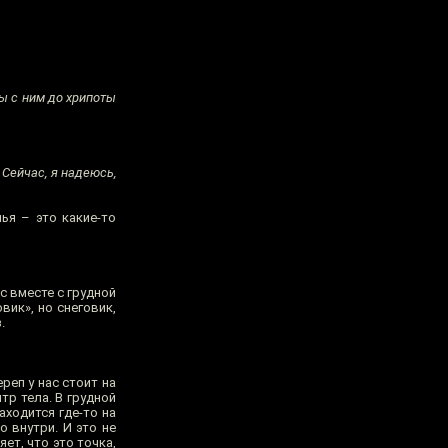
мы с ним до хрипоты
 Сейчас, я надеюсь,
ья – это какие-то
с вместе с грудной
вик», но снеговик,
.
реп у нас стоит на
тр тела. В грудной
аходится где-то на
о внутри. И это не
ет, что это точка,