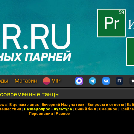
оды
Магазин
VIP
о современные танцы
News
|
В цепких лапах
|
Вечерний Излучатель
|
Вопросы и ответы
|
Каб
тешествия
|
Разведопрос
-
Культура
|
Синий Фил
|
Смешное
|
Трейл
Персоналии
|
Разное