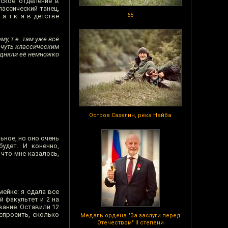
рское отделение в
лассический танец,
65
а т.к. я в детстве
у, т.е. там уже всё
я чуть классическим
подняли её немножко
Остров Сахалин, река Найба
льное, но оно очень
удет. И конечно,
 что мне казалось,
мейке: я сдала все
й факультет и 2 на
вание. Оставили 12
спросить, сколько
Медаль ордена "За заслуги перед
Отечеством" II степени