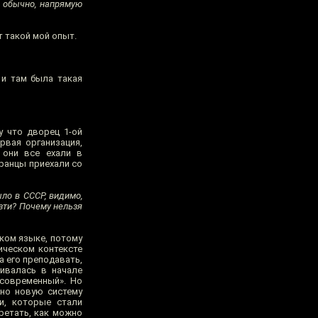
 обычно, напрямую
т такой мой опыт.
 и там была такая
у что дворец 1-ой
рвая организация,
 они все ехали в
транцы приехали со
ло в СССР, видимо,
езти? Почему нельзя
ком языке, потому
ическом контексте
а его преподавать,
вивалась в начале
«современный». Но
ьно новую систему
ди, которые стали
ретать, как можно