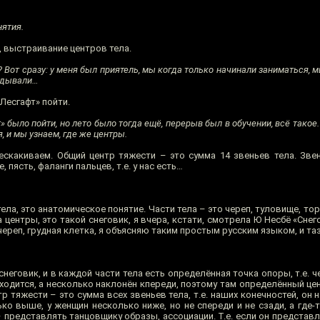
ятия.
 выстраивание центров тела.
 Вот сразу: у меня был приятель, мы когда только начинали заниматься, 
кидывали…
Лесгафт» пойти.
 было пойти, но лето было тогда ещё, перерыв был в обучении, всё такое.
, и мы узнаем, где же центры.
скакиваем. Общий центр тяжести – это сумма 14 звеньев тела. Звен
е, пясть, фаланги пальцев, т.е. у нас есть…
ела, это анатомическое понятие. Части тела – это череп, туловище, тор
а центры, это такой снеговик, я вчера, кстати, смотрела Ю Несбё «Снего
череп, грудная клетка, я объясняю таким простым русским языком, и таз
снеговик, и в каждой части тела есть определённая точка опоры, т.е. че
аходится, а несколько наклонён кпереди, поэтому там определённый цен
р тяжести – это сумма всех звеньев тела, т.е. наших конечностей, он н
ко выше, у женщин несколько ниже, но не спереди и не сзади, а где-т
 – представлять танцовщику образы, ассоциации. Т.е. если он представля