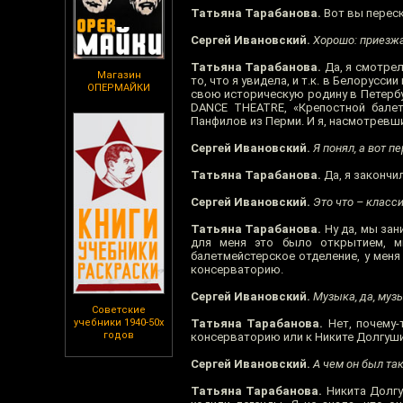
Татьяна Тарабанова.
Вот вы переск
Сергей Ивановский.
Хорошо: приезж
Татьяна Тарабанова.
Да, я смотрел
Магазин
то, что я увидела, и т.к. в Белорусси
ОПЕРМАЙКИ
свою историческую родину в Петербур
DANCE THEATRE, «Крепостной балет»
Панфилов из Перми. И я, насмотревши
Сергей Ивановский.
Я понял, а вот пе
Татьяна Тарабанова.
Да, я закончи
Сергей Ивановский.
Это что – класси
Татьяна Тарабанова.
Ну да, мы зан
для меня это было открытием, м
балетмейстерское отделение, у меня
консерваторию.
Сергей Ивановский.
Музыка, да, муз
Советские
учебники 1940-50х
Татьяна Тарабанова.
Нет, почему-
годов
консерваторию или к Никите Долгушин
Сергей Ивановский.
А чем он был та
Татьяна Тарабанова.
Никита Долгуш