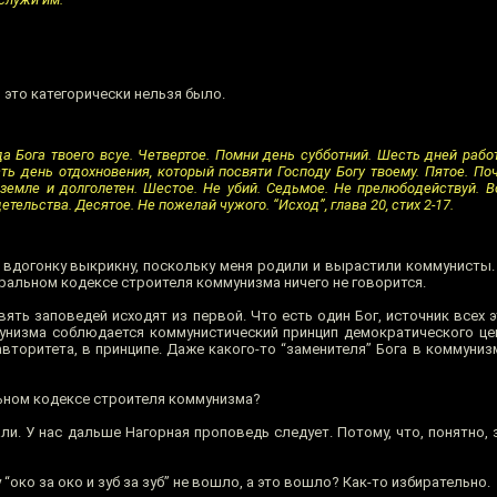
 это категорически нельзя было.
а Бога твоего всуе. Четвертое. Помни день субботний. Шесть дней рабо
сть день отдохновения, который посвяти Господу Богу твоему. Пятое. По
земле и долголетен. Шестое. Не убий. Седьмое. Не прелюбодействуй. В
тельства. Десятое. Не пожелай чужого. “Исход”, глава 20, стих 2-17.
Я вдогонку выкрикну, поскольку меня родили и вырастили коммунисты
оральном кодексе строителя коммунизма ничего не говорится.
вять заповедей исходят из первой. Что есть один Бог, источник всех э
низма соблюдается коммунистический принцип демократического це
вторитета, в принципе. Даже какого-то “заменителя” Бога в коммуниз
ьном кодексе строителя коммунизма?
и. У нас дальше Нагорная проповедь следует. Потому, что, понятно,
 “око за око и зуб за зуб” не вошло, а это вошло? Как-то избирательно.