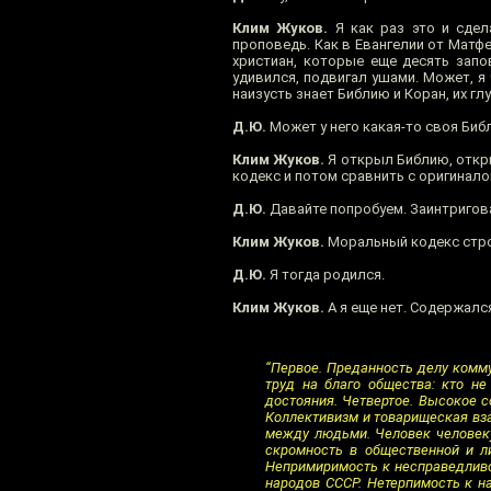
Клим Жуков.
Я как раз это и сдел
проповедь. Как в Евангелии от Матфе
христиан, которые еще десять запо
удивился, подвигал ушами. Может, я 
наизусть знает Библию и Коран, их гл
Д.Ю.
Может у него какая-то своя Биб
Клим Жуков.
Я открыл Библию, откры
кодекс и потом сравнить с оригинало
Д.Ю.
Давайте попробуем. Заинтригов
Клим Жуков.
Моральный кодекс строи
Д.Ю.
Я тогда родился.
Клим Жуков.
А я еще нет. Содержалс
“Первое. Преданность делу комм
труд на благо общества: кто не
достояния. Четвертое. Высокое с
Коллективизм и товарищеская вза
между людьми. Человек человеку 
скромность в общественной и ли
Непримиримость к несправедливост
народов СССР. Нетерпимость к н