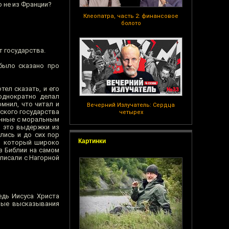
но не из Франции?
Клеопатра, часть 2: финансовое
болото
 государства.
 было сказано про
тел сказать, и его
однократно делал
омнил, что читал и
Вечерний Излучатель: Сердца
тского государства
четырех
занные с моральным
, это выдержки из
лись и до сих пор
Картинки
а, который широко
з Библии на самом
списали с Нагорной
едь Иисуса Христа
бные высказывания