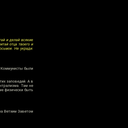
тай и делай всякие
читай отца твоего и
осьмое. Не укради.
. Коммунисты были
тих заповедей. А в
нтрализма. Там не
ме физически быть
 за Ветхим Заветом