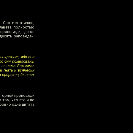
. Соответственно,
Завета полностью
проповедь, где он
 десять заповедей.
ы кроткие, ибо они
бо они помилованы
ы сынами Божиими.
и гнать и всячески
и пророков, бывших
агорной проповеди
 том, что это и по
 ровно одна цитата