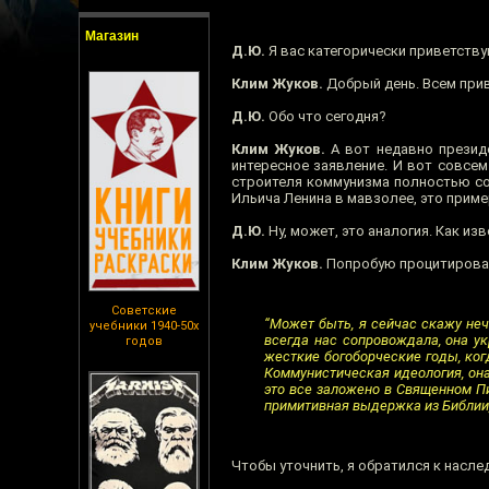
Магазин
Д.Ю.
Я вас категорически приветству
Клим Жуков.
Добрый день. Всем прив
Д.Ю.
Обо что сегодня?
Клим Жуков.
А вот недавно презид
интересное заявление. И вот совсем 
строителя коммунизма полностью со
Ильича Ленина в мавзолее, это приме
Д.Ю.
Ну, может, это аналогия. Как из
Клим Жуков.
Попробую процитировать,
Советские
“Может быть, я сейчас скажу нечт
учебники 1940-50х
всегда нас сопровождала, она у
годов
жесткие богоборческие годы, ко
Коммунистическая идеология, она 
это все заложено в Священном Пи
примитивная выдержка из Библии,
Чтобы уточнить, я обратился к насл