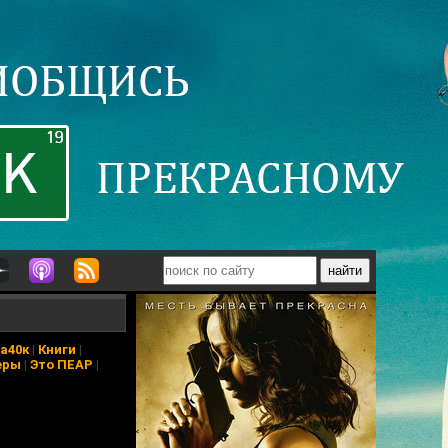
а40к
|
Книги
|
еры
|
Это ПЕАР
|