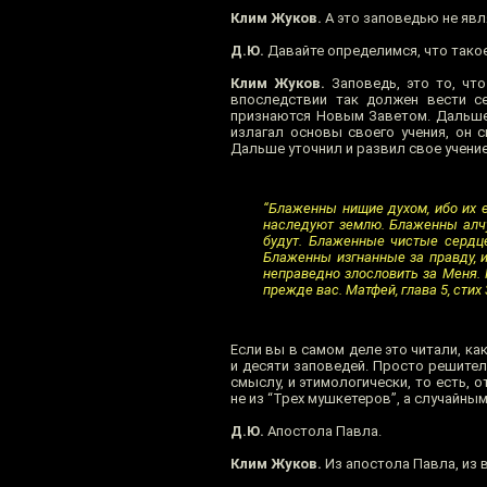
Клим Жуков.
А это заповедью не явля
Д.Ю.
Давайте определимся, что такое
Клим Жуков.
Заповедь, это то, чт
впоследствии так должен вести се
признаются Новым Заветом. Дальше 
излагал основы своего учения, он с
Дальше уточнил и развил свое учени
“Блаженны нищие духом, ибо их е
наследуют землю. Блаженны алч
будут. Блаженные чистые сердц
Блаженны изгнанные за правду, и
неправедно злословить за Меня. 
прежде вас. Матфей, глава 5, стих 3
Если вы в самом деле это читали, к
и десяти заповедей. Просто решитель
смыслу, и этимологически, то есть, 
не из “Трех мушкетеров”, а случайным
Д.Ю.
Апостола Павла.
Клим Жуков.
Из апостола Павла, из 