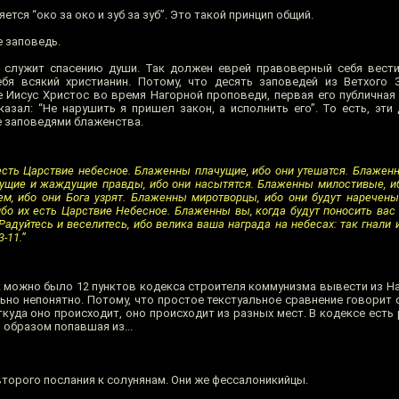
ется “око за око и зуб за зуб”. Это такой принцип общий.
 заповедь.
о служит спасению души. Так должен еврей правоверный себя вести
бя всякий христианин. Потому, что десять заповедей из Ветхого 
Иисус Христос во время Нагорной проповеди, первая его публичная 
казал: “Не нарушить я пришел закон, а исполнить его”. То есть, эти
е заповедями блаженства.
сть Царствие небесное. Блаженны плачущие, ибо они утешатся. Блаженн
ущие и жаждущие правды, ибо они насытятся. Блаженны милостивые, и
ем, ибо они Бога узрят. Блаженны миротворцы, ибо они будут наречен
бо их есть Царствие Небесное. Блаженны вы, когда будут поносить вас 
Радуйтесь и веселитесь, ибо велика ваша награда на небесах: так гнали 
-11.”
ак можно было 12 пунктов кодекса строителя коммунизма вывести из Н
но непонятно. Потому, что простое текстуальное сравнение говорит о
откуда оно происходит, оно происходит из разных мест. В кодексе есть
 образом попавшая из...
второго послания к солунянам. Они же фессалоникийцы.