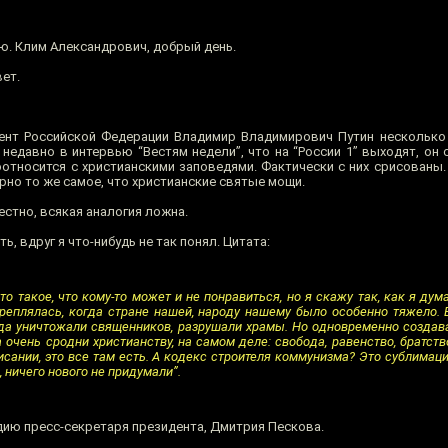
ю. Клим Александрович, добрый день.
ет.
ент Российской Федерации Владимир Владимирович Путин несколько
недавно в интервью “Вестям недели”, что на “России 1” выходят, он 
относится с христианскими заповедями. Фактически с них срисованы.
рно то же самое, что христианские святые мощи.
вестно, всякая аналогия ложна.
 вдруг я что-нибудь не так понял. Цитата:
о такое, что кому-то может и не понравиться, но я скажу так, как я дум
креплялась, когда стране нашей, народу нашему было особенно тяжело.
гда уничтожали священников, разрушали храмы. Но одновременно создав
очень сродни христианству, на самом деле: свобода, равенство, братств
сании, это все там есть. А кодекс строителя коммунизма? Это сублимация
 ничего нового не придумали”.
едию пресс-секретаря президента, Дмитрия Пескова.