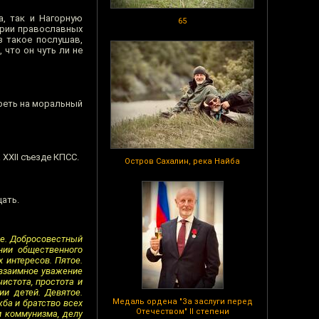
а, так и Нагорную
65
гории православных
з такое послушав,
 что он чуть ли не
реть на моральный
XXII съезде КПСС.
Остров Сахалин, река Найба
цать.
ое. Добросовестный
ении общественного
 интересов. Пятое.
 взаимное уважение
истота, простота и
ии детей. Девятое.
Медаль ордена "За заслуги перед
жба и братство всех
Отечеством" II степени
м коммунизма, делу