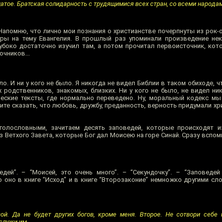
атое. Братская солидарность с трудящимися всех стран, со всеми народам
 Напомню, что лично мои познания о христианстве почерпнуты из рок-о
туры на тему Евангелия. В прошлый раз упоминали произведение не
лубоко достаточно изучил там, а потом прочитал первоисточник, кот
очников...
ло. И ни у кого не было. Я никогда не видел Библии в таком обиходе, ч
х родственников, знакомых, близких. Ни у кого не было, не видел ник
ческие тексты, где нормально переведено. Ну, моральный кодекс мы 
тите сказать, что любовь, дружбу, преданность, верность придумали хри
олословными, зачитаем десять заповедей, которые происходят из
з Ветхого Завета, которые Бог дал Моисею на горе Синай. Сразу вспо
дей”. – “Моисей, это очень много”. – “Секундочку”. – “Заповедей
оно в книге “Исход” и в книге “Второзаконие” немножко другими слов
ой. Да не будет других богов, кроме меня. Второе. Не сотвори себе
служи им.