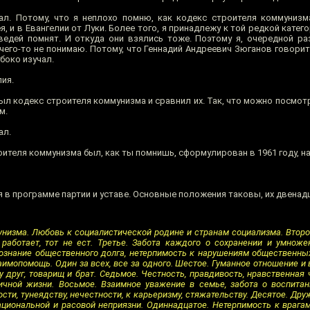
ал. Потому, что я неплохо помню, как кодекс строителя коммунизм
я, и в Евангелии от Луки. Более того, я принадлежу к той редкой кате
ведей помнят. И откуда они взялись тоже. Поэтому я, очередной ра
чего-то не понимаю. Потому, что Геннадий Андреевич Зюганов говорит,
убоко изучал.
лия.
л кодекс строителя коммунизма и сравнил их. Так, что можно посмот
м.
ал.
теля коммунизма был, как ты помнишь, сформулирован в 1961 году, на 
я в программе партии и уставе. Основные положения таковы, их двенад
унизма. Любовь к социалистической родине и странам социализма. Втор
 работает, тот не ест. Третье. Забота каждого о сохранении и умнож
ознание общественного долга, нетерпимость к нарушениям общественных
имопомощь. Один за всех, все за одного. Шестое. Гуманное отношение и
друг, товарищ и брат. Седьмое. Честность, правдивость, нравственная ч
чной жизни. Восьмое. Взаимное уважение в семье, забота о воспитан
и, тунеядству, нечестности, к карьеризму, стяжательству. Десятое. Дру
ациональной и расовой неприязни. Одиннадцатое. Нетерпимость к врага