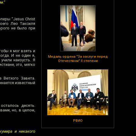
и.”
перы “Jesus Christ
коего Лео Таксиля
орого не было при
тобы я мог взять и
огда. И не один я,
Медаль ордена "За заслуги перед
учили наизусть. Я
Отечеством" II степени
стиане, это, мягко
 Ветхого Завета.
минается известный
 осталось десять.
ами, но, в целом,
РВИО
 кумира и никакого