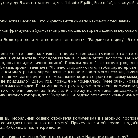
екунду. Я с детства помню, что “Liberte, Egalite, Fraternite”, это случай
олическая церковь. Это к христианству имело какое-то отношение?
кой французской буржуазной революции, которая отделила церковь от
 Вольтера, если мне не изменяет память: “Раздавите гадину”. Это
.
яснил, что национальный наш лидер хотел сказать именно то, что хо
ент Путин весьма последователен в оценке этого вопроса. Он не
 здесь не видим ничего нового”. В самом деле. Я так посмотрел, всп
 Владимирович заявляет: “Я лично сторонник того, чтобы характер све
те с тем мы утратили определенные ценности советского периода, свя
 если мы заглянем в этот моральный кодекс строителя коммунизма
не придумало”. 2016-й год, позиция не поменялась: “Мне очень нрави
листические идеи. Если мы посмотрим кодекс строителя коммунизм
то он очень напоминает Библию. Это не шутка, это такая выдержка и
евич Зюганов говорил, что: “Моральный кодекс строителя коммунизма 
сли вы моральный кодекс строителя коммунизма и Нагорную пропов
 совпадают полностью по тексту”. Причем, как я обнаружил, подо
.. Их больше, чем я перечислил.
асти слышал. А ты пробовал положить рядом Нагорную проповедь?