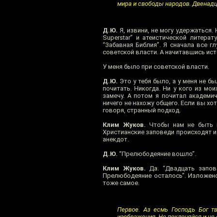
мира и свободы народов. Двенадц
Д.Ю.
Я, извини, не могу удержаться.
Superstar” и атеистической литера
“Забавная Библия”. Я сначала все г
советской власти. А начитавшись ист
У меня было при советской власти.
Д.Ю.
Это у тебя было, а у меня не бы
почитать. Никогда. Ни у кого из мои
замечу. А потом я почитал академи
ничего не нахожу общего. Если вы хо
говоря, странный подход.
Клим Жуков.
Чтобы нам не быть г
Христианские заповеди происходят и
анекдот.
Д.Ю.
“Прелюбодеяние вошло”.
Клим Жуков.
Да. “Двадцать запове
Прелюбодеяние осталось”. Изложено 
тоже самое.
Первое. Аз есмь Господь Бог тв
изображения. Не поклоняйся и не 