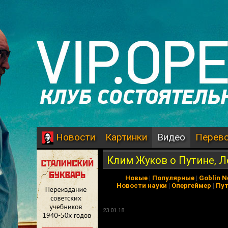
Картинки
Видео
Перев
Новости
Клим Жуков о Путине, Л
Новые
|
Популярные
|
Goblin 
Новости науки
|
Опергеймер
|
Пу
23.01.18