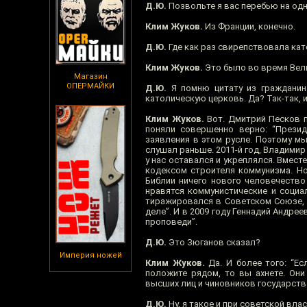
Д.Ю.
Позвольте я вас перебью на одну с
Клим Жуков.
Из Франции, конечно.
Д.Ю.
Где как раз свирепствовала кат
Клим Жуков.
Это было во время Вели
Магазин
ОПЕРМАЙКИ
Д.Ю.
Я помню цитату из гражданина
католическую церковь. Да? Так-так, и
Клим Жуков.
Вот. Дмитрий Песков по
поняли совершенно верно: “Презид
заявления в этом русле. Поэтому мы
слушал раньше. 2011-й год, Владимир
у нас оставался и укреплялся. Вмес
кодексом строителя коммунизма. Но
Библии ничего нового человечество 
нравятся коммунистические и социа
тиражировался в Советском Союзе, 
деле”. И в 2009 году Геннадий Андре
проповеди”.
Д.Ю.
Это Зюганов сказал?
Империя ножей
Клим Жуков.
Да. И более того: “Е
положите рядом, то вы ахнете. Они
высших лиц и чиновников государства.
Д.Ю.
Ну, я такое и при советской вл