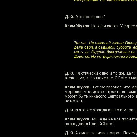
Д.Ю.
Это про иконы?
Клим Жуков.
Не уточняется. У евреев
Третье. Не поминай имени Господ
дела свои, а седьмой, суббота, е
мать, да будешь благословен на 
Девятое. Не сотвори ложного свиде
Д.Ю.
Фактически одно и то же, да? 
атеистами, это ключевое. О Боге в м
Клим Жуков.
Тут же главное, что де
моральном кодексе строителя комму
может быть никакого центрального а
не может.
Д.Ю.
И что же отсюда взято в морал
Клим Жуков.
Мы еще не все прочитал
последовал Новый Завет.
Д.Ю.
А у меня, извини, вопрос. Почему