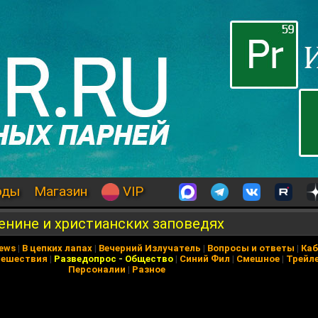
оды
Магазин
VIP
енине и христианских заповедях
News
|
В цепких лапах
|
Вечерний Излучатель
|
Вопросы и ответы
|
Каб
тешествия
|
Разведопрос
-
Общество
|
Синий Фил
|
Смешное
|
Трейл
Персоналии
|
Разное