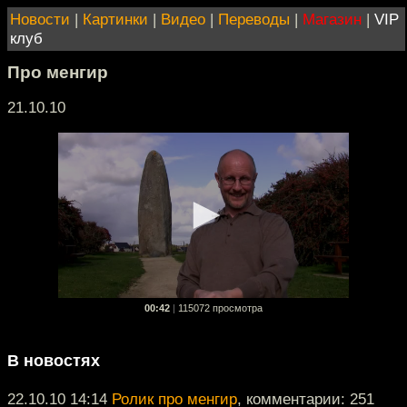
Новости
|
Картинки
|
Видео
|
Переводы
|
Магазин
|
VIP
клуб
Про менгир
21.10.10
00:42
|
115072 просмотра
В новостях
22.10.10 14:14
Ролик про менгир
, комментарии: 251