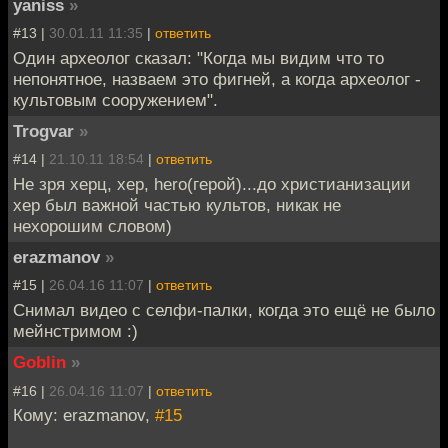
yaniss
»
#13 |
30.01.11 11:35
|
ответить
Один археолог сказал: "Когда мы видим что то
непонятное, назваем это фигней, а когда археолог -
культовым сооружением".
Trogvar
»
#14 |
21.10.11 18:54
|
ответить
Не зря херц, хер, hero(герой)...до христианизации
хер был важной частью культов, никак не
нехорошим словом)
erazmanov
»
#15 |
26.04.16 11:07
|
ответить
Снимал видео с селфи-палки, когда это ещё не было
мейнстримом :)
Goblin
»
#16 |
26.04.16 11:07
|
ответить
Кому: erazmanov,
#15