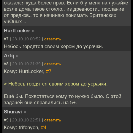
оказался куда более прав. Если б у меня на лужайке
возле дома такое стояло.. из древности.. послание
от предков.. то я начинаю понимать Британских
учОных ..
HurtLocker
»
#7 |
28.10.10 00:52
|
ответить
Небось гордятся своим хером до усрачки.
Artq
»
#8 |
29.10.10 21:39
|
ответить
Кому: HurtLocker,
#7
> Небось гордятся своим хером до усрачки.
Ещё бы. Похвстаться кому то нужно было. С этой
задачей они справились на 5+.
Shuravi
»
#9 |
29.10.10 22:51
|
ответить
Кому: trifonych,
#4