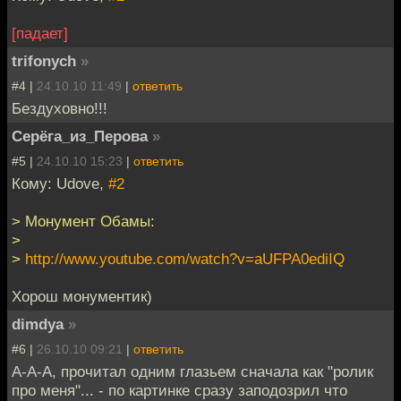
[падает]
trifonych
»
#4 |
24.10.10 11:49
|
ответить
Бездуховно!!!
Серёга_из_Перова
»
#5 |
24.10.10 15:23
|
ответить
Кому: Udove,
#2
> Монумент Обамы:
>
>
http://www.youtube.com/watch?v=aUFPA0ediIQ
Хорош монументик)
dimdya
»
#6 |
26.10.10 09:21
|
ответить
А-А-А, прочитал одним глазьем сначала как "ролик
про меня"... - по картинке сразу заподозрил что