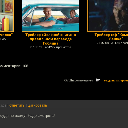
училка"
Трейлер «Зелёной книги» в
Трейлер х/ф "Кам
тров
правильном переводе
башка"
Гоблина
21.09.08 31134 прос
07.08.19 464222 просмотра
комментарии: 108
Goblin рекомендует
создать интерне
|
ответить
|
цитировать
23:28
судя по всему! Надо смотреть!