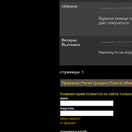
chikwow
отправлено 19.11.10 
Ядреное кинище о
дает помучиться.
Ветеран
отправлено 30.12.10 
Вьетнама
Наконец-то на игр
cтраницы: 1
Правила
|
Регистрация
|
Поиск
|
Мне
Комментарий появится на сайте тольк
имя:
пароль:
забыл пароль?
я с форума!
комментарий: