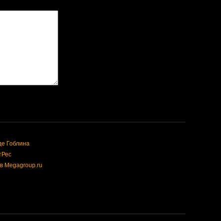
де Гоблина
тРес
в Megagroup.ru