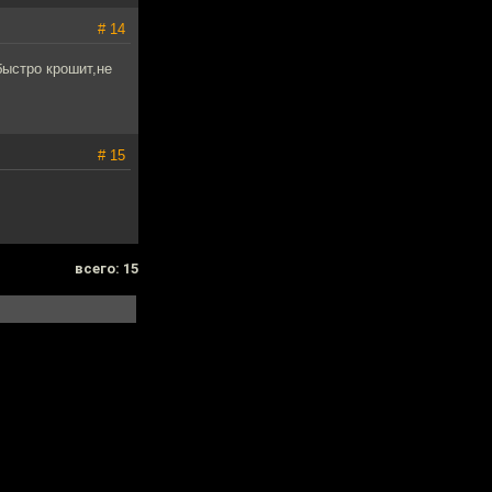
# 14
быстро крошит,не
# 15
всего: 15