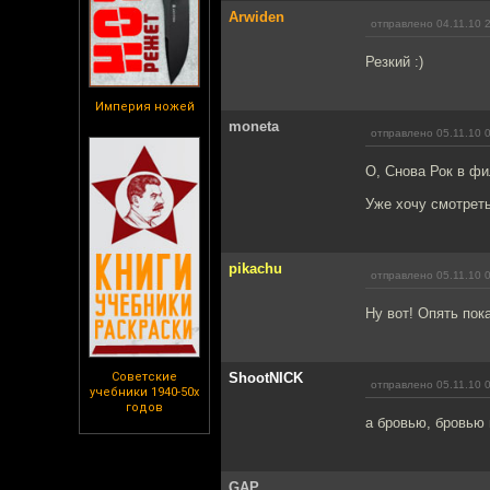
Arwiden
отправлено 04.11.10 
Резкий :)
Империя ножей
moneta
отправлено 05.11.10 
О, Снова Рок в фи
Уже хочу смотреть
pikachu
отправлено 05.11.10 
Ну вот! Опять пок
Советские
ShootNICK
отправлено 05.11.10 
учебники 1940-50х
годов
а бровью, бровью 
GAP