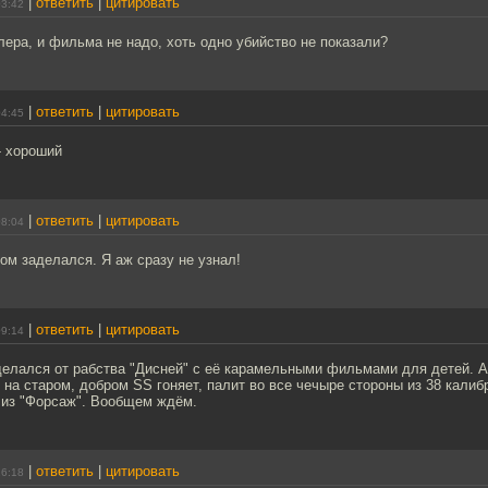
|
ответить
|
цитировать
03:42
лера, и фильма не надо, хоть одно убийство не показали?
|
ответить
|
цитировать
04:45
- хороший
|
ответить
|
цитировать
08:04
м заделался. Я аж сразу не узнал!
|
ответить
|
цитировать
09:14
елался от рабства "Дисней" с её карамельными фильмами для детей. А 
 на старом, добром SS гоняет, палит во все чечыре стороны из 38 калиб
 из "Форсаж". Вообщем ждём.
|
ответить
|
цитировать
16:18