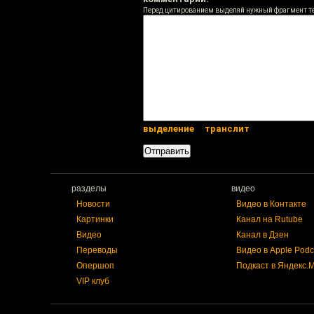
Перед цитированием выделяй нужный фрагмент т
выделение
транслит
разделы
видео
Новости
Видео в Контакте
Картинки
Канал на Rutube
Видео
Канал в Дзен
Переводы
Видео в Apple Podc
Опершоп
Подкаст в Яндекс.
VIP клуб