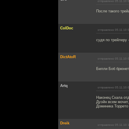
отправлено 05.11.10 
После такого трей
ColDoc
отправлено 05.11.10 
судя по трейлеру 
DictAtoR
отправлено 05.11.10 
Билли Боб брюнето
Artq
отправлено 05.11.10 
Наконец Скала отд
Дуэйн всем мочит,
Доминика Торрето
Dreik
отправлено 05.11.10 