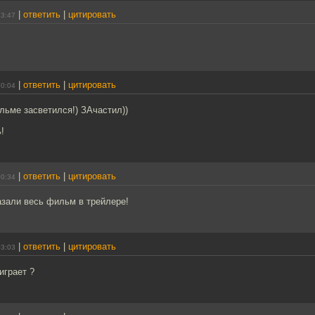
|
ответить
|
цитировать
23:47
|
ответить
|
цитировать
00:04
льме засветился!) ЗАчастил))
!
|
ответить
|
цитировать
00:34
азали весь фильм в трейлере!
|
ответить
|
цитировать
03:03
играет ?