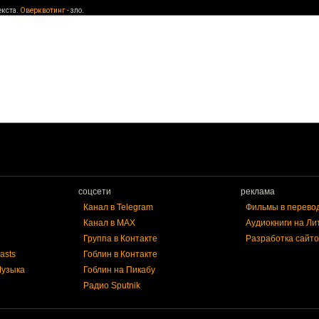
екста.
Оверквотинг
- зло.
соцсети
реклама
Канал в Telegram
Фильмы в перево
Канал в MAX
Аудиокниги на Ли
Группа в Контакте
Разработка сайто
asts
Гоблин в Контакте
Музыка
Гоблин на Пикабу
Радио Sputnik