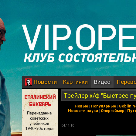
Картинки
Видео
Перев
Новости
Трейлер х/ф "Быстрее пу
Новые
|
Популярные
|
Goblin 
Новости науки
|
Опергеймер
|
Пут
04.11.10