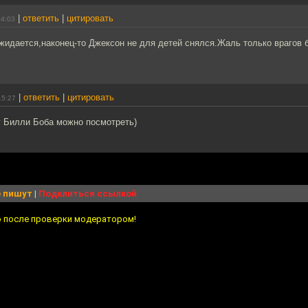
|
ответить
|
цитировать
04:03
жидается,наконец-то Джексон не для детей снялся.Жаль только врагов 
|
ответить
|
цитировать
15:27
у Билли Боба можно посмотреть)
 пишут
|
Поделиться ссылкой
о после проверки модератором!