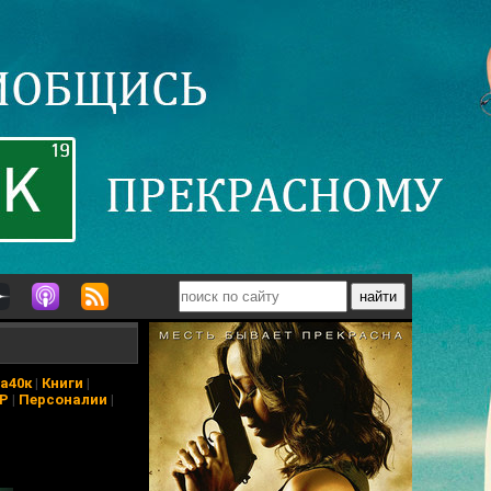
а40к
|
Книги
|
АР
|
Персоналии
|