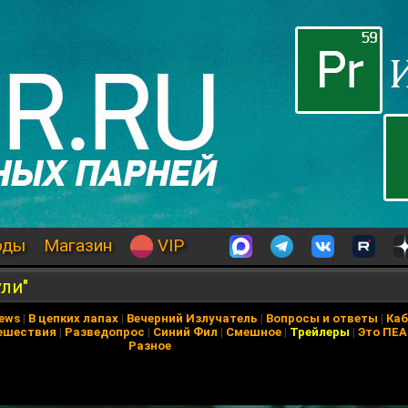
оды
Магазин
VIP
ли"
News
|
В цепких лапах
|
Вечерний Излучатель
|
Вопросы и ответы
|
Каб
ешествия
|
Разведопрос
|
Синий Фил
|
Смешное
|
Трейлеры
|
Это ПЕ
Разное