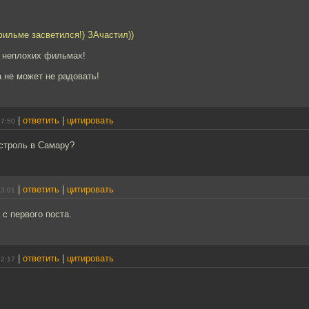
фильме засветился!) ЗАчастил))
в неплохих фильмах!
 не может не радовать!
|
ответить
|
цитировать
17:50
астроль в Самару?
|
ответить
|
цитировать
13:01
 с первого поста.
|
ответить
|
цитировать
22:17