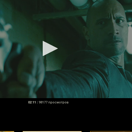
02:11
|
98177 просмотров