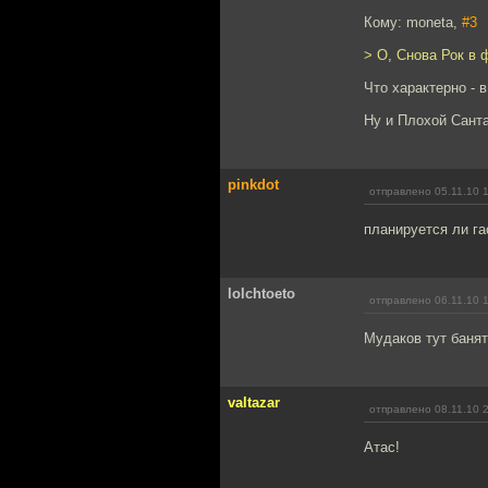
Кому: moneta,
#3
> О, Снова Рок в 
Что характерно - 
Ну и Плохой Санта
pinkdot
отправлено 05.11.10 
планируется ли г
lolchtoeto
отправлено 06.11.10 
Мудаков тут банят
valtazar
отправлено 08.11.10 
Атас!