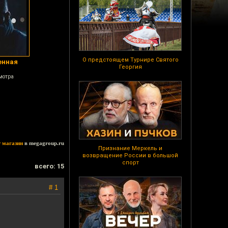
О предстоящем Турнире Святого
енная
Георгия
мотра
т магазин
в megagroup.ru
Признание Меркель и
возвращение России в большой
спорт
всего: 15
# 1