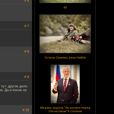
# 6
65
# 7
# 8
Остров Сахалин, река Найба
# 9
тут- другое дело.
ра. Да и похож на
Медаль ордена "За заслуги перед
# 10
Отечеством" II степени