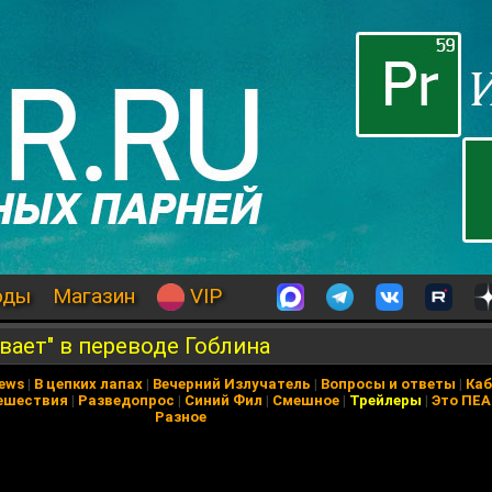
оды
Магазин
VIP
вает" в переводе Гоблина
News
|
В цепких лапах
|
Вечерний Излучатель
|
Вопросы и ответы
|
Каб
ешествия
|
Разведопрос
|
Синий Фил
|
Смешное
|
Трейлеры
|
Это ПЕ
Разное