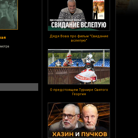
Дядя Вова про фильм "Свидание
ная
вслепую"
смотра
О предстоящем Турнире Святого
Георгия