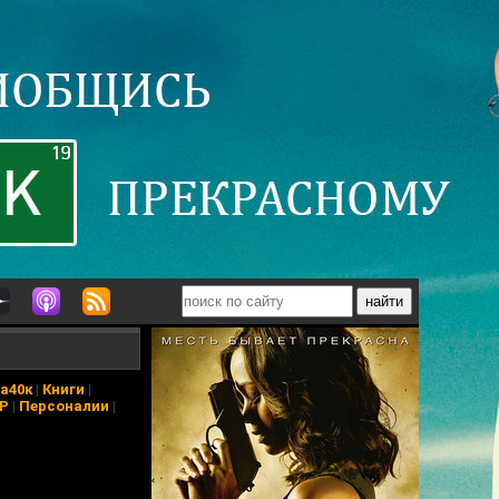
а40к
|
Книги
|
АР
|
Персоналии
|