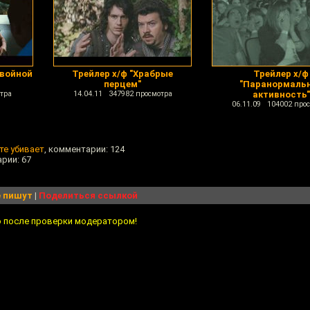
Двойной
Трейлер х/ф "Храбрые
Трейлер х/ф
перцем"
"Паранормаль
тра
14.04.11 347982 просмотра
активность"
06.11.09 104002 про
те убивает
, комментарии: 124
арии: 67
 пишут
|
Поделиться ссылкой
о после проверки модератором!