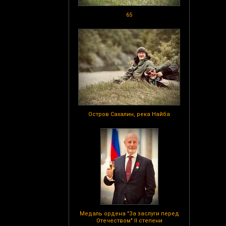
65
Остров Сахалин, река Найба
Медаль ордена "За заслуги перед
Отечеством" II степени