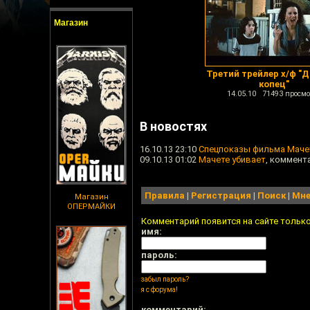
Магазин
Третий трейлер х/ф "
копец"
14.05.10 71493 просмо
В новостях
16.10.13 23:10
Спецпоказы фильма Маче
09.10.13 01:02
Мачете убивает
, коммент
Правила
|
Регистрация
|
Поиск
|
Мне
Магазин
ОПЕРМАЙКИ
Комментарий появится на сайте тольк
имя:
пароль:
забыл пароль?
я с форума!
комментарий: