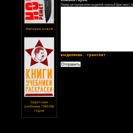
Перед цитированием выделяй нужный фрагмент т
Империя ножей
выделение
транслит
Советские
учебники 1940-50х
годов