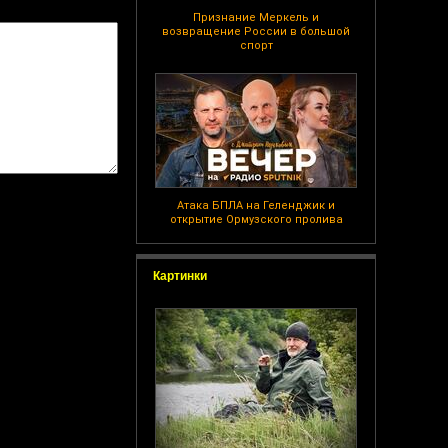
Признание Меркель и
возвращение России в большой
спорт
Атака БПЛА на Геленджик и
открытие Ормузского пролива
Картинки