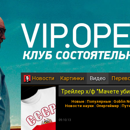
Картинки
Видео
Перев
Новости
Трейлер х/ф "Мачете уби
Новые
|
Популярные
|
Goblin 
Новости науки
|
Опергеймер
|
Пут
09.10.13