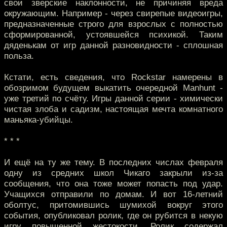
свои зверские наклонности, не причиняя вреда
окружающим. Например - через свирепые видеоигры,
предназначенные строго для взрослых с полностью
сформированной, устоявшейся психикой. Таким
дяденькам от игр данной разновидности - сплошная
польза.
Кстати, есть сведения, что Rockstar намерены в
обозримом будущем выкатить очередной Manhunt -
уже третий по счёту. Игры данной серии - химически
чистая злоба и садизм, настоящая мечта комнатного
маньяка-убийцы.
* * *
И ещё на ту же тему. В последних числах февраля
одну из средних школ Чикаго закрыли из-за
сообщения, что она тоже может попасть под удар.
Учащихся отправили по домам. И вот 16-летний
оболтус, притомившись шумихой вокруг этого
события, опубликовал ролик, где он рубится в некую
игру повышенной жестокости. Ролик содержал