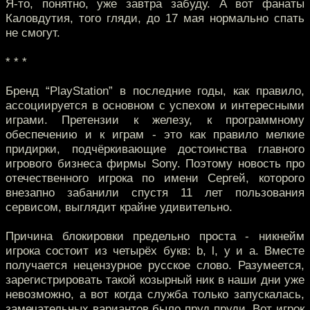
Я-то, понятно, уже завтра забуду. А вот фанаты
Каловдутия, того гляди, до 17 мая нормально спать
не смогут.
* * *
Бренд “PlayStation” в последние годы, как правило,
ассоциируется в основном с успехом и интересными
играми. Претензии к железу, к программному
обеспечению и к играм - это как правило мелкие
придирки, подчёркивающие достоинства главного
игрового бизнеса фирмы Sony. Поэтому новость про
отечественного игрока по имени Сергей, которого
внезапно забанили спустя 11 лет пользования
сервисом, выглядит крайне удивительно.
Причина блокировки предельно проста - никнейм
игрока состоит из четырёх букв: b, l, y и a. Вместе
получается нецензурное русское слово. Разумеется,
зарегистрировать такой козырный ник в наши дни уже
невозможно, а вот когда служба только запускалась,
замечательных вариантов было пруд пруди. Вот игрок