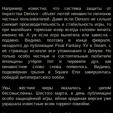
Например, известно, что система защиты от
пиратства Denuvo - объект лютой ненависти легионов
честных пользователей. Даже если Denuvo не сильно
снижает производительность и стабильность игры, то
при малейших тормозах юзер всегда склонен винить
именно её. А уж если игра вылетела или зависла -
подавно. Видимо, поэтому в конце февраля,
незадолго до публикации Final Fantasy XV в Steam, с
её страницы исчезли все упоминания о Денуве. Но
только особо честные и состоятельные любители
японщины утёрли пот и перевели дух, как
ненавистное слово снова появилось. Видимо,
подковёрная грызня в Square Enix завершилась
победой антипиратского лобби.
Увы, жёсткие меры оказались в целом
бессмысленны. Шестого марта, в день публикации
особо защищённой игры, ейная краденая версия уже
украшала известные всем торрент-помойки.