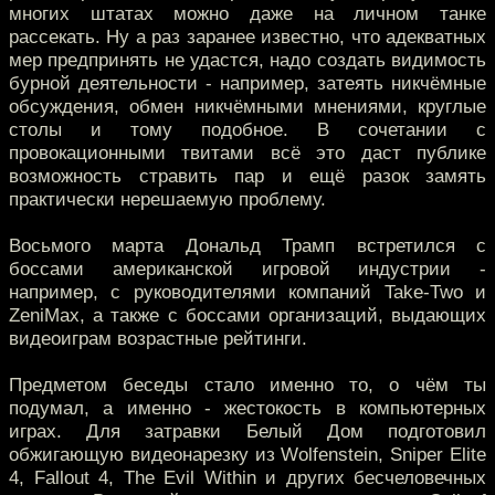
многих штатах можно даже на личном танке
рассекать. Ну а раз заранее известно, что адекватных
мер предпринять не удастся, надо создать видимость
бурной деятельности - например, затеять никчёмные
обсуждения, обмен никчёмными мнениями, круглые
столы и тому подобное. В сочетании с
провокационными твитами всё это даст публике
возможность стравить пар и ещё разок замять
практически нерешаемую проблему.
Восьмого марта Дональд Трамп встретился с
боссами американской игровой индустрии -
например, с руководителями компаний Take-Two и
ZeniMax, а также с боссами организаций, выдающих
видеоиграм возрастные рейтинги.
Предметом беседы стало именно то, о чём ты
подумал, а именно - жестокость в компьютерных
играх. Для затравки Белый Дом подготовил
обжигающую видеонарезку из Wolfenstein, Sniper Elite
4, Fallout 4, The Evil Within и других бесчеловечных