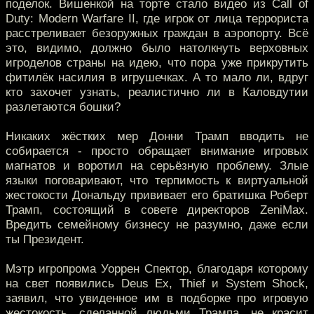
поделок. Вишенкой на торте стало видео из Call of
Duty: Modern Warfare II, где игрок от лица террориста
расстреливает безоружных граждан в аэропорту. Всё
это, видимо, должно было натолкнуть верховных
игроделов страны на идею, что пора уже прикрутить
фитилёк насилия в игрушечках. А то мало ли, вдруг
кто захочет узнать, реалистично ли в Каловдутии
разлетаются бошки?
Никаких жёстких мер Донни Трамп вводить не
собирается - просто обращает внимание игровых
магнатов и воротил на серьёзную проблему. Злые
языки поговаривают, что терпимость к виртуальной
жестокости Дональду прививает его братишка Роберт
Трамп, состоящий в совете директоров ZeniMax.
Вредить семейному бизнесу не разумно, даже если
ты Президент.
Мэтр игропрома Уоррен Спектор, благодаря которому
на свет появились Deus Ex, Thief и System Shock,
заявил, что увиденное им в подборке про игровую
жестокость, сделанной людьми Трампа, не красит