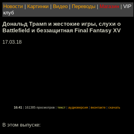
Новости
|
Картинки
|
Видео
|
Переводы
|
Магазин
|
VIP
клуб
Дональд Трамп и жестокие игры, слухи о
Battlefield и беззащитная Final Fantasy XV
17.03.18
16:41
|
161385 просмотров
|
текст
|
аудиоверсия
|
вконтакте
|
скачать
В этом выпуске: