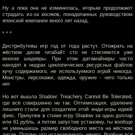
Ну а пока она не изменилась, игорьки продолжают
страдать из-за косяков, понаделанных руководством
японской компании много лет назад.
* * *
Дистрибутивы игр год от года растут. Отожрать на
жёстком диске гигабайт сто не стесняются уже
многие шедевры. При этом датамайнеры часто
находят в недрах циклопических ресурсных файлов
кучу содержимого, не используемого игрой никогда.
Монстры, персонажи, одежда, оружие - чего только
нет.
Но вот вышла Shadow: Treachery Cannot Be Tolerated,
где всё совершенно не так. Оптимизация, удаление
лишнего стали для создателя этой инди-игры идеей
фикс. Прикупив в стиме игру Shadow за один доллар
или 61 рубль, а потом запустив установку, ты вообще
не уменьшишь размер свободного места на жёстком
диске. Потому что устанавливать нечего. Вообще вся