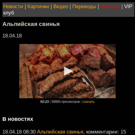
Новости
|
Картинки
|
Видео
|
Переводы
|
Магазин
|
VIP
клуб
Альпийская свинья
18.04.18
02:23
|
58865 просмотров
|
скачать
В новостях
18.04.18 08:30
Альпийская свинья
, комментарии: 15