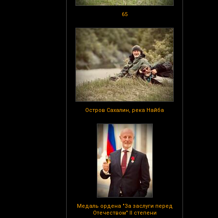
65
Остров Сахалин, река Найба
Медаль ордена "За заслуги перед
Отечеством" II степени