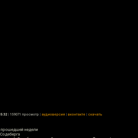
15:32
|
159071 просмотр
|
аудиоверсия
|
вконтакте
|
скачать
 прошедшей недели
 Содеберга