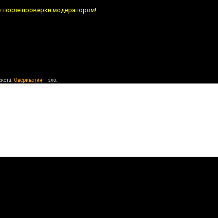
о после проверки модератором!
екста.
Оверквотинг
- зло.