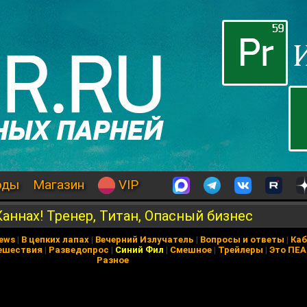
оды
Магазин
VIP
аннах! Тренер, Титан, Опасный бизнес
News
|
В цепких лапах
|
Вечерний Излучатель
|
Вопросы и ответы
|
Каб
ешествия
|
Разведопрос
|
Синий Фил
|
Смешное
|
Трейлеры
|
Это ПЕ
Разное