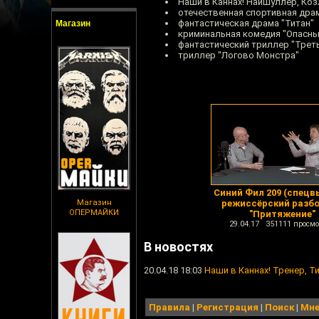
Наши в Каннах! Найшуллер, Ко
отечественная спортивная дра
фантастическая драма "Титан"
Магазин
криминальная комедия "Опасны
фантастический триллер "Трет
триллер "Логово Монстра"
Синий Фил 209 (спецв
Магазин
режиссёрский разбо
ОПЕРМАЙКИ
"Притяжение"
29.04.17 351111 просмо
В новостях
20.04.18 18:03
Наши в Каннах! Тренер, Т
Правила
|
Регистрация
|
Поиск
|
Мне