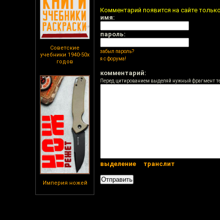
Комментарий появится на сайте тольк
имя:
пароль:
Советские
забыл пароль?
учебники 1940-50х
я с форума!
годов
комментарий:
Перед цитированием выделяй нужный фрагмент т
выделение
транслит
Империя ножей