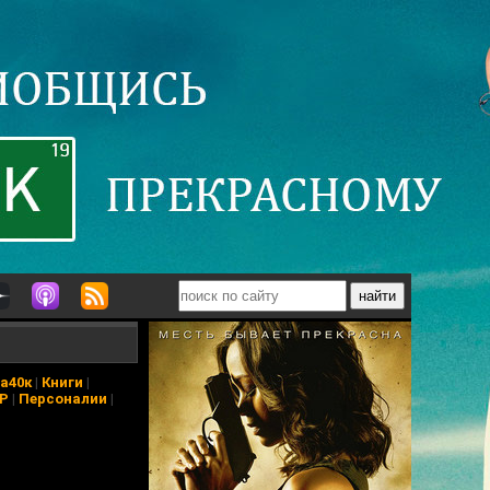
а40к
|
Книги
|
АР
|
Персоналии
|