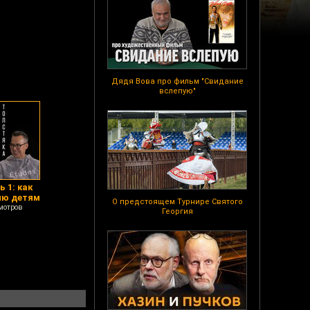
Дядя Вова про фильм "Свидание
вслепую"
 1: как
ию детям
О предстоящем Турнире Святого
мотров
Георгия