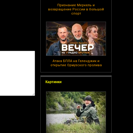
Признание Меркель и
возвращение России в большой
спорт
Атака БПЛА на Геленджик и
открытие Ормузского пролива
Картинки