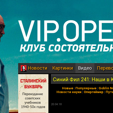
Картинки
Видео
Перев
Новости
Синий Фил 241: Наши в К
Новые
|
Популярные
|
Goblin 
Новости науки
|
Опергеймер
|
Пут
20.04.18