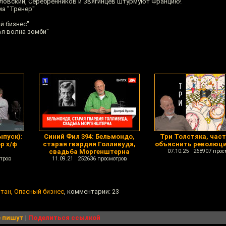
зловский, Серебренников и Звягинцев штурмуют Францию!
ма "Тренер"
й бизнес"
ья волна зомби"
ыпуск):
Синий Фил 394: Бельмондо,
Три Толстяка, часть
р х/ф
старая гвардия Голливуда,
объяснить революц
свадьба Моргенштерна
07.10.25 268907 прос
тров
11.09.21 252636 просмотров
итан, Опасный бизнес
, комментарии: 23
 пишут
|
Поделиться ссылкой