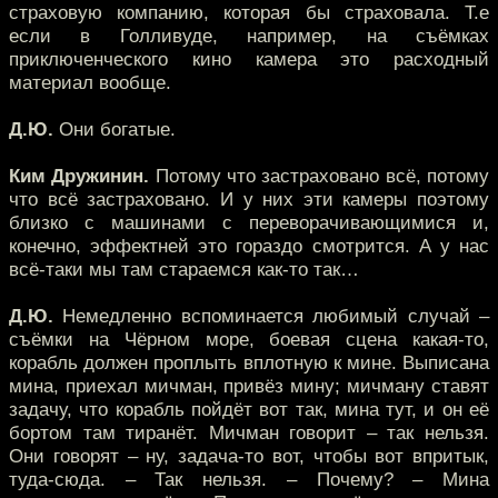
страховую компанию, которая бы страховала. Т.е
если в Голливуде, например, на съёмках
приключенческого кино камера это расходный
материал вообще.
Д.Ю.
Они богатые.
Ким Дружинин.
Потому что застраховано всё, потому
что всё застраховано. И у них эти камеры поэтому
близко с машинами с переворачивающимися и,
конечно, эффектней это гораздо смотрится. А у нас
всё-таки мы там стараемся как-то так…
Д.Ю.
Немедленно вспоминается любимый случай –
съёмки на Чёрном море, боевая сцена какая-то,
корабль должен проплыть вплотную к мине. Выписана
мина, приехал мичман, привёз мину; мичману ставят
задачу, что корабль пойдёт вот так, мина тут, и он её
бортом там тиранёт. Мичман говорит – так нельзя.
Они говорят – ну, задача-то вот, чтобы вот впритык,
туда-сюда. – Так нельзя. – Почему? – Мина