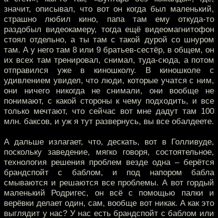
значит, описывал, что вот он когда был маленький,
страшно любил кино, папа там ему откуда-то
раздобыл видеокамеру, тогда ещё видеомагнитофон
стоял отдельно, а ты там с такой дурой со шнуром
там. А у него там 8 или 9 братьев-сестёр, в общем, он
их всех там тренировал, снимал, туда-сюда, а потом
отправился уже в киношколу. В киношколе с
удивлением увидел, что люди, которые учатся с ним,
они ничего никогда не снимали, они вообще не
понимают, с какой стороны к чему подходить, и все
только мечтают, что сейчас вот мне дадут там 100
млн. баксов, и уж я тут развернусь, вы все обалдеете.
А дальше излагает, что, дескать, вот в Голливуде,
поскольку заведение, мягко говоря, состоятельное,
технология решения проблем везде одна – берётся
брандспойт с баблом, и под напором бабла
смываются и решаются все проблемы. А вот гордый
маленький Родригес, он всё с помощью палки и
верёвки делает один, сам, вообще вот никак. А как это
выглядит у нас? У нас есть брандспойт с баблом или