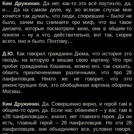
Ким Дружинин.
Да нет, как-то это всё поутихло, да,
и… Да на самом деле, ну, во всяком случае мне
хочется так думать, что люди, спорившие – было/ не
было, зачем вы снимаете про миф, что вы такое
делаете, которые посмотрели кино, они в общем-то
поняли – ну а что, действительно, вот так, скорее
всего, оно и было. Поэтому…
Д.Ю.
Как говорил гражданин Дюма, что история это
гвоздь, на которую я вешаю свою картину. Что про
пробег гражданина Кошкина, можно его, так сказать,
обвить приключениями различными, что про 28
панфиловцев. Никто же не говорит, что это
реконструкция боя, это обобщённая картина обороны
Москвы.
Ким Дружинин.
Да. Совершенно верно, и герой там в
общем-то один, да. Если нас обвиняют – у вас там в
«28 панфиловцах», значит, нет главного героя. Да он
есть, главный герой – 28 панфиловцев. Но эти 28
панфиловцев, они объединяют все, условно говоря,