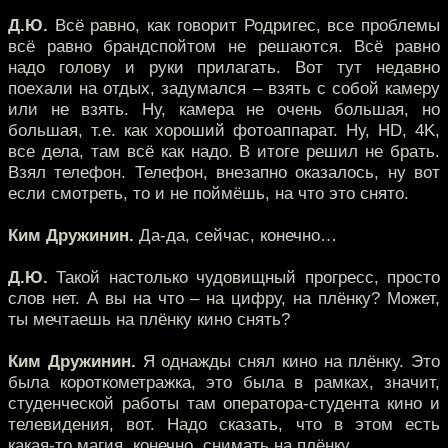
Д.Ю.
Всё равно, как говорит Родригес, все проблемы
всё равно брандспойтом не решаются. Всё равно
надо голову и руки прилагать. Вот тут недавно
поехали на отдых, задумался – взять с собой камеру
или не взять. Ну, камера не очень большая, но
большая, т.е. как хороший фотоаппарат. Ну, HD, 4K,
все дела, там всё как надо. В итоге решил не брать.
Взял телефон. Телефон, внезапно оказалось, ну вот
если смотреть, то и не поймёшь, на что это снято.
Ким Дружинин.
Да-да, сейчас, конечно…
Д.Ю.
Такой настолько чудовищный прогресс, просто
слов нет. А вы на что – на цифру, на плёнку? Может,
ты мечтаешь на плёнку кино снять?
Ким Дружинин.
Я однажды снял кино на плёнку. Это
была короткометражка, это была в рамках, значит,
студенческой работы там оператора-студента кино и
телевидения, вот. Надо сказать, что в этом есть
какая-то магия, конечно, снимать на плёнку.