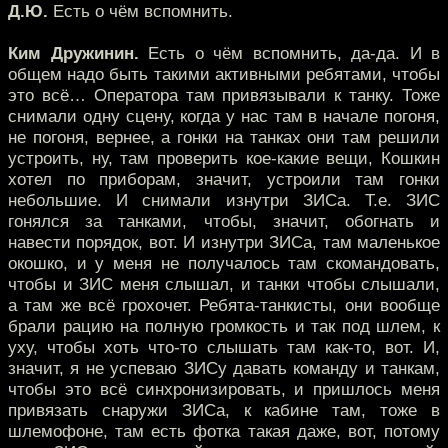
Д.Ю.
Есть о чём вспомнить.
Ким Дружинин.
Есть о чём вспомнить, да-да. И в
общем надо быть такими активными ребятами, чтобы
это всё… Оператора там привязывали к танку. Тоже
снимали одну сцену, когда у нас там в начале погоня,
не погоня, вернее, а гонки на танках они там решили
устроить, ну, там проверить кое-какие вещи, Кошкин
хотел по приборам, значит, устроили там гонки
небольшие. И снимали изнутри ЗИСа. Т.е. ЗИС
гонялся за танками, чтобы, значит, обогнать и
навести порядок, вот. И изнутри ЗИСа, там маленькое
окошко, и у меня не получалось там скомандовать,
чтобы и ЗИС меня слышал, и танки чтобы слышали,
а там же всё грохочет. Ребята-танкисты, они вообще
брали рацию на полную громкость и так под шлем, к
уху, чтобы хоть что-то слышать там как-то, вот. И,
значит, я не успеваю ЗИСу давать команду и танкам,
чтобы это всё синхронизировать, и пришлось меня
привязать снаружи ЗИСа, к кабине там, тоже в
шлемофоне, там есть фотка такая даже, вот, потому