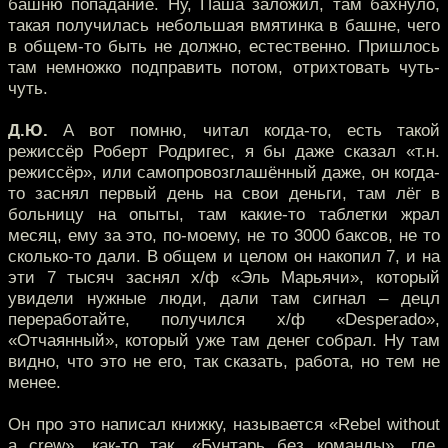
башню попадание. Ну, Паша заложил, там бахнуло,
такая получилась небольшая вмятинка в башне, чего
в общем-то быть не должно, естественно. Пришлось
там немножко подправить потом, отрихтовать чуть-
чуть.
Д.Ю.
А вот помню, читал когда-то, есть такой
режиссёр Роберт Родригес, я бы даже сказал «т.н.
режиссёр», или самопровозглашённый даже, он когда-
то заснял первый день на свои деньги, там лёг в
больницу на опыты, там какие-то таблетки жрал
месяц, ему за это, по-моему, не то 3000 баксов, не то
сколько-то дали. В общем и целом он накопил 7, и на
эти 7 тысяч заснял х/ф «Эль Марьячи», который
увидели нужные люди, дали там сигнал – децл
переработайте, получился х/ф «Desperado»,
«Отчаянный», который уже там денег собрал. Ну там
видно, что это не его, так сказать, работа, но тем не
менее.
Он про это написал книжку, называется «Rebel without
a crew», как-то так, «Бунтарь без команды», где,