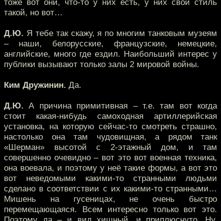
тоже вот они, что-то у них есть, у них свой стиль
такой, но вот…
Д.Ю.
Я тебе так скажу, я по многим танковым музеям
– наши, белорусские, французские, немецкие,
английские, много где ездил. Наибольший интерес у
публики вызывают только залы 2 мировой войны.
Ким Дружинин.
Да.
Д.Ю.
А причина примитивная – т.е. там вот когда
стоит какая-нибудь самоходная артиллерийская
установка, на которую сейчас-то смотреть страшно,
настолько она там чудовищная, а рядом танк
«Шерман» высотой с 2-этажный дом, и там
совершенно очевидно – вот это вот военная техника,
она воевала, и поэтому у неё такие формы, а вот это
вот неведомыми какими-то странными людьми
сделано в соответствии с их какими-то странными…
Мишень на гусеницах, не очень быстро
перемещающаяся. Всем интересно только вот это.
Поэтому да – и вид хищный, и приплюснуто. Ну,