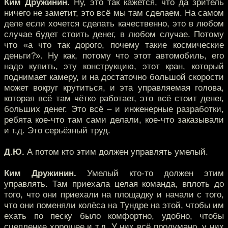
Ким Дружинин.
Ну, это так кажется, что да зритель
ничего не заметит, это всё мы там сделаем. На самом
деле если хочется сделать качественно, это в любом
случае будет стоить денег, в любом случае. Потому
что «а что так дорого, почему такие космические
деньги?». Ну как, потому что этот автомобиль, его
надо купить, эту конструкцию, этот кран, который
поднимает камеру, и на достаточно большой скорости
может вокруг крутиться, и эта управляемая голова,
которая всё там чётко работает, это всё стоит денег,
больших денег. Это всё – и инженерные разработки,
ребята кое-что там сами делали, кое-что заказывали
и т.д. Это серьёзный труд.
Д.Ю.
А потом кто этим должен управлять умелый.
Ким Дружинин.
Умелый кто-то должен этим
управлять. Там приехала целая команда, вплоть до
того, что они приехали на площадку и начали с того,
что они поменяли колёса на Тундре на этой, чтобы им
ехать по песку было комфортно, удобно, чтобы
сцепление хорошее и т.д. У них всё продумано, у них