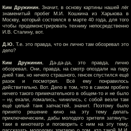
Ким Дружинин.
Значит, в основу картины нашей лёг
знаменитый пробег М.И. Кошкина из Харькова в
Москву, который состоялся в марте 40 года, для того
чтобы продемонстрировать технику непосредственно
И.В. Сталину, вот.
Д.Ю.
Т.е. это правда, что он лично там обозревал это
дело?
Ким Дружинин.
Да-да-да, это правда, лично
обозревал. Они, правда, на смотр опоздали на пару
дней там, но ничего страшного, генсек спустился ещё
разок и посмотрел. Всё ему понравилось
действительно. Вот. Дело в том, что в самом пробеге
ничего такого примечательного в общем-то и не было
– ну, ехали, ломались, чинились, с собой везли там
ещё целый танк запчастей, значит. Поэтому было
принято решение кино на эту тему делать
приключенческим, дабы молодого зрителя затянуть-
таки в кинотеатр и поговорить с ним на эту тему,
рассказать молодому зрителю о том, кто такой М.И.