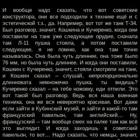
И вообще надо сказать, что вот советские
конструктора, они все подходили к технике ещё и с
эстетической т.з., да. Например, вот тот же танк Т-34.
Был разговор, значит, Кошкина и Кучеренко, когда они
поставили на танк уже следующее орудие, сначала
там Л-11 пушка стояла, а потом поставили
следующее, я не помню, как она там точно
называлась. Она была чуть длиннее, она тоже было
76 мм, но была чуть длиннее. И когда они поставили,
Кошкин с Кучеренко, значит, стояли смотрели на танк,
и Кошкин сказал – слушай, непропорционально
длинновата немножечко пушка, ты видишь?
Кучеренко сказал – на тебе ножовку, иди отпили. Это
вот такой был разговор. Ведь вся наша военная
техника, она же вся невероятно красивая. Вот даже
если зайти в Кубинский музей, и зайти в какой-то там
французский павильон, там английский… Ну,
французский – там вообще смех на палке там как всё
это выглядит. И когда заходишь в советский
павильон, то вот… Надо сказать, что немцы, значит,