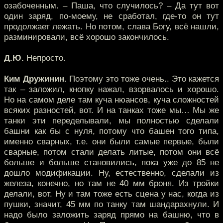
озабоченным. – Паша, что случилось? – Да тут вот
один заряд, по-моему, не сработал, где-то он тут
продолжает лежать. Но потом, слава Богу, всё нашли,
разминировали, всё хорошо закончилось.
Д.Ю.
Непросто.
Ким Дружинин.
Поэтому это тоже очень.. Это кажется
так – заложил, кнопку нажал, взорвалось и хорошо.
Но на самом деле там куча нюансов, куча сложностей
всяких разностей, вот. И на танках тоже мы… Мы же
танки эти переделывали, мы полностью сделали
башни как бы с нуля, потому что башен того типа,
именно сварных, т.е. они были самые первые, были
сварные, потом стали делать литые, потом они всё
больше и больше становились, пока уже до 85 не
дошло модификации. Ну, естественно, сделали из
железа, конечно, но там не 40 мм броня. Из тройки
делали, вот. Ну и там тоже есть сцена у нас, когда из
пушки, значит, 45 мм по танку там шандарахнули. И
надо было заложить заряд прямо на башню, что в