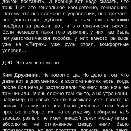
другой поставить. И вообще вот надо сказать, что
танк Т-34 это гениальное изобретение, гениальное.
Потому что оно сложное в управлении, оно тяжёлое,
оно достаточно дубовое – я сам там немножко
подёргал за рычаги, вот, и это физически тяжело.
Если немецкие танки того времени, у них там была
полуавтоматическая коробка, у них вместо рычагов
уже на «Тиграх» уже руль стоял, комфортные
условия…
Д.Ю.
Это им не помогло.
Ким Дружинин.
Не помогло, да. Но дело в том, что
даже вот в документах, в воспоминаниях есть, когда
после боя немцы растаскивали технику, всю ночь её
там чинили, очень сложно там как-то, а на утро наши,
например, на новых танках выезжали уже, просто на
новых. Потому что они были дешёвые, они были
простые в сборке, их, на секундочку, собирали на 5
заводах разных, не имея никакой связи между ними,
абсолютно не отлаженное между ними было
производство, но вот простота, допуски, ведь танки