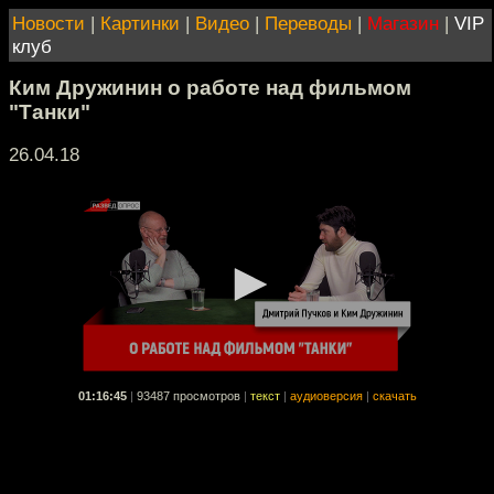
Новости
|
Картинки
|
Видео
|
Переводы
|
Магазин
|
VIP
клуб
Ким Дружинин о работе над фильмом
"Танки"
26.04.18
01:16:45
|
93487 просмотров
|
текст
|
аудиоверсия
|
скачать