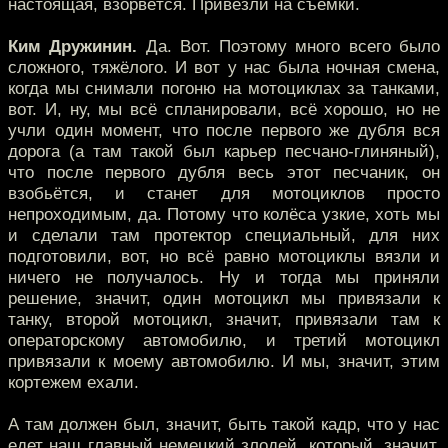
настоящая, взорвётся. Привезли на съёмки.
Ким Дружинин.
Да. Вот. Поэтому много всего было
сложного, тяжёлого. И вот у нас была ночная смена,
когда мы снимали погоню на мотоциклах за танками,
вот. И, ну, мы всё спланировали, всё хорошо, но не
учли один момент, что после первого же дубля вся
дорога (а там такой был карьер песчано-глиняный),
что после первого дубля весь этот песчаник, он
взобьётся, и станет для мотоциклов просто
непроходимым, да. Потому что колёса узкие, хоть мы
и сделали там протектор специальный, для них
подготовили, вот, но всё равно мотоциклы вязли и
ничего не получалось. Ну и тогда мы приняли
решение, значит, один мотоцикл мы привязали к
танку, второй мотоцикл, значит, привязали там к
операторскому автомобилю, и третий мотоцикл
привязали к моему автомобилю. И мы, значит, этим
кортежем ехали.
А там должен был, значит, быть такой кадр, что у нас
едет наш главный немецкий злодей, который, значит,