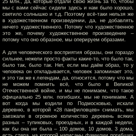
25 млн., да, которые отдали свою жизнь за то, чтобы
мы с вами сейчас сидели здесь и нам было хорошо,
светило солнышко и т.д. Поэтому всё-таки нельзя же
в художественном произведении, да, не добавлять
ничего художественного. Потому что художественное
это же, почему художественное произведение –
потому что оно образное, мы оперируем образами.
А для человеческого восприятия образы, они гораздо
сильнее, нежели просто факты какие-то, что было так,
было так, было так. Нет, если мы даём образ, то у
человека он откладывается, человек запоминает это,
и это так же к легендам, да, относится, потому что мы
не можем помнить всё, что было в Великой
Отечественной войне, и мы не понимаем, что такое
официально 25 млн. погибших, мы не понимаем. А
вот когда мы ездили по Подмосковью, искали
деревню, в которой «28 панфиловцев» снимать, мы
заезжали в огромное количество деревень всяких
разных – тупиковых, проездных, и в каждой недели,
как бы она ни была – 100 домов, 10 домов, 3 дома,
есть стела, на которой написаны фамилии погибших