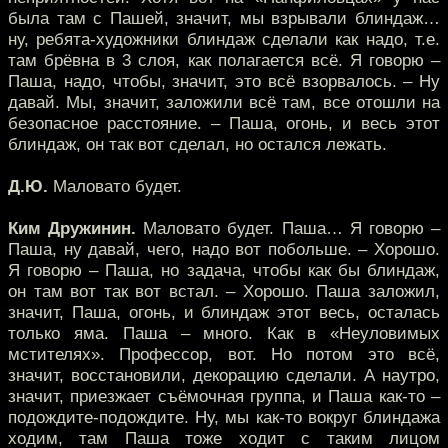
была там с Пашей, значит, мы взрывали блиндаж…
ну, ребята-художники блиндаж сделали как надо, т.е.
там брёвна в 3 слоя, как полагается всё. Я говорю –
Паша, надо, чтобы, значит, это всё взорвалось. – Ну
давай. Мы, значит, заложили всё там, все отошли на
безопасное расстояние. – Паша, огонь, и весь этот
блиндаж, он так вот сделал, но остался лежать.
Д.Ю.
Маловато будет.
Ким Дружинин.
Маловато будет. Паша… Я говорю –
Паша, ну давай, чего, надо вот побольше. – Хорошо.
Я говорю – Паша, но задача, чтобы как бы блиндаж,
он там вот так вот встал. – Хорошо. Паша заложил,
значит, Паша, огонь, и блиндаж этот весь, осталась
только яма. Паша – много. Как в «Неуловимых
мстителях». Профессор, вот. Но потом это всё,
значит, восстановили, декорацию сделали. А наутро,
значит, приезжает съёмочная группа, и Паша как-то –
подождите-подождите. Ну, мы как-то вокруг блиндажа
ходим, там Паша тоже ходит с таким лицом