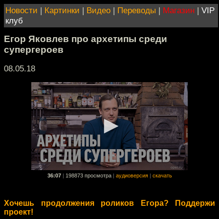
Новости
|
Картинки
|
Видео
|
Переводы
|
Магазин
|
VIP
клуб
Егор Яковлев про архетипы среди
супергероев
08.05.18
36:07
|
198873 просмотра
|
аудиоверсия
|
скачать
Хочешь продолжения роликов Егора? Поддержи
проект!