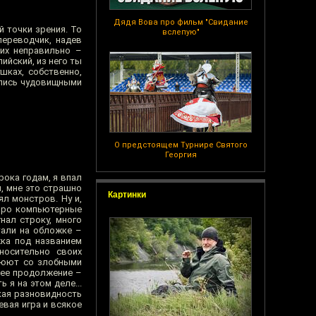
Дядя Вова про фильм "Свидание
 точки зрения. То
вслепую"
переводчик, надев
них неправильно –
ийский, из него ты
шках, собственно,
дались чудовищными
О предстоящем Турнире Святого
Георгия
рока годам, я впал
ы, мне это страшно
Картинки
ял монстров. Ну и,
 про компьютерные
нал строку, много
тали на обложке –
жка под названием
носительно своих
воюют со злобными
 ее продолжение –
 я на этом деле...
кая разновидность
евая игра и всякое