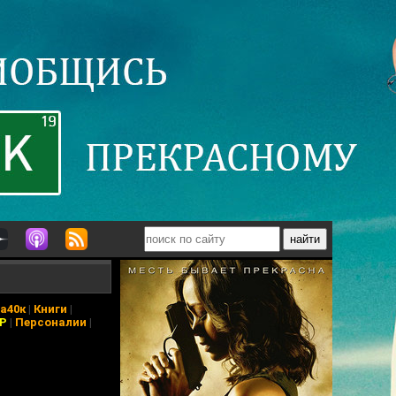
а40к
|
Книги
|
АР
|
Персоналии
|