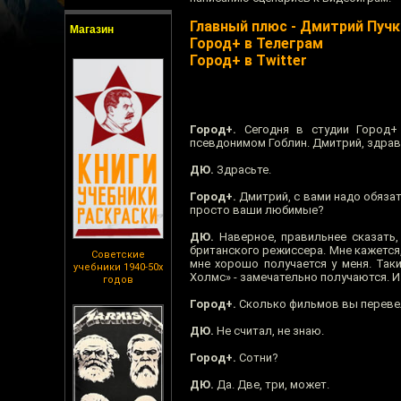
Главный плюс - Дмитрий Пуч
Магазин
Город+ в Телеграм
Город+ в Twitter
Город+.
Сегодня в студии Город+ -
псевдонимом Гоблин. Дмитрий, здрав
ДЮ.
Здрасьте.
Город+.
Дмитрий, с вами надо обязат
просто ваши любимые?
ДЮ.
Наверное, правильнее сказать,
британского режиссера. Мне кажется,
Советские
мне хорошо получается у меня. Таки
учебники 1940-50х
Холмс» - замечательно получаются. И
годов
Город+.
Сколько фильмов вы переве
ДЮ.
Не считал, не знаю.
Город+.
Сотни?
ДЮ.
Да. Две, три, может.