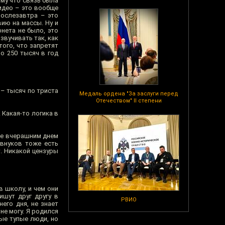
ому что связь была
идео – это вообще
послезавтра – это
вию на массы. Ну и
рнета не было, это
звучивать так, как
того, что запретят
о 250 тысяч в год
 – тысяч по триста
Медаль ордена "За заслуги перед
Отечеством" II степени
 Какая-то логика в
не вчерашним днем
 внуков тоже есть
. Никакой цензуры
в школу, и чем они
ишут друг другу в
РВИО
его дня, не знает
не могу. Я родился
ые тупые люди, но