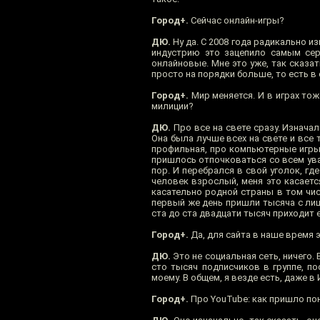
Город+.
Сейчас онлайн-игры?
ДЮ.
Ну да. С 2008 года радикально и
индустрию это зацепило самым сер
онлайновые. Мне это уже, так сказат
просто на порядки больше, то есть в с
Город+.
Мир меняется. И в играх тоже
милиции?
ДЮ.
Про все на свете сразу. Изначал
Она была лучше всех на свете и все 
профильная, про компьютерные игры
пришлось отпочковаться со всем ува
пор. И перебрался в свой уголок, где
человек взрослый, меня это касает
касательно родной страны в том числ
первый же день пришли тысяча с лиш
ста до ста двадцати тысяч приходит е
Город+.
Да, для сайта в наше время 
ДЮ.
Это не социальная сеть, ничего. 
сто тысяч подписчиков в группе, по
моему. В общем, я везде есть, даже в
Город+.
Про YouTube: как пришло пон