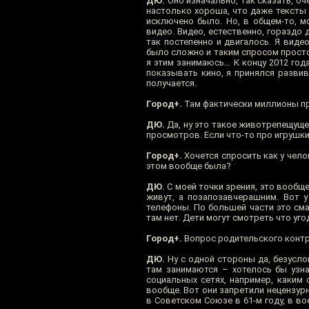
ДЮ.
Оно изначально, так сказать, оч
настолько хороша, что даже тексты
исключено было. Но, в общем-то, мо
видео. Видео, естественно, гораздо 
так постепенно и двигалось. Я виде
было сложно и таким спросом просто 
я этим занимаюсь… К концу 2012 года
показывать кино, я принялся развив
получается.
Город+.
Там фактически миллионы п
ДЮ.
Да, ну это такое животрепещуще
просмотров. Если что-то про игрушки
Город+.
Хочется спросить как у чело
этом вообще была?
ДЮ.
С моей точки зрения, это вообщ
живут, а позапозавчерашним. Вот у
телефоны. По большей части это см
там нет. Дети могут смотреть что уго
Город+.
Вопрос родительского контр
ДЮ.
Ну с одной стороны да, безуслов
там занимаются – хотелось бы узна
социальных сетях, например, каким 
вообще. Вот они запретили нецензурн
в Советском Союзе в 61-м году, в в