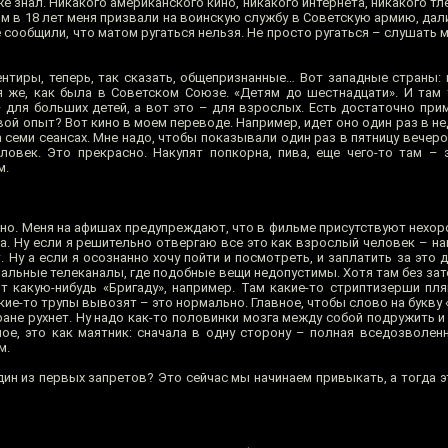
уже знал. Никакого американского кино, никакого интернета, никакого т
м в 18 лет меня призвали на воинскую службу в Советскую армию, дал
е сообщили, что матом ругаться нельзя. Не просто ругаться – слушать м
иентиры, теперь, так сказать, общепризнанные… Вот западные страны:
ая же, как была в Советском Союзе. «Детям до шестнадцати». И там 
– для больших детей, а вот это – для взрослых. Есть достаточно при
овой опыт? Вот кино в моем переводе. Например, идет оно один раз в не
семи сеансах. Мне надо, чтобы показывали один раз в пятницу вечером
ловек. Это прекрасно. Накупят попкорна, пива, еще чего-то там –
м.
…
кино. Меня на афишах предупреждают, что в фильме присутствуют нехо
а. Ну если я решительно отвергаю все это как взрослый человек – нав
 Ну а если я осознанно хочу пойти и посмотреть, и заплатить за это 
нальные телеканалы, где подобные вещи недопустимы. Хотя там без за
т какую-нибудь «Бригаду», например. Там какие-то стриптизерши пля
кие-то трупы вывозят – это нормально. Главное, чтобы слово на букву 
ане рухнет. Ну надо как-то половинки мозга между собой подружить и
ое, это как маятник: сначала в одну сторону – полная вседозволенн
м.
ин из первых запретов? Это сейчас мы начинаем привыкать, а тогда э