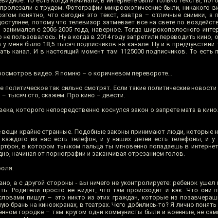
евидное. То есть когда начинали, в интернете были только тексты, пот
 пролезали с трудом. Фотографии микроскопические были, никакого в
згом понятно, что сегодня это текст, завтра – отличные снимки, а 
доступнее, потому что телевизор затмевает все на свете по воздейст
о занимался с 2006-2005 года, наверное. Тогда широкополосного инте
не пользовалось. Ну а когда в 2014 году запретили переводить кино, о
 у меня было 18,5 тысяч подписчиков на канале. Ну и в предчувствии 
ать канал. И в настоящий момент там 1125000 подписчиков. То есть п
росмотров видео. Я помню – о коричневом перевороте…
е политическое так сильно смотрят. Если такие политические новости
 – тысяч сто, скажем. Про кино – двести.
века, которого непосредственно коснулся закон о запрете мата в кино.
е вещи крайне странные. Подобные законы принимают люди, которые 
 каждого из нас есть телефон, и у наших детей есть телефоны, и у
артфон, в котором тычком пальца ты мгновенно попадаешь в интернет
дно, начиная от порнографии и заканчивая отрезанием голов.
оля.
но, а с другой стороны - вы ничего не уконтролируете: ребенок ушел 
ть. Родители просто не видят, что там происходит и как. Что они п
словами пишут – это никто из этих граждан, которые из позавчерашн
ую брань на киноэкранах, в театрах. Чего добились-то? Я лично понять 
оенном городке – там кругом одни коммунисты были и военные, не сам