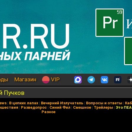
оды
Магазин
VIP
й Пучков
News
|
В цепких лапах
|
Вечерний Излучатель
|
Вопросы и ответы
|
Каб
ешествия
|
Разведопрос
|
Синий Фил
|
Смешное
|
Трейлеры
|
Это ПЕ
Разное