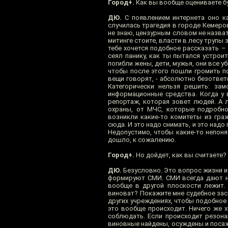
Город+.
Как вы вообще оцениваете б
ДЮ.
С появлением интернета оно ка
случилась трагедия в городе Кемеров
не знаю, цензурным словом не назвать
митинге стоите, власти в лесу трупы
тебе хочется подобное рассказать – 
сеял панику, как ты пытался устрои
погибли жены, дети, мужья, они все 
чтобы после этого пошли громить п
вещи говорят, - абсолютно безответс
Категорически нельзя решить: за
информационные средства. Когда у 
репортаж, которая зовет людей. А 
охраны, от МЧС, которые подробно
возникли какие-то комитеты из гра
сюда. И это надо снимать, и это над
Недопустимо, чтобы какие-то непоня
дошло, к сожалению.
Город+.
Но дойдет, как вы считаете?
ДЮ.
Безусловно. Это вопрос жизни и 
формируют СМИ. СМИ всегда дают н
вообще в другой плоскости лежит. 
виноват? Покажите мне судебное засе
других учреждениях, чтобы подобное 
это вообще происходит. Ничего же 
соблюдать. Если происходит резона
виновные найдены, осуждены и посаже