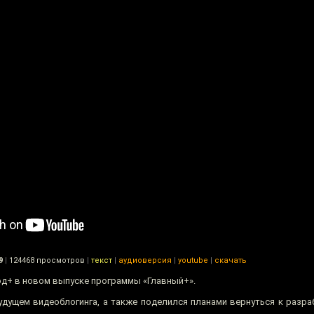
9
|
124468 просмотров
|
текст
|
аудиоверсия
|
youtube
|
скачать
од+ в новом выпуске программы «Главный+».
дущем видеоблогинга, а также поделился планами вернуться к разраб