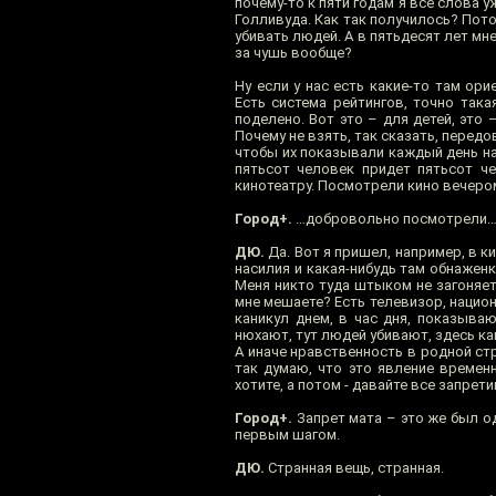
почему-то к пяти годам я все слова 
Голливуда. Как так получилось? Пото
убивать людей. А в пятьдесят лет мн
за чушь вообще?
Ну если у нас есть какие-то там ор
Есть система рейтингов, точно так
поделено. Вот это – для детей, это 
Почему не взять, так сказать, перед
чтобы их показывали каждый день на 
пятьсот человек придет пятьсот че
кинотеатру. Посмотрели кино вечеро
Город+.
…добровольно посмотрели
ДЮ.
Да. Вот я пришел, например, в 
насилия и какая-нибудь там обнаженк
Меня никто туда штыком не загоняет.
мне мешаете? Есть телевизор, нацио
каникул днем, в час дня, показываю
нюхают, тут людей убивают, здесь ка
А иначе нравственность в родной стр
так думаю, что это явление временн
хотите, а потом - давайте все запрети
Город+.
Запрет мата – это же был од
первым шагом.
ДЮ.
Странная вещь, странная.