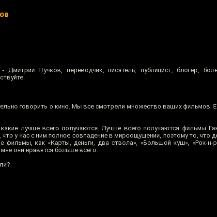
ков
 Дмитрий Пучков, переводчик, писатель, публицист, блогер, бол
ствуйте.
ельно говорить о кино. Мы все смотрели множество ваших фильмов. Е
 какие лучше всего получаются. Лучше всего получаются фильмы Гая
 что у нас с ним полное совпадение в мироощущении, поэтому то, что д
е фильмы, как «Карты, деньги, два ствола», «Большой куш», «Рок-н-
 мне они нравятся больше всего.
ли?