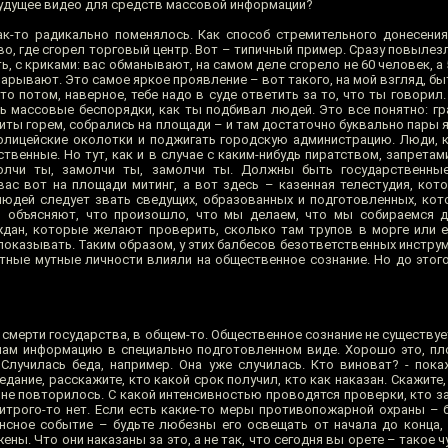
удущее видео для средств массовой информации?
к-то радикально поменялось. Как способ стремительного донесени
о, где сгорел торговый центр. Вот – типичный пример. Сразу повылез
, с криками: вас обманывают, на самом деле сгорело не 60 человек, а 5
 зарывают. Это самое яркое проявление – вот такого, на мой взгляд, бы
то потом, наверное, тебе надо в суде ответить за то, что ты говорил.
ть массовые беспорядки, как ты подбивал людей. Это все понятно: гр
убиты горем, собрались на площади – и там достаточно буквально пары 
олицейские околотки и поджигать городскую администрацию. Люди,
твенные. Но тут, как и в случае с каким-нибудь пиратством, запретам
молчи ты, замолчи ты, замолчи ты. Должны быть государственны
вас вот на площади митинг, а вот здесь – казенная телестудия, кот
людей следует звать сведущих, образованных и подготовленных, ко
 объясняют, что произошло, что мы делаем, что мы собираемся де
ждан, которые желают проверить, сколько там трупов в морге или ещ
о показывать. Таким образом, у этих балбесов безответственных инструм
тные мутные личности влияли на общественное сознание. Но до этого 
смерти государства, в общем-то. Общественное сознание не существует
ам информацию в специально подготовленном виде. Хорошо это, пл
Случилась беда, например. Она уже случилась. Кто виноват? - пока
дание, расскажите, кто какой срок получил, кто как наказан. Скажите,
не повторилось. С какой интенсивностью проводятся проверки, кто за
хитрого-то нет. Если есть какие-то меры противопожарной охраны – 
нсное событие – будьте любезны его освещать от начала до конца, 
ны. Что они наказаны за это, а не так, что сегодня вы орете – такое ч