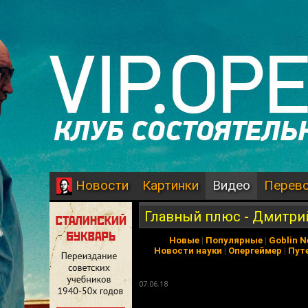
Картинки
Видео
Перев
Новости
Главный плюс - Дмитри
Новые
|
Популярные
|
Goblin 
Новости науки
|
Опергеймер
|
Пут
07.06.18