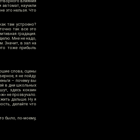
летворного влияния
и автомат, научили
не это нельзя. Что
 как там устроено?
точно так все это
митивная градация.
делю. Мне не надо,
. Значит, в зал на
 это тоже прибыль
рошие слова, сцены
ерное, я не пойду.
деньги – почему вы
тей в дни школьных
шут, здесь кокаин
«ж» не прозвучало.
 жить дальше. Ну я
ость, делайте что
то было, по-моему,