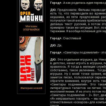
Город+.
А как родилась идея перево
ДЮ.
Предложили. Фильмы переводить 
есть то, что переводили во времен
наушники, из пяти предложений рас
получался такой весьма приблизитель
делаешь текст русский, а потом эт
Магазин
примерно такая же ситуация. Вот, по
ОПЕРМАЙКИ
тиражами. Я вообще полезный для за
Город+.
Счастливый.
ДЮ.
Да.
Город+.
«Санитары подземелий» - эт
ДЮ.
Это отдельная игрушка, да. Неко
в детство, начал играть в игрушки,
нравилось. Я тогда в милиции службу
собственно, такое увлечение… Тогд
игрушки. Ну с моей точки зрения, 
заметок писал, пользовался серьез
обратите внимание, внутри есть та
«Санитары подземелий». Это така
литературных талантов не питаю. 
Империя ножей
инопланетянами. И из этого потом п
«Санитары подземелий – 2». Вот, два
«Я» неправильно говорить – мы как 
отечественных «оскаров» для компью
такое.