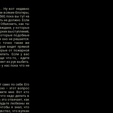
я… Ну вот недавно
ли всякие блогеры,
60; пока вы тут на
ть не должно. Если
 Объяснить, как ты
аждане, у которых
ярких выступлений,
 которые подобные
и оно не решается.
е точно такие же
орая ведет прямой
торые от пожарной
лать. Если у вас
е что-то, - идите
ент из рук выбить.
у нас пока что не
 само по себе. Его
охо – этот вопрос
жите мне. Вот кто
 что надо делать в
 это отвечает, как
будьте любезны их
чтобы я знал, что
увство, что вулкан