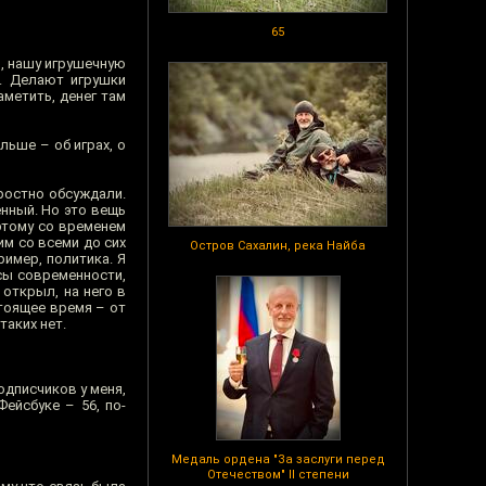
65
я, нашу игрушечную
. Делают игрушки
аметить, денег там
льше – об играх, о
яростно обсуждали.
енный. Но это вещь
этому со временем
м со всеми до сих
Остров Сахалин, река Найба
ример, политика. Я
сы современности,
 открыл, на него в
стоящее время – от
таких нет.
одписчиков у меня,
ейсбуке – 56, по-
Медаль ордена "За заслуги перед
Отечеством" II степени