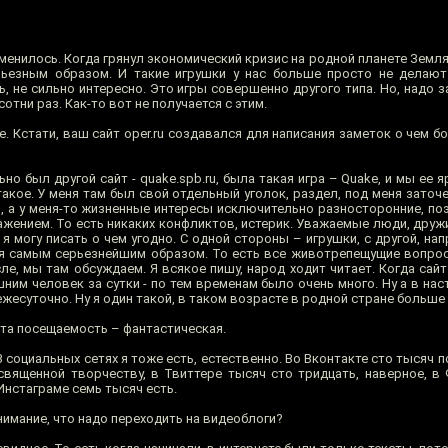
зменилось. Когда грянул экономический кризис на родной планете Земл
ьезным образом. И такие игрушки у нас больше просто не делают
ь, не сильно интересно. Это игры совершенно другого типа. Но, надо з
отни раз. Как-то вот не получается с этим.
. Кстати, ваш сайт oper.ru создавался для написания заметок о чем бо
ьно был другой сайт - quake.spb.ru, была такая игра – Quake, и мы ее 
такое. У меня там был свой отдельный уголок, раздел, под меня заточ
, а у меня-то жизненные интересы исключительно разносторонние, по
жением. То есть никаких конфликтов, истерик. Уважаемые люди, дружи
 я могу писать о чем угодно. С одной стороны – игрушки, с другой, нап
ся самым серьезнейшим образом. То есть все животрепещущие вопро
е, мы там обсуждаем. Я всякое пишу, народ ходит читает. Когда сайт
ним человек за сутки - по тем временам было очень много. Ну а в на
жесуточно. Ну я один такой, в таком возрасте в родной стране больше 
эта посещаемость – фантастическая.
В социальных сетях я тоже есть, естественно. Во Вконтакте сто тысяч п
священной творчеству, в Твиттере тысяч сто тридцать, наверное, в Ф
 Инстаграме семь тысяч есть.
имание, что надо переходить на видеоблоги?