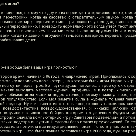
дить игры?
принялся, потому что другие их переводят откровенно плохо, с моей
а перестройки, когда на кассетах, с отвратительным звуком, когда 
слышал четыре, перевести смог три, сказать успел два, одно из 
ный пересказ кино. Переводить нормально - это когда у тебя текст англ
от текст с выражением зачитывается. Никак по-другому. Ну и в игру
звали когда-то давно, я игрушек пять-шесть, наверное, перевел. Про
рабатывания денег.
о же вообще была ваша игра полностью?
торое время, начиная с 96 года, я напряженно играл. Приближаясь к со
 поскольку появились компьютеры, на которых были игры. Играл в игр
 нес сутки через трое. Вот сутки душил негодяев, а трое суток стрел
а начали выходить массово журналы профильные, в которых писали
мои любимые игры хвалили недостаточно, поэтому я макнул перо, пог
ной популярностью. Если моя заметка была в журнале, то меня печа
кой шедевр. Ну и из всего из этого в конце концов сложилась кни
я псевдофантастика псевдохудожественная. Я никаких иллюзий от
Но получилась книжка про бойцов, которые в отдаленном будущем 
остроили сначала компьютерную игру «Санитары подземелий», а потом
 таких шедевра выпустил. Шедевры безо всяких преувеличений. То есть
создатели получили все индустриальные призы. То есть у нас есть та
терных игр – это была лучшая российская игра 2006 года, лучшая рол