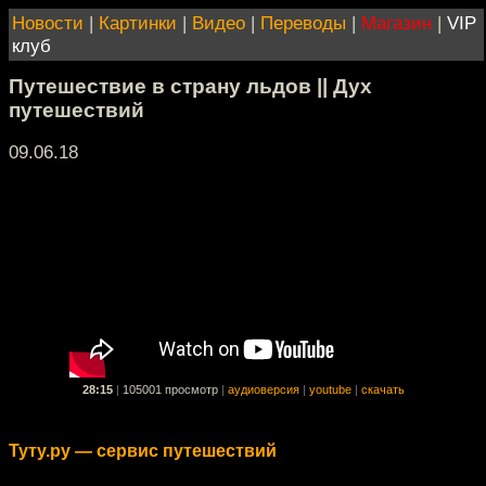
Новости
|
Картинки
|
Видео
|
Переводы
|
Магазин
|
VIP
клуб
Путешествие в страну льдов || Дух
путешествий
09.06.18
28:15
|
105001 просмотр
|
аудиоверсия
|
youtube
|
скачать
Туту.ру — сервис путешествий