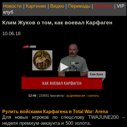
Новости
|
Картинки
|
Видео
|
Переводы
|
Магазин
|
VIP
клуб
Клим Жуков о том, как воевал Карфаген
10.06.18
12:46
|
233931 просмотр
|
аудиоверсия
|
скачать
Рулить войсками Карфагена в Total War: Arena
Для новых игроков по спецслову TWAJUNE200 –
неделя премиум-аккаунта и 500 золота.