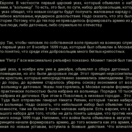
Европе. В частности первый царский указ, который объявлял о на
мии, в “вольницу”. То есть, это был, по сути, набор добровольцев, кот
т указ обещал, что новые солдаты будут получать жалованье наряду с
Хлебное жалованье, мундирное довольствие. Надо сказать, что это б
стории. Потому, что до тех пор не приводилось формировать армию из
лые люди, либо даточные, либо служилые по отечеству.
ру. Так, чтобы человек по собственной воле пришел на военную служб
первый указ от 8 ноября 1699 года, который был объявлен в Москве,
ло понятно, что среди этих добровольцев много беглых крепостных.
ме “Петр I” все максимально рельефно показано. Момент такой был там
й указ, в ноябре или уже в декабре, объявлял о сборе даточных. 
помещикам, но это были дворовые люди. Этот принцип неукоснител
рали крестьян, которые непосредственно занимались земледелием. Это
е до поры, до времени старалось уберечь основу экономики от во
и вольницу и даточных. Указы повторялись, в Москве начали формиро
, практически полностью была набрана из вольницы. Порядка 10 тыся
 набрана из даточных. При этом в Поволжье, в низовых городах... Эт
. Туда был отправлен генерал Никита Репнин, который также наби
из вольницы. Надо сказать, что небольшой набор был объявлен так
ложности, там не более 3 тысяч человек набрали. Есть версия, что в
ьшого набора для того, чтобы не дать понять шведам, что против них
амого конца 1699 года. Напомню, что война была объявлена в августе
принципе начали формировать армию, до того момента как эта армия, 
нная по новым уставам, вступила в боевые действия. Что впечатл