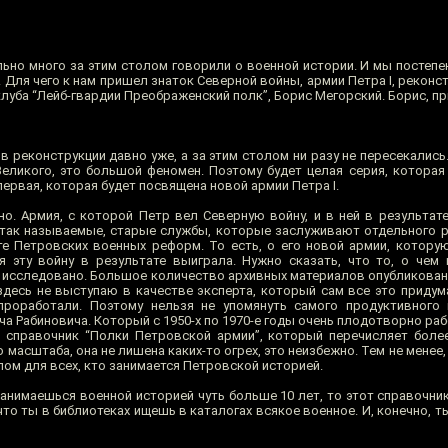
ьно много за этим столом говорили о военной истории. И мы постепе
I. Для чего к нам пришел знаток Северной войны, армии Петра I, рекон
луба “Лейб-гвардии Преображенский полк”, Борис Мегорский. Борис, пр
в реконструкции давно уже, а за этим столом ни разу не пересекались.
Великого, это большой феномен. Поэтому будет целая серия, которая
ь первая, которая будет посвящена новой армии Петра I.
. Армия, с которой Петр вел Северную войну, и в ней в результате
, так называемые, старые службы, которые заслуживают отдельного р
те Петровских военных реформ. То есть, о его новой армии, котору
 эту войну в результате выиграла. Нужно сказать, что то, о чем
 исследовано. Большое количество архивных материалов опубликован
здесь не выступаю в качестве эксперта, который сам все это придум
проработали. Поэтому нельзя не упомянуть самого продуктивного 
а Рабиновича. Который с 1950-х по 1970-е годы очень плодотворно ра
н справочник “Полки Петровской армии”, который перечисляет более
 масштаба, она не лишена каких-то огрех, это неизбежно. Тем не менее,
ом для всех, кто занимается Петровской историей.
занимаешься военной историей чуть больше 10 лет, то этот справочни
что ты в библиотеках ищешь в каталогах всякое военное. И, конечно, ты