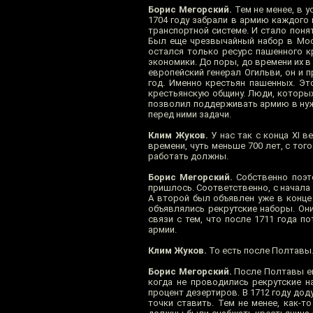
Борис Мегорский.
Тем не менее, в у
1704 году забрали в армию каждого 
транспортной системе. И стало поня
Был еще чрезвычайный набор в Моск
остался только ресурс пашенного к
экономики. До поры, до времени их в
европейский генерал Огильви, он и 
год. Именно крестьян пашенных. Эт
крестьянскую общину. Люди, которых
позволил поддерживать армию в нужн
перед ними задачи.
Клим Жуков.
У нас так с конца XI 
времени, чуть меньше 700 лет, с тог
работать должны.
Борис Мегорский.
Собственно поэто
пришлось. Соответственно, с начала 
А второй был объявлен уже в конце 
объявлялись рекрутские наборы. Он
связи с тем, что после 1711 года 
армии.
Клим Жуков.
То есть после Полтавы
Борис Мегорский.
После Полтавы ещ
когда не проводились рекрутские н
процент дезертиров. В 1712 году дод
точки ставить. Тем не менее, как-