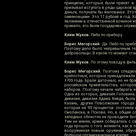
принципах, которые были принят в 
призывал вступать в ряды царской ар
деньги, получали бы жалованье. Это
семеновцами. Это 11 рублей в год. 
явлением в отечественной военной и
правило, это были государевы служи
Клим Жуков.
Либо по прибору.
Борис Мегорский.
Да. Либо по прибо
Поэтому дело было непривычным. На 
добровольцы. В какой-то момент ста
Клим Жуков.
По этому поводу в филь
Борис Мегорский.
Поэтому следующи
крепостные, которые принадлежали 
1705 года. Брали даточных, но не б
российском правительстве, которо
наборов. Поэтому начали набирать 
Одна из которых, дивизия Головина
дивизия, дивизия Адама Вейде, была
Казань, другие Поволжские города
которая на 95 процентов состояла 
Смоленске, в Пскове. Но, в общей с
западных областях не проводили бол
Тем не менее, армия собиралась с с
года прошло с того момента, как в 
вооруженная новым оружием, обуче
большое организационное усилие.