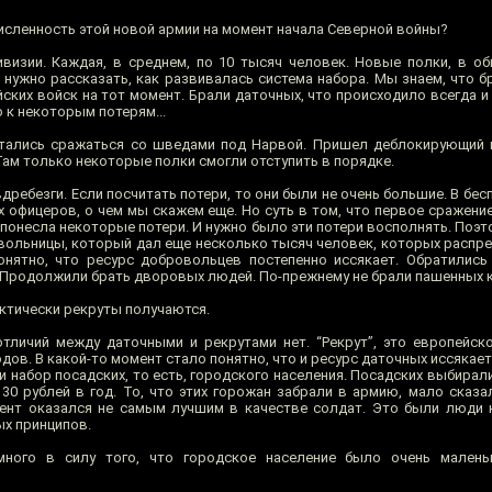
исленность этой новой армии на момент начала Северной войны?
изии. Каждая, в среднем, по 10 тысяч человек. Новые полки, в о
 нужно рассказать, как развивалась система набора. Мы знаем, что б
ких войск на тот момент. Брали даточных, что происходило всегда и 
о к некоторым потерям...
тались сражаться со шведами под Нарвой. Пришел деблокирующий г
Там только некоторые полки смогли отступить в порядке.
вдребезги. Если посчитать потери, то они были не очень большие. В бес
их офицеров, о чем мы скажем еще. Но суть в том, что первое сражен
понесла некоторые потери. И нужно было эти потери восполнять. Поэт
вольницы, который дал еще несколько тысяч человек, которых распре
нятно, что ресурс добровольцев постепенно иссякает. Обратились
. Продолжили брать дворовых людей. По-прежнему не брали пашенных 
актически рекруты получаются.
тличий между даточными и рекрутами нет. “Рекрут”, это европейск
одов. В какой-то момент стало понятно, что и ресурс даточных иссякает
набор посадских, то есть, городского населения. Посадских выбирали
30 рублей в год. То, что этих горожан забрали в армию, мало сказа
гент оказался не самым лучшим в качестве солдат. Это были люди 
ых принципов.
ого в силу того, что городское население было очень малень