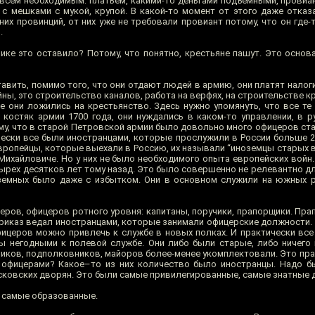
всем необходимым: платьем, какими-то деньгами подъемными, провиан
с мешками с мукой, крупой. В какой-то момент от этого даже отказа
их провинций, от них уже не требовали провиант потому, что он где-
.
ке это оставило? Потому, что понятно, крестьяне пашут. Это основа
вить, помимо того, что они отдают людей в армию, они платят налог
йны, это строительство каналов, работа на верфях, на строительстве к
е они ложились на крестьянство. Здесь нужно упомянуть, что все те
 костяк армии 1700 года, они нуждались в каком-то управлении, в р
му, что в старой Петровской армии было довольно много офицеров ста
ески все были иностранцами, которые прослужили в России больше 20 
европейцы, которые выехали в Россию, их называли “иноземцы старых 
ихайловиче. Но у них не было необходимого опыта европейских войн. 
рех десятков лет тому назад. Это было совершенно не релевантно для
земных было даже с избытком. Они в основном служили на южных р
ров, офицеров ротного уровня: капитаны, поручики, прапорщики. Пра
иказ ведал иностранцами, которые занимали офицерские должности. В
офицеров можно привлечь к службе в новых полках. И практически вс
ны негодными к полевой службе. Они либо были старые, либо ничего 
иков, подполковников, майоров более-менее укомплектовали. Это пра
 офицерами? Какое–то из них количество было иностранцы. Надо б
ковских дворян. Это были самые привилегированные, самые знатные 
, самые образованные.