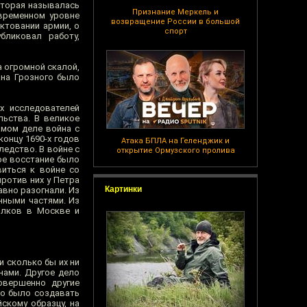
оторая называлась
Признание Меркель и
овременном уровне
возвращение России в большой
ектовании армии, о
спорт
бликовал работу,
а огромной скалой,
ана Грозного было
х исследователей
льства. В великое
амом деле война с
онцу 1690-х годов
Атака БПЛА на Геленджик и
ледство. В войне с
открытие Ормузского пролива
ое восстание было
виться к войне со
против них у Петра
Картинки
авно разогнали. Из
нными частями. Из
олков в Москве и
и сколько бы их ни
нами. Другое дело
овершенно другие
но было создавать
скому образцу, на