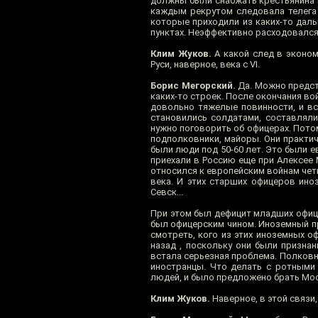
должны были снабжать крестьянина 
каждым рекрутом следовала телега 
которые приходили из каких-то дальн
пунктах. Неэффективно расходовался
Клим Жуков.
А какой след в экономи
Руси, наверное, века с VI.
Борис Мегорский.
Да. Можно предста
каких-то строек. После окончания во
довольно тяжелые повинности, и вс
становились солдатами, составляли
нужно поговорить об офицерах. Пото
подполковники, майоры. Они практич
были люди под 50-60 лет. Это были 
приехали в Россию еще при Алексее М
относился к европейским войнам четы
века. И этих старших офицеров ино
Севск...
При этом был дефицит младших офице
был офицерским чином. Иноземный пр
смотреть, кого из этих иноземных 
назад , поскольку они были призна
встала серьезная проблема. Полковн
иностранцы. Что делать с ротными
людей, и было предложено брать Мос
Клим Жуков.
Наверное, в этой связи