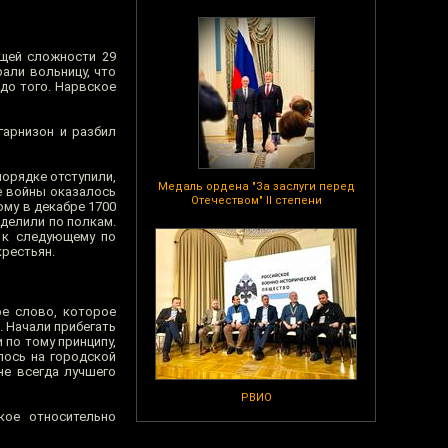
бщей сложности 29
рали вольницу, что
до того. Нарвское
арнизон и разбил
порядке отступили,
Медаль ордена "За заслуги перед
ие войны оказалось
Отечеством" II степени
ому в декабре 1700
делили по полкам.
 к следующему по
крестьян.
ое слово, которое
. Начали прибегать
 по тому принципу,
лось на городской
не всегда лучшего
РВИО
кое относительно