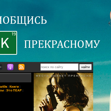
а40к
|
Книги
|
ры
|
Это ПЕАР
|