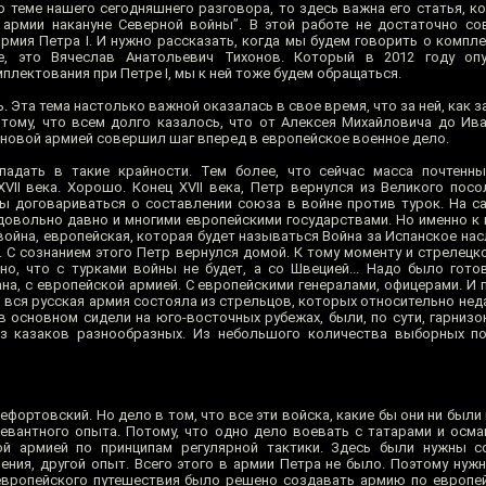
о теме нашего сегодняшнего разговора, то здесь важна его статья, к
 армии накануне Северной войны”. В этой работе не достаточно с
армия Петра I. И нужно рассказать, когда мы будем говорить о компл
, это Вячеслав Анатольевич Тихонов. Который в 2012 году опу
лектования при Петре I, мы к ней тоже будем обращаться.
. Эта тема настолько важной оказалась в свое время, что за ней, как з
отому, что всем долго казалось, что от Алексея Михайловича до Ив
й новой армией совершил шаг вперед в европейское военное дело.
дать в такие крайности. Тем более, что сейчас масса почтенны
II века. Хорошо. Конец XVII века, Петр вернулся из Великого посо
бы договариваться о составлении союза в войне против турок. На с
довольно давно и многими европейскими государствами. Но именно к к
ойна, европейская, которая будет называться Война за Испанское нас
. С сознанием этого Петр вернулся домой. К тому моменту и стрелецк
но, что с турками войны не будет, а со Швецией... Надо было гото
на, с европейской армией. С европейскими генералами, офицерами. И 
 вся русская армия состояла из стрельцов, которых относительно нед
 основном сидели на юго-восточных рубежах, были, по сути, гарнизо
из казаков разнообразных. Из небольшого количества выборных п
ефортовский. Но дело в том, что все эти войска, какие бы они ни были 
евантного опыта. Потому, что одно дело воевать с татарами и осма
ой армией по принципам регулярной тактики. Здесь были нужны с
ения, другой опыт. Всего этого в армии Петра не было. Поэтому нуж
 европейского путешествия было решено создавать армию по европей