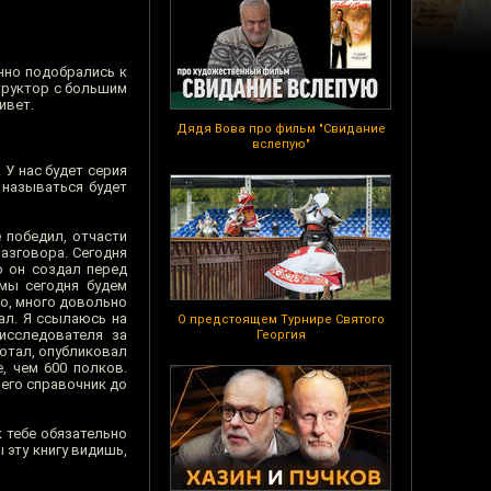
нно подобрались к
структор с большим
ивет.
Дядя Вова про фильм "Свидание
вслепую"
 У нас будет серия
 называться будет
 победил, отчасти
азговора. Сегодня
ю он создал перед
 мы сегодня будем
о, много довольно
ал. Я ссылаюсь на
О предстоящем Турнире Святого
исследователя за
Георгия
ботал, опубликовал
, чем 600 полков.
 его справочник до
к тебе обязательно
 эту книгу видишь,