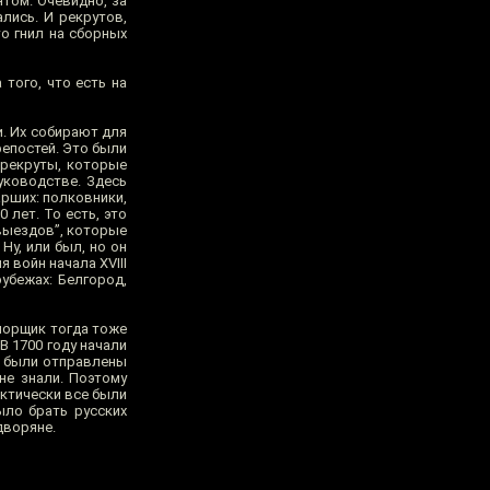
том. Очевидно, за
лись. И рекрутов,
то гнил на сборных
 того, что есть на
и. Их собирают для
репостей. Это были
 рекруты, которые
уководстве. Здесь
рших: полковники,
лет. То есть, это
выездов”, которые
Ну, или был, но он
 войн начала XVIII
убежах: Белгород,
порщик тогда тоже
 1700 году начали
е были отправлены
не знали. Поэтому
ктически все были
ыло брать русских
дворяне.