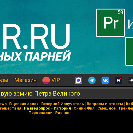
оды
Магазин
VIP
овую армию Петра Великого
News
|
В цепких лапах
|
Вечерний Излучатель
|
Вопросы и ответы
|
Каб
тешествия
|
Разведопрос
-
История
|
Синий Фил
|
Смешное
|
Трейле
Персоналии
|
Разное