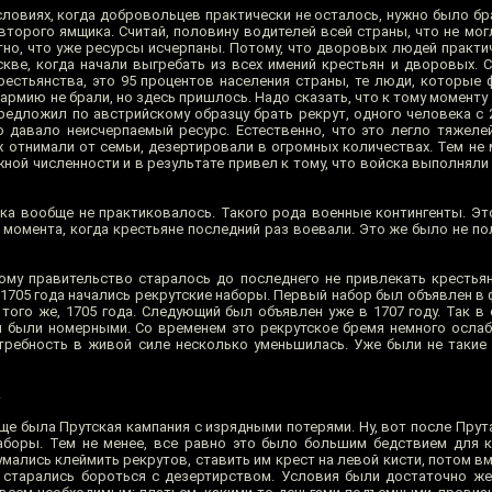
словиях, когда добровольцев практически не осталось, нужно было бра
второго ямщика. Считай, половину водителей всей страны, что не мог
тно, что уже ресурсы исчерпаны. Потому, что дворовых людей практич
ве, когда начали выгребать из всех имений крестьян и дворовых. С
рестьянства, это 95 процентов населения страны, те люди, которые
 армию не брали, но здесь пришлось. Надо сказать, что к тому моменту
предложил по австрийскому образцу брать рекрут, одного человека с
о давало неисчерпаемый ресурс. Естественно, что это легло тяжел
 отнимали от семьи, дезертировали в огромных количествах. Тем не м
ой численности и в результате привел к тому, что войска выполняли
века вообще не практиковалось. Такого рода военные контингенты. Э
о момента, когда крестьяне последний раз воевали. Это же было не п
му правительство старалось до последнего не привлекать крестьян
1705 года начались рекрутские наборы. Первый набор был объявлен в 
того же, 1705 года. Следующий был объявлен уже в 1707 году. Так в 
и были номерными. Со временем это рекрутское бремя немного ослабл
потребность в живой силе несколько уменьшилась. Уже были не такие
.
е была Прутская кампания с изрядными потерями. Ну, вот после Прута
аборы. Тем не менее, все равно это было большим бедствием для 
умались клеймить рекрутов, ставить им крест на левой кисти, потом в
то старались бороться с дезертирством. Условия были достаточно ж