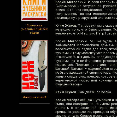
Борис Мегорский.
И если говорить 
“Формирование регулярной русской
описано то, как создавалась новая 
современном нашем исследователе
посвященную рекрутской системе комп
Клим Жуков.
Тут сразу нужно сказать
Советские
учебники 1940-50х
не видно того, что было раньше. П
годов
непонятно что. И только Петр I свое
Борис Мегорский.
Мы не будем впа
занимаются Московскими армиями XV
посольство он ездил для того, что
турками к тому моменту уже велась 
становилась актуальной следующая в
турками никто не был заинтересован
подавлено. Постепенно стало понят
Швецией. Швеция – европейская стра
не было адекватной силы потому, что
жилых солдатских полков, которые в
нерегулярной поместной конницы, 
будущей гвардии.
Клим Жуков.
Там два было полка.
Империя ножей
Борис Мегорский.
Да. Бутырский и Л
было, они совершенно не имели рел
воевать с современной европейск
принципы управления, принципы обуч
армию с нуля. Скорее всего, после