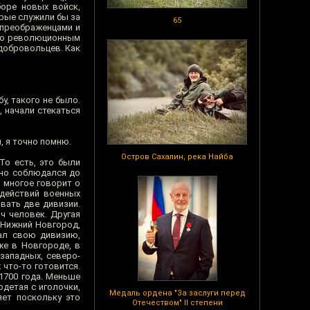
боре новых войск,
орые служили бы за
65
 преображенцами и
ыло революционным
 добровольцев. Как
у, такого не было.
 начали стекаться
, я точно помню.
Остров Сахалин, река Найба
То есть, это были
ьно соблюдался до
 многое говорит о
здействий военных
вать две дивизии.
ч человек. Другая
о Нижний Новгород,
рал свою дивизию,
же в Новгороде, в
 западных, северо-
 что-то готовится.
 1700 года. Меньше
одетая с иголочки,
Медаль ордена "За заслуги перед
яет поскольку это
Отечеством" II степени