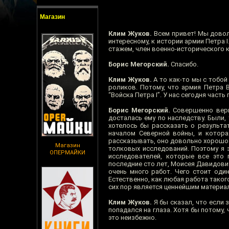
Магазин
Клим Жуков.
Всем привет! Мы довол
интересному, к истории армии Петра 
стажем, член военно-исторического к
Борис Мегорский.
Спасибо.
Клим Жуков.
А то как-то мы с тобой 
роликов. Потому, что армия Петра 
“Войска Петра I”. У нас сегодня част
Борис Мегорский.
Совершенно верно
досталась ему по наследству. Были
хотелось бы рассказать о результа
началом Северной войны, и которая
рассказывать, оно довольно хорошо
Магазин
толковых исследований. Поэтому я 
ОПЕРМАЙКИ
исследователей, которые все это 
последние сто лет, Моисея Давидович
очень много работ. Чего стоит оди
Естественно, как любая работа такого
сих пор является ценнейшим материал
Клим Жуков.
Я бы сказал, что если 
попадался на глаза. Хотя бы потому, 
это неизбежно.