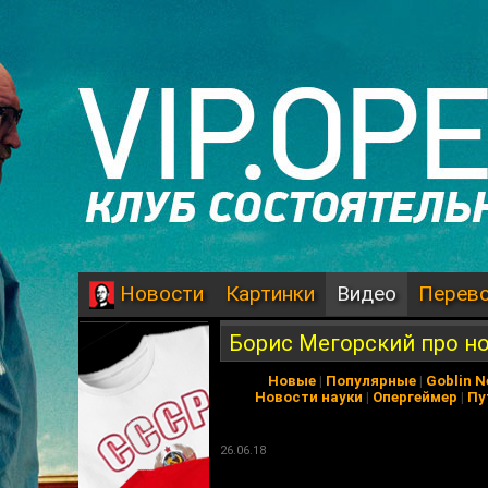
Картинки
Видео
Перев
Новости
Борис Мегорский про н
Новые
|
Популярные
|
Goblin 
Новости науки
|
Опергеймер
|
Пу
26.06.18