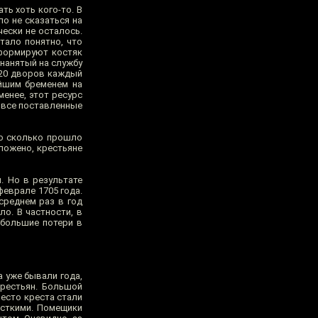
ть хоть кого-то. В
ло не сказаться на
ески не осталось.
тало понятно, что
 формируют костяк
 нанятый на службу
 20 дворов каждый
ейшим бременем на
енее, этот ресурс
 все поставленные
то сколько прошло
оложено, крестьяне
. Но в результате
феврале 1705 года.
среднем раз в год
о. В частности, в
 большие потери в
 уже бывали года,
крестьян. Большой
место креста стали
есткими. Помещики