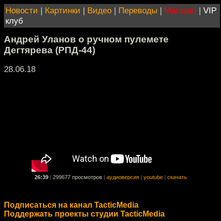
Новости
|
Картинки
|
Видео
|
Переводы
|
Магазин
|
VIP
клуб
Андрей Уланов о ручном пулемете
Дегтярева (РПД-44)
28.06.18
26:39
|
299677 просмотров
|
аудиоверсия
|
youtube
|
скачать
Подписаться на канал TacticMedia
Поддержать проекты студии TacticMedia