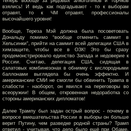
теперь вообще за рядовых алкоголиков и торчков
взялись! И ведь как подгадывают - то к выборам
отравят, то к ЧМ отравят, профессионалы
высочайшего уровня!
Вообще, Тереза Мэй должна была посоветовать
Дональду помимо “вообще отменить саммит в
Хельсинки”, прийти на саммит всей делегации США в
химзащите, чтобы все в ОЗК! Это бы сразу
продемонстрировало единство Запада и недоверие к
России. Считаю, делегация США, сидящая в
салатовых комбинезонах в обнимку с кислородными
баллонами выглядела бы очень эффектно. И
американские СМИ не смогли бы обвинить Трампа в
слабости - наоборот, он явился на переговоры во
всеоружии! В общем, откровенная недоработка со
стороны американских дипломатов!
Далее Трампу был задан острый вопрос - почему в
вопросе вмешательства России в выборы он больше
верит Путину, чем разведке родной страны? Трамп
ответил - учитывая, что дело было ещё при Обаме,