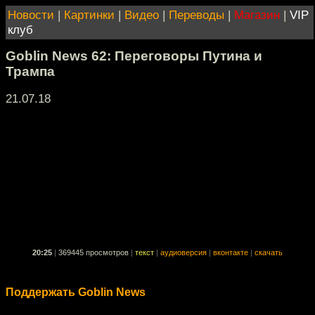
Новости
|
Картинки
|
Видео
|
Переводы
|
Магазин
|
VIP
клуб
Goblin News 62: Переговоры Путина и
Трампа
21.07.18
20:25
|
369445 просмотров
|
текст
|
аудиоверсия
|
вконтакте
|
скачать
Поддержать Goblin News