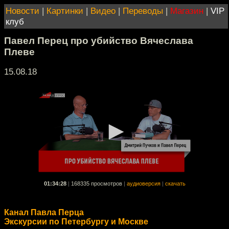
Новости
|
Картинки
|
Видео
|
Переводы
|
Магазин
|
VIP
клуб
Павел Перец про убийство Вячеслава
Плеве
15.08.18
01:34:28
|
168335 просмотров
|
аудиоверсия
|
скачать
Канал Павла Перца
Экскурсии по Петербургу и Москве