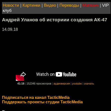
Новости
|
Картинки
|
Видео
|
Переводы
|
Магазин
|
VIP
клуб
Андрей Уланов об историии создания АК-47
14.09.18
41:18
|
152346 просмотров
|
аудиоверсия
|
youtube
|
скачать
Подписаться на канал TacticMedia
Поддержать проекты студии TacticMedia