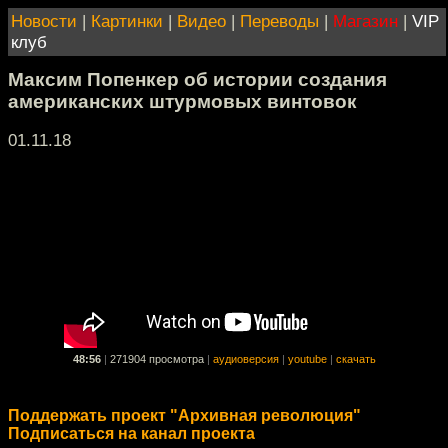
Новости
|
Картинки
|
Видео
|
Переводы
|
Магазин
|
VIP
клуб
Максим Попенкер об истории создания
американских штурмовых винтовок
01.11.18
48:56
|
271904 просмотра
|
аудиоверсия
|
youtube
|
скачать
Поддержать проект "Архивная революция"
Подписаться на канал проекта