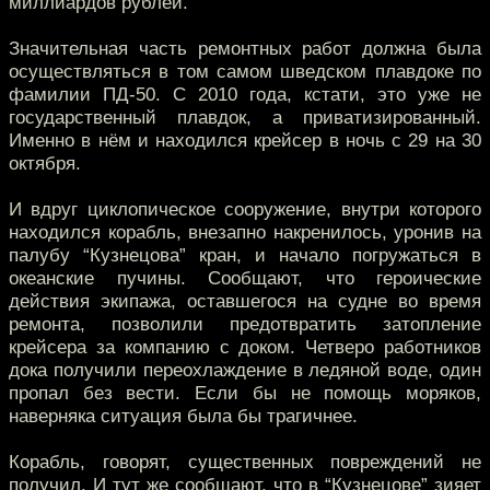
миллиардов рублей.
Значительная часть ремонтных работ должна была
осуществляться в том самом шведском плавдоке по
фамилии ПД-50. С 2010 года, кстати, это уже не
государственный плавдок, а приватизированный.
Именно в нём и находился крейсер в ночь с 29 на 30
октября.
И вдруг циклопическое сооружение, внутри которого
находился корабль, внезапно накренилось, уронив на
палубу “Кузнецова” кран, и начало погружаться в
океанские пучины. Сообщают, что героические
действия экипажа, оставшегося на судне во время
ремонта, позволили предотвратить затопление
крейсера за компанию с доком. Четверо работников
дока получили переохлаждение в ледяной воде, один
пропал без вести. Если бы не помощь моряков,
наверняка ситуация была бы трагичнее.
Корабль, говорят, существенных повреждений не
получил. И тут же сообщают, что в “Кузнецове” зияет