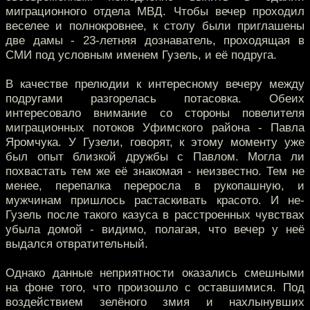
миграционного отдела МВД. Чтобы вечер проходил
веселее и полнокровнее, к столу были приглашены
две дамы - 23-летняя дознаватель, проходящая в
СМИ под условным именем Гузель, и её подруга.
В качестве прелюдии к интересному вечеру между
подругами разгорелась потасовка. Обеих
интересовало внимание со стороны повелителя
миграционных потоков Уфимского района - Павла
Яромчука. У Гузели, говорят, к этому моменту уже
был опыт близкой дружбы с Павлом. Могла ли
похвастать тем же её знакомая - неизвестно. Тем не
менее, перепалка переросла в рукопашную, и
мужчинам пришлось растаскивать красото. И не-
Гузель после такого казуса в расстроенных чувствах
убыла домой - видимо, полагая, что вечер у неё
выдался отвратительный.
Однако данные неприятности оказались смешными
на фоне того, что произошло с оставшимися. Под
воздействием зелёного змия и нахлынувших