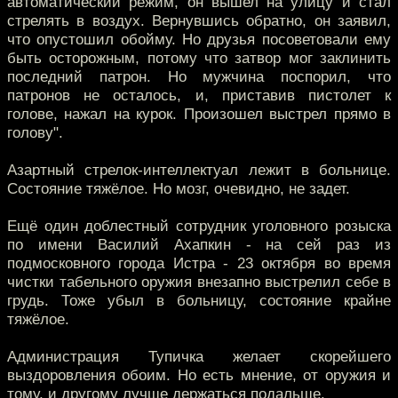
автоматический режим, он вышел на улицу и стал
стрелять в воздух. Вернувшись обратно, он заявил,
что опустошил обойму. Но друзья посоветовали ему
быть осторожным, потому что затвор мог заклинить
последний патрон. Но мужчина поспорил, что
патронов не осталось, и, приставив пистолет к
голове, нажал на курок. Произошел выстрел прямо в
голову".
Азартный стрелок-интеллектуал лежит в больнице.
Состояние тяжёлое. Но мозг, очевидно, не задет.
Ещё один доблестный сотрудник уголовного розыска
по имени Василий Ахапкин - на сей раз из
подмосковного города Истра - 23 октября во время
чистки табельного оружия внезапно выстрелил себе в
грудь. Тоже убыл в больницу, состояние крайне
тяжёлое.
Администрация Тупичка желает скорейшего
выздоровления обоим. Но есть мнение, от оружия и
тому, и другому лучше держаться подальше.