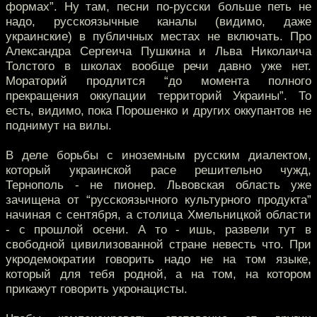
формах”. Ну там, песни по-русски больше петь не
надо, русскоязычные каналы (видимо, даже
украинские) в публичных местах не включать. Про
Александра Сергеича Пушкина и Льва Николаича
Толстого в школах вообще речи давно уже нет.
Мораторий продлится “до момента полного
прекращения оккупации территорий Украины”. То
есть, видимо, пока Порошенко и других оккупантов не
поднимут на вилы.
В деле борьбы с иноземным русским диалектом,
который украинской расе решительно чужд,
Тернополь - не пионер. Львовская область уже
зачищена от “русскоязычного культурного продукта”
начиная с сентября, а столица Хмельницкой области
- с прошлой осени. А то - ишь, развели тут в
свободной цивилизованной стране невесть что. При
укродемократии говорить надо не на том языке,
который для тебя родной, а на том, на котором
прикажут говорить укронацисты.