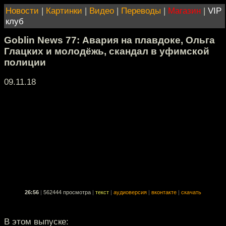
Новости
|
Картинки
|
Видео
|
Переводы
|
Магазин
|
VIP
клуб
Goblin News 77: Авария на плавдоке, Ольга
Глацких и молодёжь, скандал в уфимской
полиции
09.11.18
26:56
|
562444 просмотра
|
текст
|
аудиоверсия
|
вконтакте
|
скачать
В этом выпуске: