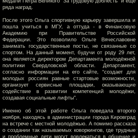
медали Петра Великого “За трудовую доблесть” и ещё
ряда наград.
После этого Ольга спортивную карьеру завершила и
пошла учиться в МГУ, а оттуда - в Финансовую
Академию при Правительстве Российской
Федерации. Это позволило Ольге Вячеславовне
занимать государственные посты, не связанные со
спортом. На данный момент, будучи от роду 29 лет,
она является директором Департамента молодёжной
политики Свердловской области. Департамент,
согласно информации на его сайте, “создает для
молодых россиян равные стартовые возможности,
организует сервисные площадки, оказывающие
содействие в развитии компетенций молодёжи,
создавая социальные лифты”.
Именно об этой работе Ольга поведала второго
ноября, находясь в администрации города Кировград
на встрече с местной молодёжью. А помимо рассказа
о создании так называемых коворкингов, где трудные
и проблемные дети могут вовлекаться в общение и