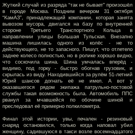
Жуткий случай из разряда “так не бывает” произошёл
в городе Москва. Поздним вечером 31 октября
“КамАЗ”, принадлежащий компании, которая занята
вывозом мусора, двигался на базу по внутренней
стороне Третьего Транспортного Кольца в
направлении улицы Большая Тульская. Внезапно
машина лишилась одного из колёс - не то
действующего, не то запасного. Пишут, что отлетело
заднее колесо полностью, но в ролике хорошо видно,
что соскочила шина. Шина умчалась вперёд -
видимо, под горку - быстро обогнав грузовик, и
скрылась из виду. Находившийся за рулём 51-летний
Юрий шансов догнать её не имел. А вот у
оказавшегося рядом экипажа патрульно-постовой
службы такая возможность была. Автомобиль ППС
рванул за мчавшейся по обочине шиной и
преследовал её примерно полкилометра.
Финал этой истории, увы, печален - резиновый
снаряд остановился, только когда наповал убил
женщину, садившуюся в такси возле восемнадцатого