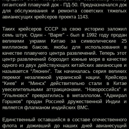
гигантский плавучий док - ПД-50. Предназначался док
для обслуживания и ремонта советских тяжелых
авианесущих крейсеров проекта 1143.
Таких крейсеров СССР за свою историю заложил
семь штук. Один - “Варяг” - был в 1992 году продан
великими украми Китаю за символические 25
миллионов баксов, якобы для использования в
качестве плавучего центра развлечений. Теперь этот
центр развлечений бороздит южные моря в качестве
одного из двух действующих китайских авианосцев и
называется “Ляонин”. Так начиналась серия великих
перемог незалежной украинской нации. Крейсера
“Киев” и “Минск” действительно стали в Китае
увеселительными аттракционами. “Новороссийск” и
“Ульяновск” превратились в металлолом. “Адмирал
Горшков” продан Россией дружественной Индии и
является флагманом индийских ВМС.
Единственный оставшийся в составе отечественного
флота и доживший до наших дней авианесущий