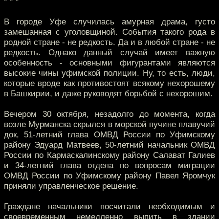
* * *
В городе Уфе случилась амурная драма, густо
замешанная с уголовщиной. События такого рода в
родной стране - не редкость. Да и в любой стране - не
редкость. Однако данный случай имеет важную
особенность - основными фигурантами являются
высокие чины уфимской полиции. Ну, то есть, люди,
которые вроде как противостоят всякому нехорошему
в Башкирии, и даже руководят борьбой с нехорошим.
Вечером 30 октября, незадолго до момента, когда
возле Мурманска скрылся в морской пучине плавучий
док, 51-летний глава ОМВД России по Уфимскому
району Эдуард Матвеев, 50-летний начальник ОМВД
России по Кармаскалинскому району Салават Галиев
и 34-летний глава отдела по вопросам миграции
ОМВД России по Уфимскому району Павел Яромчук
приняли управленческое решение.
Граждане начальники посчитали необходимым и
своевременным немедленно выпить в здании