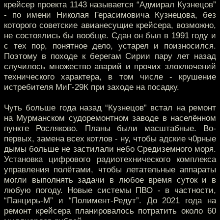
крейсер проекта 1143 называется “Адмирал Кузнецов”
- по имени Николая Герасимовича Кузнецова, без
которого советские авианесущие крейсера, возможно,
не состоялись бы вообще. Сдан он был в 1991 году и
с тех пор, понятное дело, устарел и поизносился.
Поэтому в походе к берегам Сирии пару лет назад
случилось множество аварий и прочих злоключений
технического характера, в том числе - крушение
истребителя МиГ-29К при заходе на посадку.
Чуть больше года назад “Кузнецов” встал на ремонт
на Мурманском судоремонтном заводе в населённом
пункте Росляково. Планы были масштабные. Во-
первых, замена всех котлов - ну, чтобы адские ч0рные
дымы больше не застилали небо Средиземного моря.
Установка цифрового радиотехнического комплекса
управления полётами, чтобы летательные аппараты
могли выполнять задачи в любое время суток и в
любую погоду. Новые системы ПВО - в частности,
“Панцирь-М” и “Полимент-Редут”. До 2021 года на
ремонт крейсера планировалось потратить около 60