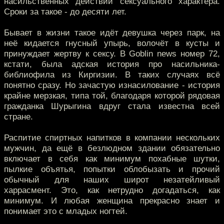
насильственных действий сексуального характера.
Сроки за такое - до десяти лет.
Бывает в жизни такое идёт девушка через парк, на
неё кидается гнусный упырь, волочёт в кусты и
принуждает жертву к сексу. В Goblin news номер 72,
кстати, была адская история про насильника-
библиофила из Киргизии. В таких случаях всё
понятно сразу. Но зачастую изнасилование - история
крайне мерзкая, типа той, благодаря которой рядовая
гражданка Шурыгина вдруг стала известна всей
стране.
Распитие спиртных напитков в компании нескольких
мужчин, да ещё в безлюдном здании обязательно
включает в себя как минимум похабные шутки,
пылкие объятья, попытки облобызать и прочий
обычный для наших широт незатейливый
харрасмент. Это, как нетрудно догадаться, как
минимум. И любая женщина прекрасно знает и
понимает это с младых ногтей.