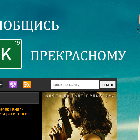
а40к
|
Книги
|
ры
|
Это ПЕАР
|