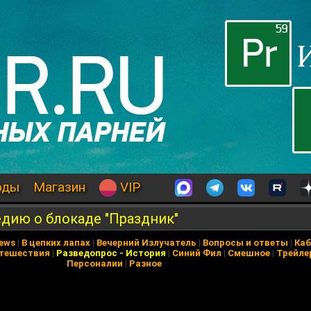
оды
Магазин
VIP
дию о блокаде "Праздник"
News
|
В цепких лапах
|
Вечерний Излучатель
|
Вопросы и ответы
|
Каб
тешествия
|
Разведопрос
-
История
|
Синий Фил
|
Смешное
|
Трейле
Персоналии
|
Разное