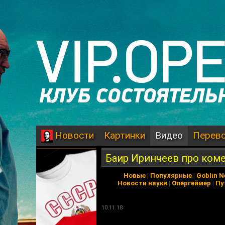
Картинки
Видео
Перев
Новости
Баир Иринчеев про коме
Новые
|
Популярные
|
Goblin 
Новости науки
|
Опергеймер
|
Пу
10.11.18