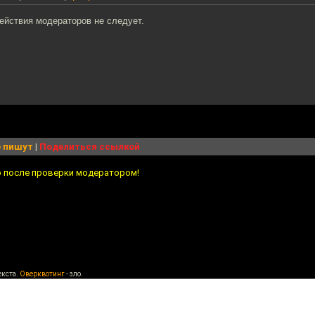
ействия модераторов не следует.
 пишут
|
Поделиться ссылкой
о после проверки модератором!
екста.
Оверквотинг
- зло.