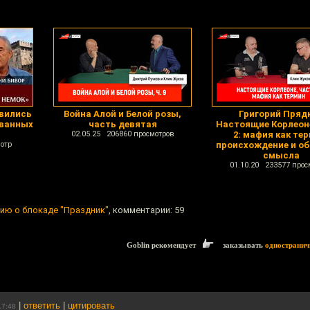
явились
Война Алой и Белой розы,
Григорий Прядк
ованных
часть девятая
Настоящие Корлеоне
02.05.25 206860 просмотров
2: мафия как тер
отр
происхождение и об
смысла
01.10.20 233577 прос
ию о блокаде "Праздник"
, комментарии: 59
Goblin рекомендует
заказывать
одностранич
|
ответить
|
цитировать
17:48