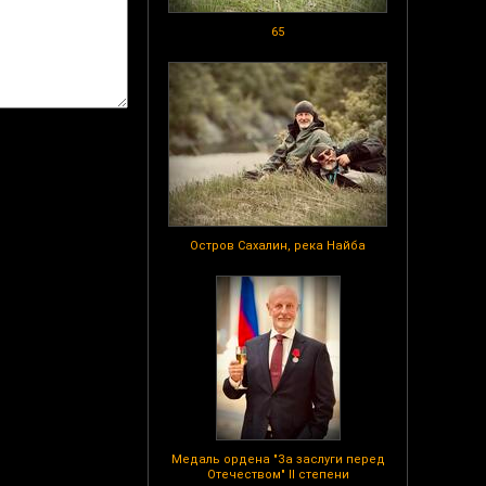
65
Остров Сахалин, река Найба
Медаль ордена "За заслуги перед
Отечеством" II степени