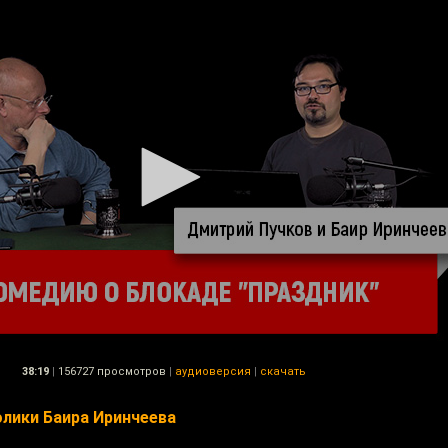
38:19
|
156727 просмотров
|
аудиоверсия
|
скачать
лики Баира Иринчеева