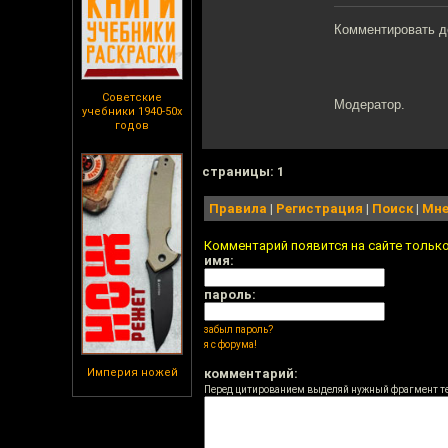
Комментировать д
Советские
Модератор.
учебники 1940-50х
годов
cтраницы: 1
Правила
|
Регистрация
|
Поиск
|
Мне
Комментарий появится на сайте тольк
имя:
пароль:
забыл пароль?
я с форума!
Империя ножей
комментарий:
Перед цитированием выделяй нужный фрагмент т