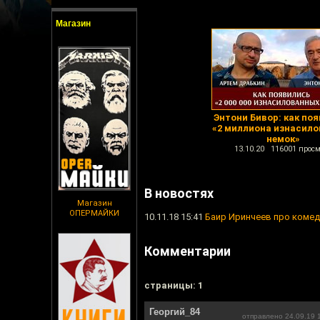
Магазин
Энтони Бивор: как по
«2 миллиона изнасил
немок»
13.10.20 116001 просм
В новостях
Магазин
ОПЕРМАЙКИ
10.11.18 15:41
Баир Иринчеев про комед
Комментарии
cтраницы: 1
Георгий_84
отправлено 24.09.19 