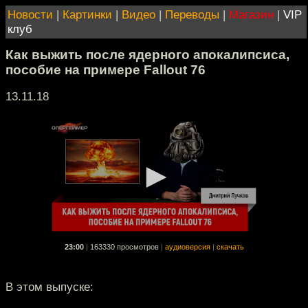
Новости
|
Картинки
|
Видео
|
Переводы
|
Магазин
|
VIP
клуб
Как выжить после ядерного апокалипсиса,
пособие на примере Fallout 76
13.11.18
23:00
|
163330 просмотров
|
аудиоверсия
|
скачать
В этом выпуске: