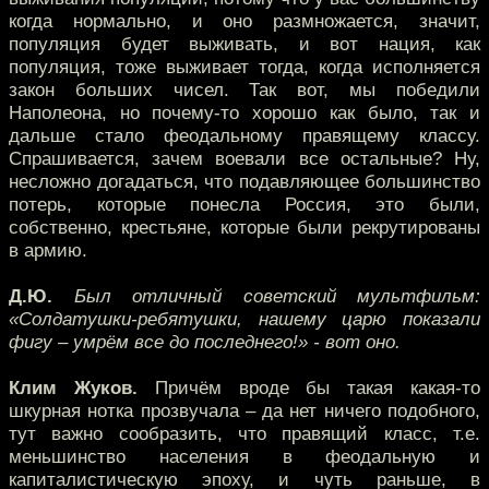
когда нормально, и оно размножается, значит,
популяция будет выживать, и вот нация, как
популяция, тоже выживает тогда, когда исполняется
закон больших чисел. Так вот, мы победили
Наполеона, но почему-то хорошо как было, так и
дальше стало феодальному правящему классу.
Спрашивается, зачем воевали все остальные? Ну,
несложно догадаться, что подавляющее большинство
потерь, которые понесла Россия, это были,
собственно, крестьяне, которые были рекрутированы
в армию.
Д.Ю.
Был отличный советский мультфильм:
«Солдатушки-ребятушки, нашему царю показали
фигу – умрём все до последнего!» - вот оно.
Клим Жуков.
Причём вроде бы такая какая-то
шкурная нотка прозвучала – да нет ничего подобного,
тут важно сообразить, что правящий класс, т.е.
меньшинство населения в феодальную и
капиталистическую эпоху, и чуть раньше, в