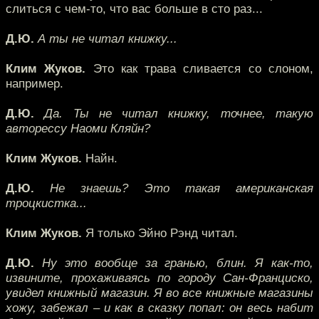
слиться с чем-то, что вас больше в сто раз...
Д.Ю.
А ты не читал книжку...
Клим Жуков.
Это как трава сливается со слоном,
например.
Д.Ю.
Да. Ты не читал книжку, точнее, такую
авторессу Наоми Кляйн?
Клим Жуков.
Найн.
Д.Ю.
Не знаешь? Это такая американская
троцкистка...
Клим Жуков.
Я только Эйно Рэнд читал.
Д.Ю.
Ну это вообще за гранью, блин. Я как-то,
извините, прохаживаясь по городу Сан-Франциско,
увидел книжный магазин. Я во все книжные магазины
хожу, забежал – и как в сказку попал: он весь набит