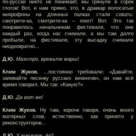
по-русски никто не понимает, мы грянули в сорок
глоток! Вот, и нам прямо, это, в драккар волосатые
микрофоны на длинных палках стали совать:
смотрите-ка, смотрите-ка – поют! Вот. Это так
понравилось начальникам фестиваля, что они
каждый раз, когда нас снимали, а мы там долго
пробыли, на фестивале, эту высадку снимали
неоднократно...
Д.Ю.
Маэстро, врежьте марш!
Клим Жуков.
...постоянно требовали: «Давайте,
запевайте песенку русских викингов», он нам всё
время говорил. Мы так: «Какую?»
Д.Ю.
Да вот же!
Клим Жуков.
Ну там, короче говоря, очень много
матерных слов, естественно, как принято у
реконструкторов...
Д.Ю.
У викингов, да?