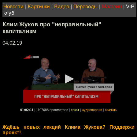
Новости
|
Картинки
|
Видео
|
Переводы
|
Магазин
|
VIP
клуб
Клим Жуков про "неправильный"
капитализм
04.02.19
01:02:11
|
1107088 просмотров
|
текст
|
аудиоверсия
|
скачать
Ждёшь новых лекций Клима Жукова? Поддержи
проект!