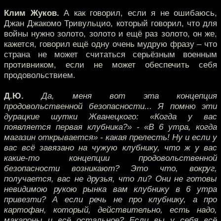
Клим Жуков.
А как говорил, если я не ошибаюсь,
Джан Джакомо Тривульцио, который говорил, что для
войны нужно золото, золото и ещё раз золото, он же,
кажется, говорил ещё одну очень мудрую фразу – что
страна не может считаться серьёзным военным
противником, если не может обеспечить себя
продовольствием.
Д.Ю.
Да, меня вот эта концепция
продовольственной безопасности... Я помню эти
дурацкие шутки Жванецкого: «Когда у вас
появляется первая клубника?» - «В 6 утра, когда
магазин открывается» - какая прелесть! Ну и если у
вас всё завязано на чужую клубнику, что ж у вас
какие-то концепции продовольственной
безопасности возникают? Это что, вокруг,
получается, вас не друзья, что ли? Они не готовы
невидимою рукою рынка вам клубнику в 6 утра
привезти? А если речь не про клубнику, а про
картофан, который, действительно, есть надо,
макароны и всё остальное? Если вы у себя всё