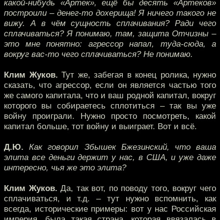
какой-нибудь «Артек», ещё бы десять «Артеков»
построили – денег-то дохерища! Я ничего такого не
вижу. А в чём сущность сплачивания? Ради чего
сплачиваться? Я понимаю, там, защита Отчизны –
это мне понятно: агрессор напал, туда-сюда, а
вокруг вас-то чего сплачиваться? Не понимаю.
Клим Жуков.
Тут же, забегая в конец ролика, нужно
сказать, что агрессор, если он является частью того
же самого капитала, что и ваш родной капитал, вокруг
которого вы собираетесь сплотиться – так вы уже
войну проиграли. Нужно просто посмотреть, какой
капитал больше, тот войну и выиграет. Вот и всё.
Д.Ю.
Как говорил Збышек Бжезинский, что ваша
элита все деньги держит у нас, в США, и уже даже
интересно, чья же это элита?
Клим Жуков.
Да, так вот, по поводу того, вокруг чего
сплачиваться, и т.д. – тут нужно вспомнить, как
всегда, исторические примеры: вот у нас Российская
империя, была такая страна, которая ввязалась в