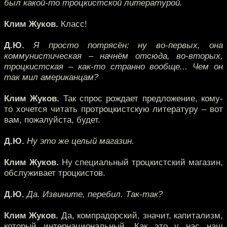
был какой-то троцкистской литературой.
Клим Жуков.
Класс!
Д.Ю.
Я просто потрясён: ну во-первых, она
коммунистическая – начнём отсюда, во-вторых,
троцкистская – как-то странно вообще... Чем он
так мил американцам?
Клим Жуков.
Так спрос рождает предложение, кому-
то хочется читать протроцкистскую литературу – вот
вам, пожалуйста, будет.
Д.Ю.
Ну это же целый магазин.
Клим Жуков.
Ну специальный троцкистский магазин,
обслуживает троцкистов.
Д.Ю.
Да. Извините, перебил. Так-так?
Клим Жуков.
Да, компрадорский, значит, капитализм,
который интернациональный. Как это у нас наш