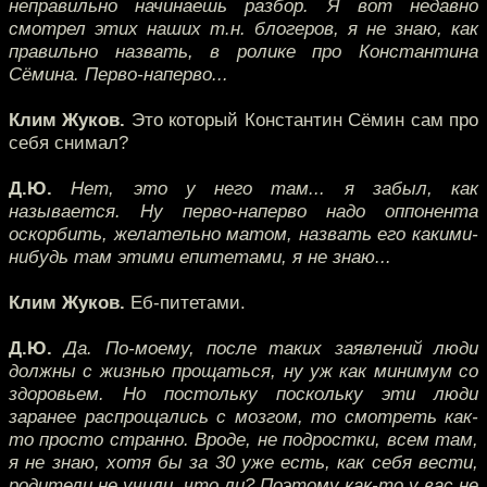
неправильно начинаешь разбор. Я вот недавно
смотрел этих наших т.н. блогеров, я не знаю, как
правильно назвать, в ролике про Константина
Сёмина. Перво-наперво...
Клим Жуков.
Это который Константин Сёмин сам про
себя снимал?
Д.Ю.
Нет, это у него там... я забыл, как
называется. Ну перво-наперво надо оппонента
оскорбить, желательно матом, назвать его какими-
нибудь там этими епитетами, я не знаю...
Клим Жуков.
Еб-питетами.
Д.Ю.
Да. По-моему, после таких заявлений люди
должны с жизнью прощаться, ну уж как минимум со
здоровьем. Но постольку поскольку эти люди
заранее распрощались с мозгом, то смотреть как-
то просто странно. Вроде, не подростки, всем там,
я не знаю, хотя бы за 30 уже есть, как себя вести,
родители не учили, что ли? Поэтому как-то у вас не