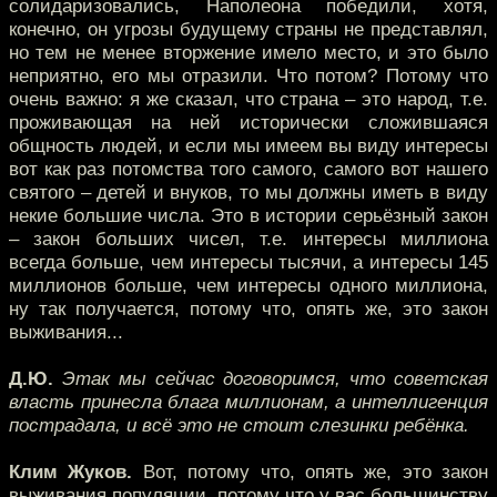
солидаризовались, Наполеона победили, хотя,
конечно, он угрозы будущему страны не представлял,
но тем не менее вторжение имело место, и это было
неприятно, его мы отразили. Что потом? Потому что
очень важно: я же сказал, что страна – это народ, т.е.
проживающая на ней исторически сложившаяся
общность людей, и если мы имеем вы виду интересы
вот как раз потомства того самого, самого вот нашего
святого – детей и внуков, то мы должны иметь в виду
некие большие числа. Это в истории серьёзный закон
– закон больших чисел, т.е. интересы миллиона
всегда больше, чем интересы тысячи, а интересы 145
миллионов больше, чем интересы одного миллиона,
ну так получается, потому что, опять же, это закон
выживания...
Д.Ю.
Этак мы сейчас договоримся, что советская
власть принесла блага миллионам, а интеллигенция
пострадала, и всё это не стоит слезинки ребёнка.
Клим Жуков.
Вот, потому что, опять же, это закон
выживания популяции, потому что у вас большинству