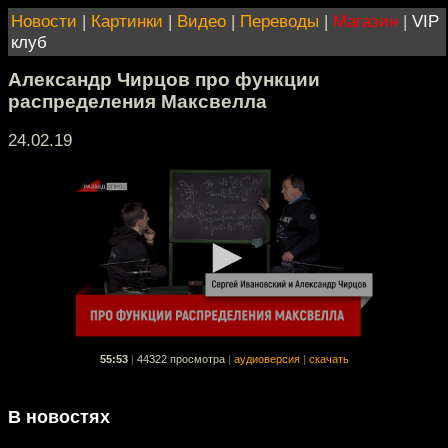
Новости
|
Картинки
|
Видео
|
Переводы
|
Магазин
|
VIP
клуб
Александр Чирцов про функции
распределения Максвелла
24.02.19
55:53
|
44322 просмотра
|
аудиоверсия
|
скачать
В новостях